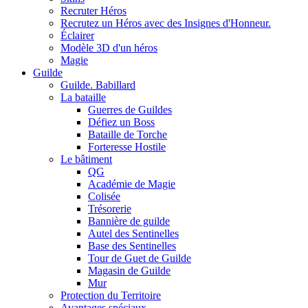
Recruter Héros
Recrutez un Héros avec des Insignes d'Honneur.
Éclairer
Modèle 3D d'un héros
Magie
Guilde
Guilde. Babillard
La bataille
Guerres de Guildes
Défiez un Boss
Bataille de Torche
Forteresse Hostile
Le bâtiment
QG
Académie de Magie
Colisée
Trésorerie
Bannière de guilde
Autel des Sentinelles
Base des Sentinelles
Tour de Guet de Guilde
Magasin de Guilde
Mur
Protection du Territoire
Avantages spéciaux