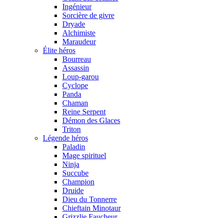
Ingénieur
Sorcière de givre
Dryade
Alchimiste
Maraudeur
Élite héros
Bourreau
Assassin
Loup-garou
Cyclope
Panda
Chaman
Reine Serpent
Démon des Glaces
Triton
Légende héros
Paladin
Mage spirituel
Ninja
Succube
Champion
Druide
Dieu du Tonnerre
Chieftain Minotaur
Grizzlie Faucheur