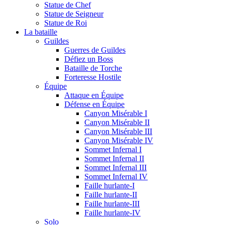
Statue de Chef
Statue de Seigneur
Statue de Roi
La bataille
Guildes
Guerres de Guildes
Défiez un Boss
Bataille de Torche
Forteresse Hostile
Équipe
Attaque en Équipe
Défense en Équipe
Canyon Misérable I
Canyon Misérable II
Canyon Misérable III
Canyon Misérable IV
Sommet Infernal I
Sommet Infernal II
Sommet Infernal III
Sommet Infernal IV
Faille hurlante-I
Faille hurlante-II
Faille hurlante-III
Faille hurlante-IV
Solo