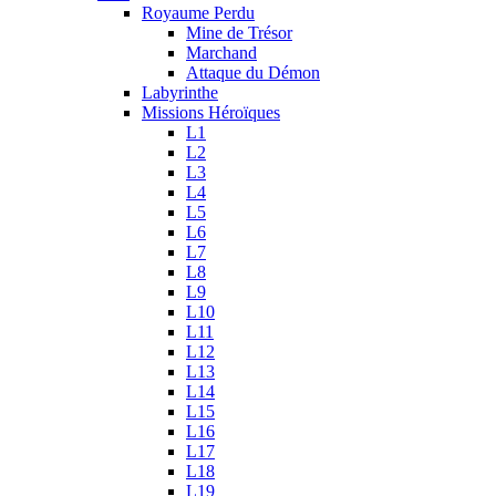
Royaume Perdu
Mine de Trésor
Marchand
Attaque du Démon
Labyrinthe
Missions Héroïques
L1
L2
L3
L4
L5
L6
L7
L8
L9
L10
L11
L12
L13
L14
L15
L16
L17
L18
L19