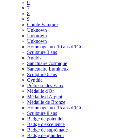
6
7
8
9
Comte Vampire
Unknown
Unknown
Unknown
Hommage aux 10 ans d’IGG
Sculpture 3 ans
Anubis
Sanctuaire cosmique
Sanctuaire Lumineux
Sculpture 6 ans
Cynthia
Prêtresse des Eaux
Médaille d'Or
Médaille d'Argent
Médaille de Bronze
Hommage aux 15 ans d’IGG
Sculpture 8 ans
Badge de potentiel
Badge d'excellence
Badge de suprématie
Badge de grandeur