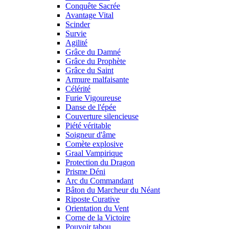
Conquête Sacrée
Avantage Vital
Scinder
Survie
Agilité
Grâce du Damné
Grâce du Prophète
Grâce du Saint
Armure malfaisante
Célérité
Furie Vigoureuse
Danse de l'épée
Couverture silencieuse
Piété véritable
Soigneur d'âme
Comète explosive
Graal Vampirique
Protection du Dragon
Prisme Déni
Arc du Commandant
Bâton du Marcheur du Néant
Riposte Curative
Orientation du Vent
Corne de la Victoire
Pouvoir tabou