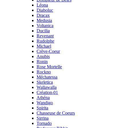
Léona
Diaboluc
Dracax
Medusia
Voltanica
Ducilia
Revenant
Rudolphe
Michael
Crève-Coeur
Anubis
Ronin
Rose Mortelle
Rockno
Méchatessa
Skeletica
Wallawalla
Création-01
Athéna
Wandigo
Spirita
Chasseuse de Coeurs
Sirrina
Tornado