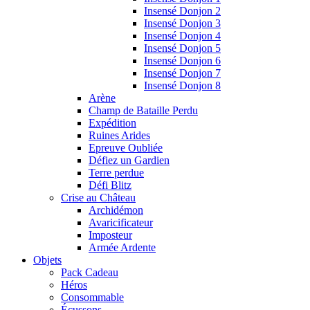
Insensé Donjon 2
Insensé Donjon 3
Insensé Donjon 4
Insensé Donjon 5
Insensé Donjon 6
Insensé Donjon 7
Insensé Donjon 8
Arène
Champ de Bataille Perdu
Expédition
Ruines Arides
Epreuve Oubliée
Défiez un Gardien
Terre perdue
Défi Blitz
Crise au Château
Archidémon
Avaricificateur
Imposteur
Armée Ardente
Objets
Pack Cadeau
Héros
Consommable
Écussons