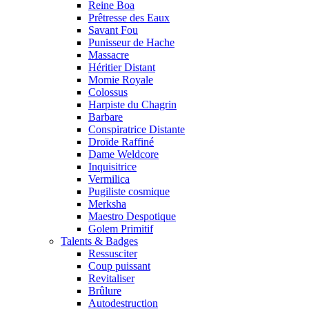
Reine Boa
Prêtresse des Eaux
Savant Fou
Punisseur de Hache
Massacre
Héritier Distant
Momie Royale
Colossus
Harpiste du Chagrin
Barbare
Conspiratrice Distante
Droïde Raffiné
Dame Weldcore
Inquisitrice
Vermilica
Pugiliste cosmique
Merksha
Maestro Despotique
Golem Primitif
Talents & Badges
Ressusciter
Coup puissant
Revitaliser
Brûlure
Autodestruction