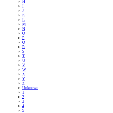
H
I
J
K
L
M
N
O
P
Q
R
S
T
U
V
W
X
Y
Z
Unknown
1
2
3
4
5