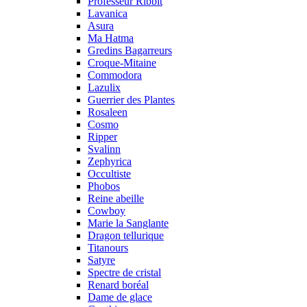
Professeur Ribbit
Lavanica
Asura
Ma Hatma
Gredins Bagarreurs
Croque-Mitaine
Commodora
Lazulix
Guerrier des Plantes
Rosaleen
Cosmo
Ripper
Svalinn
Zephyrica
Occultiste
Phobos
Reine abeille
Cowboy
Marie la Sanglante
Dragon tellurique
Titanours
Satyre
Spectre de cristal
Renard boréal
Dame de glace