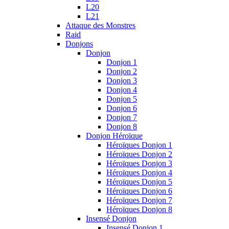
L20
L21
Attaque des Monstres
Raid
Donjons
Donjon
Donjon 1
Donjon 2
Donjon 3
Donjon 4
Donjon 5
Donjon 6
Donjon 7
Donjon 8
Donjon Héroïque
Héroïques Donjon 1
Héroïques Donjon 2
Héroïques Donjon 3
Héroïques Donjon 4
Héroïques Donjon 5
Héroïques Donjon 6
Héroïques Donjon 7
Héroïques Donjon 8
Insensé Donjon
Insensé Donjon 1