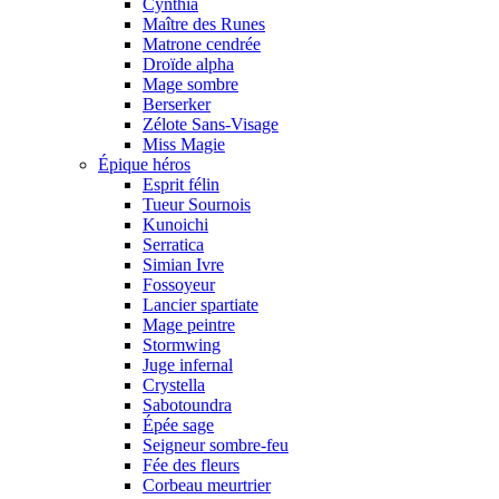
Cynthia
Maître des Runes
Matrone cendrée
Droïde alpha
Mage sombre
Berserker
Zélote Sans-Visage
Miss Magie
Épique héros
Esprit félin
Tueur Sournois
Kunoichi
Serratica
Simian Ivre
Fossoyeur
Lancier spartiate
Mage peintre
Stormwing
Juge infernal
Crystella
Sabotoundra
Épée sage
Seigneur sombre-feu
Fée des fleurs
Corbeau meurtrier