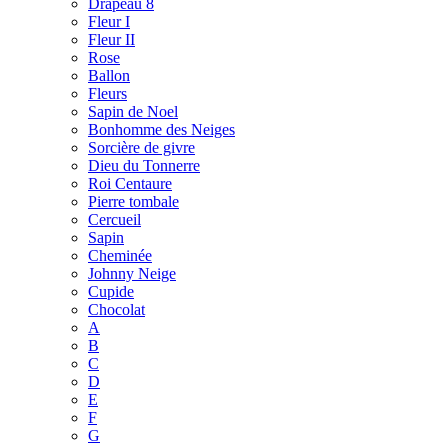
Drapeau 8
Fleur I
Fleur II
Rose
Ballon
Fleurs
Sapin de Noel
Bonhomme des Neiges
Sorcière de givre
Dieu du Tonnerre
Roi Centaure
Pierre tombale
Cercueil
Sapin
Cheminée
Johnny Neige
Cupide
Chocolat
A
B
C
D
E
F
G