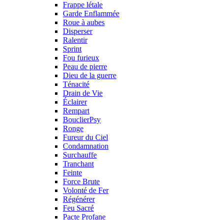
Frappe létale
Garde Enflammée
Roue à aubes
Disperser
Ralentir
Sprint
Fou furieux
Peau de pierre
Dieu de la guerre
Ténacité
Drain de Vie
Éclairer
Rempart
BouclierPsy
Ronge
Fureur du Ciel
Condamnation
Surchauffe
Tranchant
Feinte
Force Brute
Volonté de Fer
Régénérer
Feu Sacré
Pacte Profane