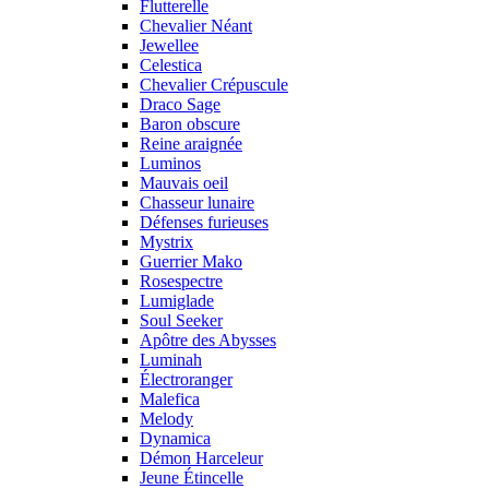
Flutterelle
Chevalier Néant
Jewellee
Celestica
Chevalier Crépuscule
Draco Sage
Baron obscure
Reine araignée
Luminos
Mauvais oeil
Chasseur lunaire
Défenses furieuses
Mystrix
Guerrier Mako
Rosespectre
Lumiglade
Soul Seeker
Apôtre des Abysses
Luminah
Électroranger
Malefica
Melody
Dynamica
Démon Harceleur
Jeune Étincelle