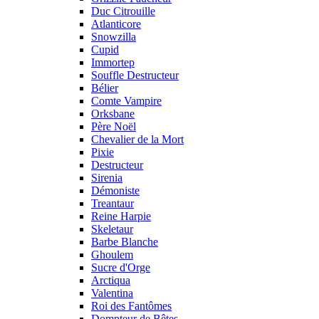
Duc Citrouille
Atlanticore
Snowzilla
Cupid
Immortep
Souffle Destructeur
Bélier
Comte Vampire
Orksbane
Père Noël
Chevalier de la Mort
Pixie
Destructeur
Sirenia
Démoniste
Treantaur
Reine Harpie
Skeletaur
Barbe Blanche
Ghoulem
Sucre d'Orge
Arctiqua
Valentina
Roi des Fantômes
Dompteur de Bêtes