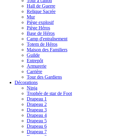
Tour à canon
Hall de Guerre
Relique Sacrée
Mur
Piège explosif
Piège Héros
Base de Héros
Camp d'entraînement
Totem de Héros
Maison des Familiers
Guilde
Entrepôt
Armurerie
Carrière
Tour des Gardiens
Décorations
Ninja
Trophée de star de Foot
Drapeau 1
Drapeau 2
Drapeau 3
Drapeau 4
Drapeau 5
Drapeau 6
Drapeau 7