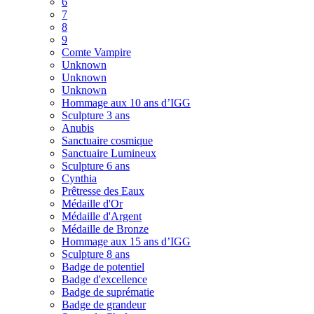
6
7
8
9
Comte Vampire
Unknown
Unknown
Unknown
Hommage aux 10 ans d’IGG
Sculpture 3 ans
Anubis
Sanctuaire cosmique
Sanctuaire Lumineux
Sculpture 6 ans
Cynthia
Prêtresse des Eaux
Médaille d'Or
Médaille d'Argent
Médaille de Bronze
Hommage aux 15 ans d’IGG
Sculpture 8 ans
Badge de potentiel
Badge d'excellence
Badge de suprématie
Badge de grandeur