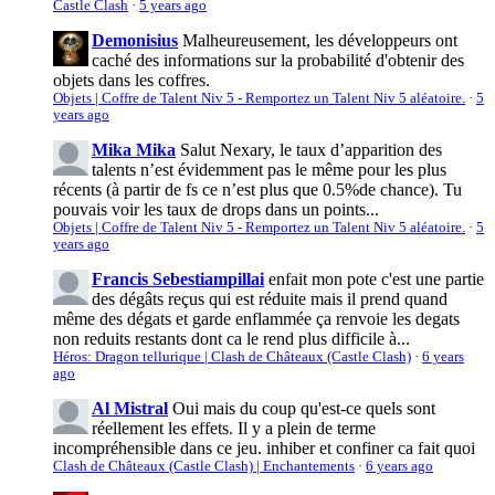
Castle Clash
·
5 years ago
Demonisius
Malheureusement, les développeurs ont
caché des informations sur la probabilité d'obtenir des
objets dans les coffres.
Objets | Coffre de Talent Niv 5 - Remportez un Talent Niv 5 aléatoire.
·
5
years ago
Mika Mika
Salut Nexary, le taux d’apparition des
talents n’est évidemment pas le même pour les plus
récents (à partir de fs ce n’est plus que 0.5%de chance). Tu
pouvais voir les taux de drops dans un points...
Objets | Coffre de Talent Niv 5 - Remportez un Talent Niv 5 aléatoire.
·
5
years ago
Francis Sebestiampillai
enfait mon pote c'est une partie
des dégâts reçus qui est réduite mais il prend quand
même des dégats et garde enflammée ça renvoie les degats
non reduits restants dont ca le rend plus difficile à...
Héros: Dragon tellurique | Clash de Châteaux (Castle Clash)
·
6 years
ago
Al Mistral
Oui mais du coup qu'est-ce quels sont
réellement les effets. Il y a plein de terme
incompréhensible dans ce jeu. inhiber et confiner ca fait quoi
Clash de Châteaux (Castle Clash) | Enchantements
·
6 years ago