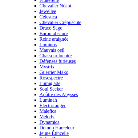
Flutterelle
Chevalier Néant
Jewellee
Celestica
Chevalier Crépuscule
Draco Sage
Baron obscure
Reine araignée
Luminos
Mauvais oeil
Chasseur lunaire
Défenses furieuses
Mystrix
Guerrier Mako
Rosespectre
Lumiglade
Soul Seeker
Apôtre des Abysses
Luminah
Électroranger
Malefica
Melody
Dynamica
Démon Harceleur
Jeune Étincelle