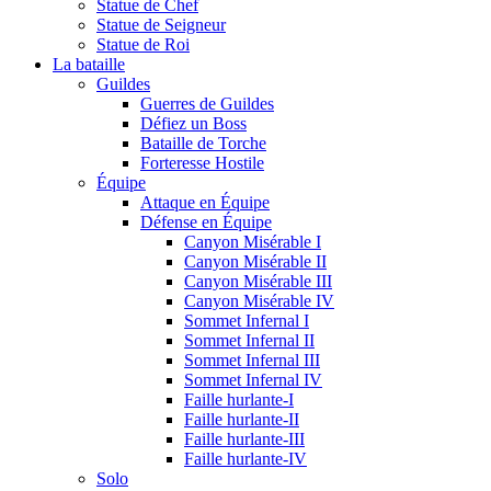
Statue de Chef
Statue de Seigneur
Statue de Roi
La bataille
Guildes
Guerres de Guildes
Défiez un Boss
Bataille de Torche
Forteresse Hostile
Équipe
Attaque en Équipe
Défense en Équipe
Canyon Misérable I
Canyon Misérable II
Canyon Misérable III
Canyon Misérable IV
Sommet Infernal I
Sommet Infernal II
Sommet Infernal III
Sommet Infernal IV
Faille hurlante-I
Faille hurlante-II
Faille hurlante-III
Faille hurlante-IV
Solo