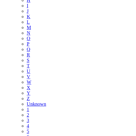
H
I
J
K
L
M
N
O
P
Q
R
S
T
U
V
W
X
Y
Z
Unknown
1
2
3
4
5