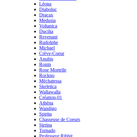
Léona
Diaboluc
Dracax
Medusia
Voltanica
Ducilia
Revenant
Rudolphe
Michael
Crève-Coeur
Anubis
Ronin
Rose Mortelle
Rockno
Méchatessa
Skeletica
Wallawalla
Création-01
Athéna
Wandigo
Spirita
Chasseuse de Coeurs
Sirrina
Tornado
Professeur Ribbit