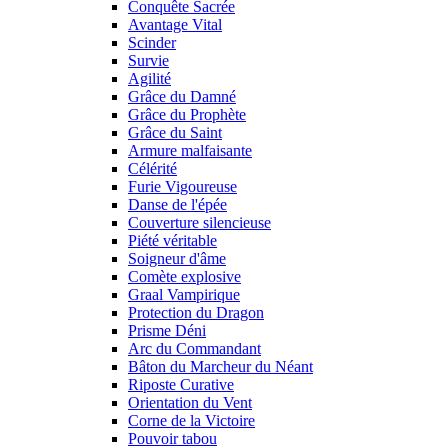
Conquête Sacrée
Avantage Vital
Scinder
Survie
Agilité
Grâce du Damné
Grâce du Prophète
Grâce du Saint
Armure malfaisante
Célérité
Furie Vigoureuse
Danse de l'épée
Couverture silencieuse
Piété véritable
Soigneur d'âme
Comète explosive
Graal Vampirique
Protection du Dragon
Prisme Déni
Arc du Commandant
Bâton du Marcheur du Néant
Riposte Curative
Orientation du Vent
Corne de la Victoire
Pouvoir tabou