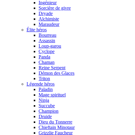
Ingénieur
Sorcière de givre
Dryade
Alchimiste
Maraudeur
Élite héros
Bourreau
Assassin
Loup-garou
Cyclope
Panda
Chaman
Reine Serpent
Démon des Glaces
Triton
Légende héros
Paladin
Mage spirituel
Ninja
Succube
Champion
Druide
Dieu du Tonnerre
Chieftain Minotaur
Grizzlie Faucheur