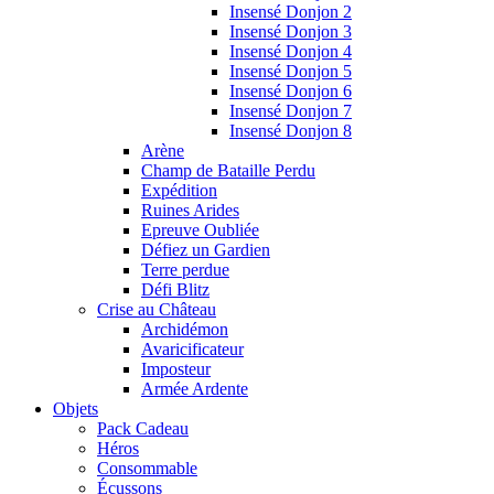
Insensé Donjon 2
Insensé Donjon 3
Insensé Donjon 4
Insensé Donjon 5
Insensé Donjon 6
Insensé Donjon 7
Insensé Donjon 8
Arène
Champ de Bataille Perdu
Expédition
Ruines Arides
Epreuve Oubliée
Défiez un Gardien
Terre perdue
Défi Blitz
Crise au Château
Archidémon
Avaricificateur
Imposteur
Armée Ardente
Objets
Pack Cadeau
Héros
Consommable
Écussons