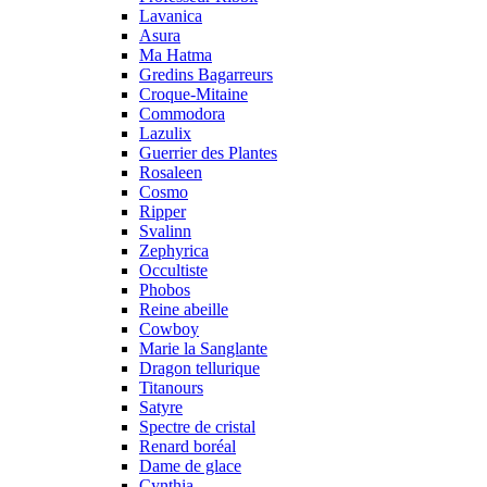
Lavanica
Asura
Ma Hatma
Gredins Bagarreurs
Croque-Mitaine
Commodora
Lazulix
Guerrier des Plantes
Rosaleen
Cosmo
Ripper
Svalinn
Zephyrica
Occultiste
Phobos
Reine abeille
Cowboy
Marie la Sanglante
Dragon tellurique
Titanours
Satyre
Spectre de cristal
Renard boréal
Dame de glace
Cynthia