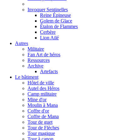
Invoquer Sentinelles
Reine Épineuse
Golem de Glace
Étalon de Flammes
Cerbère
Lion Ailé
Autres
Militaire
Fan Art de héros
Ressources
Archive
Artefacts
Le bâtiment
Hôtel de ville
Autel des Héros
Camp militaire
Mine d'or
Moulin à Mana
Coffre d'or
Coffre de Mana
Tour de guet
Tour de Flèches
Tour magique
Tour à canon