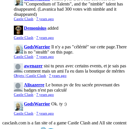
"Compendium of Talents", and the "nimble" talent has
disappeared. (Lavanica had 300 votes with nimble and it
disappeared)
Castle Clash
·
7 years ago
Demonisius
added
Castle Clash
·
7 years ago
GodsWarrior
Il n'y a pas "célérité" sur cette page.
There
is no "stealth" on this page.
Castle Clash
·
7 years ago
awenazer
sisi tu peux avec certains events, et je sais pas
comment mais un ami l'a eu dans la boutique de mérites
Objets | Castle Clash
·
7 years ago
Alixazerre
Le bonus pv de feu sacrée provenant des
badges n'est pas calculé
Castle Clash
·
7 years ago
GodsWarrior
Ok. ty :)
Castle Clash
·
7 years ago
casclash.com is a fan site of a game Castle Clash and All site content