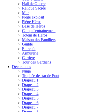
Hall de Guerre
Relique Sacrée
Mur
Piège explosif
Piège Héros
Base de Héros
Camp d'entraînement
Totem de Héros
Maison des Familiers
Guilde
Entrepôt
Armurerie
Carrière
Tour des Gardiens
Décorations
Ninja
Trophée de star de Foot
Drapeau 1
Drapeau 2
Drapeau 3
Drapeau 4
Drapeau 5
Drapeau 6
Drapeau 7
Drapeau 8