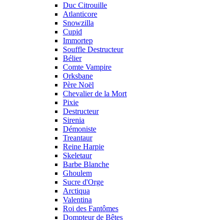
Duc Citrouille
Atlanticore
Snowzilla
Cupid
Immortep
Souffle Destructeur
Bélier
Comte Vampire
Orksbane
Père Noël
Chevalier de la Mort
Pixie
Destructeur
Sirenia
Démoniste
Treantaur
Reine Harpie
Skeletaur
Barbe Blanche
Ghoulem
Sucre d'Orge
Arctiqua
Valentina
Roi des Fantômes
Dompteur de Bêtes