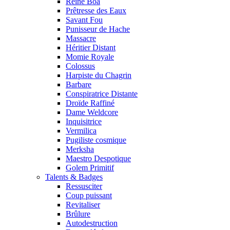
Reine Boa
Prêtresse des Eaux
Savant Fou
Punisseur de Hache
Massacre
Héritier Distant
Momie Royale
Colossus
Harpiste du Chagrin
Barbare
Conspiratrice Distante
Droïde Raffiné
Dame Weldcore
Inquisitrice
Vermilica
Pugiliste cosmique
Merksha
Maestro Despotique
Golem Primitif
Talents & Badges
Ressusciter
Coup puissant
Revitaliser
Brûlure
Autodestruction