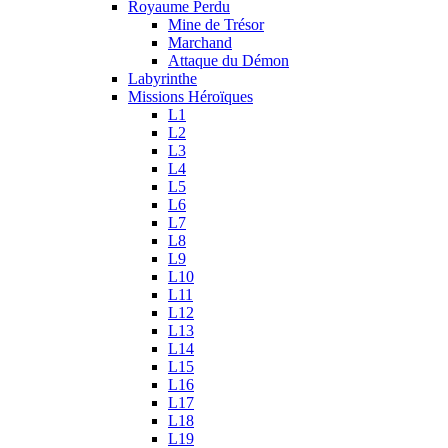
Royaume Perdu
Mine de Trésor
Marchand
Attaque du Démon
Labyrinthe
Missions Héroïques
L1
L2
L3
L4
L5
L6
L7
L8
L9
L10
L11
L12
L13
L14
L15
L16
L17
L18
L19