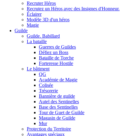
Recruter Héros
Recrutez un Héros avec des Insignes d'Honneur.
Éclairer
Modèle 3D d'un héros
Magie
Guilde
Guilde. Babillard
La bataille
Guerres de Guildes
Défiez un Boss
Bataille de Torche
Forteresse Hostile
Le bâtiment
QG
Académie de Magie
Colisée
Trésorerie
Bannière de guilde
Autel des Sentinelles
Base des Sentinelles
Tour de Guet de Guilde
Magasin de Guilde
Mur
Protection du Territoire
Avantages spéciaux