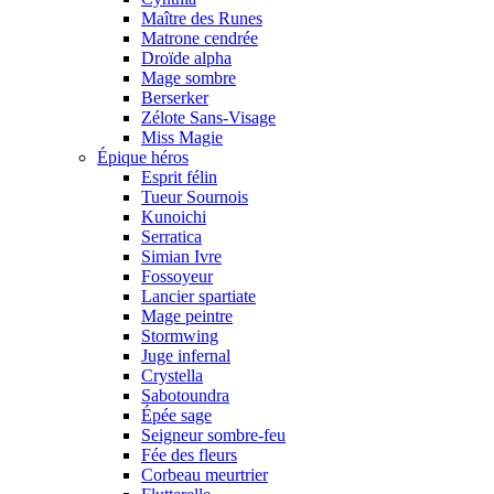
Maître des Runes
Matrone cendrée
Droïde alpha
Mage sombre
Berserker
Zélote Sans-Visage
Miss Magie
Épique héros
Esprit félin
Tueur Sournois
Kunoichi
Serratica
Simian Ivre
Fossoyeur
Lancier spartiate
Mage peintre
Stormwing
Juge infernal
Crystella
Sabotoundra
Épée sage
Seigneur sombre-feu
Fée des fleurs
Corbeau meurtrier