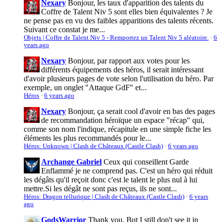
Nexary
Bonjour, les taux d'apparition des talents du
Coffre de Talent Niv 5 sont elles bien équivalentes ? Je
ne pense pas en vu des faibles apparitions des talents récents.
Suivant ce constat je me...
Objets | Coffre de Talent Niv 5 - Remportez un Talent Niv 5 aléatoire.
·
6
years ago
Nexary
Bonjour, par rapport aux votes pour les
différents équipements des héros, il serait intéressant
d'avoir plusieurs pages de vote selon l'utilisation du héro. Par
exemple, un onglet "Attaque GdF" et...
Héros
·
6 years ago
Nexary
Bonjour, ça serait cool d'avoir en bas des pages
de recommandation héroïque un espace "récap" qui,
comme son nom l'indique, récapitule en une simple fiche les
éléments les plus recommandés pour le...
Héros: Unknown | Clash de Châteaux (Castle Clash)
·
6 years ago
Archange Gabriel
Ceux qui conseillent Garde
Enflammé je ne comprend pas. C'est un héro qui réduit
les dégâts qu'il reçoit donc c'est le talent le plus nul à lui
mettre.Si les dégât ne sont pas reçus, ils ne sont...
Héros: Dragon tellurique | Clash de Châteaux (Castle Clash)
·
6 years
ago
GodsWarrior
Thank you. But I still don't see it in