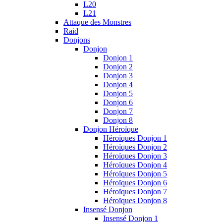
L20
L21
Attaque des Monstres
Raid
Donjons
Donjon
Donjon 1
Donjon 2
Donjon 3
Donjon 4
Donjon 5
Donjon 6
Donjon 7
Donjon 8
Donjon Héroïque
Héroïques Donjon 1
Héroïques Donjon 2
Héroïques Donjon 3
Héroïques Donjon 4
Héroïques Donjon 5
Héroïques Donjon 6
Héroïques Donjon 7
Héroïques Donjon 8
Insensé Donjon
Insensé Donjon 1