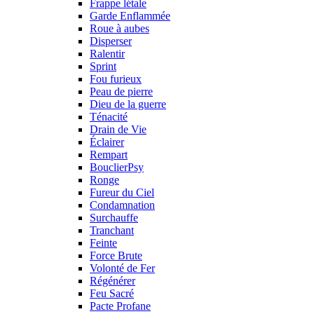
Frappe létale
Garde Enflammée
Roue à aubes
Disperser
Ralentir
Sprint
Fou furieux
Peau de pierre
Dieu de la guerre
Ténacité
Drain de Vie
Éclairer
Rempart
BouclierPsy
Ronge
Fureur du Ciel
Condamnation
Surchauffe
Tranchant
Feinte
Force Brute
Volonté de Fer
Régénérer
Feu Sacré
Pacte Profane