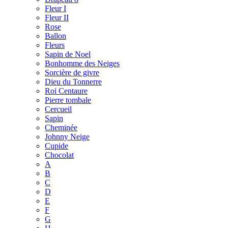
Fleur I
Fleur II
Rose
Ballon
Fleurs
Sapin de Noel
Bonhomme des Neiges
Sorcière de givre
Dieu du Tonnerre
Roi Centaure
Pierre tombale
Cercueil
Sapin
Cheminée
Johnny Neige
Cupide
Chocolat
A
B
C
D
E
F
G