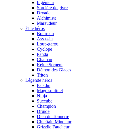
Ingénieur
Sorcière de givre
Dryade
Alchimiste
Maraudeur
Élite héros
Bourreau
Assassin
Loup-garou
Cyclope
Panda
Chaman
Reine Serpent
Démon des Glaces
Triton
Légende héros
Paladin
Mage spirituel
Ninja
Succube
Champion
Druide
Dieu du Tonnerre
Chieftain Minotaur
Grizzlie Faucheur