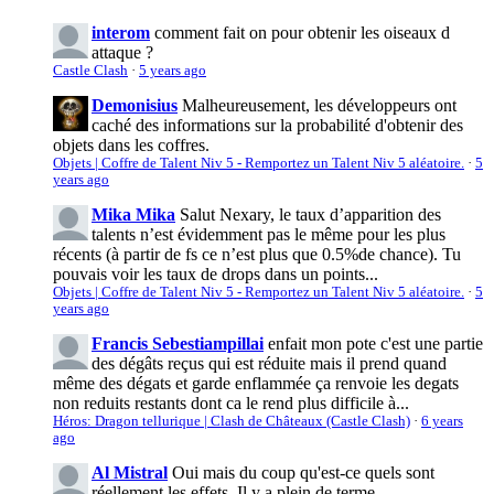
interom
comment fait on pour obtenir les oiseaux d
attaque ?
Castle Clash
·
5 years ago
Demonisius
Malheureusement, les développeurs ont
caché des informations sur la probabilité d'obtenir des
objets dans les coffres.
Objets | Coffre de Talent Niv 5 - Remportez un Talent Niv 5 aléatoire.
·
5
years ago
Mika Mika
Salut Nexary, le taux d’apparition des
talents n’est évidemment pas le même pour les plus
récents (à partir de fs ce n’est plus que 0.5%de chance). Tu
pouvais voir les taux de drops dans un points...
Objets | Coffre de Talent Niv 5 - Remportez un Talent Niv 5 aléatoire.
·
5
years ago
Francis Sebestiampillai
enfait mon pote c'est une partie
des dégâts reçus qui est réduite mais il prend quand
même des dégats et garde enflammée ça renvoie les degats
non reduits restants dont ca le rend plus difficile à...
Héros: Dragon tellurique | Clash de Châteaux (Castle Clash)
·
6 years
ago
Al Mistral
Oui mais du coup qu'est-ce quels sont
réellement les effets. Il y a plein de terme