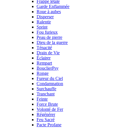
Frappe létale
Garde Enflammée
Roue à aubes
Disperser
Ralentir
Sprint
Fou furieux
Peau de pierre
Dieu de la guerre
Ténacité
Drain de Vie
Éclairer
Rempart
BouclierPsy
Ronge
Fureur du Ciel
Condamnation
Surchauffe
Tranchant
Feinte
Force Brute
Volonté de Fer
Régénérer
Feu Sacré
Pacte Profane