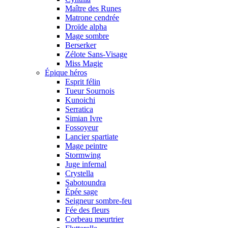
Maître des Runes
Matrone cendrée
Droïde alpha
Mage sombre
Berserker
Zélote Sans-Visage
Miss Magie
Épique héros
Esprit félin
Tueur Sournois
Kunoichi
Serratica
Simian Ivre
Fossoyeur
Lancier spartiate
Mage peintre
Stormwing
Juge infernal
Crystella
Sabotoundra
Épée sage
Seigneur sombre-feu
Fée des fleurs
Corbeau meurtrier