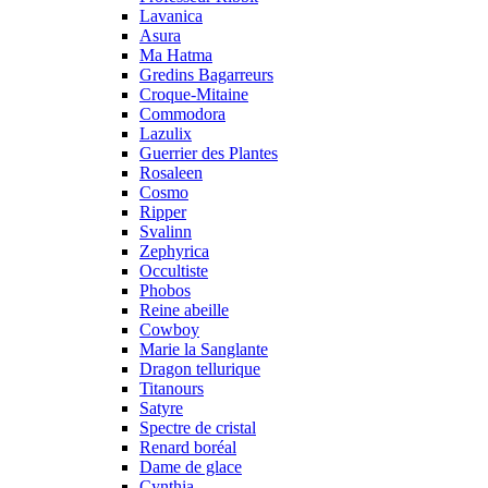
Lavanica
Asura
Ma Hatma
Gredins Bagarreurs
Croque-Mitaine
Commodora
Lazulix
Guerrier des Plantes
Rosaleen
Cosmo
Ripper
Svalinn
Zephyrica
Occultiste
Phobos
Reine abeille
Cowboy
Marie la Sanglante
Dragon tellurique
Titanours
Satyre
Spectre de cristal
Renard boréal
Dame de glace
Cynthia