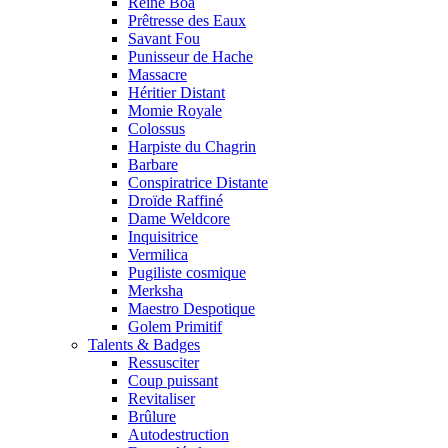
Reine Boa
Prêtresse des Eaux
Savant Fou
Punisseur de Hache
Massacre
Héritier Distant
Momie Royale
Colossus
Harpiste du Chagrin
Barbare
Conspiratrice Distante
Droïde Raffiné
Dame Weldcore
Inquisitrice
Vermilica
Pugiliste cosmique
Merksha
Maestro Despotique
Golem Primitif
Talents & Badges
Ressusciter
Coup puissant
Revitaliser
Brûlure
Autodestruction