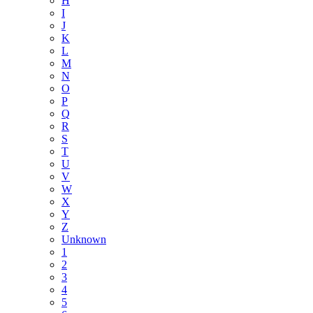
H
I
J
K
L
M
N
O
P
Q
R
S
T
U
V
W
X
Y
Z
Unknown
1
2
3
4
5