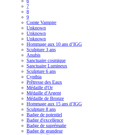
6
7
8
9
Comte Vampire
Unknown
Unknown
Unknown
Hommage aux 10 ans d’IGG
Sculpture 3 ans
Anubis
Sanctuaire cosmique
Sanctuaire Lumineux
Sculpture 6 ans
Cynthia
Prêtresse des Eaux
Médaille d'Or
Médaille d'Argent
Médaille de Bronze
Hommage aux 15 ans d’IGG
Sculpture 8 ans
Badge de potentiel
Badge d'excellence
Badge de suprématie
Badge de grandeur