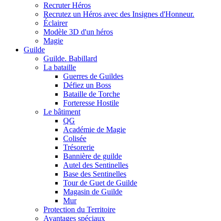
Recruter Héros
Recrutez un Héros avec des Insignes d'Honneur.
Éclairer
Modèle 3D d'un héros
Magie
Guilde
Guilde. Babillard
La bataille
Guerres de Guildes
Défiez un Boss
Bataille de Torche
Forteresse Hostile
Le bâtiment
QG
Académie de Magie
Colisée
Trésorerie
Bannière de guilde
Autel des Sentinelles
Base des Sentinelles
Tour de Guet de Guilde
Magasin de Guilde
Mur
Protection du Territoire
Avantages spéciaux