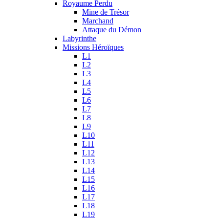
Royaume Perdu
Mine de Trésor
Marchand
Attaque du Démon
Labyrinthe
Missions Héroïques
L1
L2
L3
L4
L5
L6
L7
L8
L9
L10
L11
L12
L13
L14
L15
L16
L17
L18
L19