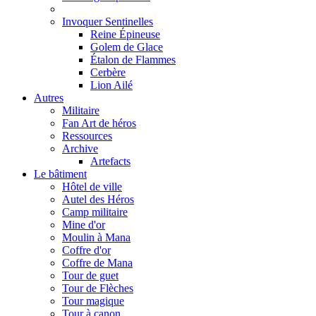
Invoquer Sentinelles
Reine Épineuse
Golem de Glace
Étalon de Flammes
Cerbère
Lion Ailé
Autres
Militaire
Fan Art de héros
Ressources
Archive
Artefacts
Le bâtiment
Hôtel de ville
Autel des Héros
Camp militaire
Mine d'or
Moulin à Mana
Coffre d'or
Coffre de Mana
Tour de guet
Tour de Flèches
Tour magique
Tour à canon