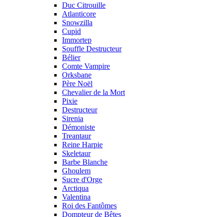
Duc Citrouille
Atlanticore
Snowzilla
Cupid
Immortep
Souffle Destructeur
Bélier
Comte Vampire
Orksbane
Père Noël
Chevalier de la Mort
Pixie
Destructeur
Sirenia
Démoniste
Treantaur
Reine Harpie
Skeletaur
Barbe Blanche
Ghoulem
Sucre d'Orge
Arctiqua
Valentina
Roi des Fantômes
Dompteur de Bêtes