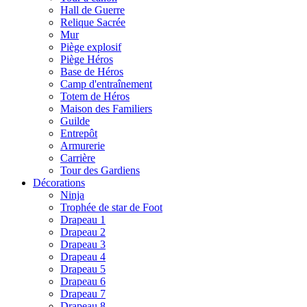
Hall de Guerre
Relique Sacrée
Mur
Piège explosif
Piège Héros
Base de Héros
Camp d'entraînement
Totem de Héros
Maison des Familiers
Guilde
Entrepôt
Armurerie
Carrière
Tour des Gardiens
Décorations
Ninja
Trophée de star de Foot
Drapeau 1
Drapeau 2
Drapeau 3
Drapeau 4
Drapeau 5
Drapeau 6
Drapeau 7
Drapeau 8