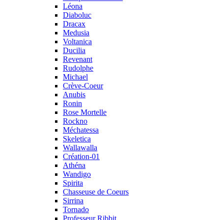
Léona
Diaboluc
Dracax
Medusia
Voltanica
Ducilia
Revenant
Rudolphe
Michael
Crève-Coeur
Anubis
Ronin
Rose Mortelle
Rockno
Méchatessa
Skeletica
Wallawalla
Création-01
Athéna
Wandigo
Spirita
Chasseuse de Coeurs
Sirrina
Tornado
Professeur Ribbit