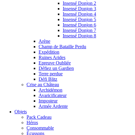
Insensé Donjon 2
Insensé Donjon 3
Insensé Donjon 4
Insensé Donjon 5
Insensé Donjon 6
Insensé Donjon 7
Insensé Donjon 8
Arène
Champ de Bataille Perdu
Expédition
Ruines Arides
Epreuve Oubliée
Défiez un Gardien
Terre perdue
Défi Blitz
Crise au Château
Archidémon
Avaricificateur
Imposteur
Armée Ardente
Objets
Pack Cadeau
Héros
Consommable
Écussons