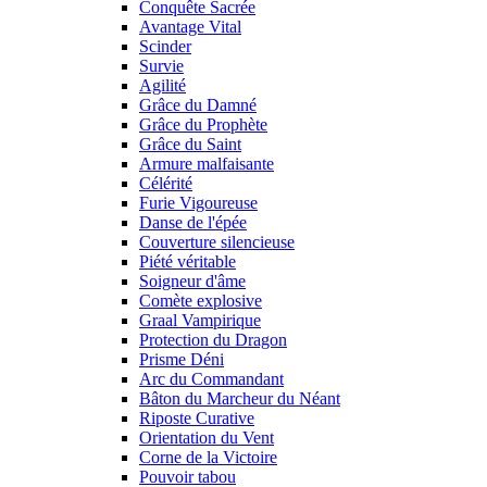
Conquête Sacrée
Avantage Vital
Scinder
Survie
Agilité
Grâce du Damné
Grâce du Prophète
Grâce du Saint
Armure malfaisante
Célérité
Furie Vigoureuse
Danse de l'épée
Couverture silencieuse
Piété véritable
Soigneur d'âme
Comète explosive
Graal Vampirique
Protection du Dragon
Prisme Déni
Arc du Commandant
Bâton du Marcheur du Néant
Riposte Curative
Orientation du Vent
Corne de la Victoire
Pouvoir tabou