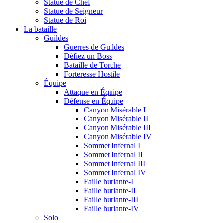
Statue de Chef
Statue de Seigneur
Statue de Roi
La bataille
Guildes
Guerres de Guildes
Défiez un Boss
Bataille de Torche
Forteresse Hostile
Équipe
Attaque en Équipe
Défense en Équipe
Canyon Misérable I
Canyon Misérable II
Canyon Misérable III
Canyon Misérable IV
Sommet Infernal I
Sommet Infernal II
Sommet Infernal III
Sommet Infernal IV
Faille hurlante-I
Faille hurlante-II
Faille hurlante-III
Faille hurlante-IV
Solo