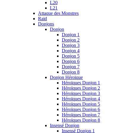
L20
L21
Attaque des Monstres
Raid
Donjons
Donjon
Donjon 1
Donjon 2
Donjon 3
Donjon 4
Donjon 5
Donjon 6
Donjon 7
Donjon 8
Donjon Héroïque
Héroïques Donjon 1
Héroïques Donjon 2
Héroïques Donjon 3
Héroïques Donjon 4
Héroïques Donjon 5
Héroïques Donjon 6
Héroïques Donjon 7
Héroïques Donjon 8
Insensé Donjon
Insensé Donjon 1