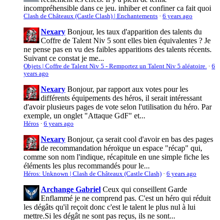
incompréhensible dans ce jeu. inhiber et confiner ca fait quoi
Clash de Châteaux (Castle Clash) | Enchantements
·
6 years ago
Nexary
Bonjour, les taux d'apparition des talents du
Coffre de Talent Niv 5 sont elles bien équivalentes ? Je
ne pense pas en vu des faibles apparitions des talents récents.
Suivant ce constat je me...
Objets | Coffre de Talent Niv 5 - Remportez un Talent Niv 5 aléatoire.
·
6
years ago
Nexary
Bonjour, par rapport aux votes pour les
différents équipements des héros, il serait intéressant
d'avoir plusieurs pages de vote selon l'utilisation du héro. Par
exemple, un onglet "Attaque GdF" et...
Héros
·
6 years ago
Nexary
Bonjour, ça serait cool d'avoir en bas des pages
de recommandation héroïque un espace "récap" qui,
comme son nom l'indique, récapitule en une simple fiche les
éléments les plus recommandés pour le...
Héros: Unknown | Clash de Châteaux (Castle Clash)
·
6 years ago
Archange Gabriel
Ceux qui conseillent Garde
Enflammé je ne comprend pas. C'est un héro qui réduit
les dégâts qu'il reçoit donc c'est le talent le plus nul à lui
mettre.Si les dégât ne sont pas reçus, ils ne sont...