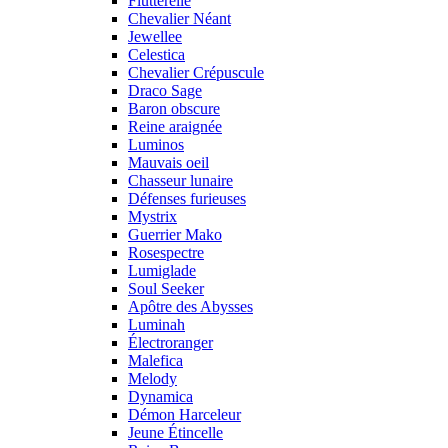
Flutterelle
Chevalier Néant
Jewellee
Celestica
Chevalier Crépuscule
Draco Sage
Baron obscure
Reine araignée
Luminos
Mauvais oeil
Chasseur lunaire
Défenses furieuses
Mystrix
Guerrier Mako
Rosespectre
Lumiglade
Soul Seeker
Apôtre des Abysses
Luminah
Électroranger
Malefica
Melody
Dynamica
Démon Harceleur
Jeune Étincelle