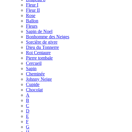
Fleur I
Fleur II
Rose
Ballon
Fleurs
Sapin de Noel
Bonhomme des Neiges
Sorcière de givre
Dieu du Tonnerre
Roi Centaure
Pierre tombale
Cercueil
Sapin
Cheminée
Johnny Neige
Cupide
Chocolat
A
B
C
D
E
F
G