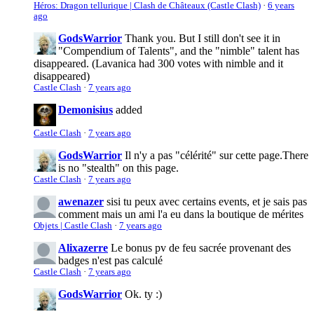
Héros: Dragon tellurique | Clash de Châteaux (Castle Clash)
·
6 years
ago
GodsWarrior
Thank you. But I still don't see it in
"Compendium of Talents", and the "nimble" talent has
disappeared. (Lavanica had 300 votes with nimble and it
disappeared)
Castle Clash
·
7 years ago
Demonisius
added
Castle Clash
·
7 years ago
GodsWarrior
Il n'y a pas "célérité" sur cette page.
There
is no "stealth" on this page.
Castle Clash
·
7 years ago
awenazer
sisi tu peux avec certains events, et je sais pas
comment mais un ami l'a eu dans la boutique de mérites
Objets | Castle Clash
·
7 years ago
Alixazerre
Le bonus pv de feu sacrée provenant des
badges n'est pas calculé
Castle Clash
·
7 years ago
GodsWarrior
Ok. ty :)