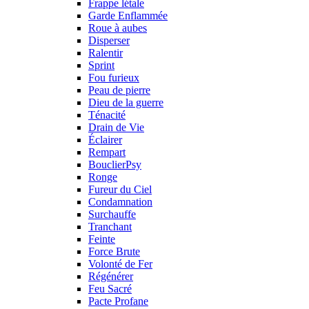
Frappe létale
Garde Enflammée
Roue à aubes
Disperser
Ralentir
Sprint
Fou furieux
Peau de pierre
Dieu de la guerre
Ténacité
Drain de Vie
Éclairer
Rempart
BouclierPsy
Ronge
Fureur du Ciel
Condamnation
Surchauffe
Tranchant
Feinte
Force Brute
Volonté de Fer
Régénérer
Feu Sacré
Pacte Profane