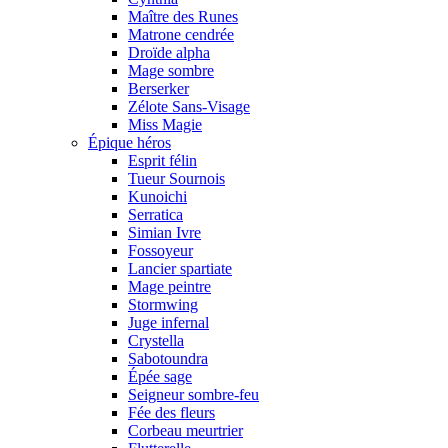
Maître des Runes
Matrone cendrée
Droïde alpha
Mage sombre
Berserker
Zélote Sans-Visage
Miss Magie
Épique héros
Esprit félin
Tueur Sournois
Kunoichi
Serratica
Simian Ivre
Fossoyeur
Lancier spartiate
Mage peintre
Stormwing
Juge infernal
Crystella
Sabotoundra
Épée sage
Seigneur sombre-feu
Fée des fleurs
Corbeau meurtrier