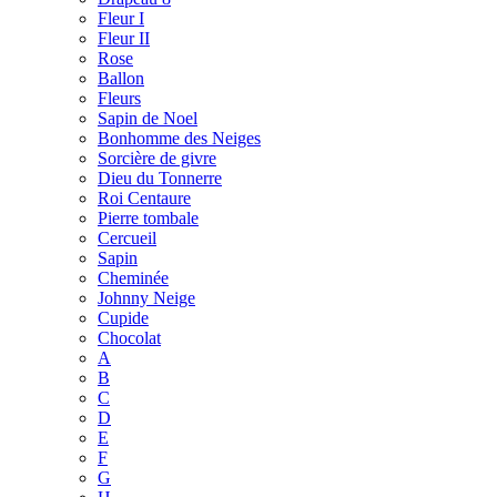
Fleur I
Fleur II
Rose
Ballon
Fleurs
Sapin de Noel
Bonhomme des Neiges
Sorcière de givre
Dieu du Tonnerre
Roi Centaure
Pierre tombale
Cercueil
Sapin
Cheminée
Johnny Neige
Cupide
Chocolat
A
B
C
D
E
F
G