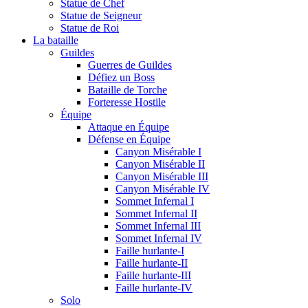
Statue de Chef
Statue de Seigneur
Statue de Roi
La bataille
Guildes
Guerres de Guildes
Défiez un Boss
Bataille de Torche
Forteresse Hostile
Équipe
Attaque en Équipe
Défense en Équipe
Canyon Misérable I
Canyon Misérable II
Canyon Misérable III
Canyon Misérable IV
Sommet Infernal I
Sommet Infernal II
Sommet Infernal III
Sommet Infernal IV
Faille hurlante-I
Faille hurlante-II
Faille hurlante-III
Faille hurlante-IV
Solo