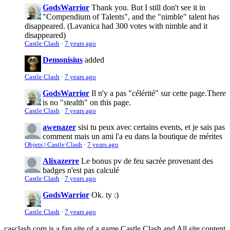
GodsWarrior
Thank you. But I still don't see it in
"Compendium of Talents", and the "nimble" talent has
disappeared. (Lavanica had 300 votes with nimble and it
disappeared)
Castle Clash
·
7 years ago
Demonisius
added
Castle Clash
·
7 years ago
GodsWarrior
Il n'y a pas "célérité" sur cette page.
There
is no "stealth" on this page.
Castle Clash
·
7 years ago
awenazer
sisi tu peux avec certains events, et je sais pas
comment mais un ami l'a eu dans la boutique de mérites
Objets | Castle Clash
·
7 years ago
Alixazerre
Le bonus pv de feu sacrée provenant des
badges n'est pas calculé
Castle Clash
·
7 years ago
GodsWarrior
Ok. ty :)
Castle Clash
·
7 years ago
casclash.com is a fan site of a game Castle Clash and All site content