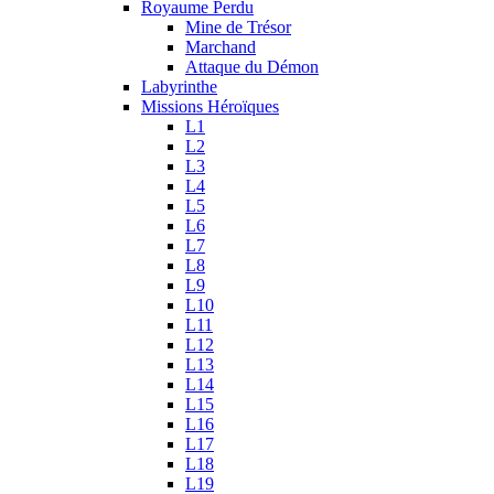
Royaume Perdu
Mine de Trésor
Marchand
Attaque du Démon
Labyrinthe
Missions Héroïques
L1
L2
L3
L4
L5
L6
L7
L8
L9
L10
L11
L12
L13
L14
L15
L16
L17
L18
L19