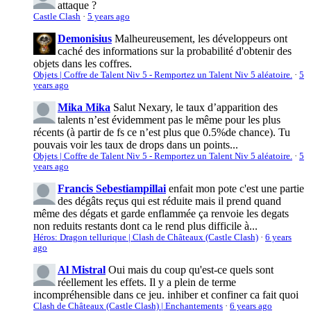
attaque ?
Castle Clash
·
5 years ago
Demonisius
Malheureusement, les développeurs ont
caché des informations sur la probabilité d'obtenir des
objets dans les coffres.
Objets | Coffre de Talent Niv 5 - Remportez un Talent Niv 5 aléatoire.
·
5
years ago
Mika Mika
Salut Nexary, le taux d’apparition des
talents n’est évidemment pas le même pour les plus
récents (à partir de fs ce n’est plus que 0.5%de chance). Tu
pouvais voir les taux de drops dans un points...
Objets | Coffre de Talent Niv 5 - Remportez un Talent Niv 5 aléatoire.
·
5
years ago
Francis Sebestiampillai
enfait mon pote c'est une partie
des dégâts reçus qui est réduite mais il prend quand
même des dégats et garde enflammée ça renvoie les degats
non reduits restants dont ca le rend plus difficile à...
Héros: Dragon tellurique | Clash de Châteaux (Castle Clash)
·
6 years
ago
Al Mistral
Oui mais du coup qu'est-ce quels sont
réellement les effets. Il y a plein de terme
incompréhensible dans ce jeu. inhiber et confiner ca fait quoi
Clash de Châteaux (Castle Clash) | Enchantements
·
6 years ago