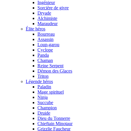
Ingénieur
Sorcière de givre
Dryade
Alchimiste
Maraudeur
Élite héros
Bourreau
Assassin
Loup-garou
Cyclope
Panda
Chaman
Reine Serpent
Démon des Glaces
Triton
Légende héros
Paladin
Mage spirituel
Ninja
Succube
Champion
Druide
Dieu du Tonnerre
Chieftain Minotaur
Grizzlie Faucheur