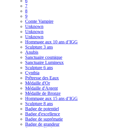
6
7
8
9
Comte Vampire
Unknown
Unknown
Unknown
Hommage aux 10 ans d’IGG
Sculpture 3 ans
Anubis
Sanctuaire cosmique
Sanctuaire Lumineux
Sculpture 6 ans
Cynthia
Prêtresse des Eaux
Médaille d'Or
Médaille d'Argent
Médaille de Bronze
Hommage aux 15 ans d’IGG
Sculpture 8 ans
Badge de potentiel
Badge d'excellence
Badge de suprématie
Badge de grandeur