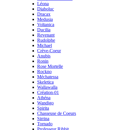
Léona
Diaboluc
Dracax
Medusia
Voltanica
Ducilia
Revenant
Rudolphe
Michael
Crève-Coeur
Anubis
Ronin
Rose Mortelle
Rockno
Méchatessa
Skeletica
Wallawalla
Création-01
Athéna
Wandigo
Spirita
Chasseuse de Coeurs
Sirrina
Tornado
Professeur Ribbit