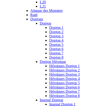
L20
L21
Attaque des Monstres
Raid
Donjons
Donjon
Donjon 1
Donjon 2
Donjon 3
Donjon 4
Donjon 5
Donjon 6
Donjon 7
Donjon 8
Donjon Héroïque
Héroïques Donjon 1
Héroïques Donjon 2
Héroïques Donjon 3
Héroïques Donjon 4
Héroïques Donjon 5
Héroïques Donjon 6
Héroïques Donjon 7
Héroïques Donjon 8
Insensé Donjon
Insensé Donjon 1