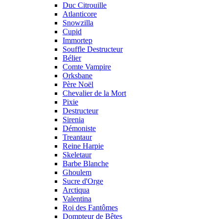
Duc Citrouille
Atlanticore
Snowzilla
Cupid
Immortep
Souffle Destructeur
Bélier
Comte Vampire
Orksbane
Père Noël
Chevalier de la Mort
Pixie
Destructeur
Sirenia
Démoniste
Treantaur
Reine Harpie
Skeletaur
Barbe Blanche
Ghoulem
Sucre d'Orge
Arctiqua
Valentina
Roi des Fantômes
Dompteur de Bêtes