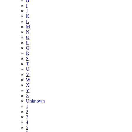
H
I
J
K
L
M
N
O
P
Q
R
S
T
U
V
W
X
Y
Z
Unknown
1
2
3
4
5