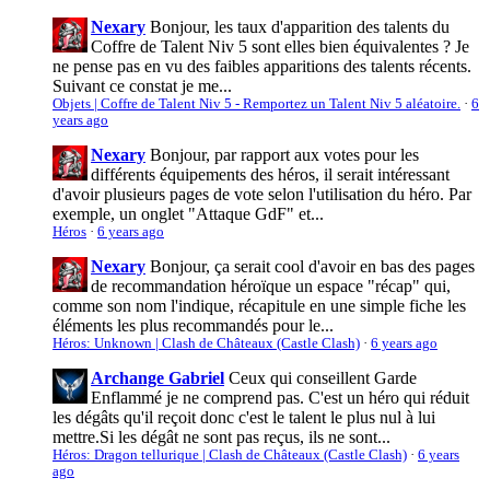
Nexary
Bonjour, les taux d'apparition des talents du
Coffre de Talent Niv 5 sont elles bien équivalentes ? Je
ne pense pas en vu des faibles apparitions des talents récents.
Suivant ce constat je me...
Objets | Coffre de Talent Niv 5 - Remportez un Talent Niv 5 aléatoire.
·
6
years ago
Nexary
Bonjour, par rapport aux votes pour les
différents équipements des héros, il serait intéressant
d'avoir plusieurs pages de vote selon l'utilisation du héro. Par
exemple, un onglet "Attaque GdF" et...
Héros
·
6 years ago
Nexary
Bonjour, ça serait cool d'avoir en bas des pages
de recommandation héroïque un espace "récap" qui,
comme son nom l'indique, récapitule en une simple fiche les
éléments les plus recommandés pour le...
Héros: Unknown | Clash de Châteaux (Castle Clash)
·
6 years ago
Archange Gabriel
Ceux qui conseillent Garde
Enflammé je ne comprend pas. C'est un héro qui réduit
les dégâts qu'il reçoit donc c'est le talent le plus nul à lui
mettre.Si les dégât ne sont pas reçus, ils ne sont...
Héros: Dragon tellurique | Clash de Châteaux (Castle Clash)
·
6 years
ago