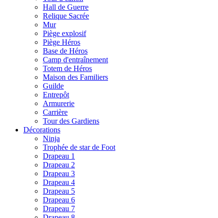
Hall de Guerre
Relique Sacrée
Mur
Piège explosif
Piège Héros
Base de Héros
Camp d'entraînement
Totem de Héros
Maison des Familiers
Guilde
Entrepôt
Armurerie
Carrière
Tour des Gardiens
Décorations
Ninja
Trophée de star de Foot
Drapeau 1
Drapeau 2
Drapeau 3
Drapeau 4
Drapeau 5
Drapeau 6
Drapeau 7
Drapeau 8