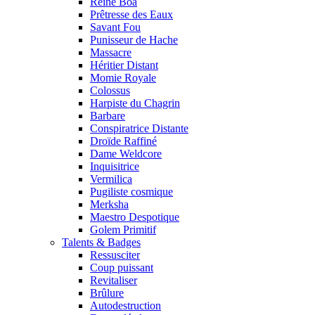
Reine Boa
Prêtresse des Eaux
Savant Fou
Punisseur de Hache
Massacre
Héritier Distant
Momie Royale
Colossus
Harpiste du Chagrin
Barbare
Conspiratrice Distante
Droïde Raffiné
Dame Weldcore
Inquisitrice
Vermilica
Pugiliste cosmique
Merksha
Maestro Despotique
Golem Primitif
Talents & Badges
Ressusciter
Coup puissant
Revitaliser
Brûlure
Autodestruction