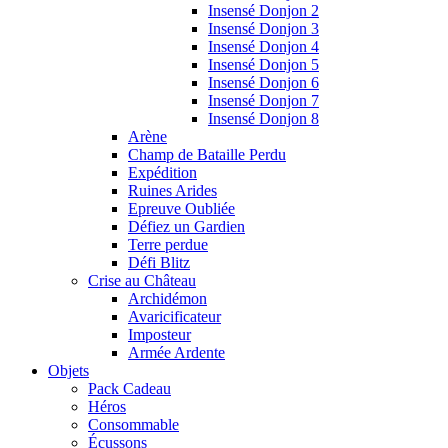
Insensé Donjon 2
Insensé Donjon 3
Insensé Donjon 4
Insensé Donjon 5
Insensé Donjon 6
Insensé Donjon 7
Insensé Donjon 8
Arène
Champ de Bataille Perdu
Expédition
Ruines Arides
Epreuve Oubliée
Défiez un Gardien
Terre perdue
Défi Blitz
Crise au Château
Archidémon
Avaricificateur
Imposteur
Armée Ardente
Objets
Pack Cadeau
Héros
Consommable
Écussons