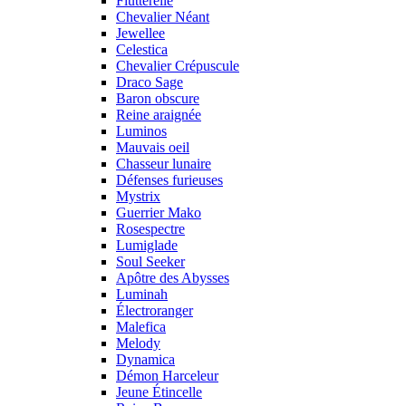
Flutterelle
Chevalier Néant
Jewellee
Celestica
Chevalier Crépuscule
Draco Sage
Baron obscure
Reine araignée
Luminos
Mauvais oeil
Chasseur lunaire
Défenses furieuses
Mystrix
Guerrier Mako
Rosespectre
Lumiglade
Soul Seeker
Apôtre des Abysses
Luminah
Électroranger
Malefica
Melody
Dynamica
Démon Harceleur
Jeune Étincelle