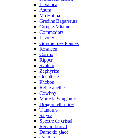
Lavanica
Asura
Ma Hatma
Gredins Bagarreurs
Croque-Mitaine
Commodora
Lazulix
Guerrier des Plantes
Rosaleen
Cosmo
Ripper
Svalinn
Zephyrica
Occultiste
Phobos
Reine abeille
Cowboy
Marie la Sanglante
Dragon tellurique
Titanours
Satyre
Spectre de cristal
Renard boréal
Dame de glace
Cynthia