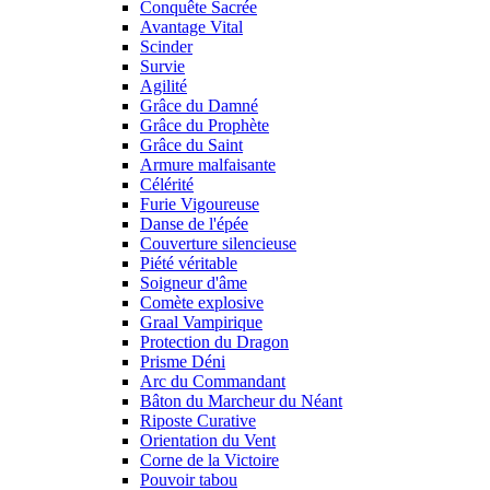
Conquête Sacrée
Avantage Vital
Scinder
Survie
Agilité
Grâce du Damné
Grâce du Prophète
Grâce du Saint
Armure malfaisante
Célérité
Furie Vigoureuse
Danse de l'épée
Couverture silencieuse
Piété véritable
Soigneur d'âme
Comète explosive
Graal Vampirique
Protection du Dragon
Prisme Déni
Arc du Commandant
Bâton du Marcheur du Néant
Riposte Curative
Orientation du Vent
Corne de la Victoire
Pouvoir tabou