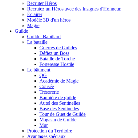
Recruter Héros
Recrutez un Héros avec des Insignes d'Honneur.
Éclairer
Modèle 3D d'un héros
Magie
Guilde
Guilde. Babillard
La bataille
Guerres de Guildes
Défiez un Boss
Bataille de Torche
Forteresse Hostile
Le bâtiment
QG
Académie de Magie
Colisée
Trésorerie
Bannière de guilde
Autel des Sentinelles
Base des Sentinelles
Tour de Guet de Guilde
Magasin de Guilde
Mur
Protection du Territoire
Avantages spéciaux