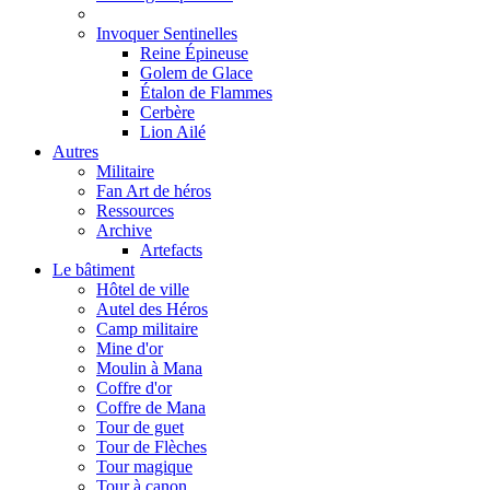
Invoquer Sentinelles
Reine Épineuse
Golem de Glace
Étalon de Flammes
Cerbère
Lion Ailé
Autres
Militaire
Fan Art de héros
Ressources
Archive
Artefacts
Le bâtiment
Hôtel de ville
Autel des Héros
Camp militaire
Mine d'or
Moulin à Mana
Coffre d'or
Coffre de Mana
Tour de guet
Tour de Flèches
Tour magique
Tour à canon