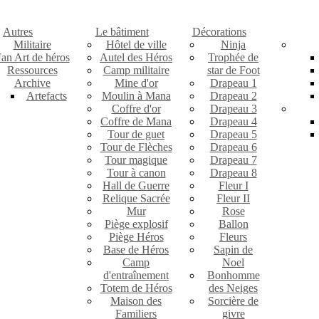
Autres
Le bâtiment
Décorations
Militaire
Hôtel de ville
Ninja
an Art de héros
Autel des Héros
Trophée de
Ressources
Camp militaire
star de Foot
Archive
Mine d'or
Drapeau 1
Artefacts
Moulin à Mana
Drapeau 2
Coffre d'or
Drapeau 3
Coffre de Mana
Drapeau 4
Tour de guet
Drapeau 5
Tour de Flèches
Drapeau 6
Tour magique
Drapeau 7
Tour à canon
Drapeau 8
Hall de Guerre
Fleur I
Relique Sacrée
Fleur II
Mur
Rose
Piège explosif
Ballon
Piège Héros
Fleurs
Base de Héros
Sapin de
Camp
Noel
d'entraînement
Bonhomme
Totem de Héros
des Neiges
Maison des
Sorcière de
Familiers
givre