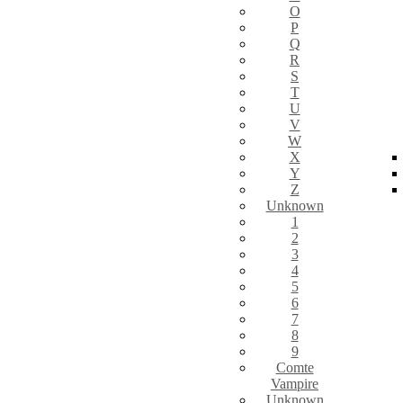
O
P
Q
R
S
T
U
V
W
X
Y
Z
Unknown
1
2
3
4
5
6
7
8
9
Comte
Vampire
Unknown