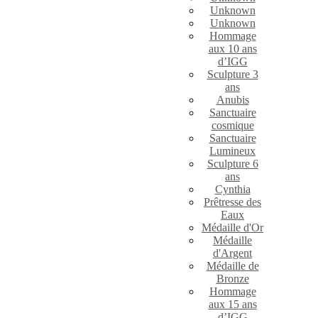
Unknown
Unknown
Hommage
aux 10 ans
d’IGG
Sculpture 3
ans
Anubis
Sanctuaire
cosmique
Sanctuaire
Lumineux
Sculpture 6
ans
Cynthia
Prêtresse des
Eaux
Médaille d'Or
Médaille
d'Argent
Médaille de
Bronze
Hommage
aux 15 ans
d’IGG