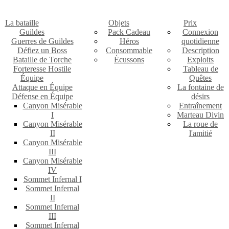
La bataille
Objets
Prix
Guildes
Pack Cadeau
Connexion
Guerres de Guildes
Héros
quotidienne
Défiez un Boss
Consommable
Description
Bataille de Torche
Écussons
Exploits
Forteresse Hostile
Tableau de
Équipe
Quêtes
Attaque en Équipe
La fontaine de
Défense en Équipe
désirs
Canyon Misérable
Entraînement
I
Marteau Divin
Canyon Misérable
La roue de
II
l'amitié
Canyon Misérable
III
Canyon Misérable
IV
Sommet Infernal I
Sommet Infernal
II
Sommet Infernal
III
Sommet Infernal