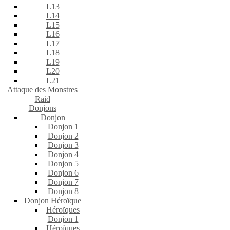
L13
L14
L15
L16
L17
L18
L19
L20
L21
Attaque des Monstres
Raid
Donjons
Donjon
Donjon 1
Donjon 2
Donjon 3
Donjon 4
Donjon 5
Donjon 6
Donjon 7
Donjon 8
Donjon Héroïque
Héroïques
Donjon 1
Héroïques