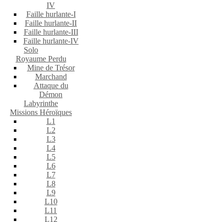
IV
Faille hurlante-I
Faille hurlante-II
Faille hurlante-III
Faille hurlante-IV
Solo
Royaume Perdu
Mine de Trésor
Marchand
Attaque du
Démon
Labyrinthe
Missions Héroïques
L1
L2
L3
L4
L5
L6
L7
L8
L9
L10
L11
L12