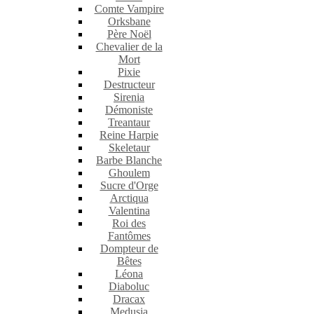
Comte Vampire
Orksbane
Père Noël
Chevalier de la
Mort
Pixie
Destructeur
Sirenia
Démoniste
Treantaur
Reine Harpie
Skeletaur
Barbe Blanche
Ghoulem
Sucre d'Orge
Arctiqua
Valentina
Roi des
Fantômes
Dompteur de
Bêtes
Léona
Diaboluc
Dracax
Medusia