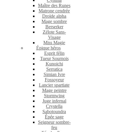
Cynthia
Maître des Runes
Matrone cendrée
Droïde alpha
Mage sombre
Berserker
Zélote Sans-
Visage
Miss Magie
Épique héros
Esprit félin
Tueur Sournois
Kunoichi
Serratica
Simian Ivre
Fossoyeur
Lancier spartiate
Mage peintre
Stormwing
Juge infernal
Crystella
Sabotoundra
Épée sage
Seigneur sombre-
feu