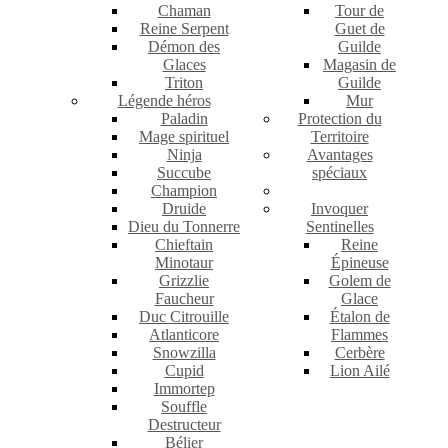
Chaman
Tour de
Reine Serpent
Guet de
Démon des
Guilde
Glaces
Magasin de
Triton
Guilde
Légende héros
Mur
Paladin
Protection du
Mage spirituel
Territoire
Ninja
Avantages
Succube
spéciaux
Champion
Druide
Invoquer
Dieu du Tonnerre
Sentinelles
Chieftain
Reine
Minotaur
Épineuse
Grizzlie
Golem de
Faucheur
Glace
Duc Citrouille
Étalon de
Atlanticore
Flammes
Snowzilla
Cerbère
Cupid
Lion Ailé
Immortep
Souffle
Destructeur
Bélier