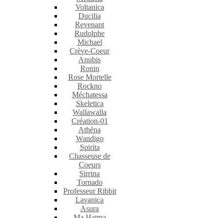
Voltanica
Ducilia
Revenant
Rudolphe
Michael
Crève-Coeur
Anubis
Ronin
Rose Mortelle
Rockno
Méchatessa
Skeletica
Wallawalla
Création-01
Athéna
Wandigo
Spirita
Chasseuse de
Coeurs
Sirrina
Tornado
Professeur Ribbit
Lavanica
Asura
Ma Hatma