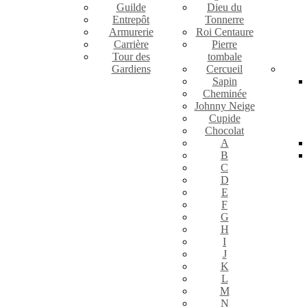
Guilde
Dieu du
Entrepôt
Tonnerre
Armurerie
Roi Centaure
Carrière
Pierre
Tour des
tombale
Gardiens
Cercueil
Sapin
Cheminée
Johnny Neige
Cupide
Chocolat
A
B
C
D
E
F
G
H
I
J
K
L
M
N