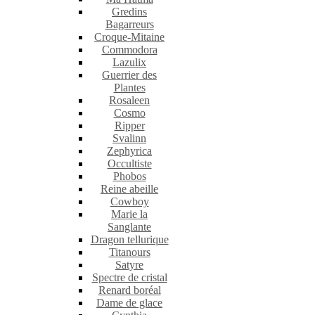
Gredins
Bagarreurs
Croque-Mitaine
Commodora
Lazulix
Guerrier des
Plantes
Rosaleen
Cosmo
Ripper
Svalinn
Zephyrica
Occultiste
Phobos
Reine abeille
Cowboy
Marie la
Sanglante
Dragon tellurique
Titanours
Satyre
Spectre de cristal
Renard boréal
Dame de glace