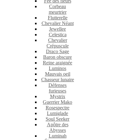
Fée des fleurs
Corbeau
meurtrier
Flutterelle
Chevalier Néant
Jewellee
Celestica
Chevalier
Crépuscule
Draco Sage
Baron obscure
Reine araignée
Luminos
Mauvais oeil
Chasseur lunaire
Défenses
furieuses
Mystrix
Guerrier Mako
Rosespectre
Lumiglade
Soul Seeker
Apôtre des
Abysses
Luminah