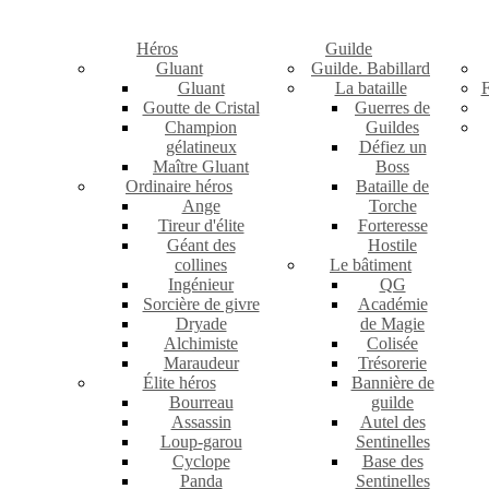
Héros
Guilde
Gluant
Guilde. Babillard
Gluant
La bataille
F
Goutte de Cristal
Guerres de
Champion
Guildes
gélatineux
Défiez un
Maître Gluant
Boss
Ordinaire héros
Bataille de
Ange
Torche
Tireur d'élite
Forteresse
Géant des
Hostile
collines
Le bâtiment
Ingénieur
QG
Sorcière de givre
Académie
Dryade
de Magie
Alchimiste
Colisée
Maraudeur
Trésorerie
Élite héros
Bannière de
Bourreau
guilde
Assassin
Autel des
Loup-garou
Sentinelles
Cyclope
Base des
Panda
Sentinelles