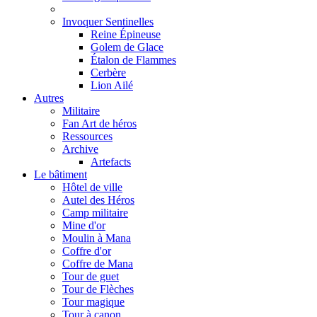
Invoquer Sentinelles
Reine Épineuse
Golem de Glace
Étalon de Flammes
Cerbère
Lion Ailé
Autres
Militaire
Fan Art de héros
Ressources
Archive
Artefacts
Le bâtiment
Hôtel de ville
Autel des Héros
Camp militaire
Mine d'or
Moulin à Mana
Coffre d'or
Coffre de Mana
Tour de guet
Tour de Flèches
Tour magique
Tour à canon