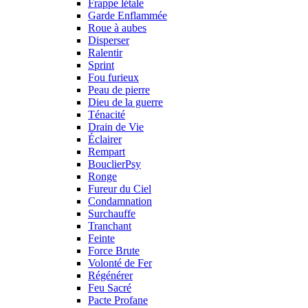
Frappe létale
Garde Enflammée
Roue à aubes
Disperser
Ralentir
Sprint
Fou furieux
Peau de pierre
Dieu de la guerre
Ténacité
Drain de Vie
Éclairer
Rempart
BouclierPsy
Ronge
Fureur du Ciel
Condamnation
Surchauffe
Tranchant
Feinte
Force Brute
Volonté de Fer
Régénérer
Feu Sacré
Pacte Profane