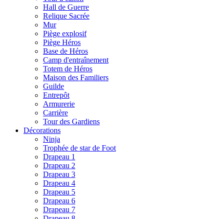
Hall de Guerre
Relique Sacrée
Mur
Piège explosif
Piège Héros
Base de Héros
Camp d'entraînement
Totem de Héros
Maison des Familiers
Guilde
Entrepôt
Armurerie
Carrière
Tour des Gardiens
Décorations
Ninja
Trophée de star de Foot
Drapeau 1
Drapeau 2
Drapeau 3
Drapeau 4
Drapeau 5
Drapeau 6
Drapeau 7
Drapeau 8