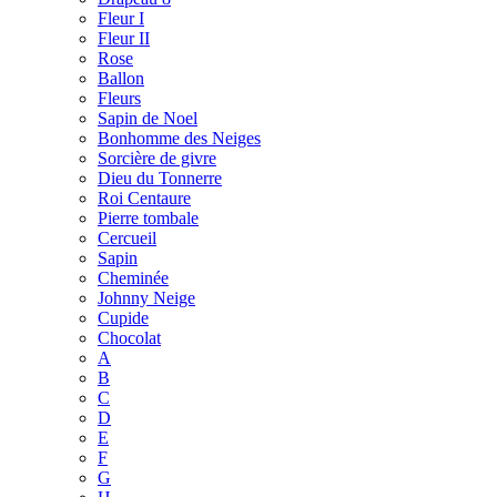
Fleur I
Fleur II
Rose
Ballon
Fleurs
Sapin de Noel
Bonhomme des Neiges
Sorcière de givre
Dieu du Tonnerre
Roi Centaure
Pierre tombale
Cercueil
Sapin
Cheminée
Johnny Neige
Cupide
Chocolat
A
B
C
D
E
F
G