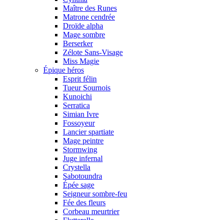
Maître des Runes
Matrone cendrée
Droïde alpha
Mage sombre
Berserker
Zélote Sans-Visage
Miss Magie
Épique héros
Esprit félin
Tueur Sournois
Kunoichi
Serratica
Simian Ivre
Fossoyeur
Lancier spartiate
Mage peintre
Stormwing
Juge infernal
Crystella
Sabotoundra
Épée sage
Seigneur sombre-feu
Fée des fleurs
Corbeau meurtrier