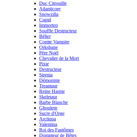
Duc Citrouille
Atlanticore
Snowzilla
Cupid
Immortep
Souffle Destructeur
Bélier
Comte Vampire
Orksbane
Père Noël
Chevalier de la Mort
Pixie
Destructeur
Sirenia
Démoniste
Treantaur
Reine Harpie
Skeletaur
Barbe Blanche
Ghoulem
Sucre d'Orge
Arctiqua
Valentina
Roi des Fantômes
Dompteur de Bêtes