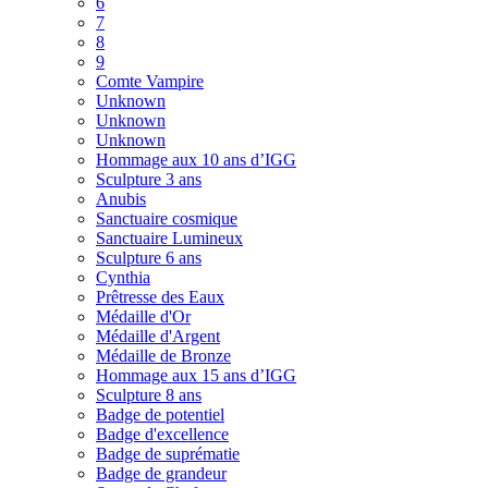
6
7
8
9
Comte Vampire
Unknown
Unknown
Unknown
Hommage aux 10 ans d’IGG
Sculpture 3 ans
Anubis
Sanctuaire cosmique
Sanctuaire Lumineux
Sculpture 6 ans
Cynthia
Prêtresse des Eaux
Médaille d'Or
Médaille d'Argent
Médaille de Bronze
Hommage aux 15 ans d’IGG
Sculpture 8 ans
Badge de potentiel
Badge d'excellence
Badge de suprématie
Badge de grandeur