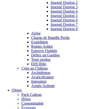
Insensé Donjon 2
Insensé Donjon 3
Insensé Donjon 4
Insensé Donjon 5
Insensé Donjon 6
Insensé Donjon 7
Insensé Donjon 8
Arène
Champ de Bataille Perdu
Expédition
Ruines Arides
Epreuve Oubliée
Défiez un Gardien
Terre perdue
Défi Blitz
Crise au Château
Archidémon
Avaricificateur
Imposteur
Armée Ardente
Objets
Pack Cadeau
Héros
Consommable
Écussons