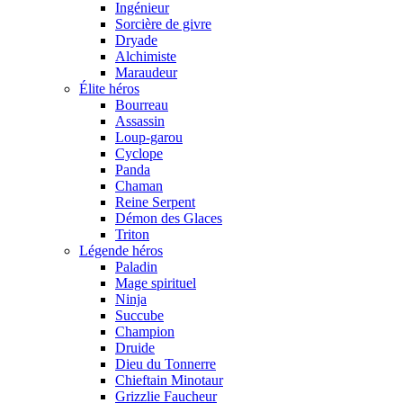
Ingénieur
Sorcière de givre
Dryade
Alchimiste
Maraudeur
Élite héros
Bourreau
Assassin
Loup-garou
Cyclope
Panda
Chaman
Reine Serpent
Démon des Glaces
Triton
Légende héros
Paladin
Mage spirituel
Ninja
Succube
Champion
Druide
Dieu du Tonnerre
Chieftain Minotaur
Grizzlie Faucheur