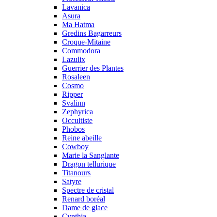
Lavanica
Asura
Ma Hatma
Gredins Bagarreurs
Croque-Mitaine
Commodora
Lazulix
Guerrier des Plantes
Rosaleen
Cosmo
Ripper
Svalinn
Zephyrica
Occultiste
Phobos
Reine abeille
Cowboy
Marie la Sanglante
Dragon tellurique
Titanours
Satyre
Spectre de cristal
Renard boréal
Dame de glace
Cynthia