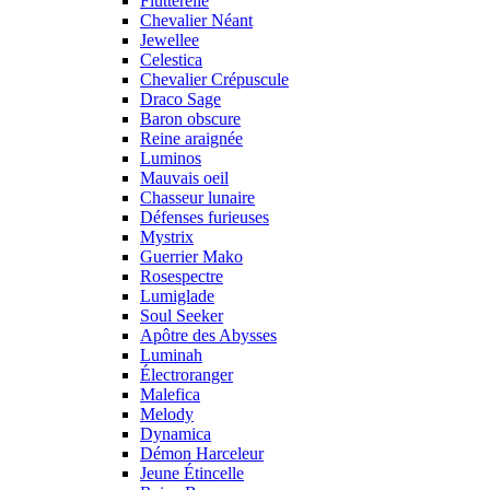
Flutterelle
Chevalier Néant
Jewellee
Celestica
Chevalier Crépuscule
Draco Sage
Baron obscure
Reine araignée
Luminos
Mauvais oeil
Chasseur lunaire
Défenses furieuses
Mystrix
Guerrier Mako
Rosespectre
Lumiglade
Soul Seeker
Apôtre des Abysses
Luminah
Électroranger
Malefica
Melody
Dynamica
Démon Harceleur
Jeune Étincelle