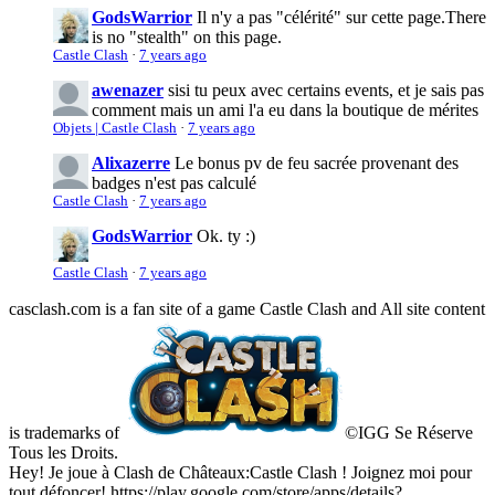
GodsWarrior
Il n'y a pas "célérité" sur cette page.
There
is no "stealth" on this page.
Castle Clash
·
7 years ago
awenazer
sisi tu peux avec certains events, et je sais pas
comment mais un ami l'a eu dans la boutique de mérites
Objets | Castle Clash
·
7 years ago
Alixazerre
Le bonus pv de feu sacrée provenant des
badges n'est pas calculé
Castle Clash
·
7 years ago
GodsWarrior
Ok. ty :)
Castle Clash
·
7 years ago
casclash.com is a fan site of a game Castle Clash and All site content
is trademarks of
©IGG Se Réserve
Tous les Droits.
Hey! Je joue à Clash de Châteaux:Castle Clash ! Joignez moi pour
tout défoncer! https://play.google.com/store/apps/details?