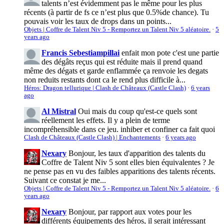
talents n’est évidemment pas le même pour les plus
récents (à partir de fs ce n’est plus que 0.5%de chance). Tu
pouvais voir les taux de drops dans un points...
Objets | Coffre de Talent Niv 5 - Remportez un Talent Niv 5 aléatoire.
·
5
years ago
Francis Sebestiampillai
enfait mon pote c'est une partie
des dégâts reçus qui est réduite mais il prend quand
même des dégats et garde enflammée ça renvoie les degats
non reduits restants dont ca le rend plus difficile à...
Héros: Dragon tellurique | Clash de Châteaux (Castle Clash)
·
6 years
ago
Al Mistral
Oui mais du coup qu'est-ce quels sont
réellement les effets. Il y a plein de terme
incompréhensible dans ce jeu. inhiber et confiner ca fait quoi
Clash de Châteaux (Castle Clash) | Enchantements
·
6 years ago
Nexary
Bonjour, les taux d'apparition des talents du
Coffre de Talent Niv 5 sont elles bien équivalentes ? Je
ne pense pas en vu des faibles apparitions des talents récents.
Suivant ce constat je me...
Objets | Coffre de Talent Niv 5 - Remportez un Talent Niv 5 aléatoire.
·
6
years ago
Nexary
Bonjour, par rapport aux votes pour les
différents équipements des héros, il serait intéressant