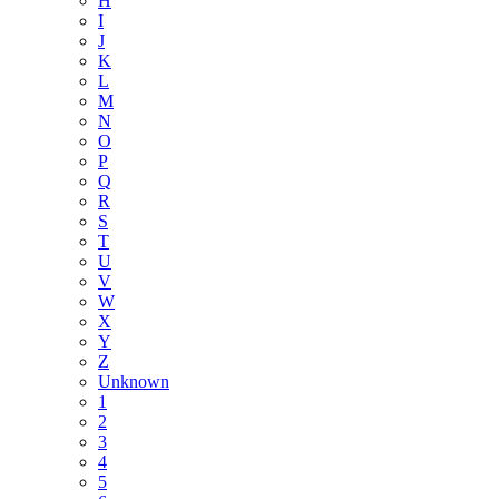
H
I
J
K
L
M
N
O
P
Q
R
S
T
U
V
W
X
Y
Z
Unknown
1
2
3
4
5