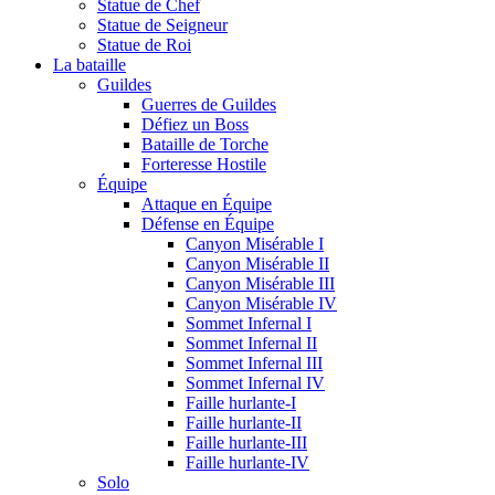
Statue de Chef
Statue de Seigneur
Statue de Roi
La bataille
Guildes
Guerres de Guildes
Défiez un Boss
Bataille de Torche
Forteresse Hostile
Équipe
Attaque en Équipe
Défense en Équipe
Canyon Misérable I
Canyon Misérable II
Canyon Misérable III
Canyon Misérable IV
Sommet Infernal I
Sommet Infernal II
Sommet Infernal III
Sommet Infernal IV
Faille hurlante-I
Faille hurlante-II
Faille hurlante-III
Faille hurlante-IV
Solo