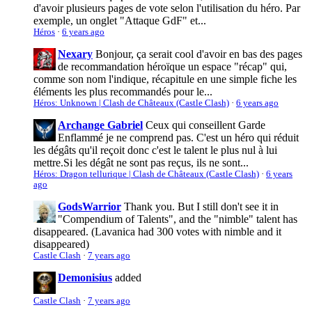
d'avoir plusieurs pages de vote selon l'utilisation du héro. Par
exemple, un onglet "Attaque GdF" et...
Héros
·
6 years ago
Nexary
Bonjour, ça serait cool d'avoir en bas des pages
de recommandation héroïque un espace "récap" qui,
comme son nom l'indique, récapitule en une simple fiche les
éléments les plus recommandés pour le...
Héros: Unknown | Clash de Châteaux (Castle Clash)
·
6 years ago
Archange Gabriel
Ceux qui conseillent Garde
Enflammé je ne comprend pas. C'est un héro qui réduit
les dégâts qu'il reçoit donc c'est le talent le plus nul à lui
mettre.Si les dégât ne sont pas reçus, ils ne sont...
Héros: Dragon tellurique | Clash de Châteaux (Castle Clash)
·
6 years
ago
GodsWarrior
Thank you. But I still don't see it in
"Compendium of Talents", and the "nimble" talent has
disappeared. (Lavanica had 300 votes with nimble and it
disappeared)
Castle Clash
·
7 years ago
Demonisius
added
Castle Clash
·
7 years ago