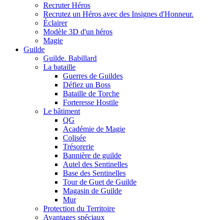
Recruter Héros
Recrutez un Héros avec des Insignes d'Honneur.
Éclairer
Modèle 3D d'un héros
Magie
Guilde
Guilde. Babillard
La bataille
Guerres de Guildes
Défiez un Boss
Bataille de Torche
Forteresse Hostile
Le bâtiment
QG
Académie de Magie
Colisée
Trésorerie
Bannière de guilde
Autel des Sentinelles
Base des Sentinelles
Tour de Guet de Guilde
Magasin de Guilde
Mur
Protection du Territoire
Avantages spéciaux