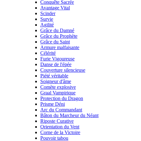
Conquête Sacrée
Avantage Vital
Scinder
Survie
Agilité
Grâce du Damné
Grâce du Prophète
Grâce du Saint
Armure malfaisante
Célérité
Furie Vigoureuse
Danse de l'épée
Couverture silencieuse
Piété véritable
Soigneur d'âme
Comète explosive
Graal Vampirique
Protection du Dragon
Prisme Déni
Arc du Commandant
Bâton du Marcheur du Néant
Riposte Curative
Orientation du Vent
Corne de la Victoire
Pouvoir tabou