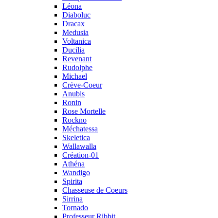
Léona
Diaboluc
Dracax
Medusia
Voltanica
Ducilia
Revenant
Rudolphe
Michael
Crève-Coeur
Anubis
Ronin
Rose Mortelle
Rockno
Méchatessa
Skeletica
Wallawalla
Création-01
Athéna
Wandigo
Spirita
Chasseuse de Coeurs
Sirrina
Tornado
Professeur Ribbit