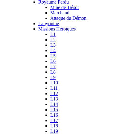
Royaume Perdu
Mine de Trésor
Marchand
Attaque du Démon
Labyrinthe
Missions Héroïques
L1
L2
L3
L4
L5
L6
L7
L8
L9
L10
L11
L12
L13
L14
L15
L16
L17
L18
L19