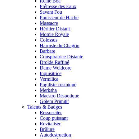
Reine Boa
Prêtresse des Eaux
Savant Fou
Punisseur de Hache
Massacre
Héritier Distant
Momie Royale
Colossus
Harpiste du Chagrin
Barbare
Conspiratrice Distante
Droïde Raffiné
Dame Weldcore
Inquisitrice
Vermilica
Pugiliste cosmique
Merksha
Maestro Despotique
Golem Primitif
Talents & Badges
Ressusciter
Coup puissant
Revitaliser
Brûlure
Autodestruction