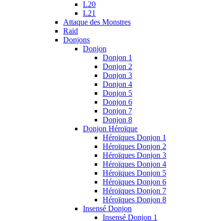
L20
L21
Attaque des Monstres
Raid
Donjons
Donjon
Donjon 1
Donjon 2
Donjon 3
Donjon 4
Donjon 5
Donjon 6
Donjon 7
Donjon 8
Donjon Héroïque
Héroïques Donjon 1
Héroïques Donjon 2
Héroïques Donjon 3
Héroïques Donjon 4
Héroïques Donjon 5
Héroïques Donjon 6
Héroïques Donjon 7
Héroïques Donjon 8
Insensé Donjon
Insensé Donjon 1