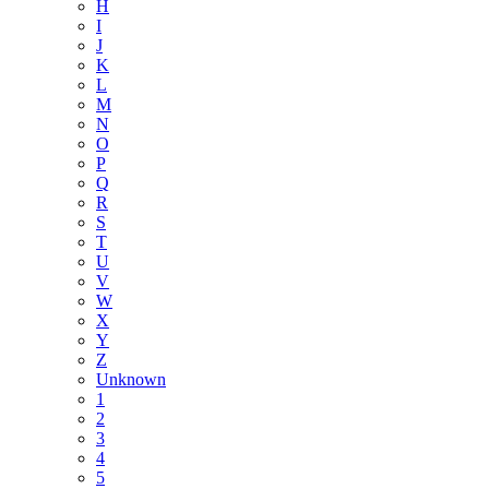
H
I
J
K
L
M
N
O
P
Q
R
S
T
U
V
W
X
Y
Z
Unknown
1
2
3
4
5