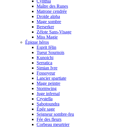
Cynthia
Maître des Runes
Matrone cendrée
Droïde alpha
Mage sombre
Berserker
Zélote Sans-Visage
Miss Magie
Épique héros
Esprit félin
Tueur Sournois
Kunoichi
Serratica
Simian Ivre
Fossoyeur
Lancier spartiate
Mage peintre
Stormwing
Juge infernal
Crystella
Sabotoundra
Épée sage
Seigneur sombre-feu
Fée des fleurs
Corbeau meurtrier