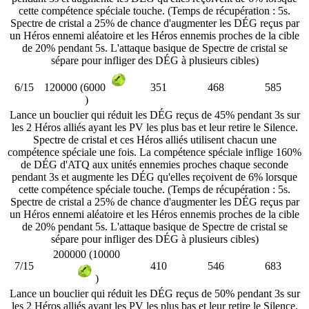
cette compétence spéciale touche. (Temps de récupération : 5s.
Spectre de cristal a 25% de chance d'augmenter les DÉG reçus par
un Héros ennemi aléatoire et les Héros ennemis proches de la cible
de 20% pendant 5s. L'attaque basique de Spectre de cristal se
sépare pour infliger des DÉG à plusieurs cibles)
6/15
351
468
585
120000 (6000
)
Lance un bouclier qui réduit les DÉG reçus de 45% pendant 3s sur
les 2 Héros alliés ayant les PV les plus bas et leur retire le Silence.
Spectre de cristal et ces Héros alliés utilisent chacun une
compétence spéciale une fois. La compétence spéciale inflige 160%
de DÉG d'ATQ aux unités ennemies proches chaque seconde
pendant 3s et augmente les DÉG qu'elles reçoivent de 6% lorsque
cette compétence spéciale touche. (Temps de récupération : 5s.
Spectre de cristal a 25% de chance d'augmenter les DÉG reçus par
un Héros ennemi aléatoire et les Héros ennemis proches de la cible
de 20% pendant 5s. L'attaque basique de Spectre de cristal se
sépare pour infliger des DÉG à plusieurs cibles)
200000 (10000
7/15
410
546
683
)
Lance un bouclier qui réduit les DÉG reçus de 50% pendant 3s sur
les 2 Héros alliés ayant les PV les plus bas et leur retire le Silence.