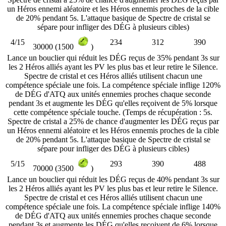
un Héros ennemi aléatoire et les Héros ennemis proches de la cible
de 20% pendant 5s. L'attaque basique de Spectre de cristal se
sépare pour infliger des DÉG à plusieurs cibles)
4/15
234
312
390
30000 (1500
)
Lance un bouclier qui réduit les DÉG reçus de 35% pendant 3s sur
les 2 Héros alliés ayant les PV les plus bas et leur retire le Silence.
Spectre de cristal et ces Héros alliés utilisent chacun une
compétence spéciale une fois. La compétence spéciale inflige 120%
de DÉG d'ATQ aux unités ennemies proches chaque seconde
pendant 3s et augmente les DÉG qu'elles reçoivent de 5% lorsque
cette compétence spéciale touche. (Temps de récupération : 5s.
Spectre de cristal a 25% de chance d'augmenter les DÉG reçus par
un Héros ennemi aléatoire et les Héros ennemis proches de la cible
de 20% pendant 5s. L'attaque basique de Spectre de cristal se
sépare pour infliger des DÉG à plusieurs cibles)
5/15
293
390
488
70000 (3500
)
Lance un bouclier qui réduit les DÉG reçus de 40% pendant 3s sur
les 2 Héros alliés ayant les PV les plus bas et leur retire le Silence.
Spectre de cristal et ces Héros alliés utilisent chacun une
compétence spéciale une fois. La compétence spéciale inflige 140%
de DÉG d'ATQ aux unités ennemies proches chaque seconde
pendant 3s et augmente les DÉG qu'elles reçoivent de 6% lorsque