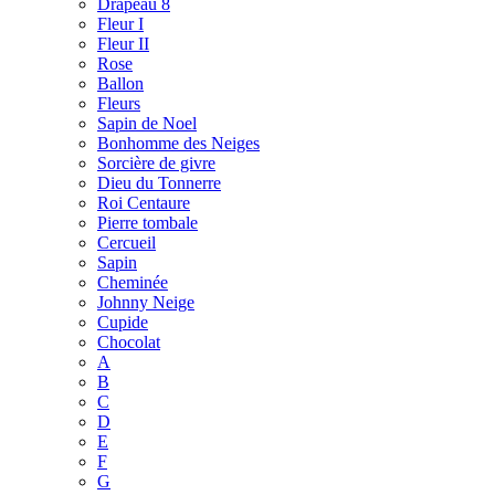
Drapeau 8
Fleur I
Fleur II
Rose
Ballon
Fleurs
Sapin de Noel
Bonhomme des Neiges
Sorcière de givre
Dieu du Tonnerre
Roi Centaure
Pierre tombale
Cercueil
Sapin
Cheminée
Johnny Neige
Cupide
Chocolat
A
B
C
D
E
F
G