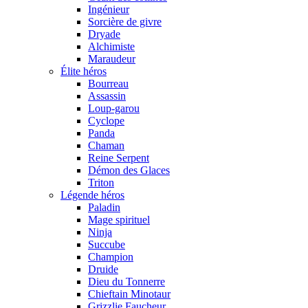
Ingénieur
Sorcière de givre
Dryade
Alchimiste
Maraudeur
Élite héros
Bourreau
Assassin
Loup-garou
Cyclope
Panda
Chaman
Reine Serpent
Démon des Glaces
Triton
Légende héros
Paladin
Mage spirituel
Ninja
Succube
Champion
Druide
Dieu du Tonnerre
Chieftain Minotaur
Grizzlie Faucheur