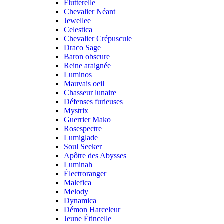
Flutterelle
Chevalier Néant
Jewellee
Celestica
Chevalier Crépuscule
Draco Sage
Baron obscure
Reine araignée
Luminos
Mauvais oeil
Chasseur lunaire
Défenses furieuses
Mystrix
Guerrier Mako
Rosespectre
Lumiglade
Soul Seeker
Apôtre des Abysses
Luminah
Électroranger
Malefica
Melody
Dynamica
Démon Harceleur
Jeune Étincelle