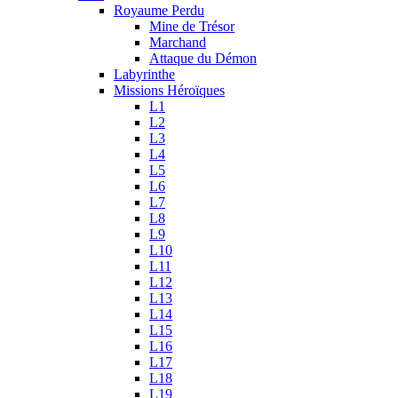
Royaume Perdu
Mine de Trésor
Marchand
Attaque du Démon
Labyrinthe
Missions Héroïques
L1
L2
L3
L4
L5
L6
L7
L8
L9
L10
L11
L12
L13
L14
L15
L16
L17
L18
L19