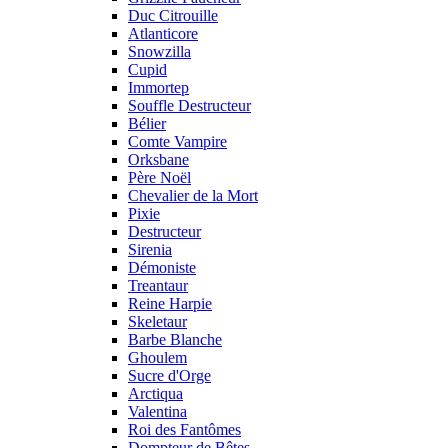
Duc Citrouille
Atlanticore
Snowzilla
Cupid
Immortep
Souffle Destructeur
Bélier
Comte Vampire
Orksbane
Père Noël
Chevalier de la Mort
Pixie
Destructeur
Sirenia
Démoniste
Treantaur
Reine Harpie
Skeletaur
Barbe Blanche
Ghoulem
Sucre d'Orge
Arctiqua
Valentina
Roi des Fantômes
Dompteur de Bêtes