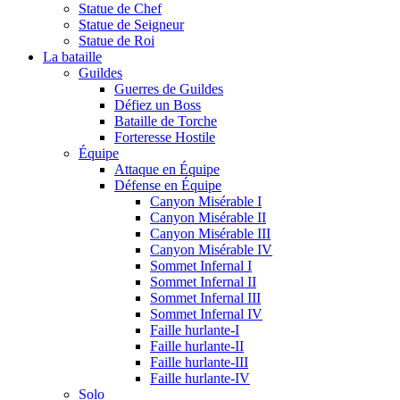
Statue de Chef
Statue de Seigneur
Statue de Roi
La bataille
Guildes
Guerres de Guildes
Défiez un Boss
Bataille de Torche
Forteresse Hostile
Équipe
Attaque en Équipe
Défense en Équipe
Canyon Misérable I
Canyon Misérable II
Canyon Misérable III
Canyon Misérable IV
Sommet Infernal I
Sommet Infernal II
Sommet Infernal III
Sommet Infernal IV
Faille hurlante-I
Faille hurlante-II
Faille hurlante-III
Faille hurlante-IV
Solo