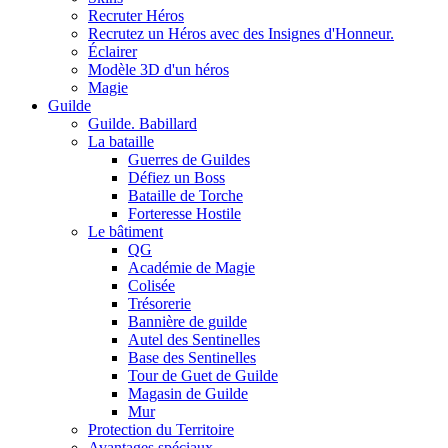
Recruter Héros
Recrutez un Héros avec des Insignes d'Honneur.
Éclairer
Modèle 3D d'un héros
Magie
Guilde
Guilde. Babillard
La bataille
Guerres de Guildes
Défiez un Boss
Bataille de Torche
Forteresse Hostile
Le bâtiment
QG
Académie de Magie
Colisée
Trésorerie
Bannière de guilde
Autel des Sentinelles
Base des Sentinelles
Tour de Guet de Guilde
Magasin de Guilde
Mur
Protection du Territoire
Avantages spéciaux