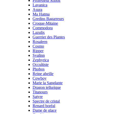
Professeur Ribbit
Lavanica
Asura
Ma Hatma
Gredins Bagarreurs
Croque-Mitaine
Commodora
Lazulix
Guerrier des Plantes
Rosaleen
Cosmo
Ripper
Svalinn
Zephyrica
Occultiste
Phobos
Reine abeille
Cowboy
Marie la Sanglante
Dragon tellurique
Titanours
Satyre
Spectre de cristal
Renard boréal
Dame de glace