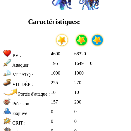
Caractéristiques:
4600
68320
PV :
195
1649
0
Attaquer:
1000
1000
VIT ATQ :
255
270
VIT DÉP :
10
10
Portée d'attaque :
157
200
Précision :
0
0
Esquive :
0
0
CRIT :
0
0