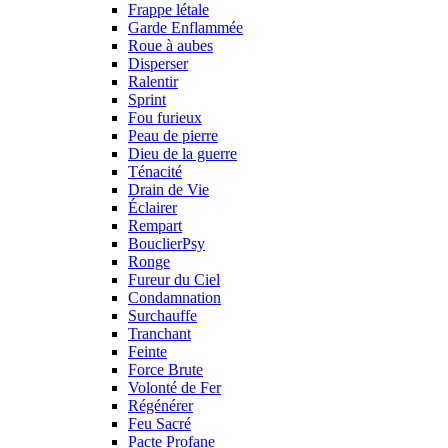
Frappe létale
Garde Enflammée
Roue à aubes
Disperser
Ralentir
Sprint
Fou furieux
Peau de pierre
Dieu de la guerre
Ténacité
Drain de Vie
Éclairer
Rempart
BouclierPsy
Ronge
Fureur du Ciel
Condamnation
Surchauffe
Tranchant
Feinte
Force Brute
Volonté de Fer
Régénérer
Feu Sacré
Pacte Profane