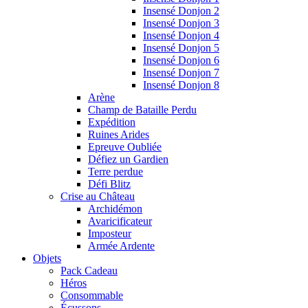
Insensé Donjon 2
Insensé Donjon 3
Insensé Donjon 4
Insensé Donjon 5
Insensé Donjon 6
Insensé Donjon 7
Insensé Donjon 8
Arène
Champ de Bataille Perdu
Expédition
Ruines Arides
Epreuve Oubliée
Défiez un Gardien
Terre perdue
Défi Blitz
Crise au Château
Archidémon
Avaricificateur
Imposteur
Armée Ardente
Objets
Pack Cadeau
Héros
Consommable
Écussons