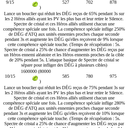
9/15
527
702
878
)
Lance un bouclier qui réduit les DÉG reçus de 65% pendant 3s sur
les 2 Héros alliés ayant les PV les plus bas et leur retire le Silence.
Spectre de cristal et ces Héros alliés utilisent chacun une
compétence spéciale une fois. La compétence spéciale inflige 250%
de DÉG d'ATQ aux unités ennemies proches chaque seconde
pendant 3s et augmente les DÉG qu'elles reçoivent de 9% lorsque
cette compétence spéciale touche. (Temps de récupération : 5s.
Spectre de cristal a 25% de chance d'augmenter les DÉG reçus par
un Héros ennemi aléatoire et les Héros ennemis proches de la cible
de 20% pendant 5s. L'attaque basique de Spectre de cristal se
sépare pour infliger des DÉG à plusieurs cibles)
1600000 (80000
10/15
585
780
975
)
Lance un bouclier qui réduit les DÉG reçus de 75% pendant 3s sur
les 2 Héros alliés ayant les PV les plus bas et leur retire le Silence.
Spectre de cristal et ces Héros alliés utilisent chacun une
compétence spéciale une fois. La compétence spéciale inflige 280%
de DÉG d'ATQ aux unités ennemies proches chaque seconde
pendant 3s et augmente les DÉG qu'elles reçoivent de 10% lorsque
cette compétence spéciale touche. (Temps de récupération : 5s.
Spectre de cristal a 25% de chance d'augmenter les DÉG reçus par