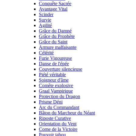
Conquête Sacrée
Avantage Vital
Scinder
Survie
Agilité
Grâce du Damné
Grâce du Prophète
Grâce du Saint
Armure malfaisante
Célérité
Furie Vigoureuse
Danse de l'épée
Couverture silencieuse
Piété véritable
Soigneur d'âme
Comète explosive
Graal Vampirique
Protection du Dragon
Prisme Déni
Arc du Commandant
Bâton du Marcheur du Néant
Riposte Curative
Orientation du Vent
Corne de la Victoire
Pouvoir tabou