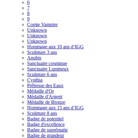
6
7
8
9
Comte Vampire
Unknown
Unknown
Unknown
Hommage aux 10 ans d’IGG
Sculpture 3 ans
Anubis
Sanctuaire cosmique
Sanctuaire Lumineux
Sculpture 6 ans
Cynthia
Prêtresse des Eaux
Médaille d'Or
Médaille d'Argent
Médaille de Bronze
Hommage aux 15 ans d’IGG
Sculpture 8 ans
Badge de potentiel
Badge d'excellence
Badge de suprématie
Badge de grandeur