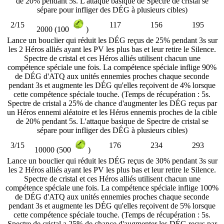
de 20% pendant 5s. L'attaque basique de Spectre de cristal se
sépare pour infliger des DÉG à plusieurs cibles)
2/15
117
156
195
2000 (100
)
Lance un bouclier qui réduit les DÉG reçus de 25% pendant 3s sur
les 2 Héros alliés ayant les PV les plus bas et leur retire le Silence.
Spectre de cristal et ces Héros alliés utilisent chacun une
compétence spéciale une fois. La compétence spéciale inflige 90%
de DÉG d'ATQ aux unités ennemies proches chaque seconde
pendant 3s et augmente les DÉG qu'elles reçoivent de 4% lorsque
cette compétence spéciale touche. (Temps de récupération : 5s.
Spectre de cristal a 25% de chance d'augmenter les DÉG reçus par
un Héros ennemi aléatoire et les Héros ennemis proches de la cible
de 20% pendant 5s. L'attaque basique de Spectre de cristal se
sépare pour infliger des DÉG à plusieurs cibles)
3/15
176
234
293
10000 (500
)
Lance un bouclier qui réduit les DÉG reçus de 30% pendant 3s sur
les 2 Héros alliés ayant les PV les plus bas et leur retire le Silence.
Spectre de cristal et ces Héros alliés utilisent chacun une
compétence spéciale une fois. La compétence spéciale inflige 100%
de DÉG d'ATQ aux unités ennemies proches chaque seconde
pendant 3s et augmente les DÉG qu'elles reçoivent de 5% lorsque
cette compétence spéciale touche. (Temps de récupération : 5s.
Spectre de cristal a 25% de chance d'augmenter les DÉG reçus par