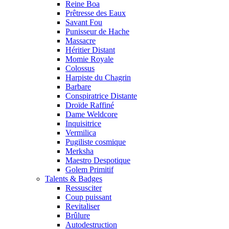
Reine Boa
Prêtresse des Eaux
Savant Fou
Punisseur de Hache
Massacre
Héritier Distant
Momie Royale
Colossus
Harpiste du Chagrin
Barbare
Conspiratrice Distante
Droïde Raffiné
Dame Weldcore
Inquisitrice
Vermilica
Pugiliste cosmique
Merksha
Maestro Despotique
Golem Primitif
Talents & Badges
Ressusciter
Coup puissant
Revitaliser
Brûlure
Autodestruction