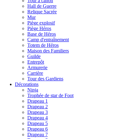
Tour à canon
Hall de Guerre
Relique Sacrée
Mur
Piège explosif
Piège Héros
Base de Héros
Camp d'entraînement
Totem de Héros
Maison des Familiers
Guilde
Entrepôt
Armurerie
Carrière
Tour des Gardiens
Décorations
Ninja
Trophée de star de Foot
Drapeau 1
Drapeau 2
Drapeau 3
Drapeau 4
Drapeau 5
Drapeau 6
Drapeau 7