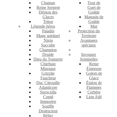
Chaman
Tour de
Reine Serpent
Guet de
Démon des
Guilde
Glaces
Magasin de
Triton
Guilde
Légende héros
Mur
Paladin
Protection du
Mage spirituel
Territoire
Ninja
Avantages
Succube
spéciaux
Champion
Druide
Invoquer
Dieu du Tonnerre
Sentinelles
Chieftain
Reine
Minotaur
Épineuse
Grizzlie
Golem de
Faucheur
Glace
Duc Citrouille
Étalon de
Atlanticore
Flammes
Snowzilla
Cerbère
Cupid
Lion Ailé
Immortep
Souffle
Destructeur
Bélier