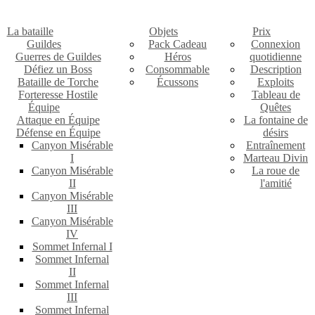
La bataille
Objets
Prix
Guildes
Pack Cadeau
Connexion
Guerres de Guildes
Héros
quotidienne
Défiez un Boss
Consommable
Description
Bataille de Torche
Écussons
Exploits
Forteresse Hostile
Tableau de
Équipe
Quêtes
Attaque en Équipe
La fontaine de
Défense en Équipe
désirs
Canyon Misérable
Entraînement
I
Marteau Divin
Canyon Misérable
La roue de
II
l'amitié
Canyon Misérable
III
Canyon Misérable
IV
Sommet Infernal I
Sommet Infernal
II
Sommet Infernal
III
Sommet Infernal