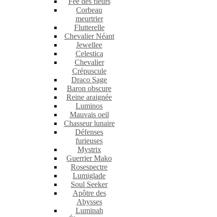
Fée des fleurs
Corbeau
meurtrier
Flutterelle
Chevalier Néant
Jewellee
Celestica
Chevalier
Crépuscule
Draco Sage
Baron obscure
Reine araignée
Luminos
Mauvais oeil
Chasseur lunaire
Défenses
furieuses
Mystrix
Guerrier Mako
Rosespectre
Lumiglade
Soul Seeker
Apôtre des
Abysses
Luminah