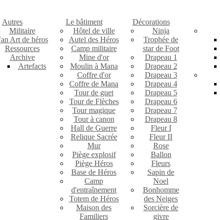
Autres
Le bâtiment
Décorations
Militaire
Hôtel de ville
Ninja
an Art de héros
Autel des Héros
Trophée de
Ressources
Camp militaire
star de Foot
Archive
Mine d'or
Drapeau 1
Artefacts
Moulin à Mana
Drapeau 2
Coffre d'or
Drapeau 3
Coffre de Mana
Drapeau 4
Tour de guet
Drapeau 5
Tour de Flèches
Drapeau 6
Tour magique
Drapeau 7
Tour à canon
Drapeau 8
Hall de Guerre
Fleur I
Relique Sacrée
Fleur II
Mur
Rose
Piège explosif
Ballon
Piège Héros
Fleurs
Base de Héros
Sapin de
Camp
Noel
d'entraînement
Bonhomme
Totem de Héros
des Neiges
Maison des
Sorcière de
Familiers
givre