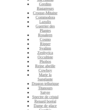
Gredins
Bagarreurs
Croque-Mitaine
Commodora
Lazulix
Guerrier des
Plantes
Rosaleen
Cosmo
Ripper
Svalinn
Zephyrica
Occultiste
Phobos
Reine abeille
Cowboy
Marie la
Sanglante
Dragon tellurique
Titanours
Satyre
Spectre de cristal
Renard boréal
Dame de glace