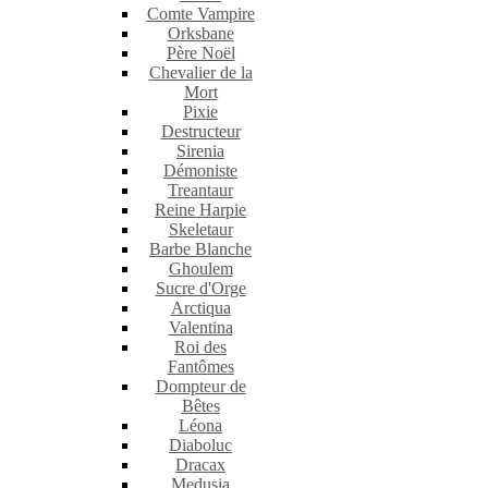
Comte Vampire
Orksbane
Père Noël
Chevalier de la
Mort
Pixie
Destructeur
Sirenia
Démoniste
Treantaur
Reine Harpie
Skeletaur
Barbe Blanche
Ghoulem
Sucre d'Orge
Arctiqua
Valentina
Roi des
Fantômes
Dompteur de
Bêtes
Léona
Diaboluc
Dracax
Medusia