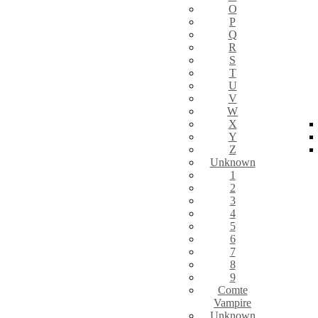
O
P
Q
R
S
T
U
V
W
X
Y
Z
Unknown
1
2
3
4
5
6
7
8
9
Comte
Vampire
Unknown