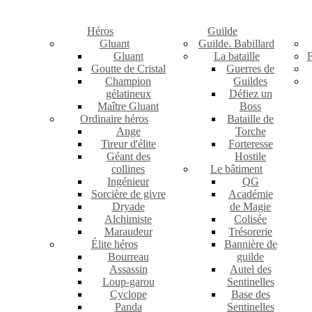
Héros
Guilde
Gluant
Guilde. Babillard
Gluant
La bataille
F
Goutte de Cristal
Guerres de
Champion
Guildes
gélatineux
Défiez un
Maître Gluant
Boss
Ordinaire héros
Bataille de
Ange
Torche
Tireur d'élite
Forteresse
Géant des
Hostile
collines
Le bâtiment
Ingénieur
QG
Sorcière de givre
Académie
Dryade
de Magie
Alchimiste
Colisée
Maraudeur
Trésorerie
Élite héros
Bannière de
Bourreau
guilde
Assassin
Autel des
Loup-garou
Sentinelles
Cyclope
Base des
Panda
Sentinelles