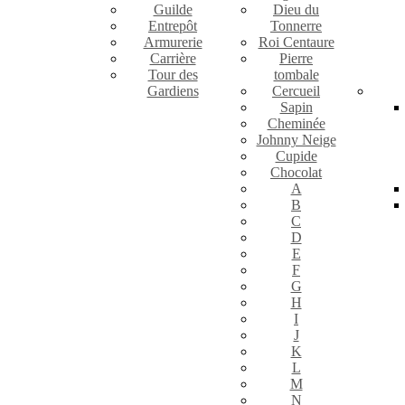
Guilde
Dieu du
Entrepôt
Tonnerre
Armurerie
Roi Centaure
Carrière
Pierre
Tour des
tombale
Gardiens
Cercueil
Sapin
Cheminée
Johnny Neige
Cupide
Chocolat
A
B
C
D
E
F
G
H
I
J
K
L
M
N