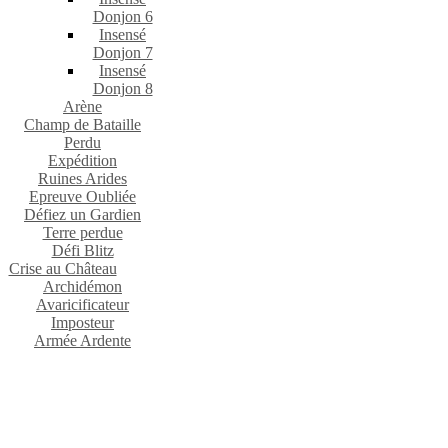
Donjon 6
Insensé
Donjon 7
Insensé
Donjon 8
Arène
Champ de Bataille
Perdu
Expédition
Ruines Arides
Epreuve Oubliée
Défiez un Gardien
Terre perdue
Défi Blitz
Crise au Château
Archidémon
Avaricificateur
Imposteur
Armée Ardente