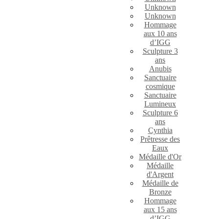
Unknown
Unknown
Hommage
aux 10 ans
d’IGG
Sculpture 3
ans
Anubis
Sanctuaire
cosmique
Sanctuaire
Lumineux
Sculpture 6
ans
Cynthia
Prêtresse des
Eaux
Médaille d'Or
Médaille
d'Argent
Médaille de
Bronze
Hommage
aux 15 ans
d’IGG