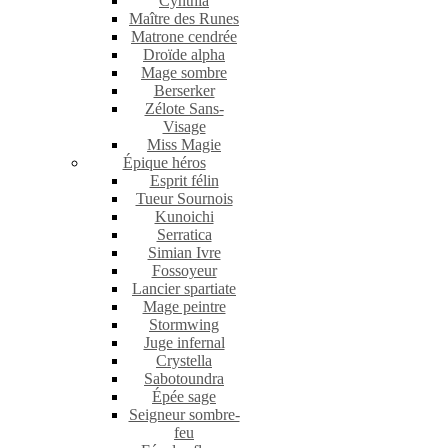
Cynthia
Maître des Runes
Matrone cendrée
Droïde alpha
Mage sombre
Berserker
Zélote Sans-
Visage
Miss Magie
Épique héros
Esprit félin
Tueur Sournois
Kunoichi
Serratica
Simian Ivre
Fossoyeur
Lancier spartiate
Mage peintre
Stormwing
Juge infernal
Crystella
Sabotoundra
Épée sage
Seigneur sombre-
feu