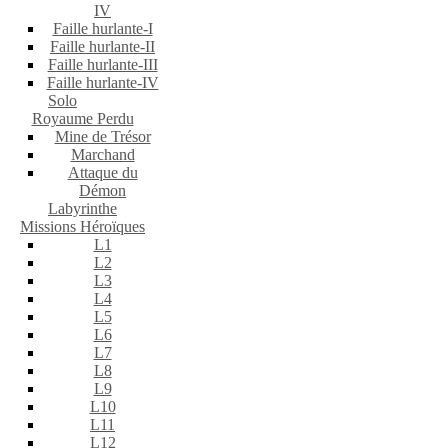
IV
Faille hurlante-I
Faille hurlante-II
Faille hurlante-III
Faille hurlante-IV
Solo
Royaume Perdu
Mine de Trésor
Marchand
Attaque du
Démon
Labyrinthe
Missions Héroïques
L1
L2
L3
L4
L5
L6
L7
L8
L9
L10
L11
L12