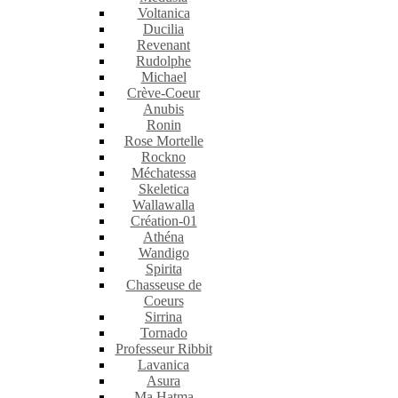
Voltanica
Ducilia
Revenant
Rudolphe
Michael
Crève-Coeur
Anubis
Ronin
Rose Mortelle
Rockno
Méchatessa
Skeletica
Wallawalla
Création-01
Athéna
Wandigo
Spirita
Chasseuse de
Coeurs
Sirrina
Tornado
Professeur Ribbit
Lavanica
Asura
Ma Hatma