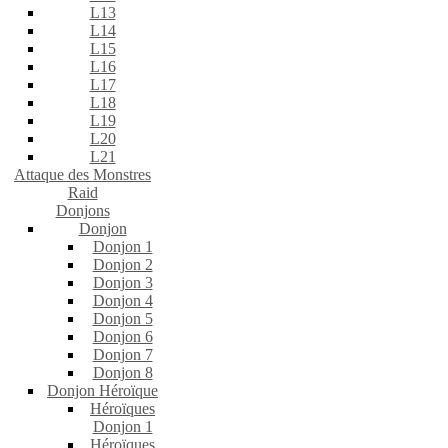
L13
L14
L15
L16
L17
L18
L19
L20
L21
Attaque des Monstres
Raid
Donjons
Donjon
Donjon 1
Donjon 2
Donjon 3
Donjon 4
Donjon 5
Donjon 6
Donjon 7
Donjon 8
Donjon Héroïque
Héroïques
Donjon 1
Héroïques