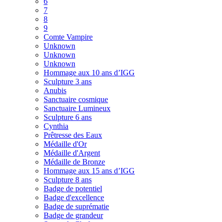
6
7
8
9
Comte Vampire
Unknown
Unknown
Unknown
Hommage aux 10 ans d’IGG
Sculpture 3 ans
Anubis
Sanctuaire cosmique
Sanctuaire Lumineux
Sculpture 6 ans
Cynthia
Prêtresse des Eaux
Médaille d'Or
Médaille d'Argent
Médaille de Bronze
Hommage aux 15 ans d’IGG
Sculpture 8 ans
Badge de potentiel
Badge d'excellence
Badge de suprématie
Badge de grandeur