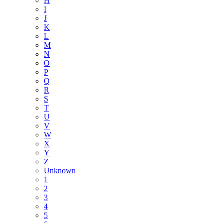
H
I
J
K
L
M
N
O
P
Q
R
S
T
U
V
W
X
Y
Z
Unknown
1
2
3
4
5