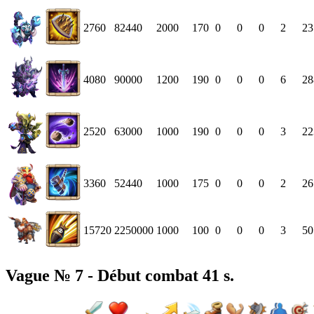
2760
82440
2000
170
0
0
0
2
23
4080
90000
1200
190
0
0
0
6
28
2520
63000
1000
190
0
0
0
3
22
3360
52440
1000
175
0
0
0
2
26
15720
2250000
1000
100
0
0
0
3
50
Vague № 7 - Début combat 41 s.