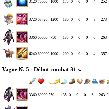
3120
75000
1000
175
0
0
0
4
252
3720
63720
1200
180
0
0
0
8
273
3360
60000
750
135
0
0
0
6
263
6240
600000
1000
200
0
0
0
4
357
Vague № 5 - Début combat 31 s.
3360
60000
750
135
0
0
0
6
263
0