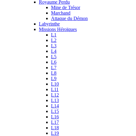
Royaume Perdu
Mine de Trésor
Marchand
Attaque du Démon
Labyrinthe
Missions Héroïques
L1
L2
L3
L4
L5
L6
L7
L8
L9
L10
L11
L12
L13
L14
L15
L16
L17
L18
L19