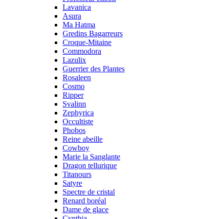
Lavanica
Asura
Ma Hatma
Gredins Bagarreurs
Croque-Mitaine
Commodora
Lazulix
Guerrier des Plantes
Rosaleen
Cosmo
Ripper
Svalinn
Zephyrica
Occultiste
Phobos
Reine abeille
Cowboy
Marie la Sanglante
Dragon tellurique
Titanours
Satyre
Spectre de cristal
Renard boréal
Dame de glace
Cynthia