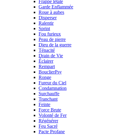
Frappe létale
Garde Enflammée
Roue à aubes
Disperser
Ralentir
Sprint
Fou furieux
Peau de pierre
Dieu de la guerre
Ténacité
Drain de Vie
Éclairer
Rempart
BouclierPsy
Ronge
Fureur du Ciel
Condamnation
Surchauffe
Tranchant
Feinte
Force Brute
Volonté de Fer
Régénérer
Feu Sacré
Pacte Profane