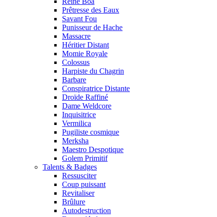
Reine Boa
Prêtresse des Eaux
Savant Fou
Punisseur de Hache
Massacre
Héritier Distant
Momie Royale
Colossus
Harpiste du Chagrin
Barbare
Conspiratrice Distante
Droïde Raffiné
Dame Weldcore
Inquisitrice
Vermilica
Pugiliste cosmique
Merksha
Maestro Despotique
Golem Primitif
Talents & Badges
Ressusciter
Coup puissant
Revitaliser
Brûlure
Autodestruction