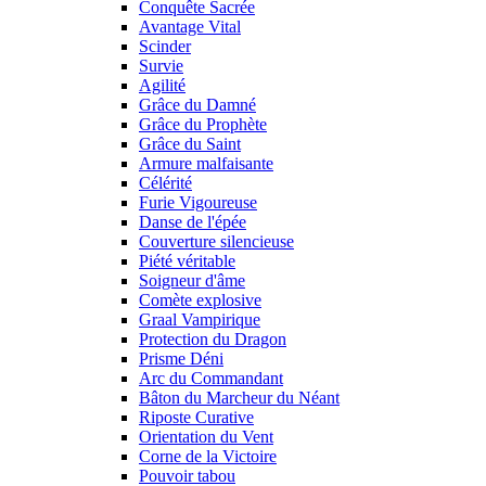
Conquête Sacrée
Avantage Vital
Scinder
Survie
Agilité
Grâce du Damné
Grâce du Prophète
Grâce du Saint
Armure malfaisante
Célérité
Furie Vigoureuse
Danse de l'épée
Couverture silencieuse
Piété véritable
Soigneur d'âme
Comète explosive
Graal Vampirique
Protection du Dragon
Prisme Déni
Arc du Commandant
Bâton du Marcheur du Néant
Riposte Curative
Orientation du Vent
Corne de la Victoire
Pouvoir tabou