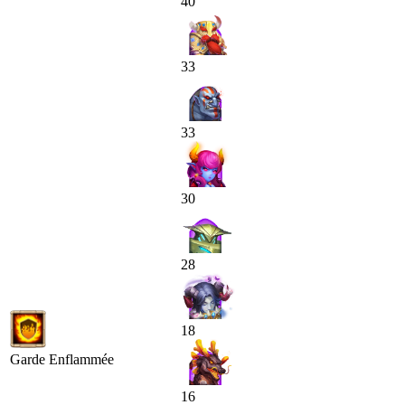
40
33
33
30
28
18
Garde Enflammée
16