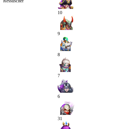
Ressusciter
10
9
8
7
6
31