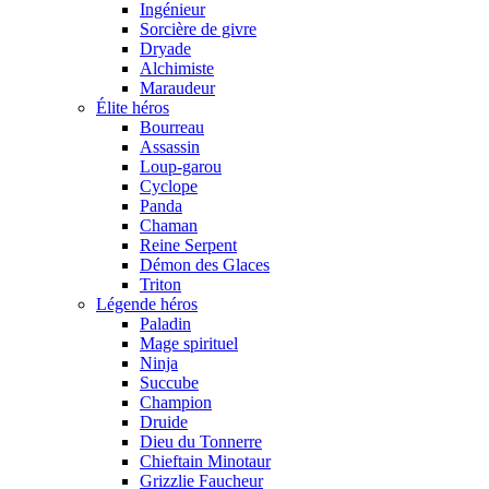
Ingénieur
Sorcière de givre
Dryade
Alchimiste
Maraudeur
Élite héros
Bourreau
Assassin
Loup-garou
Cyclope
Panda
Chaman
Reine Serpent
Démon des Glaces
Triton
Légende héros
Paladin
Mage spirituel
Ninja
Succube
Champion
Druide
Dieu du Tonnerre
Chieftain Minotaur
Grizzlie Faucheur