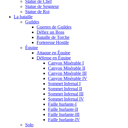
Statue de Chef
Statue de Seigneur
Statue de Roi
La bataille
Guildes
Guerres de Guildes
Défiez un Boss
Bataille de Torche
Forteresse Hostile
Équipe
Attaque en Équipe
Défense en Équipe
Canyon Misérable I
Canyon Misérable II
Canyon Misérable III
Canyon Misérable IV
Sommet Infernal I
Sommet Infernal II
Sommet Infernal III
Sommet Infernal IV
Faille hurlante-I
Faille hurlante-II
Faille hurlante-III
Faille hurlante-IV
Solo