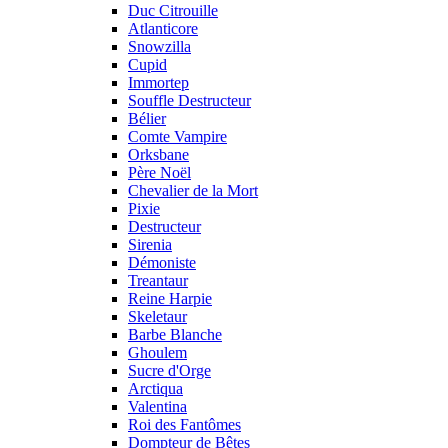
Duc Citrouille
Atlanticore
Snowzilla
Cupid
Immortep
Souffle Destructeur
Bélier
Comte Vampire
Orksbane
Père Noël
Chevalier de la Mort
Pixie
Destructeur
Sirenia
Démoniste
Treantaur
Reine Harpie
Skeletaur
Barbe Blanche
Ghoulem
Sucre d'Orge
Arctiqua
Valentina
Roi des Fantômes
Dompteur de Bêtes