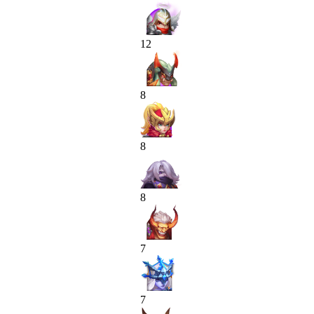
12
8
8
8
7
7