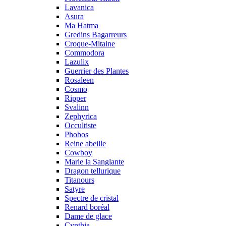
Lavanica
Asura
Ma Hatma
Gredins Bagarreurs
Croque-Mitaine
Commodora
Lazulix
Guerrier des Plantes
Rosaleen
Cosmo
Ripper
Svalinn
Zephyrica
Occultiste
Phobos
Reine abeille
Cowboy
Marie la Sanglante
Dragon tellurique
Titanours
Satyre
Spectre de cristal
Renard boréal
Dame de glace
Cynthia