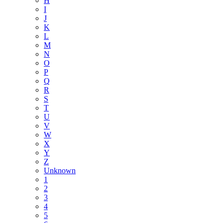
H
I
J
K
L
M
N
O
P
Q
R
S
T
U
V
W
X
Y
Z
Unknown
1
2
3
4
5