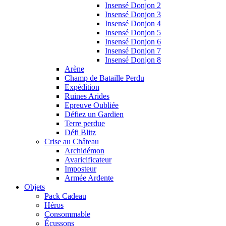
Insensé Donjon 2
Insensé Donjon 3
Insensé Donjon 4
Insensé Donjon 5
Insensé Donjon 6
Insensé Donjon 7
Insensé Donjon 8
Arène
Champ de Bataille Perdu
Expédition
Ruines Arides
Epreuve Oubliée
Défiez un Gardien
Terre perdue
Défi Blitz
Crise au Château
Archidémon
Avaricificateur
Imposteur
Armée Ardente
Objets
Pack Cadeau
Héros
Consommable
Écussons