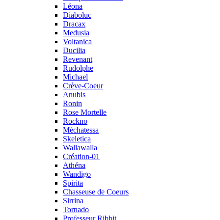
Léona
Diaboluc
Dracax
Medusia
Voltanica
Ducilia
Revenant
Rudolphe
Michael
Crève-Coeur
Anubis
Ronin
Rose Mortelle
Rockno
Méchatessa
Skeletica
Wallawalla
Création-01
Athéna
Wandigo
Spirita
Chasseuse de Coeurs
Sirrina
Tornado
Professeur Ribbit