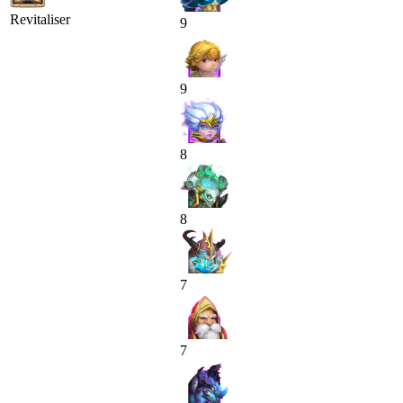
Revitaliser
9
9
8
8
7
7