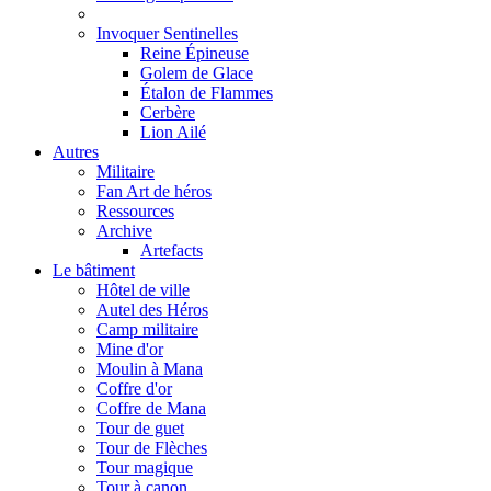
Invoquer Sentinelles
Reine Épineuse
Golem de Glace
Étalon de Flammes
Cerbère
Lion Ailé
Autres
Militaire
Fan Art de héros
Ressources
Archive
Artefacts
Le bâtiment
Hôtel de ville
Autel des Héros
Camp militaire
Mine d'or
Moulin à Mana
Coffre d'or
Coffre de Mana
Tour de guet
Tour de Flèches
Tour magique
Tour à canon