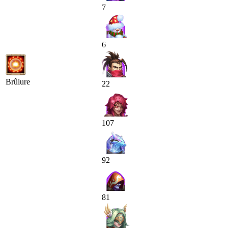
7
6
Brûlure
22
107
92
81