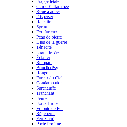
Frappe létale
Garde Enflammée
Roue à aubes
Disperser
Ralentir
Sprint
Fou furieux
Peau de pierre
Dieu de la guerre
Ténacité
Drain de Vie
Éclairer
Rempart
BouclierPsy
Ronge
Fureur du Ciel
Condamnation
Surchauffe
Tranchant
Feinte
Force Brute
Volonté de Fer
Régénérer
Feu Sacré
Pacte Profane