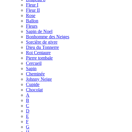
Fleur I
Fleur II
Rose
Ballon
Fleurs
Sapin de Noel
Bonhomme des Neiges
Sorcière de givre
Dieu du Tonnerre
Roi Centaure
Pierre tombale
Cercueil
Sapin
Cheminée
Johnny Neige
Cupide
Chocolat
A
B
C
D
E
F
G