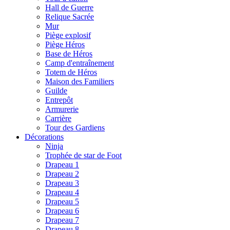
Hall de Guerre
Relique Sacrée
Mur
Piège explosif
Piège Héros
Base de Héros
Camp d'entraînement
Totem de Héros
Maison des Familiers
Guilde
Entrepôt
Armurerie
Carrière
Tour des Gardiens
Décorations
Ninja
Trophée de star de Foot
Drapeau 1
Drapeau 2
Drapeau 3
Drapeau 4
Drapeau 5
Drapeau 6
Drapeau 7
Drapeau 8