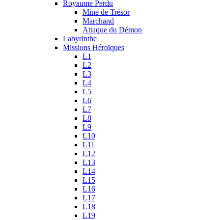
Royaume Perdu
Mine de Trésor
Marchand
Attaque du Démon
Labyrinthe
Missions Héroïques
L1
L2
L3
L4
L5
L6
L7
L8
L9
L10
L11
L12
L13
L14
L15
L16
L17
L18
L19