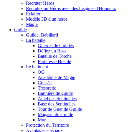
Recruter Héros
Recrutez un Héros avec des Insignes d'Honneur.
Éclairer
Modèle 3D d'un héros
Magie
Guilde
Guilde. Babillard
La bataille
Guerres de Guildes
Défiez un Boss
Bataille de Torche
Forteresse Hostile
Le bâtiment
QG
Académie de Magie
Colisée
Trésorerie
Bannière de guilde
Autel des Sentinelles
Base des Sentinelles
Tour de Guet de Guilde
Magasin de Guilde
Mur
Protection du Territoire
Avantages spéciaux