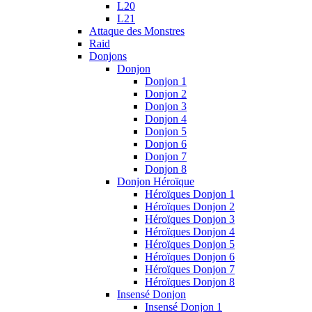
L20
L21
Attaque des Monstres
Raid
Donjons
Donjon
Donjon 1
Donjon 2
Donjon 3
Donjon 4
Donjon 5
Donjon 6
Donjon 7
Donjon 8
Donjon Héroïque
Héroïques Donjon 1
Héroïques Donjon 2
Héroïques Donjon 3
Héroïques Donjon 4
Héroïques Donjon 5
Héroïques Donjon 6
Héroïques Donjon 7
Héroïques Donjon 8
Insensé Donjon
Insensé Donjon 1