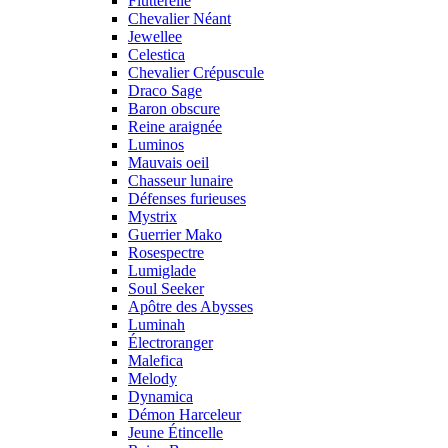
Flutterelle
Chevalier Néant
Jewellee
Celestica
Chevalier Crépuscule
Draco Sage
Baron obscure
Reine araignée
Luminos
Mauvais oeil
Chasseur lunaire
Défenses furieuses
Mystrix
Guerrier Mako
Rosespectre
Lumiglade
Soul Seeker
Apôtre des Abysses
Luminah
Électroranger
Malefica
Melody
Dynamica
Démon Harceleur
Jeune Étincelle