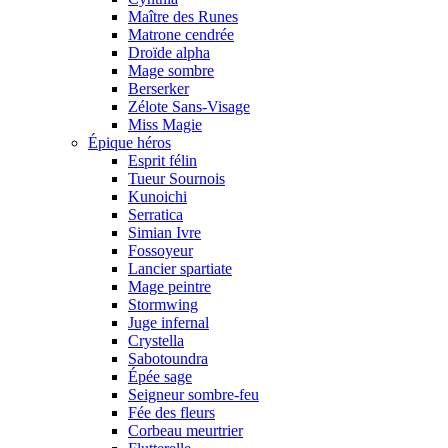
Maître des Runes
Matrone cendrée
Droïde alpha
Mage sombre
Berserker
Zélote Sans-Visage
Miss Magie
Épique héros
Esprit félin
Tueur Sournois
Kunoichi
Serratica
Simian Ivre
Fossoyeur
Lancier spartiate
Mage peintre
Stormwing
Juge infernal
Crystella
Sabotoundra
Épée sage
Seigneur sombre-feu
Fée des fleurs
Corbeau meurtrier