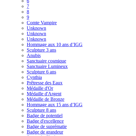
6
7
8
9
Comte Vampire
Unknown
Unknown
Unknown
Hommage aux 10 ans d’IGG
Sculpture 3 ans
Anubis
Sanctuaire cosmique
Sanctuaire Lumineux
Sculpture 6 ans
Cynthia
Prêtresse des Eaux
Médaille d'Or
Médaille d'Argent
Médaille de Bronze
Hommage aux 15 ans d’IGG
Sculpture 8 ans
Badge de potentiel
Badge d'excellence
Badge de suprématie
Badge de grandeur