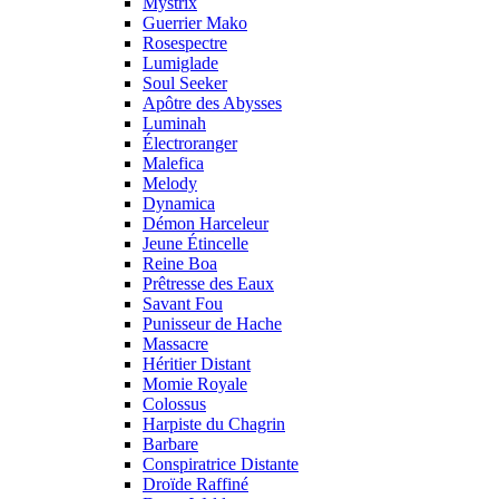
Mystrix
Guerrier Mako
Rosespectre
Lumiglade
Soul Seeker
Apôtre des Abysses
Luminah
Électroranger
Malefica
Melody
Dynamica
Démon Harceleur
Jeune Étincelle
Reine Boa
Prêtresse des Eaux
Savant Fou
Punisseur de Hache
Massacre
Héritier Distant
Momie Royale
Colossus
Harpiste du Chagrin
Barbare
Conspiratrice Distante
Droïde Raffiné