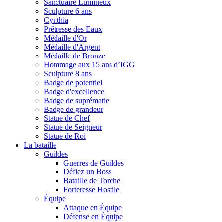
Sanctuaire Lumineux
Sculpture 6 ans
Cynthia
Prêtresse des Eaux
Médaille d'Or
Médaille d'Argent
Médaille de Bronze
Hommage aux 15 ans d’IGG
Sculpture 8 ans
Badge de potentiel
Badge d'excellence
Badge de suprématie
Badge de grandeur
Statue de Chef
Statue de Seigneur
Statue de Roi
La bataille
Guildes
Guerres de Guildes
Défiez un Boss
Bataille de Torche
Forteresse Hostile
Équipe
Attaque en Équipe
Défense en Équipe