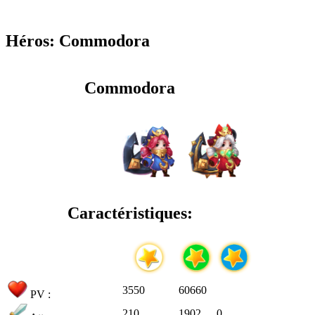
Héros: Commodora
Commodora
Caractéristiques:
3550
60660
PV :
210
1902
0