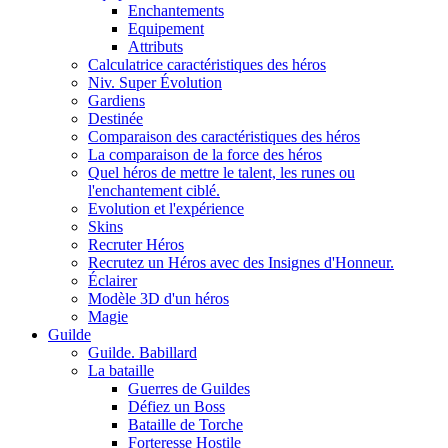
Enchantements
Equipement
Attributs
Calculatrice caractéristiques des héros
Niv. Super Évolution
Gardiens
Destinée
Comparaison des caractéristiques des héros
La comparaison de la force des héros
Quel héros de mettre le talent, les runes ou
l'enchantement ciblé.
Evolution et l'expérience
Skins
Recruter Héros
Recrutez un Héros avec des Insignes d'Honneur.
Éclairer
Modèle 3D d'un héros
Magie
Guilde
Guilde. Babillard
La bataille
Guerres de Guildes
Défiez un Boss
Bataille de Torche
Forteresse Hostile