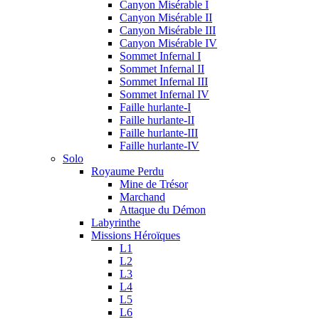
Canyon Misérable I
Canyon Misérable II
Canyon Misérable III
Canyon Misérable IV
Sommet Infernal I
Sommet Infernal II
Sommet Infernal III
Sommet Infernal IV
Faille hurlante-I
Faille hurlante-II
Faille hurlante-III
Faille hurlante-IV
Solo
Royaume Perdu
Mine de Trésor
Marchand
Attaque du Démon
Labyrinthe
Missions Héroïques
L1
L2
L3
L4
L5
L6