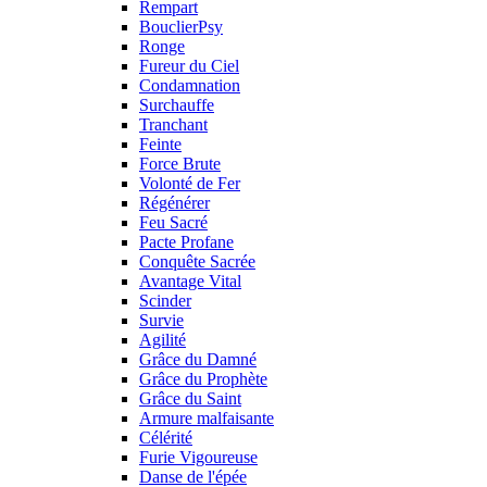
Rempart
BouclierPsy
Ronge
Fureur du Ciel
Condamnation
Surchauffe
Tranchant
Feinte
Force Brute
Volonté de Fer
Régénérer
Feu Sacré
Pacte Profane
Conquête Sacrée
Avantage Vital
Scinder
Survie
Agilité
Grâce du Damné
Grâce du Prophète
Grâce du Saint
Armure malfaisante
Célérité
Furie Vigoureuse
Danse de l'épée