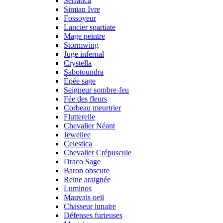
Serratica
Simian Ivre
Fossoyeur
Lancier spartiate
Mage peintre
Stormwing
Juge infernal
Crystella
Sabotoundra
Épée sage
Seigneur sombre-feu
Fée des fleurs
Corbeau meurtrier
Flutterelle
Chevalier Néant
Jewellee
Celestica
Chevalier Crépuscule
Draco Sage
Baron obscure
Reine araignée
Luminos
Mauvais oeil
Chasseur lunaire
Défenses furieuses