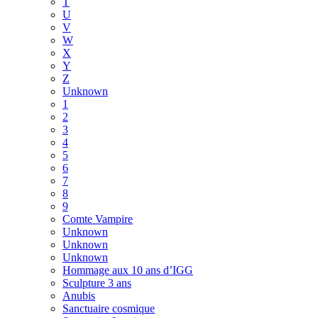
T
U
V
W
X
Y
Z
Unknown
1
2
3
4
5
6
7
8
9
Comte Vampire
Unknown
Unknown
Unknown
Hommage aux 10 ans d’IGG
Sculpture 3 ans
Anubis
Sanctuaire cosmique