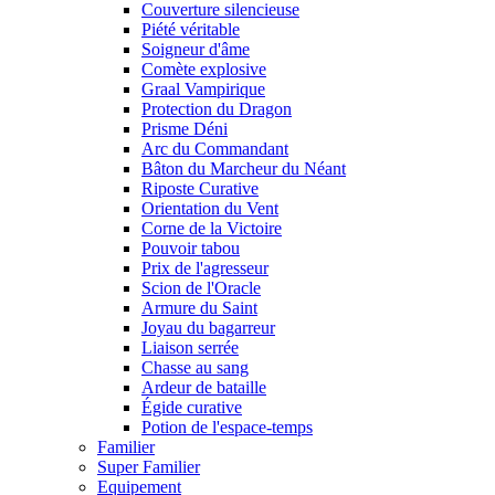
Couverture silencieuse
Piété véritable
Soigneur d'âme
Comète explosive
Graal Vampirique
Protection du Dragon
Prisme Déni
Arc du Commandant
Bâton du Marcheur du Néant
Riposte Curative
Orientation du Vent
Corne de la Victoire
Pouvoir tabou
Prix de l'agresseur
Scion de l'Oracle
Armure du Saint
Joyau du bagarreur
Liaison serrée
Chasse au sang
Ardeur de bataille
Égide curative
Potion de l'espace-temps
Familier
Super Familier
Equipement