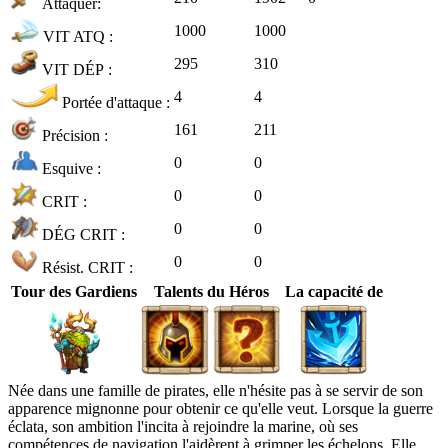
Attaquer:
1000
1000
VIT ATQ :
295
310
VIT DÉP :
4
4
Portée d'attaque :
161
211
Précision :
0
0
Esquive :
0
0
CRIT :
0
0
DÉG CRIT :
0
0
Résist. CRIT :
Tour des Gardiens
Talents du Héros
La capacité de
Née dans une famille de pirates, elle n'hésite pas à se servir de son
apparence mignonne pour obtenir ce qu'elle veut. Lorsque la guerre
éclata, son ambition l'incita à rejoindre la marine, où ses
compétences de navigation l'aidèrent à grimper les échelons. Elle