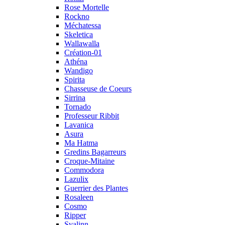
Rose Mortelle
Rockno
Méchatessa
Skeletica
Wallawalla
Création-01
Athéna
Wandigo
Spirita
Chasseuse de Coeurs
Sirrina
Tornado
Professeur Ribbit
Lavanica
Asura
Ma Hatma
Gredins Bagarreurs
Croque-Mitaine
Commodora
Lazulix
Guerrier des Plantes
Rosaleen
Cosmo
Ripper
Svalinn