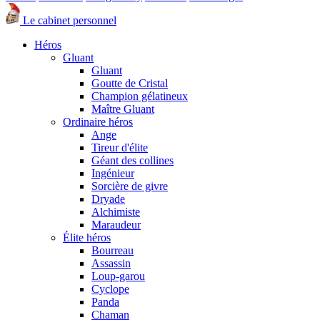
Le cabinet personnel
Héros
Gluant
Gluant
Goutte de Cristal
Champion gélatineux
Maître Gluant
Ordinaire héros
Ange
Tireur d'élite
Géant des collines
Ingénieur
Sorcière de givre
Dryade
Alchimiste
Maraudeur
Élite héros
Bourreau
Assassin
Loup-garou
Cyclope
Panda
Chaman