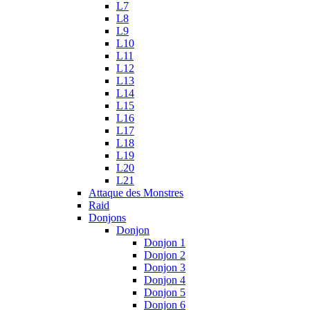
L7
L8
L9
L10
L11
L12
L13
L14
L15
L16
L17
L18
L19
L20
L21
Attaque des Monstres
Raid
Donjons
Donjon
Donjon 1
Donjon 2
Donjon 3
Donjon 4
Donjon 5
Donjon 6