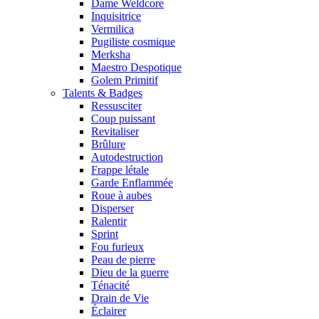
Dame Weldcore
Inquisitrice
Vermilica
Pugiliste cosmique
Merksha
Maestro Despotique
Golem Primitif
Talents & Badges
Ressusciter
Coup puissant
Revitaliser
Brûlure
Autodestruction
Frappe létale
Garde Enflammée
Roue à aubes
Disperser
Ralentir
Sprint
Fou furieux
Peau de pierre
Dieu de la guerre
Ténacité
Drain de Vie
Éclairer