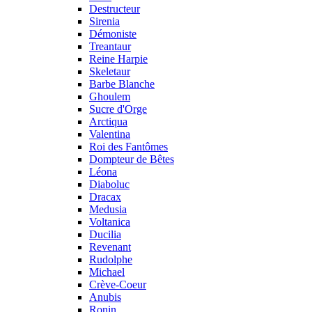
Destructeur
Sirenia
Démoniste
Treantaur
Reine Harpie
Skeletaur
Barbe Blanche
Ghoulem
Sucre d'Orge
Arctiqua
Valentina
Roi des Fantômes
Dompteur de Bêtes
Léona
Diaboluc
Dracax
Medusia
Voltanica
Ducilia
Revenant
Rudolphe
Michael
Crève-Coeur
Anubis
Ronin