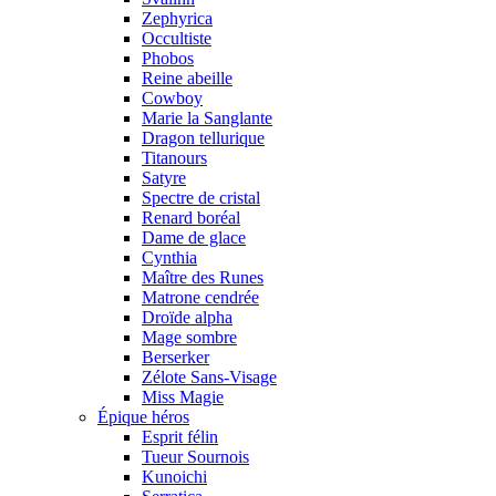
Zephyrica
Occultiste
Phobos
Reine abeille
Cowboy
Marie la Sanglante
Dragon tellurique
Titanours
Satyre
Spectre de cristal
Renard boréal
Dame de glace
Cynthia
Maître des Runes
Matrone cendrée
Droïde alpha
Mage sombre
Berserker
Zélote Sans-Visage
Miss Magie
Épique héros
Esprit félin
Tueur Sournois
Kunoichi