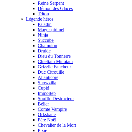
Reine Serpent
Démon des Glaces
Triton
Légende héros
Paladin
Mage spirituel
Ninja
Succube
Champion
Druide
Dieu du Tonnerre
Chieftain Minotaur
Grizzlie Faucheur
Duc Citrouille
Atlanticore
Snowzilla
Cupid
Immortep
Souffle Destructeur
Bélier
Comte Vampire
Orksbane
Père Noël
Chevalier de la Mort
Pixie