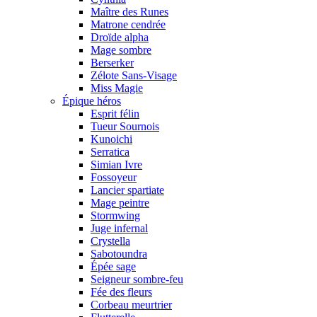
Maître des Runes
Matrone cendrée
Droïde alpha
Mage sombre
Berserker
Zélote Sans-Visage
Miss Magie
Épique héros
Esprit félin
Tueur Sournois
Kunoichi
Serratica
Simian Ivre
Fossoyeur
Lancier spartiate
Mage peintre
Stormwing
Juge infernal
Crystella
Sabotoundra
Épée sage
Seigneur sombre-feu
Fée des fleurs
Corbeau meurtrier