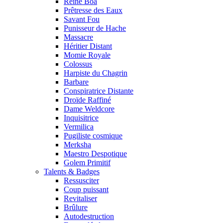
Reine Boa
Prêtresse des Eaux
Savant Fou
Punisseur de Hache
Massacre
Héritier Distant
Momie Royale
Colossus
Harpiste du Chagrin
Barbare
Conspiratrice Distante
Droïde Raffiné
Dame Weldcore
Inquisitrice
Vermilica
Pugiliste cosmique
Merksha
Maestro Despotique
Golem Primitif
Talents & Badges
Ressusciter
Coup puissant
Revitaliser
Brûlure
Autodestruction