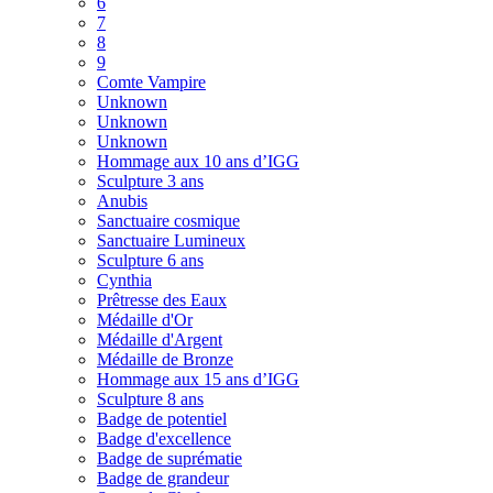
6
7
8
9
Comte Vampire
Unknown
Unknown
Unknown
Hommage aux 10 ans d’IGG
Sculpture 3 ans
Anubis
Sanctuaire cosmique
Sanctuaire Lumineux
Sculpture 6 ans
Cynthia
Prêtresse des Eaux
Médaille d'Or
Médaille d'Argent
Médaille de Bronze
Hommage aux 15 ans d’IGG
Sculpture 8 ans
Badge de potentiel
Badge d'excellence
Badge de suprématie
Badge de grandeur