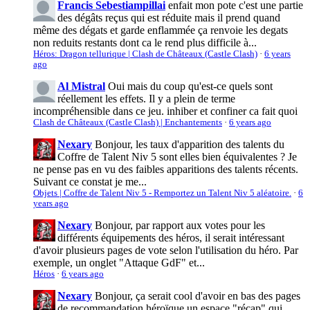
Francis Sebestiampillai
enfait mon pote c'est une partie
des dégâts reçus qui est réduite mais il prend quand
même des dégats et garde enflammée ça renvoie les degats
non reduits restants dont ca le rend plus difficile à...
Héros: Dragon tellurique | Clash de Châteaux (Castle Clash)
·
6 years
ago
Al Mistral
Oui mais du coup qu'est-ce quels sont
réellement les effets. Il y a plein de terme
incompréhensible dans ce jeu. inhiber et confiner ca fait quoi
Clash de Châteaux (Castle Clash) | Enchantements
·
6 years ago
Nexary
Bonjour, les taux d'apparition des talents du
Coffre de Talent Niv 5 sont elles bien équivalentes ? Je
ne pense pas en vu des faibles apparitions des talents récents.
Suivant ce constat je me...
Objets | Coffre de Talent Niv 5 - Remportez un Talent Niv 5 aléatoire.
·
6
years ago
Nexary
Bonjour, par rapport aux votes pour les
différents équipements des héros, il serait intéressant
d'avoir plusieurs pages de vote selon l'utilisation du héro. Par
exemple, un onglet "Attaque GdF" et...
Héros
·
6 years ago
Nexary
Bonjour, ça serait cool d'avoir en bas des pages
de recommandation héroïque un espace "récap" qui,