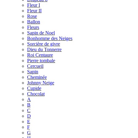
Fleur I
Fleur II
Rose
Ballon
Fleurs
Sapin de Noel
Bonhomme des Neiges
Sorcière de givre
Dieu du Tonnerre
Roi Centaure
Pierre tombale
Cercueil
Sapin
Cheminée
Johnny Neige
Cupide
Chocolat
A
B
C
D
E
F
G