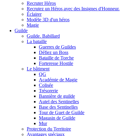
Recruter Héros
Recrutez un Héros avec des Insignes d'Honneur.
Éclairer
Modèle 3D d'un héros
Magie
Guilde
Guilde. Babillard
La bataille
Guerres de Guildes
Défiez un Boss
Bataille de Torche
Forteresse Hostile
Le bâtiment
QG
Académie de Magie
Colisée
Trésorerie
Bannière de guilde
Autel des Sentinelles
Base des Sentinelles
Tour de Guet de Guilde
Magasin de Guilde
Mur
Protection du Territoire
Avantages spéciaux