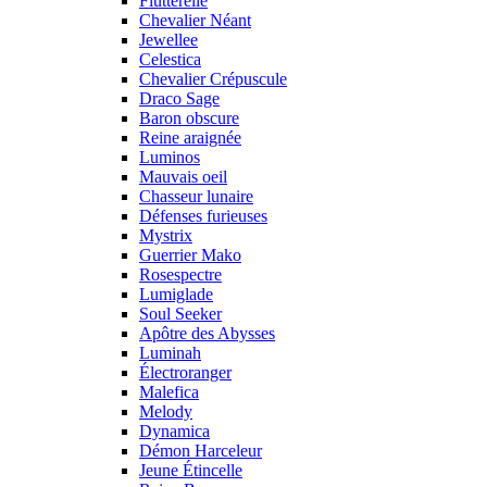
Flutterelle
Chevalier Néant
Jewellee
Celestica
Chevalier Crépuscule
Draco Sage
Baron obscure
Reine araignée
Luminos
Mauvais oeil
Chasseur lunaire
Défenses furieuses
Mystrix
Guerrier Mako
Rosespectre
Lumiglade
Soul Seeker
Apôtre des Abysses
Luminah
Électroranger
Malefica
Melody
Dynamica
Démon Harceleur
Jeune Étincelle