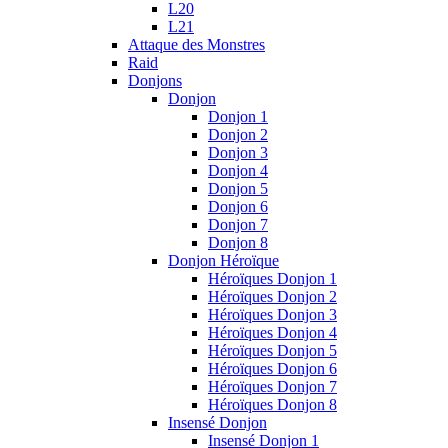
L20
L21
Attaque des Monstres
Raid
Donjons
Donjon
Donjon 1
Donjon 2
Donjon 3
Donjon 4
Donjon 5
Donjon 6
Donjon 7
Donjon 8
Donjon Héroïque
Héroïques Donjon 1
Héroïques Donjon 2
Héroïques Donjon 3
Héroïques Donjon 4
Héroïques Donjon 5
Héroïques Donjon 6
Héroïques Donjon 7
Héroïques Donjon 8
Insensé Donjon
Insensé Donjon 1