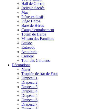
Hall de Guerre
Relique Sacrée
Mur
Piège explosif
Piège Héros
Base de Héros
Camp d'entraînement
Totem de Héros
Maison des Familiers
Guilde
Entrepôt
Armurerie
Carrière
Tour des Gardiens
Décorations
Ninja
Trophée de star de Foot
Drapeau 1
Drapeau 2
Drapeau 3
Drapeau 4
Drapeau 5
Drapeau 6
Drapeau 7
Drapeau 8