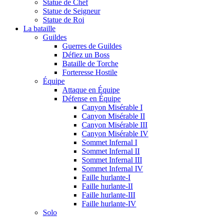
Statue de Chef
Statue de Seigneur
Statue de Roi
La bataille
Guildes
Guerres de Guildes
Défiez un Boss
Bataille de Torche
Forteresse Hostile
Équipe
Attaque en Équipe
Défense en Équipe
Canyon Misérable I
Canyon Misérable II
Canyon Misérable III
Canyon Misérable IV
Sommet Infernal I
Sommet Infernal II
Sommet Infernal III
Sommet Infernal IV
Faille hurlante-I
Faille hurlante-II
Faille hurlante-III
Faille hurlante-IV
Solo