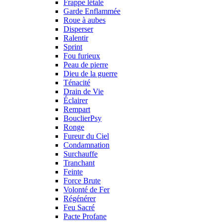
Frappe létale
Garde Enflammée
Roue à aubes
Disperser
Ralentir
Sprint
Fou furieux
Peau de pierre
Dieu de la guerre
Ténacité
Drain de Vie
Éclairer
Rempart
BouclierPsy
Ronge
Fureur du Ciel
Condamnation
Surchauffe
Tranchant
Feinte
Force Brute
Volonté de Fer
Régénérer
Feu Sacré
Pacte Profane