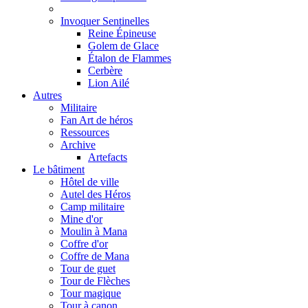
Invoquer Sentinelles
Reine Épineuse
Golem de Glace
Étalon de Flammes
Cerbère
Lion Ailé
Autres
Militaire
Fan Art de héros
Ressources
Archive
Artefacts
Le bâtiment
Hôtel de ville
Autel des Héros
Camp militaire
Mine d'or
Moulin à Mana
Coffre d'or
Coffre de Mana
Tour de guet
Tour de Flèches
Tour magique
Tour à canon