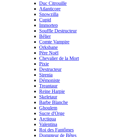
Duc Citrouille
Atlanticore
Snowzilla
Cupid
Immortep
Souffle Destructeur
Bélier
Comte Vampire
Orksbane
Père Noël
Chevalier de la Mort
Pixie
Destructeur
Sirenia
Démoniste
Treantaur
Reine Harpie
Skeletaur
Barbe Blanche
Ghoulem
Sucre d'Orge
Arctiqua
Valentina
Roi des Fantômes
Dompteur de Bêtes