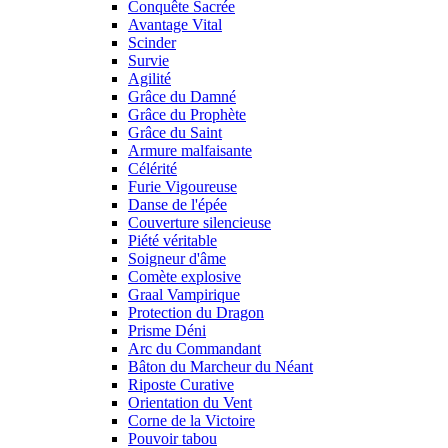
Conquête Sacrée
Avantage Vital
Scinder
Survie
Agilité
Grâce du Damné
Grâce du Prophète
Grâce du Saint
Armure malfaisante
Célérité
Furie Vigoureuse
Danse de l'épée
Couverture silencieuse
Piété véritable
Soigneur d'âme
Comète explosive
Graal Vampirique
Protection du Dragon
Prisme Déni
Arc du Commandant
Bâton du Marcheur du Néant
Riposte Curative
Orientation du Vent
Corne de la Victoire
Pouvoir tabou