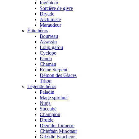
Ingénieur
Sorcière de givre
Dryade
Alchimiste
Maraudeur
Élite héros
Bourreau
Assassin
Loup-garou
Cyclope
Panda
Chaman
Reine Serpent
Démon des Glaces
Triton
Légende héros
Paladin
Mage spirituel
Ninja
Succube
Champion
Druide
Dieu du Tonnerre
Chieftain Minotaur
Grizzlie Faucheur