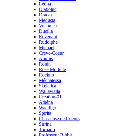
Léona
Diaboluc
Dracax
Medusia
Voltanica
Ducilia
Revenant
Rudolphe
Michael
Crève-Coeur
Anubis
Ronin
Rose Mortelle
Rockno
Méchatessa
Skeletica
Wallawalla
Création-01
Athéna
Wandigo
Spirita
Chasseuse de Coeurs
Sirrina
Tornado
Professeur Ribbit