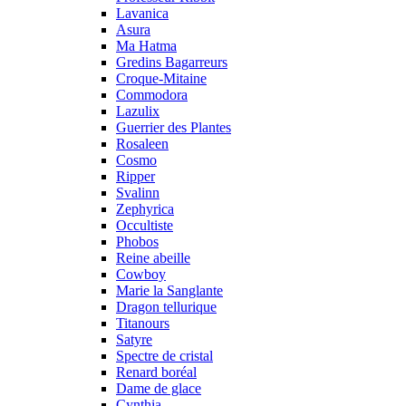
Lavanica
Asura
Ma Hatma
Gredins Bagarreurs
Croque-Mitaine
Commodora
Lazulix
Guerrier des Plantes
Rosaleen
Cosmo
Ripper
Svalinn
Zephyrica
Occultiste
Phobos
Reine abeille
Cowboy
Marie la Sanglante
Dragon tellurique
Titanours
Satyre
Spectre de cristal
Renard boréal
Dame de glace
Cynthia