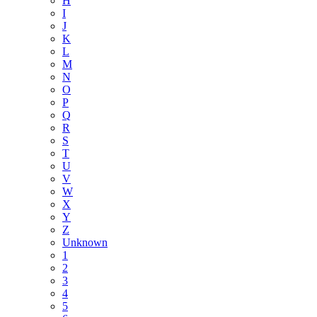
H
I
J
K
L
M
N
O
P
Q
R
S
T
U
V
W
X
Y
Z
Unknown
1
2
3
4
5