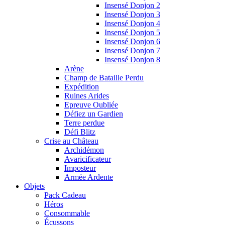
Insensé Donjon 2
Insensé Donjon 3
Insensé Donjon 4
Insensé Donjon 5
Insensé Donjon 6
Insensé Donjon 7
Insensé Donjon 8
Arène
Champ de Bataille Perdu
Expédition
Ruines Arides
Epreuve Oubliée
Défiez un Gardien
Terre perdue
Défi Blitz
Crise au Château
Archidémon
Avaricificateur
Imposteur
Armée Ardente
Objets
Pack Cadeau
Héros
Consommable
Écussons