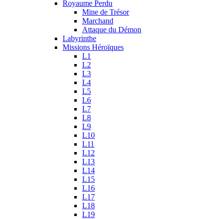
Royaume Perdu
Mine de Trésor
Marchand
Attaque du Démon
Labyrinthe
Missions Héroïques
L1
L2
L3
L4
L5
L6
L7
L8
L9
L10
L11
L12
L13
L14
L15
L16
L17
L18
L19