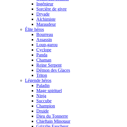
Ingénieur
Sorcière de givre
Dryade
Alchimiste
Maraudeur
Élite héros
Bourreau
Assassin
Loup-garou
Cyclope
Panda
Chaman
Reine Serpent
Démon des Glaces
Triton
Légende héros
Paladin
Mage spirituel
Ninja
Succube
Champion
Druide
Dieu du Tonnerre
Chieftain Minotaur
Grizzlie Faucheur