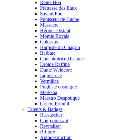
Reine Boa
Prêtresse des Eaux
Savant Fou
Punisseur de Hache
Massacre
Héritier Distant
Momie Royale
Colossus
Harpiste du Chagrin
Barbare
Conspiratrice Distante
Droïde Raffiné
Dame Weldcore
Inquisitrice
Vermilica
Pugiliste cosmique
Merksha
Maestro Despotique
Golem Primitif
Talents & Badges
Ressusciter
Coup puissant
Revitaliser
Brûlure
Autodestruction