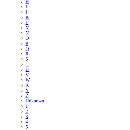
H
I
J
K
L
M
N
O
P
Q
R
S
T
U
V
W
X
Y
Z
Unknown
1
2
3
4
5