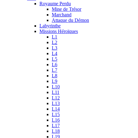
Royaume Perdu
Mine de Trésor
Marchand
Attaque du Démon
Labyrinthe
Missions Héroïques
L1
L2
L3
L4
L5
L6
L7
L8
L9
L10
L11
L12
L13
L14
L15
L16
L17
L18
L19