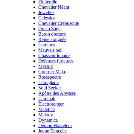
Flutterelle
Chevalier Néant
Jewellee
Celestica
Chevalier Crépuscule
Draco Sage
Baron obscure
Reine araignée
Luminos
Mauvais oeil
Chasseur lunaire
Défenses furieuses
Mystrix
Guerrier Mako
Rosespectre
Lumiglade
Soul Seeker
Apôtre des Abysses
Luminah
Électroranger
Malefica
Melody
Dynamica
Démon Harceleur
Jeune Étincelle