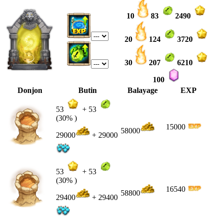
10
83
2490
20
124
3720
30
207
6210
100
Donjon
Butin
Balayage
EXP
53
+
53
(30% )
15000
58000
29000
+ 29000
53
+
53
(30% )
16540
58800
29400
+ 29400