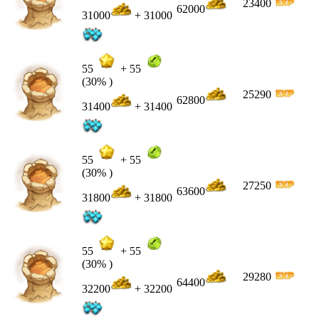
23400
62000
31000
+ 31000
55
+
55
(30% )
25290
62800
31400
+ 31400
55
+
55
(30% )
27250
63600
31800
+ 31800
55
+
55
(30% )
29280
64400
32200
+ 32200