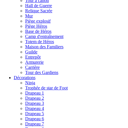
Tour à canon
Hall de Guerre
Relique Sacrée
Mur
Piège explosif
Piège Héros
Base de Héros
Camp d'entraînement
Totem de Héros
Maison des Familiers
Guilde
Entrepôt
Armurerie
Carrière
Tour des Gardiens
Décorations
Ninja
Trophée de star de Foot
Drapeau 1
Drapeau 2
Drapeau 3
Drapeau 4
Drapeau 5
Drapeau 6
Drapeau 7