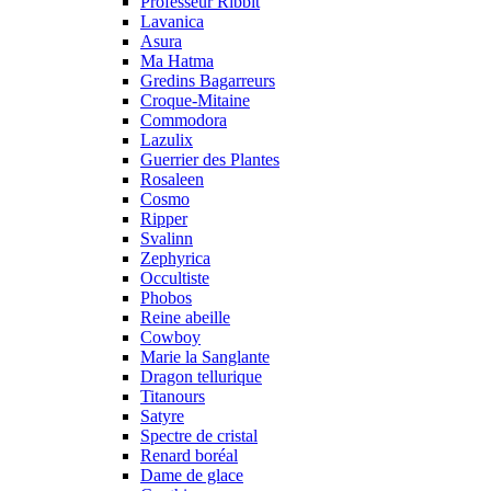
Professeur Ribbit
Lavanica
Asura
Ma Hatma
Gredins Bagarreurs
Croque-Mitaine
Commodora
Lazulix
Guerrier des Plantes
Rosaleen
Cosmo
Ripper
Svalinn
Zephyrica
Occultiste
Phobos
Reine abeille
Cowboy
Marie la Sanglante
Dragon tellurique
Titanours
Satyre
Spectre de cristal
Renard boréal
Dame de glace