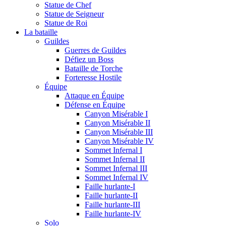
Statue de Chef
Statue de Seigneur
Statue de Roi
La bataille
Guildes
Guerres de Guildes
Défiez un Boss
Bataille de Torche
Forteresse Hostile
Équipe
Attaque en Équipe
Défense en Équipe
Canyon Misérable I
Canyon Misérable II
Canyon Misérable III
Canyon Misérable IV
Sommet Infernal I
Sommet Infernal II
Sommet Infernal III
Sommet Infernal IV
Faille hurlante-I
Faille hurlante-II
Faille hurlante-III
Faille hurlante-IV
Solo