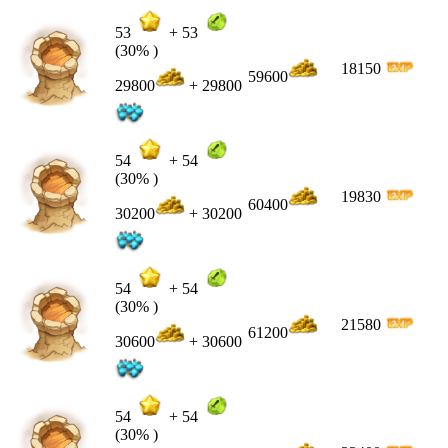
53
+
53
(30% )
18150
59600
29800
+ 29800
54
+
54
(30% )
19830
60400
30200
+ 30200
54
+
54
(30% )
21580
61200
30600
+ 30600
54
+
54
(30% )