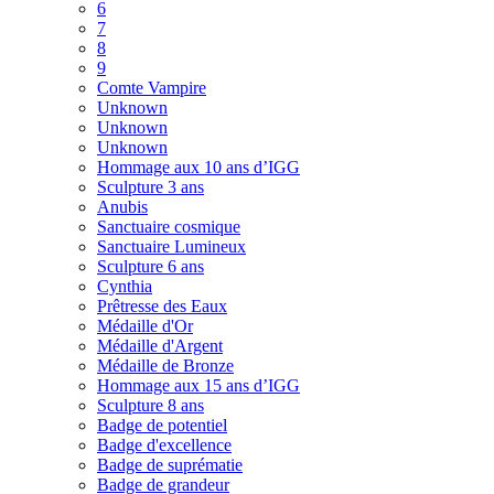
6
7
8
9
Comte Vampire
Unknown
Unknown
Unknown
Hommage aux 10 ans d’IGG
Sculpture 3 ans
Anubis
Sanctuaire cosmique
Sanctuaire Lumineux
Sculpture 6 ans
Cynthia
Prêtresse des Eaux
Médaille d'Or
Médaille d'Argent
Médaille de Bronze
Hommage aux 15 ans d’IGG
Sculpture 8 ans
Badge de potentiel
Badge d'excellence
Badge de suprématie
Badge de grandeur