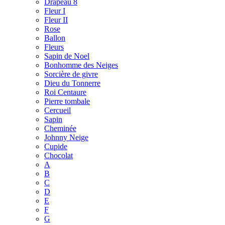
Drapeau 8
Fleur I
Fleur II
Rose
Ballon
Fleurs
Sapin de Noel
Bonhomme des Neiges
Sorcière de givre
Dieu du Tonnerre
Roi Centaure
Pierre tombale
Cercueil
Sapin
Cheminée
Johnny Neige
Cupide
Chocolat
A
B
C
D
E
F
G