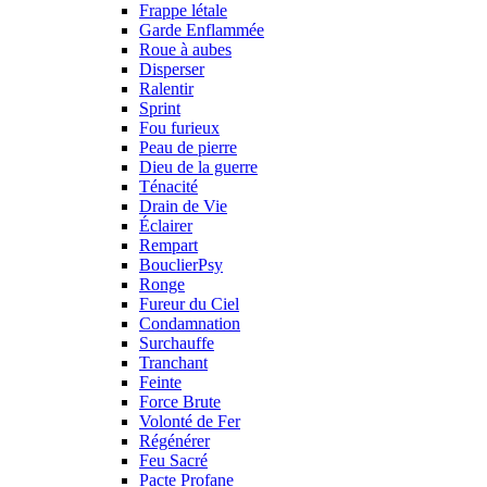
Frappe létale
Garde Enflammée
Roue à aubes
Disperser
Ralentir
Sprint
Fou furieux
Peau de pierre
Dieu de la guerre
Ténacité
Drain de Vie
Éclairer
Rempart
BouclierPsy
Ronge
Fureur du Ciel
Condamnation
Surchauffe
Tranchant
Feinte
Force Brute
Volonté de Fer
Régénérer
Feu Sacré
Pacte Profane