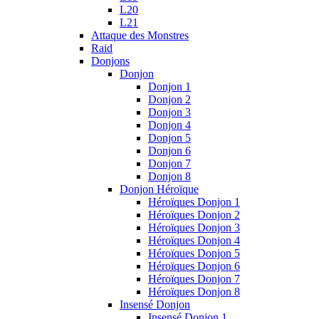
L20
L21
Attaque des Monstres
Raid
Donjons
Donjon
Donjon 1
Donjon 2
Donjon 3
Donjon 4
Donjon 5
Donjon 6
Donjon 7
Donjon 8
Donjon Héroïque
Héroïques Donjon 1
Héroïques Donjon 2
Héroïques Donjon 3
Héroïques Donjon 4
Héroïques Donjon 5
Héroïques Donjon 6
Héroïques Donjon 7
Héroïques Donjon 8
Insensé Donjon
Insensé Donjon 1