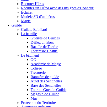
Recruter Héros
Recrutez un Héros avec des Insignes d'Honneur.
Éclairer
Modèle 3D d'un héros
Magie
Guilde
Guilde. Babillard
La bataille
Guerres de Guildes
Défiez un Boss
Bataille de Torche
Forteresse Hostile
Le bâtiment
QG
Académie de Magie
Colisée
Trésorerie
Bannière de guilde
Autel des Sentinelles
Base des Sentinelles
Tour de Guet de Guilde
Magasin de Guilde
Mur
Protection du Territoire
Avantages spéciaux