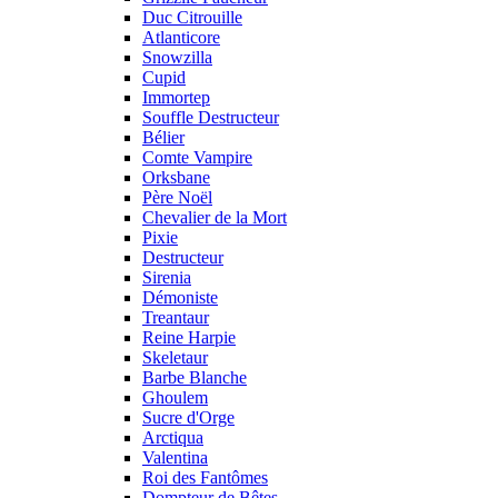
Duc Citrouille
Atlanticore
Snowzilla
Cupid
Immortep
Souffle Destructeur
Bélier
Comte Vampire
Orksbane
Père Noël
Chevalier de la Mort
Pixie
Destructeur
Sirenia
Démoniste
Treantaur
Reine Harpie
Skeletaur
Barbe Blanche
Ghoulem
Sucre d'Orge
Arctiqua
Valentina
Roi des Fantômes
Dompteur de Bêtes