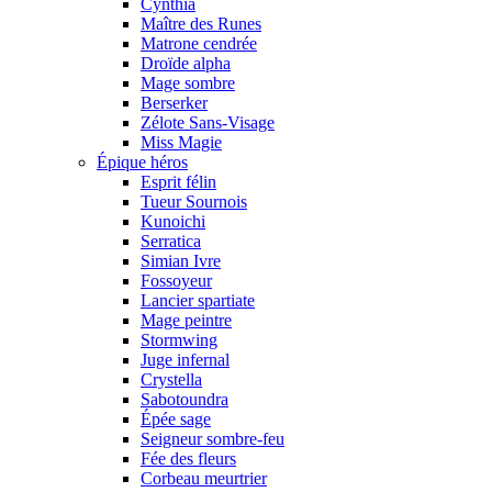
Cynthia
Maître des Runes
Matrone cendrée
Droïde alpha
Mage sombre
Berserker
Zélote Sans-Visage
Miss Magie
Épique héros
Esprit félin
Tueur Sournois
Kunoichi
Serratica
Simian Ivre
Fossoyeur
Lancier spartiate
Mage peintre
Stormwing
Juge infernal
Crystella
Sabotoundra
Épée sage
Seigneur sombre-feu
Fée des fleurs
Corbeau meurtrier