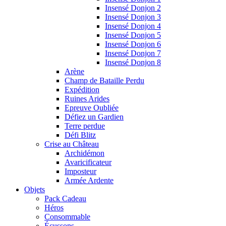
Insensé Donjon 2
Insensé Donjon 3
Insensé Donjon 4
Insensé Donjon 5
Insensé Donjon 6
Insensé Donjon 7
Insensé Donjon 8
Arène
Champ de Bataille Perdu
Expédition
Ruines Arides
Epreuve Oubliée
Défiez un Gardien
Terre perdue
Défi Blitz
Crise au Château
Archidémon
Avaricificateur
Imposteur
Armée Ardente
Objets
Pack Cadeau
Héros
Consommable
Écussons