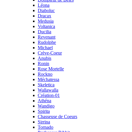
Léona
Diaboluc
Dracax
Medusia
Voltanica
Ducilia
Revenant
Rudolphe
Michael
Crève-Coeur
Anubis
Ronin
Rose Mortelle
Rockno
Méchatessa
Skeletica
Wallawalla
Création-01
Athéna
Wandigo
Spirita
Chasseuse de Coeurs
Sirrina
Tornado