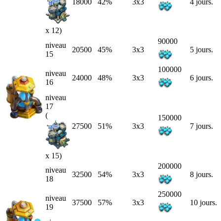
18000
42%
3x3
4 jours.
x 12)
90000
niveau
20500
45%
3x3
5 jours.
15
100000
niveau
24000
48%
3x3
6 jours.
16
niveau
17
(
150000
27500
51%
3x3
7 jours.
x 15)
200000
niveau
32500
54%
3x3
8 jours.
18
250000
niveau
37500
57%
3x3
10 jours.
19