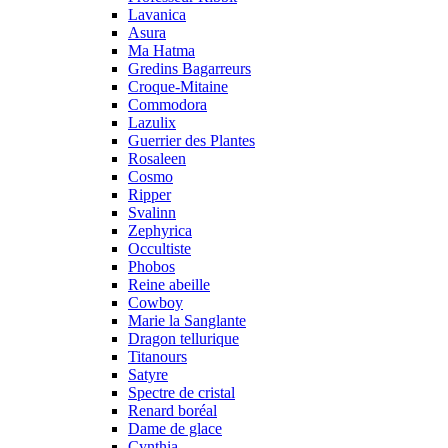
Lavanica
Asura
Ma Hatma
Gredins Bagarreurs
Croque-Mitaine
Commodora
Lazulix
Guerrier des Plantes
Rosaleen
Cosmo
Ripper
Svalinn
Zephyrica
Occultiste
Phobos
Reine abeille
Cowboy
Marie la Sanglante
Dragon tellurique
Titanours
Satyre
Spectre de cristal
Renard boréal
Dame de glace
Cynthia