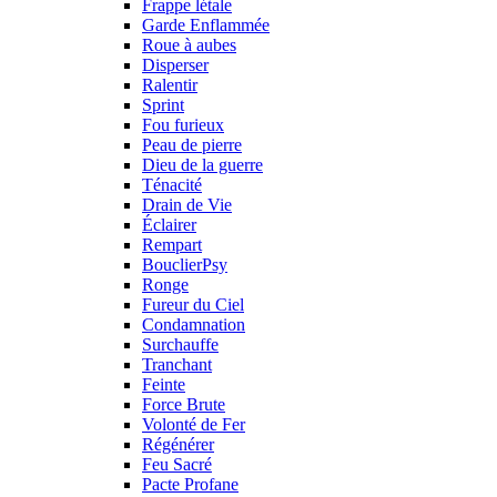
Frappe létale
Garde Enflammée
Roue à aubes
Disperser
Ralentir
Sprint
Fou furieux
Peau de pierre
Dieu de la guerre
Ténacité
Drain de Vie
Éclairer
Rempart
BouclierPsy
Ronge
Fureur du Ciel
Condamnation
Surchauffe
Tranchant
Feinte
Force Brute
Volonté de Fer
Régénérer
Feu Sacré
Pacte Profane