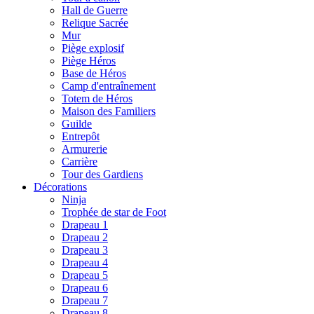
Hall de Guerre
Relique Sacrée
Mur
Piège explosif
Piège Héros
Base de Héros
Camp d'entraînement
Totem de Héros
Maison des Familiers
Guilde
Entrepôt
Armurerie
Carrière
Tour des Gardiens
Décorations
Ninja
Trophée de star de Foot
Drapeau 1
Drapeau 2
Drapeau 3
Drapeau 4
Drapeau 5
Drapeau 6
Drapeau 7
Drapeau 8