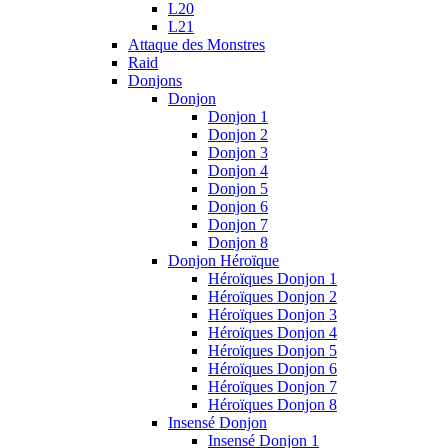
L20
L21
Attaque des Monstres
Raid
Donjons
Donjon
Donjon 1
Donjon 2
Donjon 3
Donjon 4
Donjon 5
Donjon 6
Donjon 7
Donjon 8
Donjon Héroïque
Héroïques Donjon 1
Héroïques Donjon 2
Héroïques Donjon 3
Héroïques Donjon 4
Héroïques Donjon 5
Héroïques Donjon 6
Héroïques Donjon 7
Héroïques Donjon 8
Insensé Donjon
Insensé Donjon 1