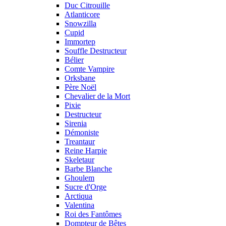
Duc Citrouille
Atlanticore
Snowzilla
Cupid
Immortep
Souffle Destructeur
Bélier
Comte Vampire
Orksbane
Père Noël
Chevalier de la Mort
Pixie
Destructeur
Sirenia
Démoniste
Treantaur
Reine Harpie
Skeletaur
Barbe Blanche
Ghoulem
Sucre d'Orge
Arctiqua
Valentina
Roi des Fantômes
Dompteur de Bêtes