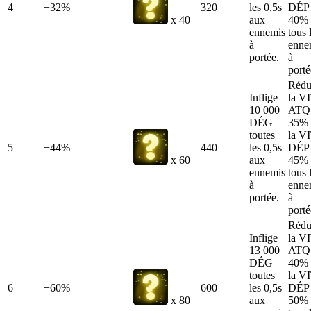
4
+32%
320
les 0,5s
DÉP 
aux
40% 
x 40
ennemis
tous 
à
enne
portée.
à
porté
Rédu
Inflige
la V
10 000
ATQ
DÉG
35% 
toutes
la V
5
+44%
440
les 0,5s
DÉP 
aux
45% 
x 60
ennemis
tous 
à
enne
portée.
à
porté
Rédu
Inflige
la V
13 000
ATQ
DÉG
40% 
toutes
la V
6
+60%
600
les 0,5s
DÉP 
aux
50% 
x 80