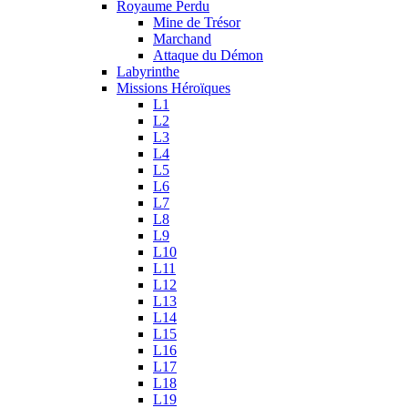
Royaume Perdu
Mine de Trésor
Marchand
Attaque du Démon
Labyrinthe
Missions Héroïques
L1
L2
L3
L4
L5
L6
L7
L8
L9
L10
L11
L12
L13
L14
L15
L16
L17
L18
L19