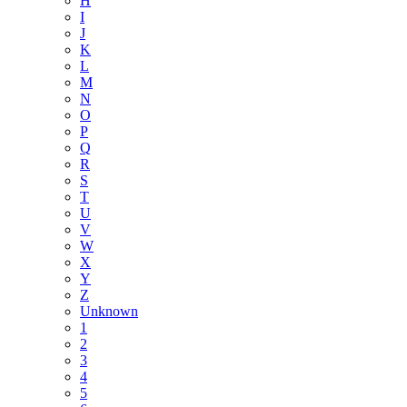
H
I
J
K
L
M
N
O
P
Q
R
S
T
U
V
W
X
Y
Z
Unknown
1
2
3
4
5