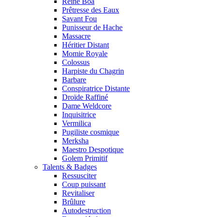
Reine Boa
Prêtresse des Eaux
Savant Fou
Punisseur de Hache
Massacre
Héritier Distant
Momie Royale
Colossus
Harpiste du Chagrin
Barbare
Conspiratrice Distante
Droïde Raffiné
Dame Weldcore
Inquisitrice
Vermilica
Pugiliste cosmique
Merksha
Maestro Despotique
Golem Primitif
Talents & Badges
Ressusciter
Coup puissant
Revitaliser
Brûlure
Autodestruction