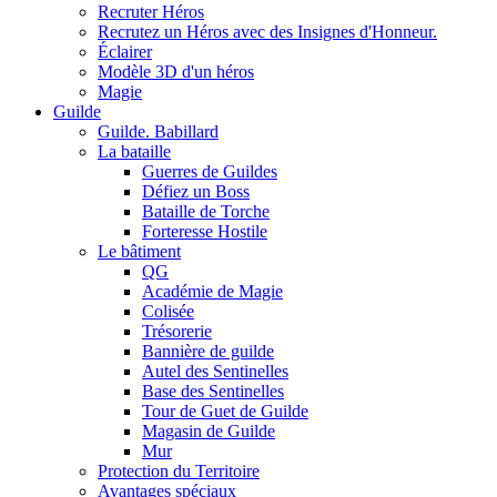
Recruter Héros
Recrutez un Héros avec des Insignes d'Honneur.
Éclairer
Modèle 3D d'un héros
Magie
Guilde
Guilde. Babillard
La bataille
Guerres de Guildes
Défiez un Boss
Bataille de Torche
Forteresse Hostile
Le bâtiment
QG
Académie de Magie
Colisée
Trésorerie
Bannière de guilde
Autel des Sentinelles
Base des Sentinelles
Tour de Guet de Guilde
Magasin de Guilde
Mur
Protection du Territoire
Avantages spéciaux