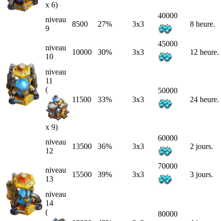
x 6)
40000
niveau
8500
27%
3x3
8 heure.
9
45000
niveau
10000
30%
3x3
12 heure.
10
niveau
11
(
50000
11500
33%
3x3
24 heure.
x 9)
60000
niveau
13500
36%
3x3
2 jours.
12
70000
niveau
15500
39%
3x3
3 jours.
13
niveau
14
(
80000