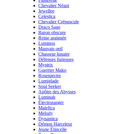
Flutterelle
Chevalier Néant
Jewellee
Celestica
Chevalier Crépuscule
Draco Sage
Baron obscure
Reine araignée
Luminos
Mauvais oeil
Chasseur lunaire
Défenses furieuses
Mystrix
Guerrier Mako
Rosespectre
Lumiglade
Soul Seeker
Apôtre des Abysses
Luminah
Électroranger
Malefica
Melody
Dynamica
Démon Harceleur
Jeune Étincelle