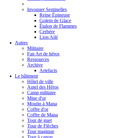
Invoquer Sentinelles
Reine Épineuse
Golem de Glace
Étalon de Flammes
Cerbère
Lion Ailé
Autres
Militaire
Fan Art de héros
Ressources
Archive
Artefacts
Le bâtiment
Hôtel de ville
Autel des Héros
Camp militaire
Mine d'or
Moulin à Mana
Coffre d'or
Coffre de Mana
Tour de guet
Tour de Flèches
Tour magique
Tour à canon