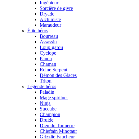
Ingénieur
Sorcière de givre
Dryade
Alchimiste
Maraudeur
Élite héros
Bourreau
Assassin
Loup-garou
Cyclope
Panda
Chaman
Reine Serpent
Démon des Glaces
Triton
Légende héros
Paladin
Mage spirituel
Ninja
Succube
Champion
Druide
Dieu du Tonnerre
Chieftain Minotaur
Grizzlie Faucheur