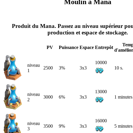
Moulin à Mana
Produit du Mana. Passez au niveau supérieur po
production et espace de stockage.
Temp
PV
Puissance
Espace
Entrepôt
d'amélior
10000
niveau
2500
3%
3x3
10 s.
1
13000
niveau
3000
6%
3x3
1 minutes
2
16000
niveau
3500
9%
3x3
5 minutes
3