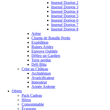
Insensé Donjon 2
Insensé Donjon 3
Insensé Donjon 4
Insensé Donjon 5
Insensé Donjon 6
Insensé Donjon 7
Insensé Donjon 8
Arène
Champ de Bataille Perdu
Expédition
Ruines Arides
Epreuve Oubliée
Défiez un Gardien
Terre perdue
Défi Blitz
Crise au Château
Archidémon
Avaricificateur
Imposteur
Armée Ardente
Objets
Pack Cadeau
Héros
Consommable
Écussons