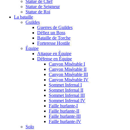
Statue de Chef
Statue de Seigneur
Statue de Roi
La bataille
Guildes
Guerres de Guildes
Défiez un Boss
Bataille de Torche
Forteresse Hostile
Équipe
Attaque en Équipe
Défense en Équipe
Canyon Misérable I
Canyon Misérable II
Canyon Misérable III
Canyon Misérable IV
Sommet Infernal I
Sommet Infernal II
Sommet Infernal III
Sommet Infernal IV
Faille hurlante-I
Faille hurlante-II
Faille hurlante-III
Faille hurlante-IV
Solo