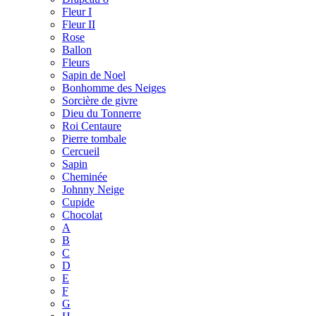
Fleur I
Fleur II
Rose
Ballon
Fleurs
Sapin de Noel
Bonhomme des Neiges
Sorcière de givre
Dieu du Tonnerre
Roi Centaure
Pierre tombale
Cercueil
Sapin
Cheminée
Johnny Neige
Cupide
Chocolat
A
B
C
D
E
F
G