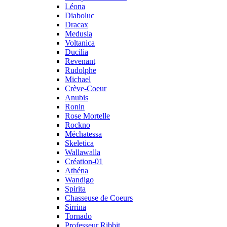
Léona
Diaboluc
Dracax
Medusia
Voltanica
Ducilia
Revenant
Rudolphe
Michael
Crève-Coeur
Anubis
Ronin
Rose Mortelle
Rockno
Méchatessa
Skeletica
Wallawalla
Création-01
Athéna
Wandigo
Spirita
Chasseuse de Coeurs
Sirrina
Tornado
Professeur Ribbit