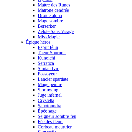
Maître des Runes
Matrone cendrée
Droïde alpha
Mage sombre
Berserker
Zélote Sans-Visage
Miss Magie
Épique héros
Esprit félin
Tueur Sournois
Kunoichi
Serratica
Simian Ivre
Fossoyeur
Lancier spartiate
Mage peintre
Stormwing
Juge infernal
Crystella
Sabotoundra
Épée sage
Seigneur sombre-feu
Fée des fleurs
Corbeau meurtrier