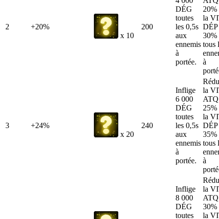
4 000
ATQ
DÉG
20% 
toutes
la V
2
+20%
200
les 0,5s
DÉP 
aux
30% 
x 10
ennemis
tous 
à
enne
portée.
à
porté
Rédu
Inflige
la V
6 000
ATQ
DÉG
25% 
toutes
la V
3
+24%
240
les 0,5s
DÉP 
aux
35% 
x 20
ennemis
tous 
à
enne
portée.
à
porté
Rédu
Inflige
la V
8 000
ATQ
DÉG
30% 
toutes
la V