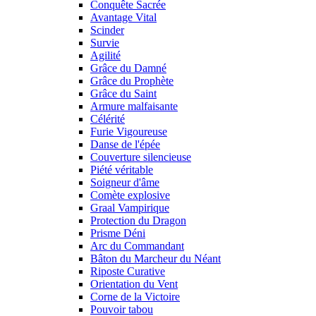
Conquête Sacrée
Avantage Vital
Scinder
Survie
Agilité
Grâce du Damné
Grâce du Prophète
Grâce du Saint
Armure malfaisante
Célérité
Furie Vigoureuse
Danse de l'épée
Couverture silencieuse
Piété véritable
Soigneur d'âme
Comète explosive
Graal Vampirique
Protection du Dragon
Prisme Déni
Arc du Commandant
Bâton du Marcheur du Néant
Riposte Curative
Orientation du Vent
Corne de la Victoire
Pouvoir tabou