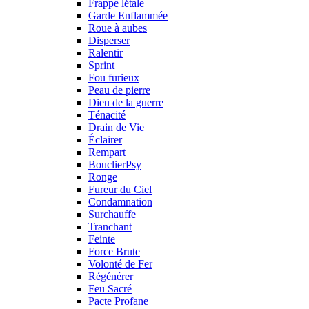
Frappe létale
Garde Enflammée
Roue à aubes
Disperser
Ralentir
Sprint
Fou furieux
Peau de pierre
Dieu de la guerre
Ténacité
Drain de Vie
Éclairer
Rempart
BouclierPsy
Ronge
Fureur du Ciel
Condamnation
Surchauffe
Tranchant
Feinte
Force Brute
Volonté de Fer
Régénérer
Feu Sacré
Pacte Profane