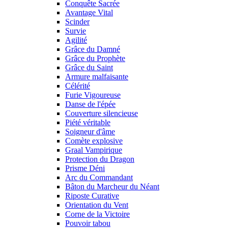
Conquête Sacrée
Avantage Vital
Scinder
Survie
Agilité
Grâce du Damné
Grâce du Prophète
Grâce du Saint
Armure malfaisante
Célérité
Furie Vigoureuse
Danse de l'épée
Couverture silencieuse
Piété véritable
Soigneur d'âme
Comète explosive
Graal Vampirique
Protection du Dragon
Prisme Déni
Arc du Commandant
Bâton du Marcheur du Néant
Riposte Curative
Orientation du Vent
Corne de la Victoire
Pouvoir tabou