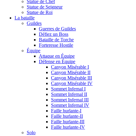
Statue de Chef
Statue de Seigneur
Statue de Roi
La bataille
Guildes
Guerres de Guildes
Défiez un Boss
Bataille de Torche
Forteresse Hostile
Équipe
Attaque en Équipe
Défense en Équipe
Canyon Misérable I
Canyon Misérable II
Canyon Misérable III
Canyon Misérable IV
Sommet Infernal I
Sommet Infernal II
Sommet Infernal III
Sommet Infernal IV
Faille hurlante-I
Faille hurlante-II
Faille hurlante-III
Faille hurlante-IV
Solo