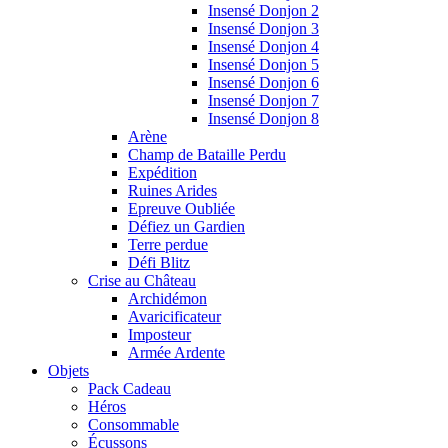
Insensé Donjon 2
Insensé Donjon 3
Insensé Donjon 4
Insensé Donjon 5
Insensé Donjon 6
Insensé Donjon 7
Insensé Donjon 8
Arène
Champ de Bataille Perdu
Expédition
Ruines Arides
Epreuve Oubliée
Défiez un Gardien
Terre perdue
Défi Blitz
Crise au Château
Archidémon
Avaricificateur
Imposteur
Armée Ardente
Objets
Pack Cadeau
Héros
Consommable
Écussons