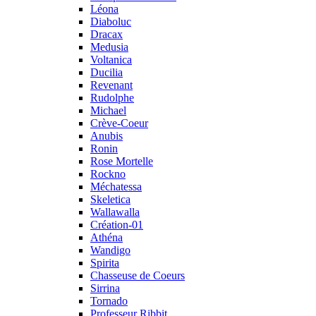
Léona
Diaboluc
Dracax
Medusia
Voltanica
Ducilia
Revenant
Rudolphe
Michael
Crève-Coeur
Anubis
Ronin
Rose Mortelle
Rockno
Méchatessa
Skeletica
Wallawalla
Création-01
Athéna
Wandigo
Spirita
Chasseuse de Coeurs
Sirrina
Tornado
Professeur Ribbit