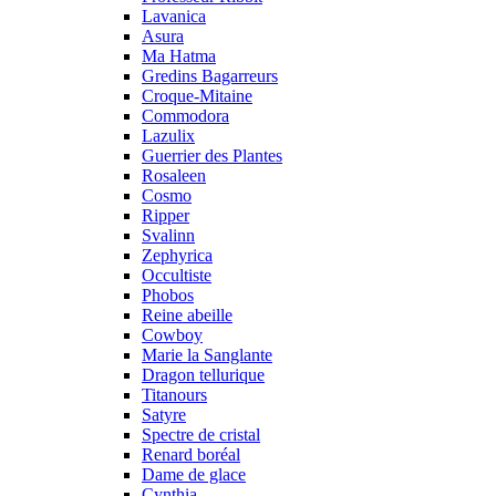
Lavanica
Asura
Ma Hatma
Gredins Bagarreurs
Croque-Mitaine
Commodora
Lazulix
Guerrier des Plantes
Rosaleen
Cosmo
Ripper
Svalinn
Zephyrica
Occultiste
Phobos
Reine abeille
Cowboy
Marie la Sanglante
Dragon tellurique
Titanours
Satyre
Spectre de cristal
Renard boréal
Dame de glace
Cynthia