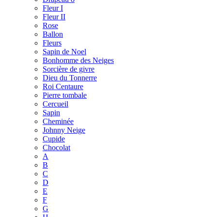
Fleur I
Fleur II
Rose
Ballon
Fleurs
Sapin de Noel
Bonhomme des Neiges
Sorcière de givre
Dieu du Tonnerre
Roi Centaure
Pierre tombale
Cercueil
Sapin
Cheminée
Johnny Neige
Cupide
Chocolat
A
B
C
D
E
F
G