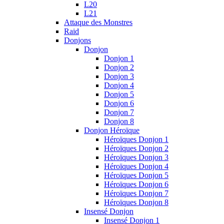
L20
L21
Attaque des Monstres
Raid
Donjons
Donjon
Donjon 1
Donjon 2
Donjon 3
Donjon 4
Donjon 5
Donjon 6
Donjon 7
Donjon 8
Donjon Héroïque
Héroïques Donjon 1
Héroïques Donjon 2
Héroïques Donjon 3
Héroïques Donjon 4
Héroïques Donjon 5
Héroïques Donjon 6
Héroïques Donjon 7
Héroïques Donjon 8
Insensé Donjon
Insensé Donjon 1