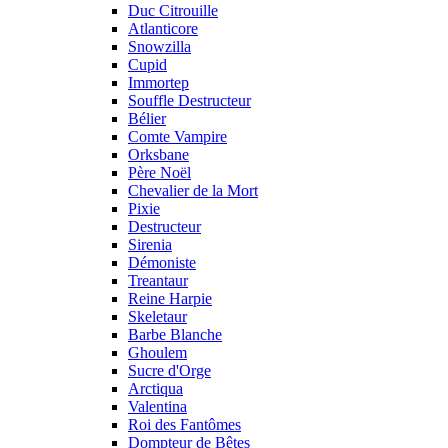
Duc Citrouille
Atlanticore
Snowzilla
Cupid
Immortep
Souffle Destructeur
Bélier
Comte Vampire
Orksbane
Père Noël
Chevalier de la Mort
Pixie
Destructeur
Sirenia
Démoniste
Treantaur
Reine Harpie
Skeletaur
Barbe Blanche
Ghoulem
Sucre d'Orge
Arctiqua
Valentina
Roi des Fantômes
Dompteur de Bêtes