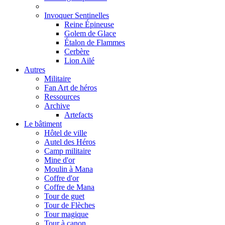
Invoquer Sentinelles
Reine Épineuse
Golem de Glace
Étalon de Flammes
Cerbère
Lion Ailé
Autres
Militaire
Fan Art de héros
Ressources
Archive
Artefacts
Le bâtiment
Hôtel de ville
Autel des Héros
Camp militaire
Mine d'or
Moulin à Mana
Coffre d'or
Coffre de Mana
Tour de guet
Tour de Flèches
Tour magique
Tour à canon