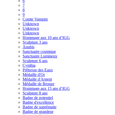
6
7
8
9
Comte Vampire
Unknown
Unknown
Unknown
Hommage aux 10 ans d’IGG
Sculpture 3 ans
Anubis
Sanctuaire cosmique
Sanctuaire Lumineux
Sculpture 6 ans
Cynthia
Prêtresse des Eaux
Médaille d'Or
Médaille d'Argent
Médaille de Bronze
Hommage aux 15 ans d’IGG
Sculpture 8 ans
Badge de potentiel
Badge d'excellence
Badge de suprématie
Badge de grandeur