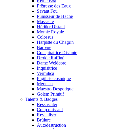
Reine Boa
Prêtresse des Eaux
Savant Fou
Punisseur de Hache
Massacre
Héritier Distant
Momie Royale
Colossus
Harpiste du Chagrin
Barbare
Conspiratrice Distante
Droïde Raffiné
Dame Weldcore
Inquisitrice
Vermilica
Pugiliste cosmique
Merksha
Maestro Despotique
Golem Primitif
Talents & Badges
Ressusciter
Coup puissant
Revitaliser
Brûlure
Autodestruction