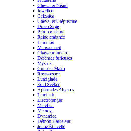
Flutterelle
Chevalier Néant
Jewellee
Celestica
Chevalier Crépuscule
Draco Sage
Baron obscure
Reine araignée
Luminos
Mauvais oeil
Chasseur lunaire
Défenses furieuses
Mystrix
Guerrier Mako
Rosespectre
Lumiglade
Soul Seeker
Apôtre des Abysses
Luminah
Électroranger
Malefica
Melody
Dynamica
Démon Harceleur
Jeune Étincelle