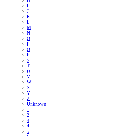
H
I
J
K
L
M
N
O
P
Q
R
S
T
U
V
W
X
Y
Z
Unknown
1
2
3
4
5