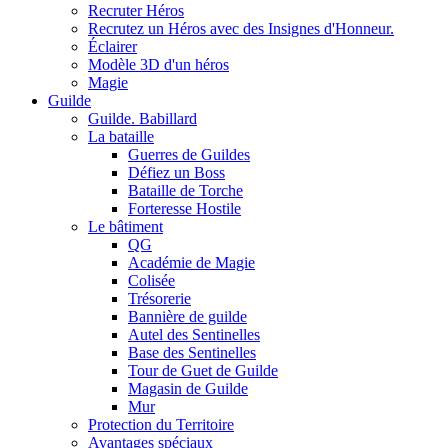
Recruter Héros
Recrutez un Héros avec des Insignes d'Honneur.
Éclairer
Modèle 3D d'un héros
Magie
Guilde
Guilde. Babillard
La bataille
Guerres de Guildes
Défiez un Boss
Bataille de Torche
Forteresse Hostile
Le bâtiment
QG
Académie de Magie
Colisée
Trésorerie
Bannière de guilde
Autel des Sentinelles
Base des Sentinelles
Tour de Guet de Guilde
Magasin de Guilde
Mur
Protection du Territoire
Avantages spéciaux