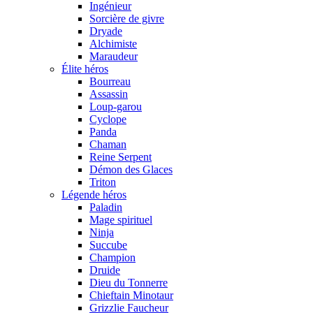
Ingénieur
Sorcière de givre
Dryade
Alchimiste
Maraudeur
Élite héros
Bourreau
Assassin
Loup-garou
Cyclope
Panda
Chaman
Reine Serpent
Démon des Glaces
Triton
Légende héros
Paladin
Mage spirituel
Ninja
Succube
Champion
Druide
Dieu du Tonnerre
Chieftain Minotaur
Grizzlie Faucheur