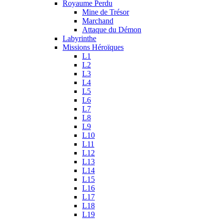
Royaume Perdu
Mine de Trésor
Marchand
Attaque du Démon
Labyrinthe
Missions Héroïques
L1
L2
L3
L4
L5
L6
L7
L8
L9
L10
L11
L12
L13
L14
L15
L16
L17
L18
L19