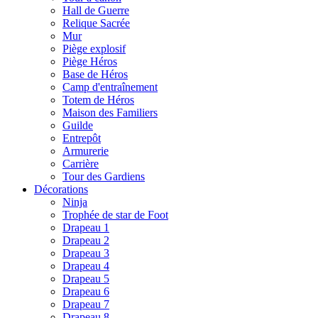
Hall de Guerre
Relique Sacrée
Mur
Piège explosif
Piège Héros
Base de Héros
Camp d'entraînement
Totem de Héros
Maison des Familiers
Guilde
Entrepôt
Armurerie
Carrière
Tour des Gardiens
Décorations
Ninja
Trophée de star de Foot
Drapeau 1
Drapeau 2
Drapeau 3
Drapeau 4
Drapeau 5
Drapeau 6
Drapeau 7
Drapeau 8