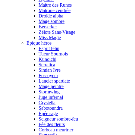
Maître des Runes
Matrone cendrée
Droïde alpha
Mage sombre
Berserker
Zélote Sans-Visage
Miss Magie
Épique héros
Esprit félin
Tueur Sournois
Kunoichi
Serratica
Simian Ivre
Fossoyeur
Lancier spartiate
Mage peintre
Stormwing
Juge infernal
Crystella
Sabotoundra
Épée sage
Seigneur sombre-feu
Fée des fleurs
Corbeau meurtrier