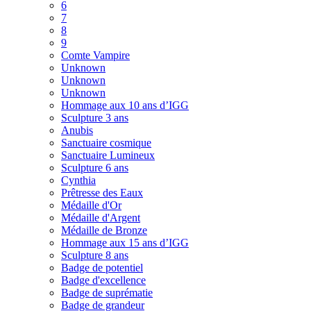
6
7
8
9
Comte Vampire
Unknown
Unknown
Unknown
Hommage aux 10 ans d’IGG
Sculpture 3 ans
Anubis
Sanctuaire cosmique
Sanctuaire Lumineux
Sculpture 6 ans
Cynthia
Prêtresse des Eaux
Médaille d'Or
Médaille d'Argent
Médaille de Bronze
Hommage aux 15 ans d’IGG
Sculpture 8 ans
Badge de potentiel
Badge d'excellence
Badge de suprématie
Badge de grandeur