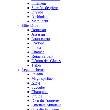
Ingénieur
Sorcière de givre
Dryade
Alchimiste
Maraudeur
Élite héros
Bourreau
Assassin
Loup-garou
Cyclope
Panda
Chaman
Reine Serpent
Démon des Glaces
Triton
Légende héros
Paladin
Mage spirituel
Ninja
Succube
Champion
Druide
Dieu du Tonnerre
Chieftain Minotaur
Grizzlie Faucheur