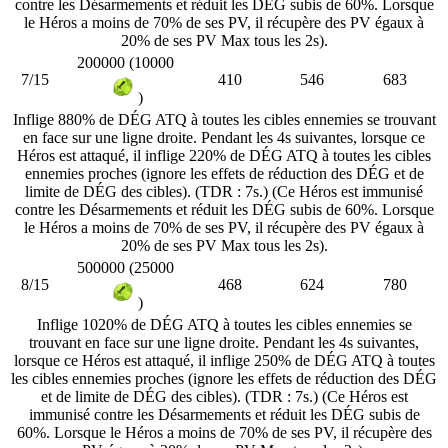
contre les Désarmements et réduit les DÉG subis de 60%. Lorsque
le Héros a moins de 70% de ses PV, il récupère des PV égaux à
20% de ses PV Max tous les 2s).
200000 (10000
7/15
410
546
683
)
Inflige 880% de DÉG ATQ à toutes les cibles ennemies se trouvant
en face sur une ligne droite. Pendant les 4s suivantes, lorsque ce
Héros est attaqué, il inflige 220% de DÉG ATQ à toutes les cibles
ennemies proches (ignore les effets de réduction des DÉG et de
limite de DÉG des cibles). (TDR : 7s.) (Ce Héros est immunisé
contre les Désarmements et réduit les DÉG subis de 60%. Lorsque
le Héros a moins de 70% de ses PV, il récupère des PV égaux à
20% de ses PV Max tous les 2s).
500000 (25000
8/15
468
624
780
)
Inflige 1020% de DÉG ATQ à toutes les cibles ennemies se
trouvant en face sur une ligne droite. Pendant les 4s suivantes,
lorsque ce Héros est attaqué, il inflige 250% de DÉG ATQ à toutes
les cibles ennemies proches (ignore les effets de réduction des DÉG
et de limite de DÉG des cibles). (TDR : 7s.) (Ce Héros est
immunisé contre les Désarmements et réduit les DÉG subis de
60%. Lorsque le Héros a moins de 70% de ses PV, il récupère des