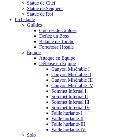
Statue de Chef
Statue de Seigneur
Statue de Roi
La bataille
Guildes
Guerres de Guildes
Défiez un Boss
Bataille de Torche
Forteresse Hostile
Équipe
Attaque en Équipe
Défense en Équipe
Canyon Misérable I
Canyon Misérable II
Canyon Misérable III
Canyon Misérable IV
Sommet Infernal I
Sommet Infernal II
Sommet Infernal III
Sommet Infernal IV
Faille hurlante-I
Faille hurlante-II
Faille hurlante-III
Faille hurlante-IV
Solo