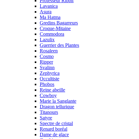
Professeur Ribbit
Lavanica
Asura
Ma Hatma
Gredins Bagarreurs
Croque-Mitaine
Commodora
Lazulix
Guerrier des Plantes
Rosaleen
Cosmo
Ripper
Svalinn
Zephyrica
Occultiste
Phobos
Reine abeille
Cowboy
Marie la Sanglante
Dragon tellurique
Titanours
Satyre
Spectre de cristal
Renard boréal
Dame de glace