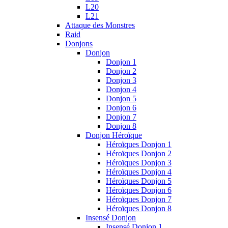
L20
L21
Attaque des Monstres
Raid
Donjons
Donjon
Donjon 1
Donjon 2
Donjon 3
Donjon 4
Donjon 5
Donjon 6
Donjon 7
Donjon 8
Donjon Héroïque
Héroïques Donjon 1
Héroïques Donjon 2
Héroïques Donjon 3
Héroïques Donjon 4
Héroïques Donjon 5
Héroïques Donjon 6
Héroïques Donjon 7
Héroïques Donjon 8
Insensé Donjon
Insensé Donjon 1