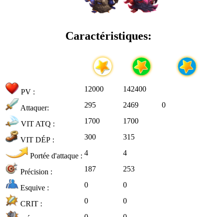
Caractéristiques:
12000
142400
PV :
295
2469
0
Attaquer:
1700
1700
VIT ATQ :
300
315
VIT DÉP :
4
4
Portée d'attaque :
187
253
Précision :
0
0
Esquive :
0
0
CRIT :
0
0