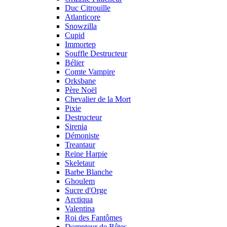
Duc Citrouille
Atlanticore
Snowzilla
Cupid
Immortep
Souffle Destructeur
Bélier
Comte Vampire
Orksbane
Père Noël
Chevalier de la Mort
Pixie
Destructeur
Sirenia
Démoniste
Treantaur
Reine Harpie
Skeletaur
Barbe Blanche
Ghoulem
Sucre d'Orge
Arctiqua
Valentina
Roi des Fantômes
Dompteur de Bêtes