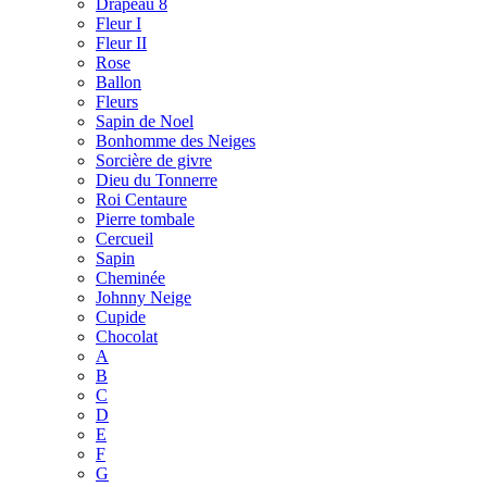
Drapeau 8
Fleur I
Fleur II
Rose
Ballon
Fleurs
Sapin de Noel
Bonhomme des Neiges
Sorcière de givre
Dieu du Tonnerre
Roi Centaure
Pierre tombale
Cercueil
Sapin
Cheminée
Johnny Neige
Cupide
Chocolat
A
B
C
D
E
F
G