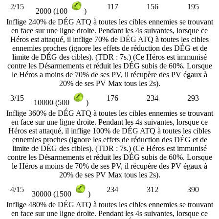
2/15
117
156
195
2000 (100
)
Inflige 240% de DÉG ATQ à toutes les cibles ennemies se trouvant
en face sur une ligne droite. Pendant les 4s suivantes, lorsque ce
Héros est attaqué, il inflige 70% de DÉG ATQ à toutes les cibles
ennemies proches (ignore les effets de réduction des DÉG et de
limite de DÉG des cibles). (TDR : 7s.) (Ce Héros est immunisé
contre les Désarmements et réduit les DÉG subis de 60%. Lorsque
le Héros a moins de 70% de ses PV, il récupère des PV égaux à
20% de ses PV Max tous les 2s).
3/15
176
234
293
10000 (500
)
Inflige 360% de DÉG ATQ à toutes les cibles ennemies se trouvant
en face sur une ligne droite. Pendant les 4s suivantes, lorsque ce
Héros est attaqué, il inflige 100% de DÉG ATQ à toutes les cibles
ennemies proches (ignore les effets de réduction des DÉG et de
limite de DÉG des cibles). (TDR : 7s.) (Ce Héros est immunisé
contre les Désarmements et réduit les DÉG subis de 60%. Lorsque
le Héros a moins de 70% de ses PV, il récupère des PV égaux à
20% de ses PV Max tous les 2s).
4/15
234
312
390
30000 (1500
)
Inflige 480% de DÉG ATQ à toutes les cibles ennemies se trouvant
en face sur une ligne droite. Pendant les 4s suivantes, lorsque ce