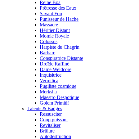
Reine Boa
Prêtresse des Eaux
Savant Fou
Punisseur de Hache
Massacre
Héritier Distant
Momie Royale
Colossus
Harpiste du Chagrin
Barbare
Conspiratrice Distante
Droïde Raffiné
Dame Weldcore
Inquisitrice
Vermilica
Pugiliste cosmique
Merksha
Maestro Despotique
Golem Primitif
Talents & Badges
Ressusciter
Coup puissant
Revitaliser
Brûlure
Autodestruction