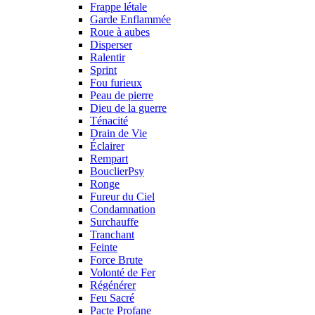
Frappe létale
Garde Enflammée
Roue à aubes
Disperser
Ralentir
Sprint
Fou furieux
Peau de pierre
Dieu de la guerre
Ténacité
Drain de Vie
Éclairer
Rempart
BouclierPsy
Ronge
Fureur du Ciel
Condamnation
Surchauffe
Tranchant
Feinte
Force Brute
Volonté de Fer
Régénérer
Feu Sacré
Pacte Profane