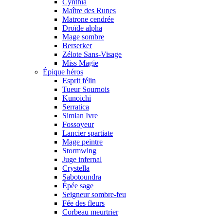
Cynthia
Maître des Runes
Matrone cendrée
Droïde alpha
Mage sombre
Berserker
Zélote Sans-Visage
Miss Magie
Épique héros
Esprit félin
Tueur Sournois
Kunoichi
Serratica
Simian Ivre
Fossoyeur
Lancier spartiate
Mage peintre
Stormwing
Juge infernal
Crystella
Sabotoundra
Épée sage
Seigneur sombre-feu
Fée des fleurs
Corbeau meurtrier