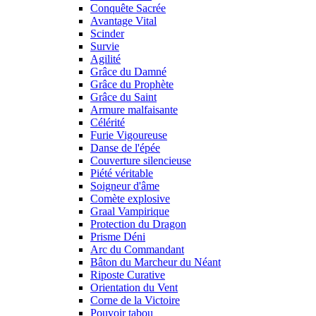
Conquête Sacrée
Avantage Vital
Scinder
Survie
Agilité
Grâce du Damné
Grâce du Prophète
Grâce du Saint
Armure malfaisante
Célérité
Furie Vigoureuse
Danse de l'épée
Couverture silencieuse
Piété véritable
Soigneur d'âme
Comète explosive
Graal Vampirique
Protection du Dragon
Prisme Déni
Arc du Commandant
Bâton du Marcheur du Néant
Riposte Curative
Orientation du Vent
Corne de la Victoire
Pouvoir tabou