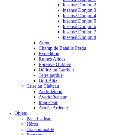
Insensé Donjon 2
Insensé Donjon 3
Insensé Donjon 4
Insensé Donjon 5
Insensé Donjon 6
Insensé Donjon 7
Insensé Donjon 8
Arène
Champ de Bataille Perdu
Expédition
Ruines Arides
Epreuve Oubliée
Défiez un Gardien
Terre perdue
Défi Blitz
Crise au Château
Archidémon
Avaricificateur
Imposteur
Armée Ardente
Objets
Pack Cadeau
Héros
Consommable
Écussons