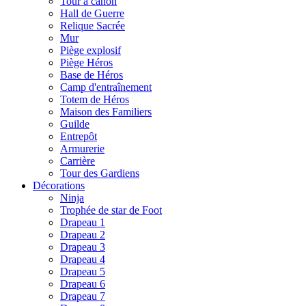
Tour à canon
Hall de Guerre
Relique Sacrée
Mur
Piège explosif
Piège Héros
Base de Héros
Camp d'entraînement
Totem de Héros
Maison des Familiers
Guilde
Entrepôt
Armurerie
Carrière
Tour des Gardiens
Décorations
Ninja
Trophée de star de Foot
Drapeau 1
Drapeau 2
Drapeau 3
Drapeau 4
Drapeau 5
Drapeau 6
Drapeau 7