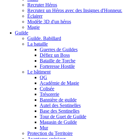
Recruter Héros
Recrutez un Héros avec des Insignes d'Honneur.
Éclairer
Modèle 3D d'un héros
Magie
Guilde
Guilde. Babillard
La bataille
Guerres de Guildes
Défiez un Boss
Bataille de Torche
Forteresse Hostile
Le bâtiment
QG
Académie de Magie
Colisée
Trésorerie
Bannière de guilde
Autel des Sentinelles
Base des Sentinelles
Tour de Guet de Guilde
Magasin de Guilde
Mur
Protection du Territoire
Avantages spéciaux