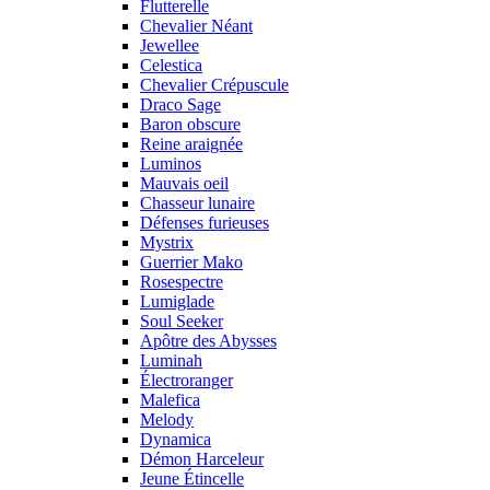
Flutterelle
Chevalier Néant
Jewellee
Celestica
Chevalier Crépuscule
Draco Sage
Baron obscure
Reine araignée
Luminos
Mauvais oeil
Chasseur lunaire
Défenses furieuses
Mystrix
Guerrier Mako
Rosespectre
Lumiglade
Soul Seeker
Apôtre des Abysses
Luminah
Électroranger
Malefica
Melody
Dynamica
Démon Harceleur
Jeune Étincelle