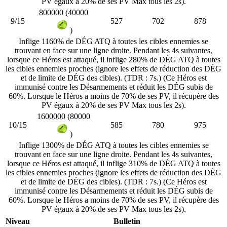
PV égaux à 20% de ses PV Max tous les 2s).
800000 (40000
9/15
527
702
878
)
Inflige 1160% de DÉG ATQ à toutes les cibles ennemies se
trouvant en face sur une ligne droite. Pendant les 4s suivantes,
lorsque ce Héros est attaqué, il inflige 280% de DÉG ATQ à toutes
les cibles ennemies proches (ignore les effets de réduction des DÉG
et de limite de DÉG des cibles). (TDR : 7s.) (Ce Héros est
immunisé contre les Désarmements et réduit les DÉG subis de
60%. Lorsque le Héros a moins de 70% de ses PV, il récupère des
PV égaux à 20% de ses PV Max tous les 2s).
1600000 (80000
10/15
585
780
975
)
Inflige 1300% de DÉG ATQ à toutes les cibles ennemies se
trouvant en face sur une ligne droite. Pendant les 4s suivantes,
lorsque ce Héros est attaqué, il inflige 310% de DÉG ATQ à toutes
les cibles ennemies proches (ignore les effets de réduction des DÉG
et de limite de DÉG des cibles). (TDR : 7s.) (Ce Héros est
immunisé contre les Désarmements et réduit les DÉG subis de
60%. Lorsque le Héros a moins de 70% de ses PV, il récupère des
PV égaux à 20% de ses PV Max tous les 2s).
Niveau
Bulletin