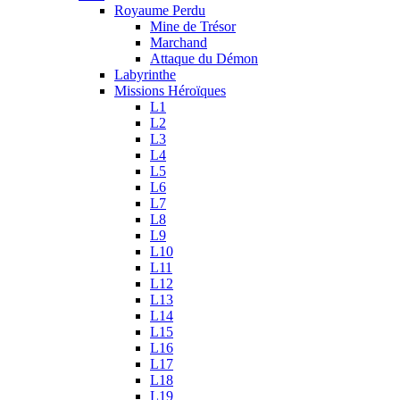
Royaume Perdu
Mine de Trésor
Marchand
Attaque du Démon
Labyrinthe
Missions Héroïques
L1
L2
L3
L4
L5
L6
L7
L8
L9
L10
L11
L12
L13
L14
L15
L16
L17
L18
L19