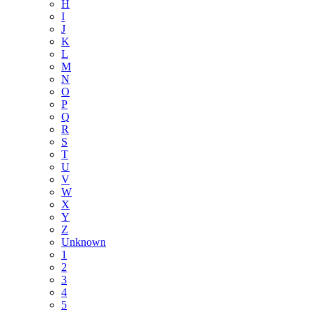
H
I
J
K
L
M
N
O
P
Q
R
S
T
U
V
W
X
Y
Z
Unknown
1
2
3
4
5