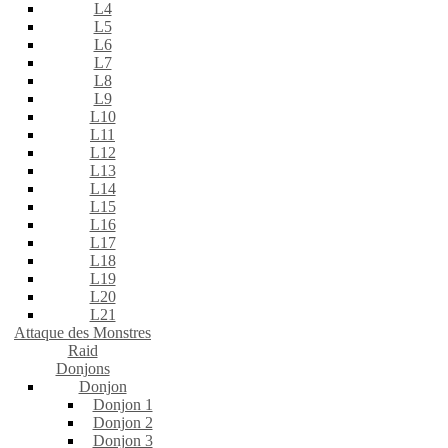
L4
L5
L6
L7
L8
L9
L10
L11
L12
L13
L14
L15
L16
L17
L18
L19
L20
L21
Attaque des Monstres
Raid
Donjons
Donjon
Donjon 1
Donjon 2
Donjon 3