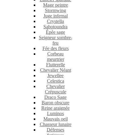
Mage peintre
Stormwing
Juge infernal
Crystella
Sabotoundra
Épée sage
Seigneur sombre-
feu
Fée des fleurs
Corbeau
meurtrier
Flutterelle
Chevalier Néant
Jewellee
Celestica
Chevalier
Crépuscule
Draco Sage
Baron obscure
Reine araignée
Luminos
Mauvais oeil
Chasseur lunaire
Défenses