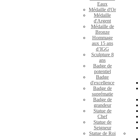
Eaux
Médaille d'Or
Médaille
d'Argent
Médaille de
Bronze
Hommage
aux 15 ans
d’IGG
Sculpture 8
ans
Badge de
potentiel
Badge
d'excellence
Badge de
suprématie
Badge de
grandeur
Statue de
Chef
Statue de
Seigneur
Statue de Roi