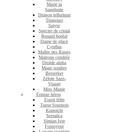
Marie la
Sanglante
Dragon tellurique
Titanours
Satyre
Spectre de cristal
Renard boréal
Dame de glace
Cynthia
Maître des Runes
Matrone cendrée
Droïde alpha
Mage sombre
Berserker
Zélote Sans-
Visage
Miss Magie
Épique héros
Esprit félin
Tueur Sournois
Kunoichi
Serratica
Simian Ivre
Fossoyeur
Lancier spartiate