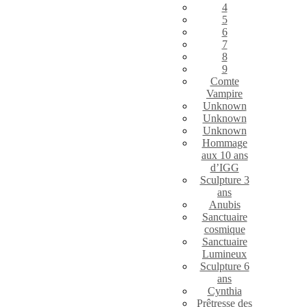
4
5
6
7
8
9
Comte
Vampire
Unknown
Unknown
Unknown
Hommage
aux 10 ans
d’IGG
Sculpture 3
ans
Anubis
Sanctuaire
cosmique
Sanctuaire
Lumineux
Sculpture 6
ans
Cynthia
Prêtresse des