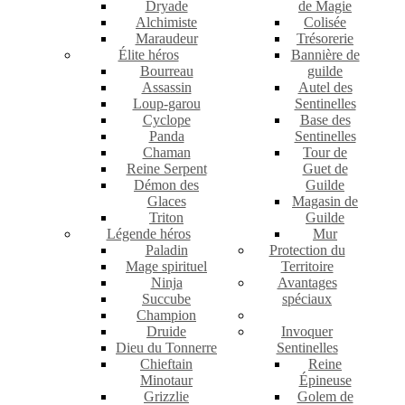
Dryade
de Magie
Alchimiste
Colisée
Maraudeur
Trésorerie
Élite héros
Bannière de
Bourreau
guilde
Assassin
Autel des
Loup-garou
Sentinelles
Cyclope
Base des
Panda
Sentinelles
Chaman
Tour de
Reine Serpent
Guet de
Démon des
Guilde
Glaces
Magasin de
Triton
Guilde
Légende héros
Mur
Paladin
Protection du
Mage spirituel
Territoire
Ninja
Avantages
Succube
spéciaux
Champion
Druide
Invoquer
Dieu du Tonnerre
Sentinelles
Chieftain
Reine
Minotaur
Épineuse
Grizzlie
Golem de