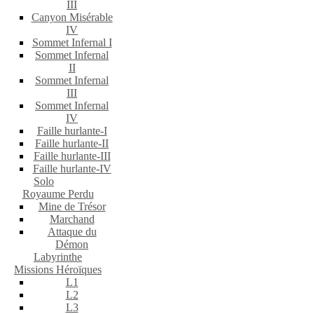
III
Canyon Misérable
IV
Sommet Infernal I
Sommet Infernal
II
Sommet Infernal
III
Sommet Infernal
IV
Faille hurlante-I
Faille hurlante-II
Faille hurlante-III
Faille hurlante-IV
Solo
Royaume Perdu
Mine de Trésor
Marchand
Attaque du
Démon
Labyrinthe
Missions Héroïques
L1
L2
L3