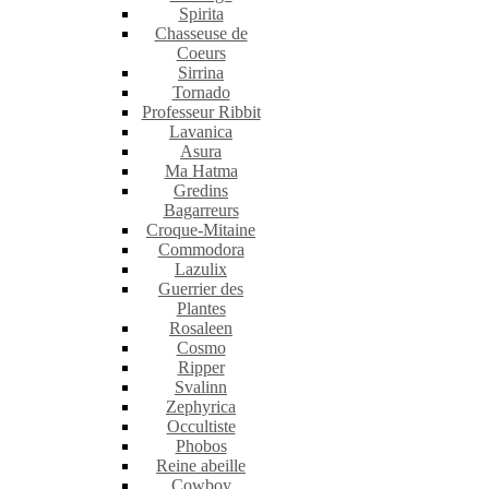
Spirita
Chasseuse de
Coeurs
Sirrina
Tornado
Professeur Ribbit
Lavanica
Asura
Ma Hatma
Gredins
Bagarreurs
Croque-Mitaine
Commodora
Lazulix
Guerrier des
Plantes
Rosaleen
Cosmo
Ripper
Svalinn
Zephyrica
Occultiste
Phobos
Reine abeille
Cowboy