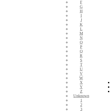
F
G
H
I
J
K
L
M
N
O
P
Q
R
S
T
U
V
W
X
Y
Z
Unknown
1
2
3