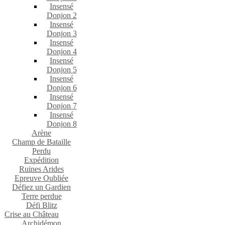
Insensé
Donjon 2
Insensé
Donjon 3
Insensé
Donjon 4
Insensé
Donjon 5
Insensé
Donjon 6
Insensé
Donjon 7
Insensé
Donjon 8
Arène
Champ de Bataille
Perdu
Expédition
Ruines Arides
Epreuve Oubliée
Défiez un Gardien
Terre perdue
Défi Blitz
Crise au Château
Archidémon