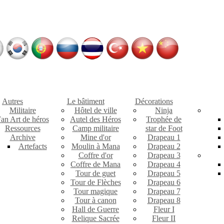
Autres
Le bâtiment
Décorations
Militaire
Hôtel de ville
Ninja
an Art de héros
Autel des Héros
Trophée de
Ressources
Camp militaire
star de Foot
Archive
Mine d'or
Drapeau 1
Artefacts
Moulin à Mana
Drapeau 2
Coffre d'or
Drapeau 3
Coffre de Mana
Drapeau 4
Tour de guet
Drapeau 5
Tour de Flèches
Drapeau 6
Tour magique
Drapeau 7
Tour à canon
Drapeau 8
Hall de Guerre
Fleur I
Relique Sacrée
Fleur II