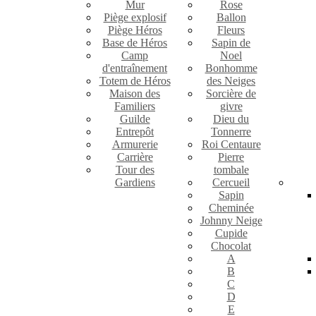
Mur
Rose
Piège explosif
Ballon
Piège Héros
Fleurs
Base de Héros
Sapin de
Camp
Noel
d'entraînement
Bonhomme
Totem de Héros
des Neiges
Maison des
Sorcière de
Familiers
givre
Guilde
Dieu du
Entrepôt
Tonnerre
Armurerie
Roi Centaure
Carrière
Pierre
Tour des
tombale
Gardiens
Cercueil
Sapin
Cheminée
Johnny Neige
Cupide
Chocolat
A
B
C
D
E