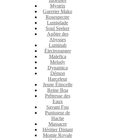
furieuses
Mystrix
Guerrier Mako
Rosespectre
Lumiglade
Soul Seeker
Apôtre des
Abysses
Luminah
Électroranger
Malefica
Melody
Dynamica
Démon
Harceleur
Jeune Étincelle
Reine Boa
Prêtresse des
Eaux
Savant Fou
Punisseur de
Hache
Massacre
Héritier Distant
Momie Royale