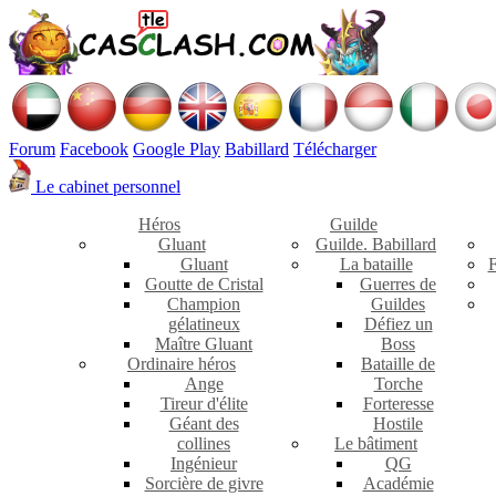
Forum
Facebook
Google Play
Babillard
Télécharger
Le cabinet personnel
Héros
Guilde
Gluant
Guilde. Babillard
Gluant
La bataille
F
Goutte de Cristal
Guerres de
Champion
Guildes
gélatineux
Défiez un
Maître Gluant
Boss
Ordinaire héros
Bataille de
Ange
Torche
Tireur d'élite
Forteresse
Géant des
Hostile
collines
Le bâtiment
Ingénieur
QG
Sorcière de givre
Académie