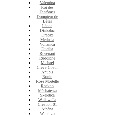
Valentina
Roi des
Fantômes
Dompteur de
Bêtes
Léona
Diaboluc
Dracax
Medusia
Voltanica
Ducilia
Revenant
Rudolphe
Michael
Crève-Coeur
Anubis
Ronin
Rose Mortelle
Rockno
Méchatessa
Skeletica
Wallawalla
Création-01
Athéna
Wandigo