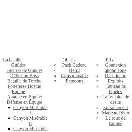
La bataille
Objets
Prix
Guildes
Pack Cadeau
Connexion
Guerres de Guildes
Héros
quotidienne
Défiez un Boss
Consommable
Description
Bataille de Torche
Écussons
Exploits
Forteresse Hostile
Tableau de
Équipe
Quêtes
Attaque en Équipe
La fontaine de
Défense en Équipe
désirs
Canyon Misérable
Entraînement
I
Marteau Divin
Canyon Misérable
La roue de
II
l'amitié
Canyon Misérable