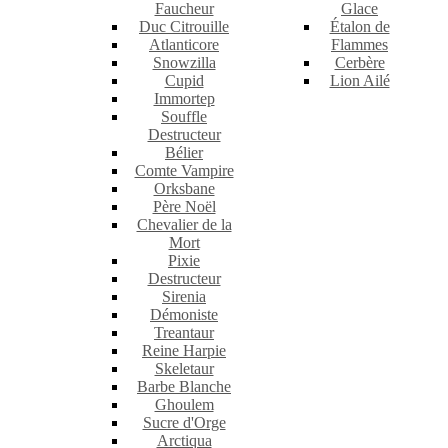
Faucheur
Glace
Duc Citrouille
Étalon de
Atlanticore
Flammes
Snowzilla
Cerbère
Cupid
Lion Ailé
Immortep
Souffle
Destructeur
Bélier
Comte Vampire
Orksbane
Père Noël
Chevalier de la
Mort
Pixie
Destructeur
Sirenia
Démoniste
Treantaur
Reine Harpie
Skeletaur
Barbe Blanche
Ghoulem
Sucre d'Orge
Arctiqua