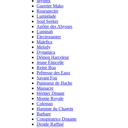
Mystrix
Guerrier Mako
Rosespectre
Lumiglade
Soul Seeker
Apôtre des Abysses
Luminah
Électroranger
Malefica
Melody
Dynamica
Démon Harceleur
Jeune Étincelle
Reine Boa
Prêtresse des Eaux
Savant Fou
Punisseur de Hache
Massacre
Héritier Distant
Momie Royale
Colossus
Harpiste du Chagrin
Barbare
Conspiratrice Distante
Droïde Raffiné