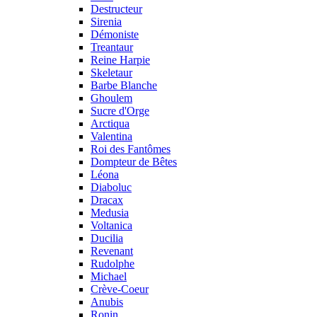
Destructeur
Sirenia
Démoniste
Treantaur
Reine Harpie
Skeletaur
Barbe Blanche
Ghoulem
Sucre d'Orge
Arctiqua
Valentina
Roi des Fantômes
Dompteur de Bêtes
Léona
Diaboluc
Dracax
Medusia
Voltanica
Ducilia
Revenant
Rudolphe
Michael
Crève-Coeur
Anubis
Ronin