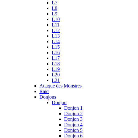
L7
L8
L9
L10
L11
L12
L13
L14
L15
L16
L17
L18
L19
L20
L21
Attaque des Monstres
Raid
Donjons
Donjon
Donjon 1
Donjon 2
Donjon 3
Donjon 4
Donjon 5
Donjon 6