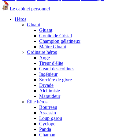
Le cabinet personnel
Héros
Gluant
Gluant
Goutte de Cristal
Champion gélatineux
Maître Gluant
Ordinaire héros
Ange
Tireur d'élite
Géant des collines
Ingénieur
Sorcière de givre
Dryade
Alchimiste
Maraudeur
Élite héros
Bourreau
Assassin
Loup-garou
Cyclope
Panda
Chaman