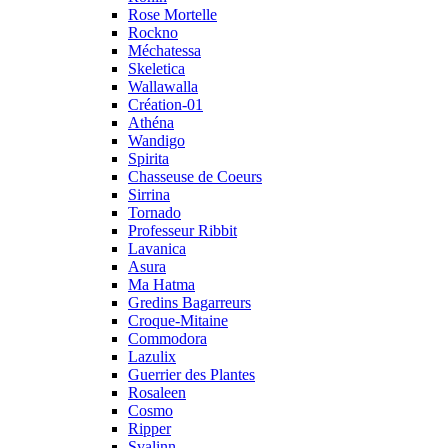
Rose Mortelle
Rockno
Méchatessa
Skeletica
Wallawalla
Création-01
Athéna
Wandigo
Spirita
Chasseuse de Coeurs
Sirrina
Tornado
Professeur Ribbit
Lavanica
Asura
Ma Hatma
Gredins Bagarreurs
Croque-Mitaine
Commodora
Lazulix
Guerrier des Plantes
Rosaleen
Cosmo
Ripper
Svalinn