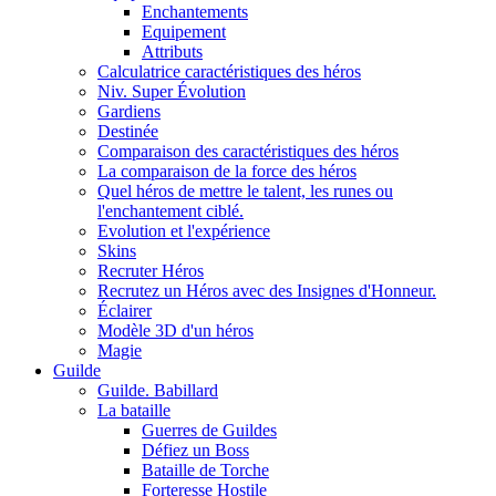
Enchantements
Equipement
Attributs
Calculatrice caractéristiques des héros
Niv. Super Évolution
Gardiens
Destinée
Comparaison des caractéristiques des héros
La comparaison de la force des héros
Quel héros de mettre le talent, les runes ou
l'enchantement ciblé.
Evolution et l'expérience
Skins
Recruter Héros
Recrutez un Héros avec des Insignes d'Honneur.
Éclairer
Modèle 3D d'un héros
Magie
Guilde
Guilde. Babillard
La bataille
Guerres de Guildes
Défiez un Boss
Bataille de Torche
Forteresse Hostile