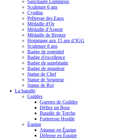
Sanctuaire Lumineux
Sculpture 6 ans
Cynthia
Prêtresse des Eaux
Médaille d'Or
Médaille d'Argent
Médaille de Bronze
Hommage aux 15 ans d’IGG
Sculpture 8 ans
Badge de potentiel
Badge d'excellence
Badge de suprématie
Badge de grandeur
Statue de Chef
Statue de Seigneur
Statue de Roi
La bataille
Guildes
Guerres de Guildes
Défiez un Boss
Bataille de Torche
Forteresse Hostile
Équipe
Attaque en Équipe
Défense en Équipe