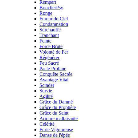
Rempart
BouclierPsy
Ronge
Fureur du Ciel
Condamnation
Surchauffe
Tranchant
Feinte
Force Brute
Volonté de Fer
Régénérer
Feu Sacré
Pacte Profane
Conquête Sacrée
Avantage Vital
Scinder
Survie
Agilité
Grâce du Damné
Grâce du Prophète
Grâce du Saint
Armure malfaisante
Célérité
Furie Vigoureuse
Danse de l'épée