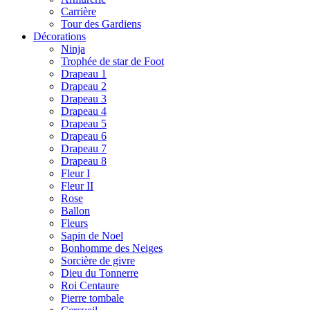
Carrière
Tour des Gardiens
Décorations
Ninja
Trophée de star de Foot
Drapeau 1
Drapeau 2
Drapeau 3
Drapeau 4
Drapeau 5
Drapeau 6
Drapeau 7
Drapeau 8
Fleur I
Fleur II
Rose
Ballon
Fleurs
Sapin de Noel
Bonhomme des Neiges
Sorcière de givre
Dieu du Tonnerre
Roi Centaure
Pierre tombale