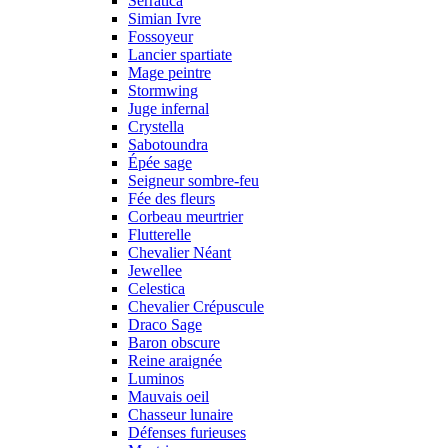
Serratica
Simian Ivre
Fossoyeur
Lancier spartiate
Mage peintre
Stormwing
Juge infernal
Crystella
Sabotoundra
Épée sage
Seigneur sombre-feu
Fée des fleurs
Corbeau meurtrier
Flutterelle
Chevalier Néant
Jewellee
Celestica
Chevalier Crépuscule
Draco Sage
Baron obscure
Reine araignée
Luminos
Mauvais oeil
Chasseur lunaire
Défenses furieuses