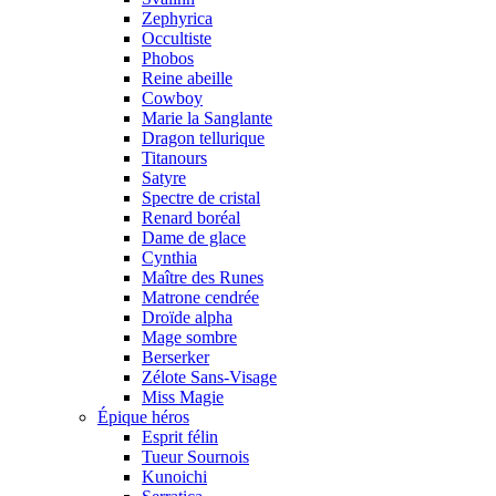
Zephyrica
Occultiste
Phobos
Reine abeille
Cowboy
Marie la Sanglante
Dragon tellurique
Titanours
Satyre
Spectre de cristal
Renard boréal
Dame de glace
Cynthia
Maître des Runes
Matrone cendrée
Droïde alpha
Mage sombre
Berserker
Zélote Sans-Visage
Miss Magie
Épique héros
Esprit félin
Tueur Sournois
Kunoichi