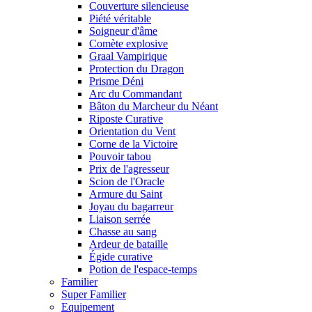
Couverture silencieuse
Piété véritable
Soigneur d'âme
Comète explosive
Graal Vampirique
Protection du Dragon
Prisme Déni
Arc du Commandant
Bâton du Marcheur du Néant
Riposte Curative
Orientation du Vent
Corne de la Victoire
Pouvoir tabou
Prix de l'agresseur
Scion de l'Oracle
Armure du Saint
Joyau du bagarreur
Liaison serrée
Chasse au sang
Ardeur de bataille
Égide curative
Potion de l'espace-temps
Familier
Super Familier
Equipement