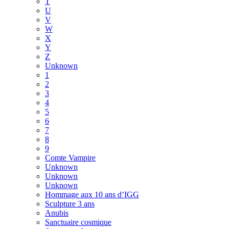
T
U
V
W
X
Y
Z
Unknown
1
2
3
4
5
6
7
8
9
Comte Vampire
Unknown
Unknown
Unknown
Hommage aux 10 ans d’IGG
Sculpture 3 ans
Anubis
Sanctuaire cosmique