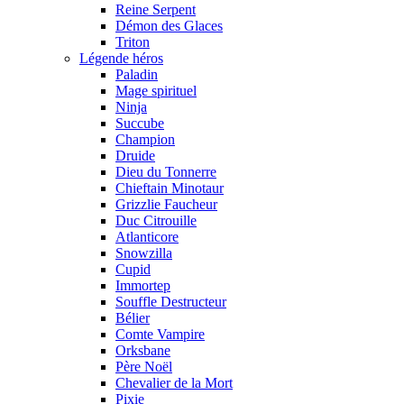
Reine Serpent
Démon des Glaces
Triton
Légende héros
Paladin
Mage spirituel
Ninja
Succube
Champion
Druide
Dieu du Tonnerre
Chieftain Minotaur
Grizzlie Faucheur
Duc Citrouille
Atlanticore
Snowzilla
Cupid
Immortep
Souffle Destructeur
Bélier
Comte Vampire
Orksbane
Père Noël
Chevalier de la Mort
Pixie