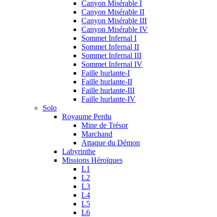
Canyon Misérable I
Canyon Misérable II
Canyon Misérable III
Canyon Misérable IV
Sommet Infernal I
Sommet Infernal II
Sommet Infernal III
Sommet Infernal IV
Faille hurlante-I
Faille hurlante-II
Faille hurlante-III
Faille hurlante-IV
Solo
Royaume Perdu
Mine de Trésor
Marchand
Attaque du Démon
Labyrinthe
Missions Héroïques
L1
L2
L3
L4
L5
L6