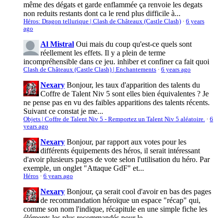
même des dégats et garde enflammée ça renvoie les degats
non reduits restants dont ca le rend plus difficile à...
Héros: Dragon tellurique | Clash de Châteaux (Castle Clash)
·
6 years
ago
Al Mistral
Oui mais du coup qu'est-ce quels sont
réellement les effets. Il y a plein de terme
incompréhensible dans ce jeu. inhiber et confiner ca fait quoi
Clash de Châteaux (Castle Clash) | Enchantements
·
6 years ago
Nexary
Bonjour, les taux d'apparition des talents du
Coffre de Talent Niv 5 sont elles bien équivalentes ? Je
ne pense pas en vu des faibles apparitions des talents récents.
Suivant ce constat je me...
Objets | Coffre de Talent Niv 5 - Remportez un Talent Niv 5 aléatoire.
·
6
years ago
Nexary
Bonjour, par rapport aux votes pour les
différents équipements des héros, il serait intéressant
d'avoir plusieurs pages de vote selon l'utilisation du héro. Par
exemple, un onglet "Attaque GdF" et...
Héros
·
6 years ago
Nexary
Bonjour, ça serait cool d'avoir en bas des pages
de recommandation héroïque un espace "récap" qui,
comme son nom l'indique, récapitule en une simple fiche les
éléments les plus recommandés pour le...