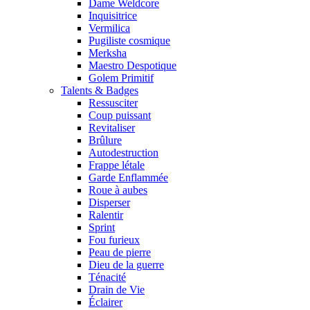
Dame Weldcore
Inquisitrice
Vermilica
Pugiliste cosmique
Merksha
Maestro Despotique
Golem Primitif
Talents & Badges
Ressusciter
Coup puissant
Revitaliser
Brûlure
Autodestruction
Frappe létale
Garde Enflammée
Roue à aubes
Disperser
Ralentir
Sprint
Fou furieux
Peau de pierre
Dieu de la guerre
Ténacité
Drain de Vie
Éclairer