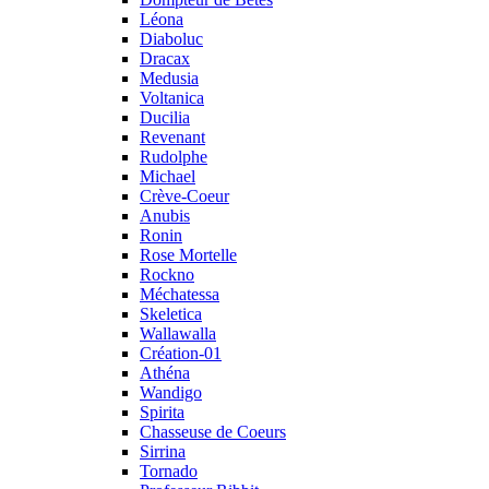
Léona
Diaboluc
Dracax
Medusia
Voltanica
Ducilia
Revenant
Rudolphe
Michael
Crève-Coeur
Anubis
Ronin
Rose Mortelle
Rockno
Méchatessa
Skeletica
Wallawalla
Création-01
Athéna
Wandigo
Spirita
Chasseuse de Coeurs
Sirrina
Tornado