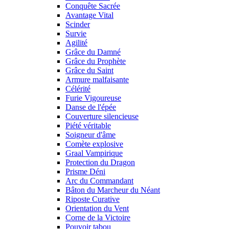
Conquête Sacrée
Avantage Vital
Scinder
Survie
Agilité
Grâce du Damné
Grâce du Prophète
Grâce du Saint
Armure malfaisante
Célérité
Furie Vigoureuse
Danse de l'épée
Couverture silencieuse
Piété véritable
Soigneur d'âme
Comète explosive
Graal Vampirique
Protection du Dragon
Prisme Déni
Arc du Commandant
Bâton du Marcheur du Néant
Riposte Curative
Orientation du Vent
Corne de la Victoire
Pouvoir tabou