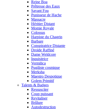
Reine Boa
Prêtresse des Eaux
Savant Fou
Punisseur de Hache
Massacre
Héritier Distant
Momie Royale
Colossus
Harpiste du Chagrin
Barbare
Conspiratrice Distante
Droïde Raffiné
Dame Weldcore
Inquisitrice
Vermilica
Pugiliste cosmique
Merksha
Maestro Despotique
Golem Primitif
Talents & Badges
Ressusciter
Coup puissant
Revitaliser
Brûlure
Autodestruction