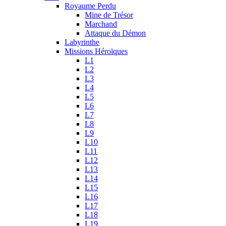
Royaume Perdu
Mine de Trésor
Marchand
Attaque du Démon
Labyrinthe
Missions Héroïques
L1
L2
L3
L4
L5
L6
L7
L8
L9
L10
L11
L12
L13
L14
L15
L16
L17
L18
L19