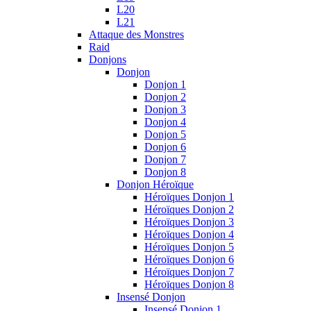
L20
L21
Attaque des Monstres
Raid
Donjons
Donjon
Donjon 1
Donjon 2
Donjon 3
Donjon 4
Donjon 5
Donjon 6
Donjon 7
Donjon 8
Donjon Héroïque
Héroïques Donjon 1
Héroïques Donjon 2
Héroïques Donjon 3
Héroïques Donjon 4
Héroïques Donjon 5
Héroïques Donjon 6
Héroïques Donjon 7
Héroïques Donjon 8
Insensé Donjon
Insensé Donjon 1