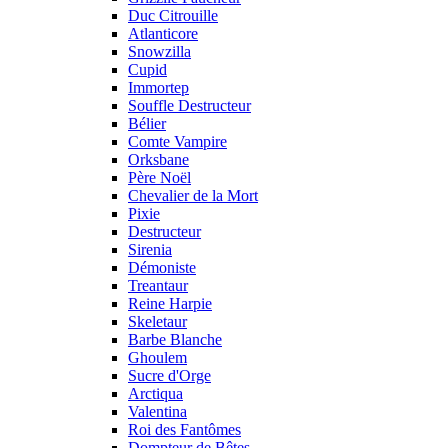
Duc Citrouille
Atlanticore
Snowzilla
Cupid
Immortep
Souffle Destructeur
Bélier
Comte Vampire
Orksbane
Père Noël
Chevalier de la Mort
Pixie
Destructeur
Sirenia
Démoniste
Treantaur
Reine Harpie
Skeletaur
Barbe Blanche
Ghoulem
Sucre d'Orge
Arctiqua
Valentina
Roi des Fantômes
Dompteur de Bêtes