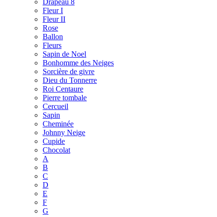
Drapeau 8
Fleur I
Fleur II
Rose
Ballon
Fleurs
Sapin de Noel
Bonhomme des Neiges
Sorcière de givre
Dieu du Tonnerre
Roi Centaure
Pierre tombale
Cercueil
Sapin
Cheminée
Johnny Neige
Cupide
Chocolat
A
B
C
D
E
F
G