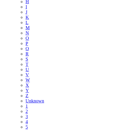
H
I
J
K
L
M
N
O
P
Q
R
S
T
U
V
W
X
Y
Z
Unknown
1
2
3
4
5