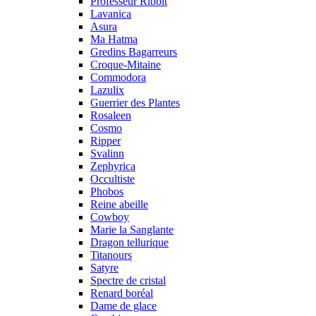
Professeur Ribbit
Lavanica
Asura
Ma Hatma
Gredins Bagarreurs
Croque-Mitaine
Commodora
Lazulix
Guerrier des Plantes
Rosaleen
Cosmo
Ripper
Svalinn
Zephyrica
Occultiste
Phobos
Reine abeille
Cowboy
Marie la Sanglante
Dragon tellurique
Titanours
Satyre
Spectre de cristal
Renard boréal
Dame de glace