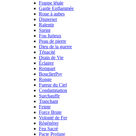
Frappe létale
Garde Enflammée
Roue à aubes
Disperser
Ralentir
Sprint
Fou furieux
Peau de pierre
Dieu de la guerre
Ténacité
Drain de Vie
Éclairer
Rempart
BouclierPsy
Ronge
Fureur du Ciel
Condamnation
Surchauffe
Tranchant
Feinte
Force Brute
Volonté de Fer
Régénérer
Feu Sacré
Pacte Profane