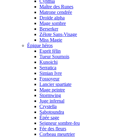
Cynthia
Maître des Runes
Matrone cendrée
Droïde alpha
Mage sombre
Berserker
Zélote Sans-Visage
Miss Magie
Épique héros
Esprit félin
Tueur Sournois
Kunoichi
Serratica
Simian Ivre
Fossoyeur
Lancier spartiate
Mage peintre
Stormwing
Juge infernal
Crystella
Sabotoundra
Épée sage
Seigneur sombre-feu
Fée des fleurs
Corbeau meurtrier