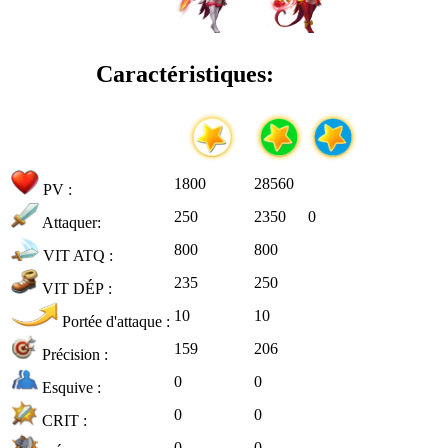
Caractéristiques:
1800
28560
PV :
250
2350
0
Attaquer:
800
800
VIT ATQ :
235
250
VIT DÉP :
10
10
Portée d'attaque :
159
206
Précision :
0
0
Esquive :
0
0
CRIT :
0
0