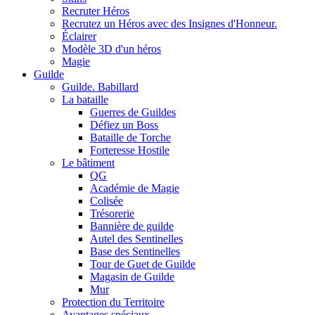
Recruter Héros
Recrutez un Héros avec des Insignes d'Honneur.
Éclairer
Modèle 3D d'un héros
Magie
Guilde
Guilde. Babillard
La bataille
Guerres de Guildes
Défiez un Boss
Bataille de Torche
Forteresse Hostile
Le bâtiment
QG
Académie de Magie
Colisée
Trésorerie
Bannière de guilde
Autel des Sentinelles
Base des Sentinelles
Tour de Guet de Guilde
Magasin de Guilde
Mur
Protection du Territoire
Avantages spéciaux