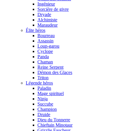
Ingénieur
Sorcière de givre
Dryade
Alchimiste
Maraudeur
Élite héros
Bourreau
Assassin
Loup-garou
Cyclope
Panda
Chaman
Reine Serpent
Démon des Glaces
Triton
Légende héros
Paladin
Mage spirituel
Ninja
Succube
Champion
Druide
Dieu du Tonnerre
Chieftain Minotaur
Grizzlie Faucheur