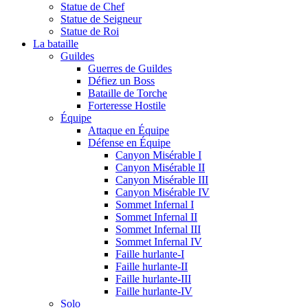
Statue de Chef
Statue de Seigneur
Statue de Roi
La bataille
Guildes
Guerres de Guildes
Défiez un Boss
Bataille de Torche
Forteresse Hostile
Équipe
Attaque en Équipe
Défense en Équipe
Canyon Misérable I
Canyon Misérable II
Canyon Misérable III
Canyon Misérable IV
Sommet Infernal I
Sommet Infernal II
Sommet Infernal III
Sommet Infernal IV
Faille hurlante-I
Faille hurlante-II
Faille hurlante-III
Faille hurlante-IV
Solo