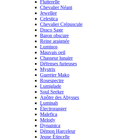
Flutterelle
Chevalier Néant
Jewellee
Celestica
Chevalier Crépuscule
Draco Sage
Baron obscure
Reine araignée
Luminos
Mauvais oeil
Chasseur lunaire
Défenses furieuses
Mystrix
Guerrier Mako
Rosespectre
Lumiglade
Soul Seeker
Apôtre des Abysses
Luminah
Électroranger
Malefica
Melody
Dynamica
Démon Harceleur
Jeune Étincelle