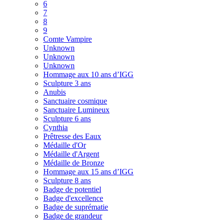
6
7
8
9
Comte Vampire
Unknown
Unknown
Unknown
Hommage aux 10 ans d’IGG
Sculpture 3 ans
Anubis
Sanctuaire cosmique
Sanctuaire Lumineux
Sculpture 6 ans
Cynthia
Prêtresse des Eaux
Médaille d'Or
Médaille d'Argent
Médaille de Bronze
Hommage aux 15 ans d’IGG
Sculpture 8 ans
Badge de potentiel
Badge d'excellence
Badge de suprématie
Badge de grandeur