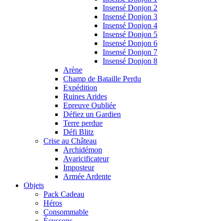
Insensé Donjon 2
Insensé Donjon 3
Insensé Donjon 4
Insensé Donjon 5
Insensé Donjon 6
Insensé Donjon 7
Insensé Donjon 8
Arène
Champ de Bataille Perdu
Expédition
Ruines Arides
Epreuve Oubliée
Défiez un Gardien
Terre perdue
Défi Blitz
Crise au Château
Archidémon
Avaricificateur
Imposteur
Armée Ardente
Objets
Pack Cadeau
Héros
Consommable
Écussons