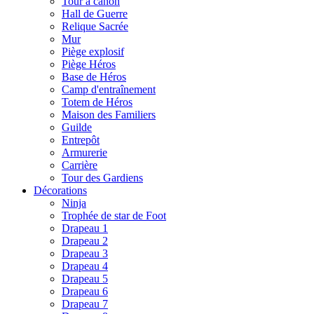
Tour à canon
Hall de Guerre
Relique Sacrée
Mur
Piège explosif
Piège Héros
Base de Héros
Camp d'entraînement
Totem de Héros
Maison des Familiers
Guilde
Entrepôt
Armurerie
Carrière
Tour des Gardiens
Décorations
Ninja
Trophée de star de Foot
Drapeau 1
Drapeau 2
Drapeau 3
Drapeau 4
Drapeau 5
Drapeau 6
Drapeau 7