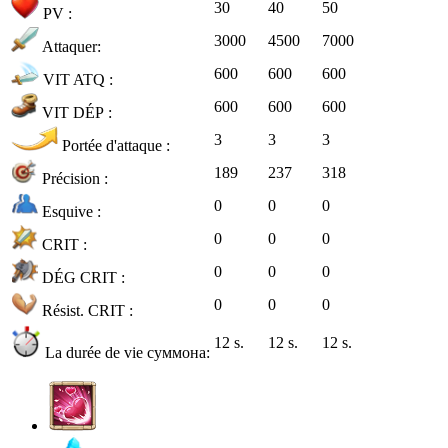
30
40
50
PV :
3000
4500
7000
Attaquer:
600
600
600
VIT ATQ :
600
600
600
VIT DÉP :
3
3
3
Portée d'attaque :
189
237
318
Précision :
0
0
0
Esquive :
0
0
0
CRIT :
0
0
0
DÉG CRIT :
0
0
0
Résist. CRIT :
12 s.
12 s.
12 s.
La durée de vie суммона: