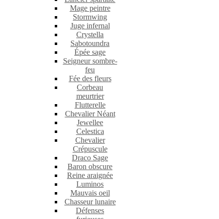
Mage peintre
Stormwing
Juge infernal
Crystella
Sabotoundra
Épée sage
Seigneur sombre-
feu
Fée des fleurs
Corbeau
meurtrier
Flutterelle
Chevalier Néant
Jewellee
Celestica
Chevalier
Crépuscule
Draco Sage
Baron obscure
Reine araignée
Luminos
Mauvais oeil
Chasseur lunaire
Défenses