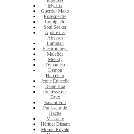
furieuses
Mystrix
Guerrier Mako
Rosespectre
Lumiglade
Soul Seeker
Apôtre des
Abysses
Luminah
Électroranger
Malefica
Melody
Dynamica
Démon
Harceleur
Jeune Étincelle
Reine Boa
Prêtresse des
Eaux
Savant Fou
Punisseur de
Hache
Massacre
Héritier Distant
Momie Royale