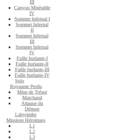
III
Canyon Misérable
IV
Sommet Infernal I
Sommet Infernal
II
Sommet Infernal
III
Sommet Infernal
IV
Faille hurlante-I
Faille hurlante-II
Faille hurlante-III
Faille hurlante-IV
Solo
Royaume Perdu
Mine de Trésor
Marchand
Attaque du
Démon
Labyrinthe
Missions Héroïques
L1
L2
L3