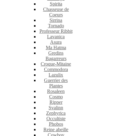
Spirita
Chasseuse de
Coeurs
Sirrina
Tornado
Professeur Ribbit
Lavanica
Asura
Ma Hatma
Gredins
Bagarreurs
Croque-Mitaine
Commodora
Lazulix
Guerrier des
Plantes
Rosaleen
Cosmo
Ripper
Svalinn
Zephyrica
Occultiste
Phobos
Reine abeille
Cowboy