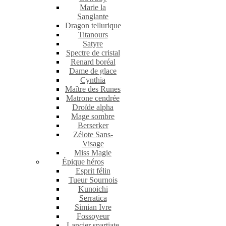
Marie la
Sanglante
Dragon tellurique
Titanours
Satyre
Spectre de cristal
Renard boréal
Dame de glace
Cynthia
Maître des Runes
Matrone cendrée
Droïde alpha
Mage sombre
Berserker
Zélote Sans-
Visage
Miss Magie
Épique héros
Esprit félin
Tueur Sournois
Kunoichi
Serratica
Simian Ivre
Fossoyeur
Lancier spartiate