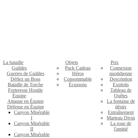
La bataille
Objets
Prix
Guildes
Pack Cadeau
Connexion
Guerres de Guildes
Héros
quotidienne
Défiez un Boss
Consommable
Description
Bataille de Torche
Écussons
Exploits
Forteresse Hostile
Tableau de
Équipe
Quêtes
Attaque en Équipe
La fontaine de
Défense en Équipe
désirs
Canyon Misérable
Entraînement
I
Marteau Divin
Canyon Misérable
La roue de
II
l'amitié
Canyon Misérable