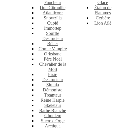
Faucheur
Glace
Duc Citrouille
Étalon de
Atlanticore
Flammes
Snowzilla
Cerbère
Cupid
Lion Ailé
Immortep
Souffle
Destructeur
Bélier
Comte Vampire
Orksbane
Père Noël
Chevalier de la
Mort
Pixie
Destructeur
Sirenia
Démoniste
Treantaur
Reine Harpie
Skeletaur
Barbe Blanche
Ghoulem
Sucre d'Orge
Arctiqua