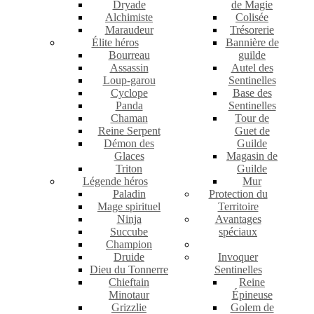
Dryade
de Magie
Alchimiste
Colisée
Maraudeur
Trésorerie
Élite héros
Bannière de
Bourreau
guilde
Assassin
Autel des
Loup-garou
Sentinelles
Cyclope
Base des
Panda
Sentinelles
Chaman
Tour de
Reine Serpent
Guet de
Démon des
Guilde
Glaces
Magasin de
Triton
Guilde
Légende héros
Mur
Paladin
Protection du
Mage spirituel
Territoire
Ninja
Avantages
Succube
spéciaux
Champion
Druide
Invoquer
Dieu du Tonnerre
Sentinelles
Chieftain
Reine
Minotaur
Épineuse
Grizzlie
Golem de