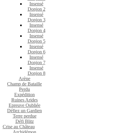
Insensé
Donjon 2
Insensé
Donjon 3
Insensé
Donjon 4
Insensé
Donjon 5
Insensé
Donjon 6
Insensé
Donjon 7
Insensé
Donjon 8
Arène
Champ de Bataille
Perdu
Expédition
Ruines Arides
Epreuve Oubliée
Défiez un Gardien
Terre perdue
Défi Blitz
Crise au Château
Archidémon