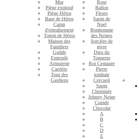
Mur
Rose
Piège explosif
Ballon
Piège Héros
Fleurs
Base de Héros
Sapin de
Camp
Noel
d'entraînement
Bonhomme
Totem de Héros
des Neiges
Maison des
Sorcière de
Familiers
givre
Guilde
Dieu du
Entrepôt
Tonnerre
Armurerie
Roi Centaure
Carrière
Pierre
Tour des
tombale
Gardiens
Cercueil
Sapin
Cheminée
Johnny Neige
Cupide
Chocolat
A
B
C
D
E