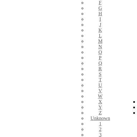
F
G
H
I
J
K
L
M
N
O
P
Q
R
S
T
U
V
W
X
Y
Z
Unknown
1
2
3