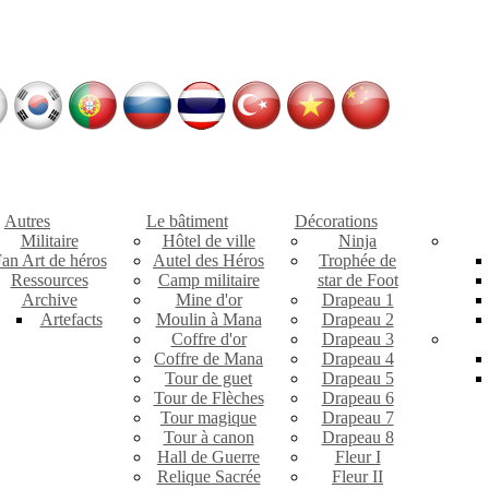
Autres
Le bâtiment
Décorations
Militaire
Hôtel de ville
Ninja
an Art de héros
Autel des Héros
Trophée de
Ressources
Camp militaire
star de Foot
Archive
Mine d'or
Drapeau 1
Artefacts
Moulin à Mana
Drapeau 2
Coffre d'or
Drapeau 3
Coffre de Mana
Drapeau 4
Tour de guet
Drapeau 5
Tour de Flèches
Drapeau 6
Tour magique
Drapeau 7
Tour à canon
Drapeau 8
Hall de Guerre
Fleur I
Relique Sacrée
Fleur II