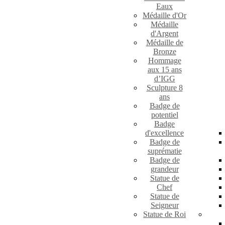
Eaux
Médaille d'Or
Médaille
d'Argent
Médaille de
Bronze
Hommage
aux 15 ans
d’IGG
Sculpture 8
ans
Badge de
potentiel
Badge
d'excellence
Badge de
suprématie
Badge de
grandeur
Statue de
Chef
Statue de
Seigneur
Statue de Roi