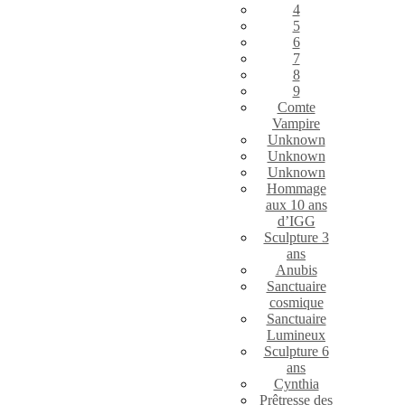
4
5
6
7
8
9
Comte
Vampire
Unknown
Unknown
Unknown
Hommage
aux 10 ans
d’IGG
Sculpture 3
ans
Anubis
Sanctuaire
cosmique
Sanctuaire
Lumineux
Sculpture 6
ans
Cynthia
Prêtresse des