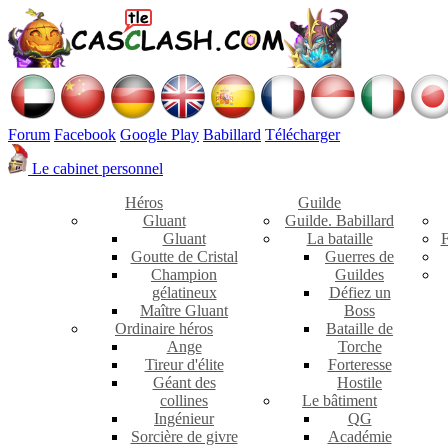
Forum
Facebook
Google Play
Babillard
Télécharger
Le cabinet personnel
Héros
Guilde
Gluant
Guilde. Babillard
Gluant
La bataille
F
Goutte de Cristal
Guerres de
Champion
Guildes
gélatineux
Défiez un
Maître Gluant
Boss
Ordinaire héros
Bataille de
Ange
Torche
Tireur d'élite
Forteresse
Géant des
Hostile
collines
Le bâtiment
Ingénieur
QG
Sorcière de givre
Académie