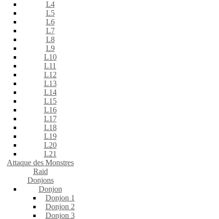
L4
L5
L6
L7
L8
L9
L10
L11
L12
L13
L14
L15
L16
L17
L18
L19
L20
L21
Attaque des Monstres
Raid
Donjons
Donjon
Donjon 1
Donjon 2
Donjon 3