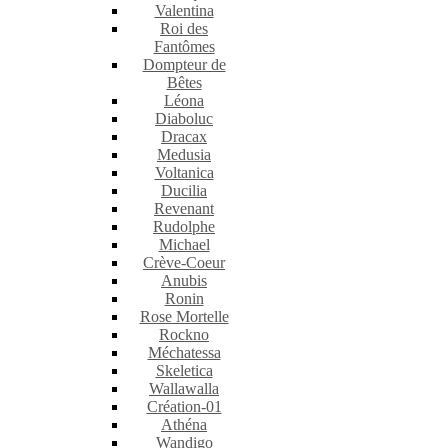
Valentina
Roi des
Fantômes
Dompteur de
Bêtes
Léona
Diaboluc
Dracax
Medusia
Voltanica
Ducilia
Revenant
Rudolphe
Michael
Crève-Coeur
Anubis
Ronin
Rose Mortelle
Rockno
Méchatessa
Skeletica
Wallawalla
Création-01
Athéna
Wandigo