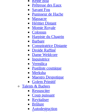
Reine Boa
Prêtresse des Eaux
Savant Fou
Punisseur de Hache
Massacre
Héritier Distant
Momie Royale
Colossus
Harpiste du Chagrin
Barbare
Conspiratrice Distante
Droïde Raffiné
Dame Weldcore
Inquisitrice
Vermilica
Pugiliste cosmique
Merksha
Maestro Despotique
Golem Primitif
Talents & Badges
Ressusciter
Coup puissant
Revitaliser
Brûlure
Autodestruction