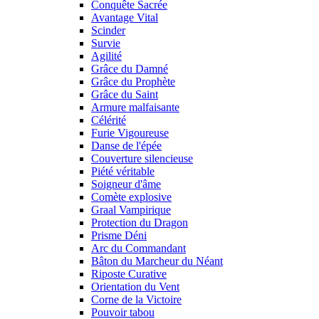
Conquête Sacrée
Avantage Vital
Scinder
Survie
Agilité
Grâce du Damné
Grâce du Prophète
Grâce du Saint
Armure malfaisante
Célérité
Furie Vigoureuse
Danse de l'épée
Couverture silencieuse
Piété véritable
Soigneur d'âme
Comète explosive
Graal Vampirique
Protection du Dragon
Prisme Déni
Arc du Commandant
Bâton du Marcheur du Néant
Riposte Curative
Orientation du Vent
Corne de la Victoire
Pouvoir tabou