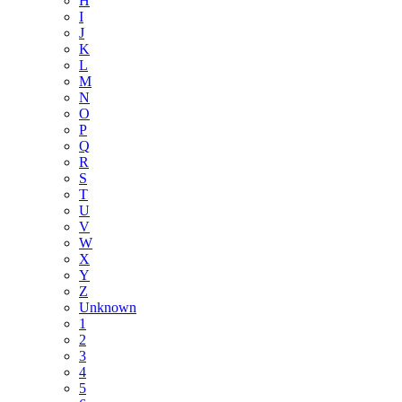
H
I
J
K
L
M
N
O
P
Q
R
S
T
U
V
W
X
Y
Z
Unknown
1
2
3
4
5