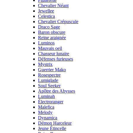
Flutterelle
Chevalier Néant
Jewellee
Celestica
Chevalier Crépuscule
Draco Sage
Baron obscure
Reine araignée
Luminos
Mauvais oeil
Chasseur lunaire
Défenses furieuses
Mystrix
Guerrier Mako
Rosespectre
Lumiglade
Soul Seeker
Apôtre des Abysses
Luminah
Électroranger
Malefica
Melody
Dynamica
Démon Harceleur
Jeune Étincelle