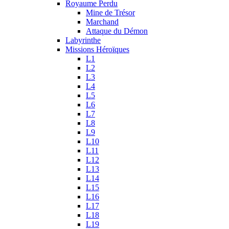
Royaume Perdu
Mine de Trésor
Marchand
Attaque du Démon
Labyrinthe
Missions Héroïques
L1
L2
L3
L4
L5
L6
L7
L8
L9
L10
L11
L12
L13
L14
L15
L16
L17
L18
L19