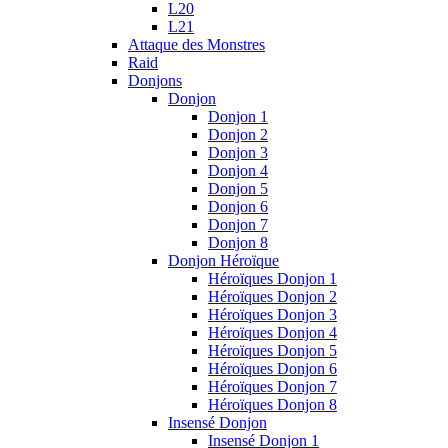
L20
L21
Attaque des Monstres
Raid
Donjons
Donjon
Donjon 1
Donjon 2
Donjon 3
Donjon 4
Donjon 5
Donjon 6
Donjon 7
Donjon 8
Donjon Héroïque
Héroïques Donjon 1
Héroïques Donjon 2
Héroïques Donjon 3
Héroïques Donjon 4
Héroïques Donjon 5
Héroïques Donjon 6
Héroïques Donjon 7
Héroïques Donjon 8
Insensé Donjon
Insensé Donjon 1