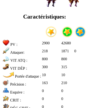
Caractéristiques:
2900
42680
PV :
218
1871
0
Attaquer:
800
800
VIT ATQ :
300
315
VIT DÉP :
10
10
Portée d'attaque :
163
210
Précision :
0
0
Esquive :
0
0
CRIT :
0
0