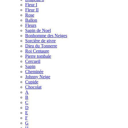
Fleur I
Fleur II
Rose
Ballon
Fleurs
Sapin de Noel
Bonhomme des Neiges
Sorcière de givre
Dieu du Tonnerre
Roi Centaure
Pierre tombale
Cercueil
Sapin
Cheminée
Johnny Neige
Cupide
Chocolat
A
B
C
D
E
F
G