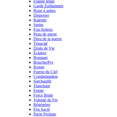
Frappe létale
Garde Enflammée
Roue à aubes
Disperser
Ralentir
Sprint
Fou furieux
Peau de pierre
Dieu de la guerre
Ténacité
Drain de Vie
Éclairer
Rempart
BouclierPsy
Ronge
Fureur du Ciel
Condamnation
Surchauffe
Tranchant
Feinte
Force Brute
Volonté de Fer
Régénérer
Feu Sacré
Pacte Profane