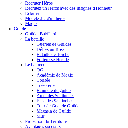
Recruter Héros
Recrutez un Héros avec des Insignes d'Honneur.
Éclairer
Modèle 3D d'un héros
Magie
Guilde
Guilde. Babillard
La bataille
Guerres de Guildes
Défiez un Boss
Bataille de Torche
Forteresse Hostile
Le bâtiment
QG
Académie de Magie
Colisée
Trésorerie
Bannière de guilde
Autel des Sentinelles
Base des Sentinelles
Tour de Guet de Guilde
Magasin de Guilde
Mur
Protection du Territoire
Avantages spéciaux