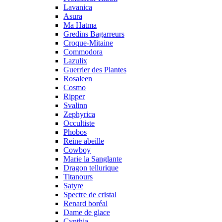
Lavanica
Asura
Ma Hatma
Gredins Bagarreurs
Croque-Mitaine
Commodora
Lazulix
Guerrier des Plantes
Rosaleen
Cosmo
Ripper
Svalinn
Zephyrica
Occultiste
Phobos
Reine abeille
Cowboy
Marie la Sanglante
Dragon tellurique
Titanours
Satyre
Spectre de cristal
Renard boréal
Dame de glace
Cynthia