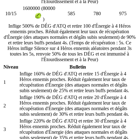
l'Étourdissement et à la Peur)
1600000 (80000
10/15
585
780
975
)
Inflige 500% de DÉG d'ATQ et retire 100 d'Énergie à 4 Héros
ennemis proches. Réduit également leur taux de récupération
d'Énergie (des attaques normales et dégâts subis seulement) de 90%
et retire leurs buffs pendant 4s. (Temps de récupération : 5s. Ce
Héros inflige Silence sur 4 Héros ennemis aléatoires pendant 3s
toutes les 5s, renvoie 50% de tous les DÉG et est immunisé à
l'Étourdissement et à la Peur)
Niveau
Bulletin
Inflige 160% de DÉG d'ATQ et retire 15 d'Énergie à 4
Héros ennemis proches. Réduit également leur taux de
1
récupération d'Énergie (des attaques normales et dégâts
subis seulement) de 25% et retire leurs buffs pendant 4s.
Inflige 190% de DÉG d'ATQ et retire 20 d'Énergie à 4
Héros ennemis proches. Réduit également leur taux de
2
récupération d'Énergie (des attaques normales et dégâts
subis seulement) de 30% et retire leurs buffs pendant 4s.
Inflige 220% de DÉG d'ATQ et retire 30 d'Énergie à 4
Héros ennemis proches. Réduit également leur taux de
3
récupération d'Énergie (des attaques normales et dégâts
subis seulement) de 35% et retire leurs buffs pendant 4s.