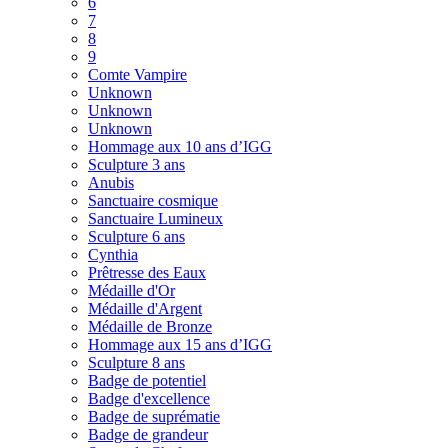
6
7
8
9
Comte Vampire
Unknown
Unknown
Unknown
Hommage aux 10 ans d’IGG
Sculpture 3 ans
Anubis
Sanctuaire cosmique
Sanctuaire Lumineux
Sculpture 6 ans
Cynthia
Prêtresse des Eaux
Médaille d'Or
Médaille d'Argent
Médaille de Bronze
Hommage aux 15 ans d’IGG
Sculpture 8 ans
Badge de potentiel
Badge d'excellence
Badge de suprématie
Badge de grandeur