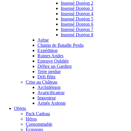
Insensé Donjon 2
Insensé Donjon 3
Insensé Donjon 4
Insensé Donjon 5
Insensé Donjon 6
Insensé Donjon 7
Insensé Donjon 8
Arène
Champ de Bataille Perdu
Expédition
Ruines Arides
Epreuve Oubliée
Défiez un Gardien
Terre perdue
Défi Blitz
Crise au Château
Archidémon
Avaricificateur
Imposteur
Armée Ardente
Objets
Pack Cadeau
Héros
Consommable
Écussons