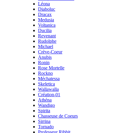
Léona
Diaboluc
Dracax
Medusia
Voltanica
Ducilia
Revenant
Rudolphe
Michael
Crève-Coeur
Anubis
Ronin
Rose Mortelle
Rockno
Méchatessa
Skeletica
Wallawalla
Création-01
Athéna
Wandigo
Spirita
Chasseuse de Coeurs
Sirrina
Tornado
Professeur Ribbit