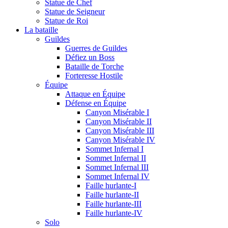
Statue de Chef
Statue de Seigneur
Statue de Roi
La bataille
Guildes
Guerres de Guildes
Défiez un Boss
Bataille de Torche
Forteresse Hostile
Équipe
Attaque en Équipe
Défense en Équipe
Canyon Misérable I
Canyon Misérable II
Canyon Misérable III
Canyon Misérable IV
Sommet Infernal I
Sommet Infernal II
Sommet Infernal III
Sommet Infernal IV
Faille hurlante-I
Faille hurlante-II
Faille hurlante-III
Faille hurlante-IV
Solo