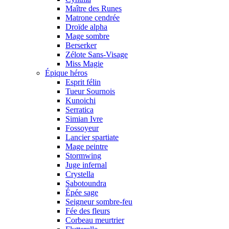
Maître des Runes
Matrone cendrée
Droïde alpha
Mage sombre
Berserker
Zélote Sans-Visage
Miss Magie
Épique héros
Esprit félin
Tueur Sournois
Kunoichi
Serratica
Simian Ivre
Fossoyeur
Lancier spartiate
Mage peintre
Stormwing
Juge infernal
Crystella
Sabotoundra
Épée sage
Seigneur sombre-feu
Fée des fleurs
Corbeau meurtrier