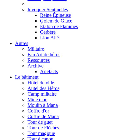
Invoquer Sentinelles
Reine Épineuse
Golem de Glace
Étalon de Flammes
Cerbère
Lion Ailé
Autres
Militaire
Fan Art de héros
Ressources
Archive
Artefacts
Le bâtiment
Hôtel de ville
Autel des Héros
Camp militaire
Mine d'or
Moulin à Mana
Coffre d'or
Coffre de Mana
Tour de guet
Tour de Flèches
Tour magique
Tour à canon