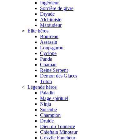
Ingénieur
Sorcière de givre
Dryade
Alchimiste
Maraudeur
Élite héros
Bourreau
Assassin
Loup-garou
Cyclope
Panda
Chaman
Reine Serpent
Démon des Glaces
Triton
Légende héros
Paladin
Mage spirituel
Ninja
Succube
Champion
Druide
Dieu du Tonnerre
Chieftain Minotaur
Grizzlie Faucheur