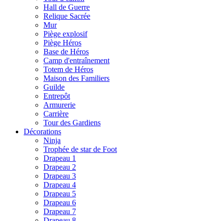
Hall de Guerre
Relique Sacrée
Mur
Piège explosif
Piège Héros
Base de Héros
Camp d'entraînement
Totem de Héros
Maison des Familiers
Guilde
Entrepôt
Armurerie
Carrière
Tour des Gardiens
Décorations
Ninja
Trophée de star de Foot
Drapeau 1
Drapeau 2
Drapeau 3
Drapeau 4
Drapeau 5
Drapeau 6
Drapeau 7
Drapeau 8