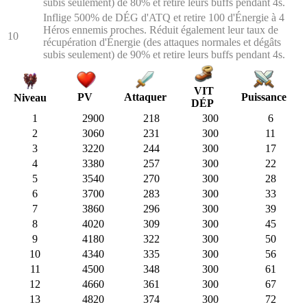
subis seulement) de 80% et retire leurs buffs pendant 4s.
Inflige 500% de DÉG d'ATQ et retire 100 d'Énergie à 4
Héros ennemis proches. Réduit également leur taux de
10
récupération d'Énergie (des attaques normales et dégâts
subis seulement) de 90% et retire leurs buffs pendant 4s.
VIT
PV
Attaquer
Puissance
Niveau
DÉP
1
2900
218
300
6
2
3060
231
300
11
3
3220
244
300
17
4
3380
257
300
22
5
3540
270
300
28
6
3700
283
300
33
7
3860
296
300
39
8
4020
309
300
45
9
4180
322
300
50
10
4340
335
300
56
11
4500
348
300
61
12
4660
361
300
67
13
4820
374
300
72