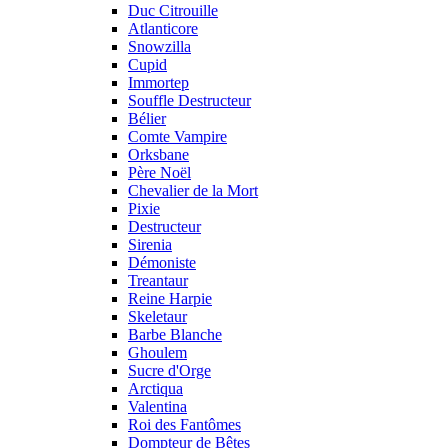
Duc Citrouille
Atlanticore
Snowzilla
Cupid
Immortep
Souffle Destructeur
Bélier
Comte Vampire
Orksbane
Père Noël
Chevalier de la Mort
Pixie
Destructeur
Sirenia
Démoniste
Treantaur
Reine Harpie
Skeletaur
Barbe Blanche
Ghoulem
Sucre d'Orge
Arctiqua
Valentina
Roi des Fantômes
Dompteur de Bêtes