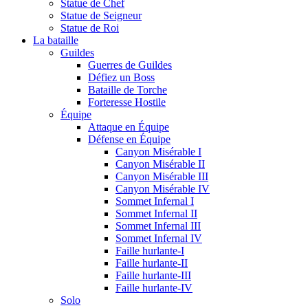
Statue de Chef
Statue de Seigneur
Statue de Roi
La bataille
Guildes
Guerres de Guildes
Défiez un Boss
Bataille de Torche
Forteresse Hostile
Équipe
Attaque en Équipe
Défense en Équipe
Canyon Misérable I
Canyon Misérable II
Canyon Misérable III
Canyon Misérable IV
Sommet Infernal I
Sommet Infernal II
Sommet Infernal III
Sommet Infernal IV
Faille hurlante-I
Faille hurlante-II
Faille hurlante-III
Faille hurlante-IV
Solo