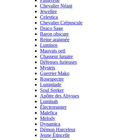
Flutterelle
Chevalier Néant
Jewellee
Celestica
Chevalier Crépuscule
Draco Sage
Baron obscure
Reine araignée
Luminos
Mauvais oeil
Chasseur lunaire
Défenses furieuses
Mystrix
Guerrier Mako
Rosespectre
Lumiglade
Soul Seeker
Apôtre des Abysses
Luminah
Électroranger
Malefica
Melody
Dynamica
Démon Harceleur
Jeune Étincelle