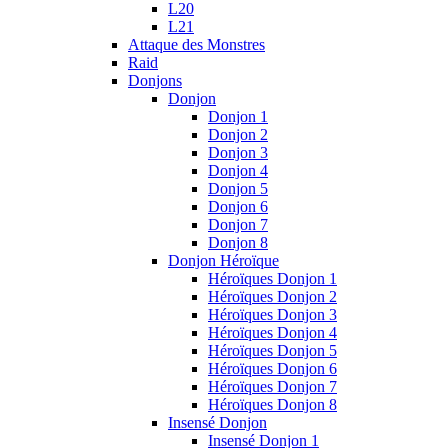
L20
L21
Attaque des Monstres
Raid
Donjons
Donjon
Donjon 1
Donjon 2
Donjon 3
Donjon 4
Donjon 5
Donjon 6
Donjon 7
Donjon 8
Donjon Héroïque
Héroïques Donjon 1
Héroïques Donjon 2
Héroïques Donjon 3
Héroïques Donjon 4
Héroïques Donjon 5
Héroïques Donjon 6
Héroïques Donjon 7
Héroïques Donjon 8
Insensé Donjon
Insensé Donjon 1