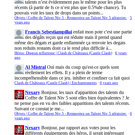
talents n’est évidemment pas le même pour les plus
récents (à partir de fs ce n’est plus que 0.5%de chance). Tu
pouvais voir les taux de drops dans un points...
Objets | Coffre de Talent Niv 5 - Remportez un Talent Niv 5 aléatoire.
·
5
years ago
Francis Sebestiampillai
enfait mon pote c'est une partie
des dégâts reçus qui est réduite mais il prend quand
même des dégats et garde enflammée ça renvoie les degats
non reduits restants dont ca le rend plus difficile à...
Héros: Dragon tellurique | Clash de Châteaux (Castle Clash)
·
6 years
ago
Al Mistral
Oui mais du coup qu'est-ce quels sont
réellement les effets. Il y a plein de terme
incompréhensible dans ce jeu. inhiber et confiner ca fait quoi
Clash de Châteaux (Castle Clash) | Enchantements
·
6 years ago
Nexary
Bonjour, les taux d'apparition des talents du
Coffre de Talent Niv 5 sont elles bien équivalentes ? Je
ne pense pas en vu des faibles apparitions des talents récents.
Suivant ce constat je me...
Objets | Coffre de Talent Niv 5 - Remportez un Talent Niv 5 aléatoire.
·
6
years ago
Nexary
Bonjour, par rapport aux votes pour les
différents équipements des héros, il serait intéressant