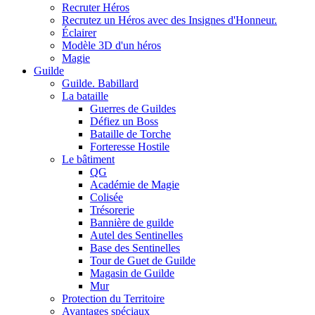
Recruter Héros
Recrutez un Héros avec des Insignes d'Honneur.
Éclairer
Modèle 3D d'un héros
Magie
Guilde
Guilde. Babillard
La bataille
Guerres de Guildes
Défiez un Boss
Bataille de Torche
Forteresse Hostile
Le bâtiment
QG
Académie de Magie
Colisée
Trésorerie
Bannière de guilde
Autel des Sentinelles
Base des Sentinelles
Tour de Guet de Guilde
Magasin de Guilde
Mur
Protection du Territoire
Avantages spéciaux