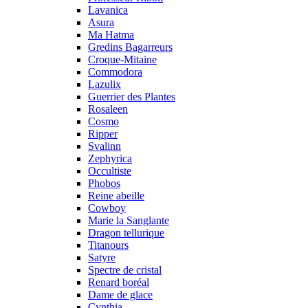
Lavanica
Asura
Ma Hatma
Gredins Bagarreurs
Croque-Mitaine
Commodora
Lazulix
Guerrier des Plantes
Rosaleen
Cosmo
Ripper
Svalinn
Zephyrica
Occultiste
Phobos
Reine abeille
Cowboy
Marie la Sanglante
Dragon tellurique
Titanours
Satyre
Spectre de cristal
Renard boréal
Dame de glace
Cynthia