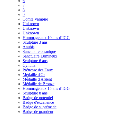
6
7
8
9
Comte Vampire
Unknown
Unknown
Unknown
Hommage aux 10 ans d’IGG
Sculpture 3 ans
Anubis
Sanctuaire cosmique
Sanctuaire Lumineux
Sculpture 6 ans
Cynthia
Prêtresse des Eaux
Médaille d'Or
Médaille d'Argent
Médaille de Bronze
Hommage aux 15 ans d’IGG
Sculpture 8 ans
Badge de potentiel
Badge d'excellence
Badge de suprématie
Badge de grandeur