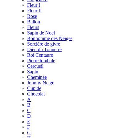
Fleur I
Fleur II
Rose
Ballon
Fleurs
Sapin de Noel
Bonhomme des Neiges
Sorcière de givre
Dieu du Tonnerre
Roi Centaure
Pierre tombale
Cercueil
Sapin
Cheminée
Johnny Neige
Cupide
Chocolat
A
B
C
D
E
F
G