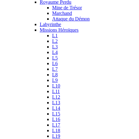
Royaume Perdu
Mine de Trésor
Marchand
Attaque du Démon
Labyrinthe
Missions Héroïques
L1
L2
L3
L4
L5
L6
L7
L8
L9
L10
L11
L12
L13
L14
L15
L16
L17
L18
L19