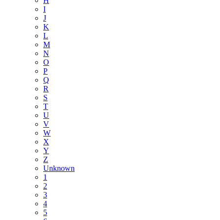
H
I
J
K
L
M
N
O
P
Q
R
S
T
U
V
W
X
Y
Z
Unknown
1
2
3
4
5