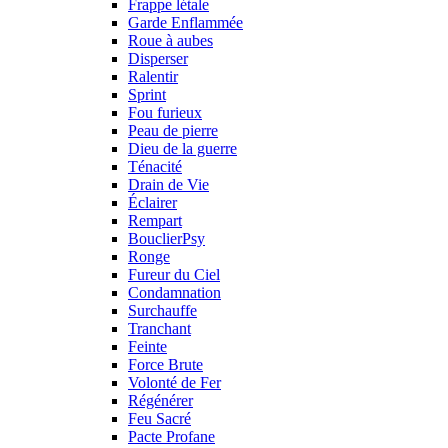
Frappe létale
Garde Enflammée
Roue à aubes
Disperser
Ralentir
Sprint
Fou furieux
Peau de pierre
Dieu de la guerre
Ténacité
Drain de Vie
Éclairer
Rempart
BouclierPsy
Ronge
Fureur du Ciel
Condamnation
Surchauffe
Tranchant
Feinte
Force Brute
Volonté de Fer
Régénérer
Feu Sacré
Pacte Profane