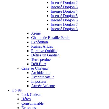
Insensé Donjon 2
Insensé Donjon 3
Insensé Donjon 4
Insensé Donjon 5
Insensé Donjon 6
Insensé Donjon 7
Insensé Donjon 8
Arène
Champ de Bataille Perdu
Expédition
Ruines Arides
Epreuve Oubliée
Défiez un Gardien
Terre perdue
Défi Blitz
Crise au Château
Archidémon
Avaricificateur
Imposteur
Armée Ardente
Objets
Pack Cadeau
Héros
Consommable
Écussons