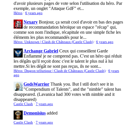
d'avoir plusieurs pages de vote selon l'utilisation du héro. Par
exemple, un onglet "Attaque GdF" et...
Héros
·
6 years ago
Nexary
Bonjour, ça serait cool d'avoir en bas des pages
de recommandation héroïque un espace "récap" qui,
comme son nom l'indique, récapitule en une simple fiche les
éléments les plus recommandés pour le...
Héros: Unknown | Clash de Châteaux (Castle Clash)
·
6 years ago
Archange Gabriel
Ceux qui conseillent Garde
Enflammé je ne comprend pas. C'est un héro qui réduit
les dégâts qu'il reçoit donc c'est le talent le plus nul à lui
mettre.Si les dégât ne sont pas reçus, ils ne sont...
Héros: Dragon tellurique | Clash de Châteaux (Castle Clash)
·
6 years
ago
GodsWarrior
Thank you. But I still don't see it in
"Compendium of Talents", and the "nimble" talent has
disappeared. (Lavanica had 300 votes with nimble and it
disappeared)
Castle Clash
·
7 years ago
Demonisius
added
Castle Clash
·
7 years ago