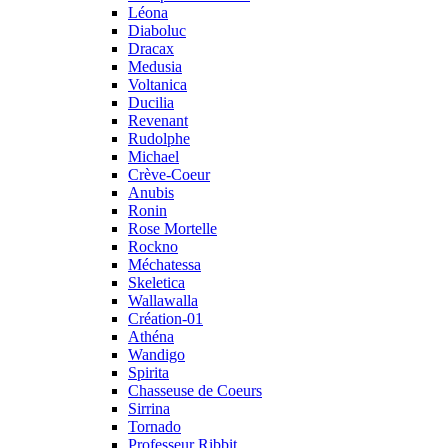
Léona
Diaboluc
Dracax
Medusia
Voltanica
Ducilia
Revenant
Rudolphe
Michael
Crève-Coeur
Anubis
Ronin
Rose Mortelle
Rockno
Méchatessa
Skeletica
Wallawalla
Création-01
Athéna
Wandigo
Spirita
Chasseuse de Coeurs
Sirrina
Tornado
Professeur Ribbit