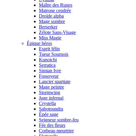
Maître des Runes
Matrone cendrée
Droïde alpha
Mage sombre
Berserker
Zélote Sans-Visage
Miss Magie
Épique héros
Esprit félin
Tueur Sournois
Kunoichi
Serratica
Simian Ivre
Fossoyeur
Lancier spartiate
Mage peintre
Stormwing
Juge infernal
Crystella
Sabotoundra
Épée sage
Seigneur sombre-feu
Fée des fleurs
Corbeau meurtrier