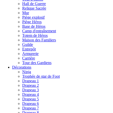
Hall de Guerre
Relique Sacrée
Mur
Piège explosif
Piège Héros
Base de Héros
Camp d'entraînement
Totem de Héros
Maison des Familiers
Guilde
Entrepôt
Armurerie
Carrière
Tour des Gardiens
Décorations
Ninja
Trophée de star de Foot
Drapeau 1
Drapeau 2
Drapeau 3
Drapeau 4
Drapeau 5
Drapeau 6
Drapeau 7
Drapeau 8