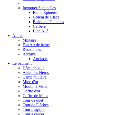
Invoquer Sentinelles
Reine Épineuse
Golem de Glace
Étalon de Flammes
Cerbère
Lion Ailé
Autres
Militaire
Fan Art de héros
Ressources
Archive
Artefacts
Le bâtiment
Hôtel de ville
Autel des Héros
Camp militaire
Mine d'or
Moulin à Mana
Coffre d'or
Coffre de Mana
Tour de guet
Tour de Flèches
Tour magique
Tour à canon