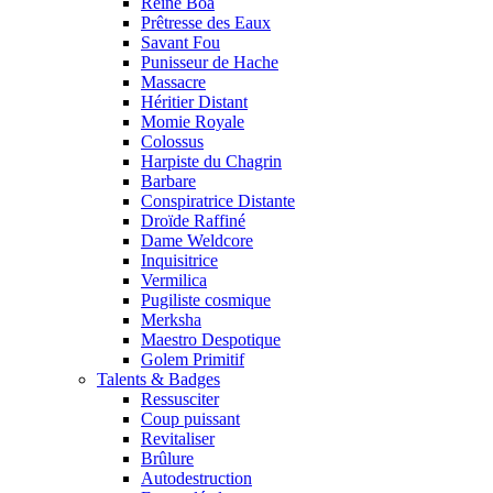
Reine Boa
Prêtresse des Eaux
Savant Fou
Punisseur de Hache
Massacre
Héritier Distant
Momie Royale
Colossus
Harpiste du Chagrin
Barbare
Conspiratrice Distante
Droïde Raffiné
Dame Weldcore
Inquisitrice
Vermilica
Pugiliste cosmique
Merksha
Maestro Despotique
Golem Primitif
Talents & Badges
Ressusciter
Coup puissant
Revitaliser
Brûlure
Autodestruction