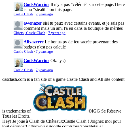
GodsWarrior
Il n'y a pas "célérité" sur cette page.
There
is no "stealth" on this page.
Castle Clash
·
7 years ago
awenazer
sisi tu peux avec certains events, et je sais pas
comment mais un ami l'a eu dans la boutique de mérites
Objets | Castle Clash
·
7 years ago
Alixazerre
Le bonus pv de feu sacrée provenant des
badges n'est pas calculé
Castle Clash
·
7 years ago
GodsWarrior
Ok. ty :)
Castle Clash
·
7 years ago
casclash.com is a fan site of a game Castle Clash and All site content
is trademarks of
©IGG Se Réserve
Tous les Droits.
Hey! Je joue à Clash de Châteaux:Castle Clash ! Joignez moi pour
tout défoncer! https://play.google.com/store/apps/details?