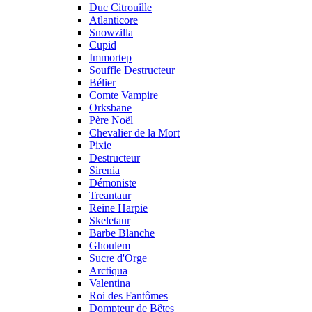
Duc Citrouille
Atlanticore
Snowzilla
Cupid
Immortep
Souffle Destructeur
Bélier
Comte Vampire
Orksbane
Père Noël
Chevalier de la Mort
Pixie
Destructeur
Sirenia
Démoniste
Treantaur
Reine Harpie
Skeletaur
Barbe Blanche
Ghoulem
Sucre d'Orge
Arctiqua
Valentina
Roi des Fantômes
Dompteur de Bêtes