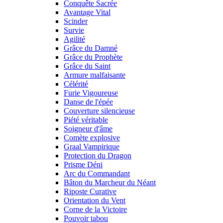
Conquête Sacrée
Avantage Vital
Scinder
Survie
Agilité
Grâce du Damné
Grâce du Prophète
Grâce du Saint
Armure malfaisante
Célérité
Furie Vigoureuse
Danse de l'épée
Couverture silencieuse
Piété véritable
Soigneur d'âme
Comète explosive
Graal Vampirique
Protection du Dragon
Prisme Déni
Arc du Commandant
Bâton du Marcheur du Néant
Riposte Curative
Orientation du Vent
Corne de la Victoire
Pouvoir tabou