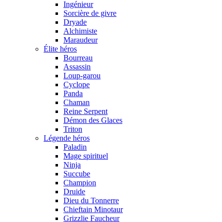
Ingénieur
Sorcière de givre
Dryade
Alchimiste
Maraudeur
Élite héros
Bourreau
Assassin
Loup-garou
Cyclope
Panda
Chaman
Reine Serpent
Démon des Glaces
Triton
Légende héros
Paladin
Mage spirituel
Ninja
Succube
Champion
Druide
Dieu du Tonnerre
Chieftain Minotaur
Grizzlie Faucheur