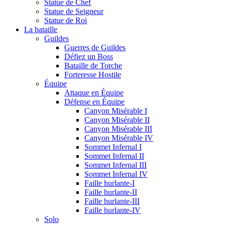
Statue de Chef
Statue de Seigneur
Statue de Roi
La bataille
Guildes
Guerres de Guildes
Défiez un Boss
Bataille de Torche
Forteresse Hostile
Équipe
Attaque en Équipe
Défense en Équipe
Canyon Misérable I
Canyon Misérable II
Canyon Misérable III
Canyon Misérable IV
Sommet Infernal I
Sommet Infernal II
Sommet Infernal III
Sommet Infernal IV
Faille hurlante-I
Faille hurlante-II
Faille hurlante-III
Faille hurlante-IV
Solo