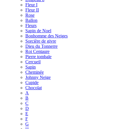
Fleur I
Fleur II
Rose
Ballon
Fleurs
Sapin de Noel
Bonhomme des Neiges
Sorcière de givre
Dieu du Tonnerre
Roi Centaure
Pierre tombale
Cercueil
Sapin
Cheminée
Johnny Neige
Cupide
Chocolat
A
B
C
D
E
F
G