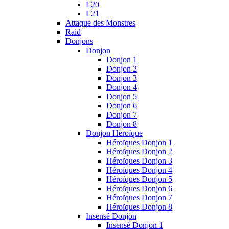
L20
L21
Attaque des Monstres
Raid
Donjons
Donjon
Donjon 1
Donjon 2
Donjon 3
Donjon 4
Donjon 5
Donjon 6
Donjon 7
Donjon 8
Donjon Héroïque
Héroïques Donjon 1
Héroïques Donjon 2
Héroïques Donjon 3
Héroïques Donjon 4
Héroïques Donjon 5
Héroïques Donjon 6
Héroïques Donjon 7
Héroïques Donjon 8
Insensé Donjon
Insensé Donjon 1