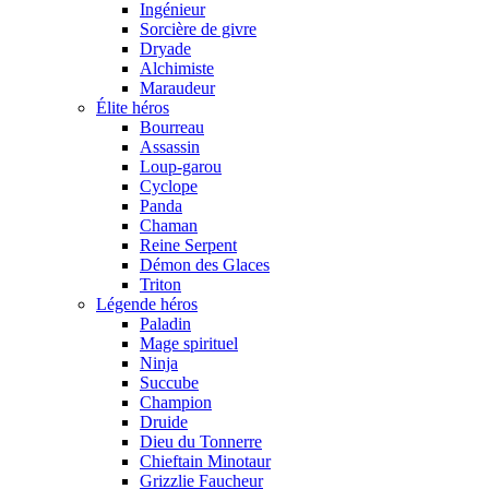
Ingénieur
Sorcière de givre
Dryade
Alchimiste
Maraudeur
Élite héros
Bourreau
Assassin
Loup-garou
Cyclope
Panda
Chaman
Reine Serpent
Démon des Glaces
Triton
Légende héros
Paladin
Mage spirituel
Ninja
Succube
Champion
Druide
Dieu du Tonnerre
Chieftain Minotaur
Grizzlie Faucheur