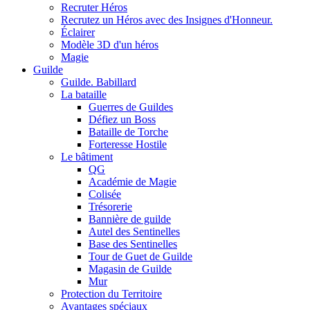
Recruter Héros
Recrutez un Héros avec des Insignes d'Honneur.
Éclairer
Modèle 3D d'un héros
Magie
Guilde
Guilde. Babillard
La bataille
Guerres de Guildes
Défiez un Boss
Bataille de Torche
Forteresse Hostile
Le bâtiment
QG
Académie de Magie
Colisée
Trésorerie
Bannière de guilde
Autel des Sentinelles
Base des Sentinelles
Tour de Guet de Guilde
Magasin de Guilde
Mur
Protection du Territoire
Avantages spéciaux