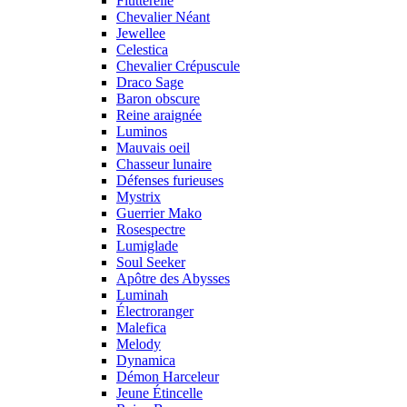
Flutterelle
Chevalier Néant
Jewellee
Celestica
Chevalier Crépuscule
Draco Sage
Baron obscure
Reine araignée
Luminos
Mauvais oeil
Chasseur lunaire
Défenses furieuses
Mystrix
Guerrier Mako
Rosespectre
Lumiglade
Soul Seeker
Apôtre des Abysses
Luminah
Électroranger
Malefica
Melody
Dynamica
Démon Harceleur
Jeune Étincelle