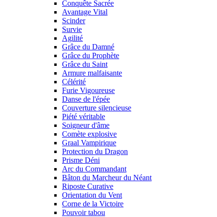
Conquête Sacrée
Avantage Vital
Scinder
Survie
Agilité
Grâce du Damné
Grâce du Prophète
Grâce du Saint
Armure malfaisante
Célérité
Furie Vigoureuse
Danse de l'épée
Couverture silencieuse
Piété véritable
Soigneur d'âme
Comète explosive
Graal Vampirique
Protection du Dragon
Prisme Déni
Arc du Commandant
Bâton du Marcheur du Néant
Riposte Curative
Orientation du Vent
Corne de la Victoire
Pouvoir tabou