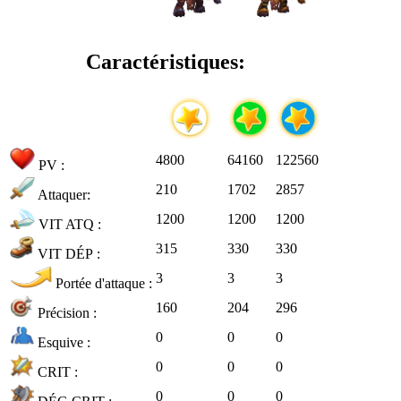
Caractéristiques:
4800
64160
122560
PV :
210
1702
2857
Attaquer:
1200
1200
1200
VIT ATQ :
315
330
330
VIT DÉP :
3
3
3
Portée d'attaque :
160
204
296
Précision :
0
0
0
Esquive :
0
0
0
CRIT :
0
0
0