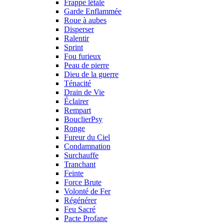
Frappe létale
Garde Enflammée
Roue à aubes
Disperser
Ralentir
Sprint
Fou furieux
Peau de pierre
Dieu de la guerre
Ténacité
Drain de Vie
Éclairer
Rempart
BouclierPsy
Ronge
Fureur du Ciel
Condamnation
Surchauffe
Tranchant
Feinte
Force Brute
Volonté de Fer
Régénérer
Feu Sacré
Pacte Profane