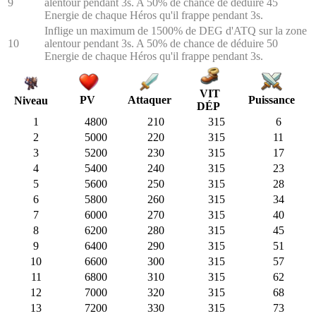
9
alentour pendant 3s. A 50% de chance de déduire 45
Energie de chaque Héros qu'il frappe pendant 3s.
Inflige un maximum de 1500% de DEG d'ATQ sur la zone
10
alentour pendant 3s. A 50% de chance de déduire 50
Energie de chaque Héros qu'il frappe pendant 3s.
VIT
PV
Attaquer
Puissance
Niveau
DÉP
1
4800
210
315
6
2
5000
220
315
11
3
5200
230
315
17
4
5400
240
315
23
5
5600
250
315
28
6
5800
260
315
34
7
6000
270
315
40
8
6200
280
315
45
9
6400
290
315
51
10
6600
300
315
57
11
6800
310
315
62
12
7000
320
315
68
13
7200
330
315
73