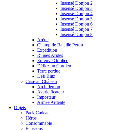
Insensé Donjon 2
Insensé Donjon 3
Insensé Donjon 4
Insensé Donjon 5
Insensé Donjon 6
Insensé Donjon 7
Insensé Donjon 8
Arène
Champ de Bataille Perdu
Expédition
Ruines Arides
Epreuve Oubliée
Défiez un Gardien
Terre perdue
Défi Blitz
Crise au Château
Archidémon
Avaricificateur
Imposteur
Armée Ardente
Objets
Pack Cadeau
Héros
Consommable
Écussons