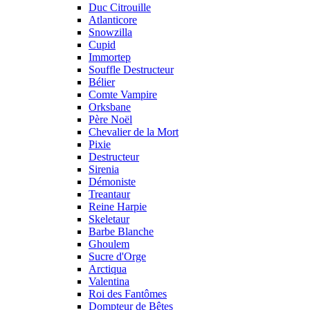
Duc Citrouille
Atlanticore
Snowzilla
Cupid
Immortep
Souffle Destructeur
Bélier
Comte Vampire
Orksbane
Père Noël
Chevalier de la Mort
Pixie
Destructeur
Sirenia
Démoniste
Treantaur
Reine Harpie
Skeletaur
Barbe Blanche
Ghoulem
Sucre d'Orge
Arctiqua
Valentina
Roi des Fantômes
Dompteur de Bêtes