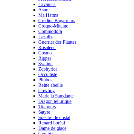
Lavanica
Asura
Ma Hatma
Gredins Bagarreurs
Croque-Mitaine
Commodora
Lazulix
Guerrier des Plantes
Rosaleen
Cosmo
Ripper
Svalinn
Zephyrica
Occultiste
Phobos
Reine abeille
Cowboy
Marie la Sanglante
Dragon tellurique
Titanours
Satyre
Spectre de cristal
Renard boréal
Dame de glace
Cynthia