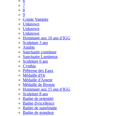
6
7
8
9
Comte Vampire
Unknown
Unknown
Unknown
Hommage aux 10 ans d’IGG
Sculpture 3 ans
Anubis
Sanctuaire cosmique
Sanctuaire Lumineux
Sculpture 6 ans
Cynthia
Prêtresse des Eaux
Médaille d'Or
Médaille d'Argent
Médaille de Bronze
Hommage aux 15 ans d’IGG
Sculpture 8 ans
Badge de potentiel
Badge d'excellence
Badge de suprématie
Badge de grandeur