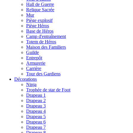
Hall de Guerre
Relique Sacrée
Mur
Piège explosif
Piège Héros
Base de Héros
Camp d'entraînement
Totem de Héros
Maison des Familiers
Guilde
Entrepôt
Armurerie
Carrière
Tour des Gardiens
Décorations
Ninja
Trophée de star de Foot
Drapeau 1
Drapeau 2
Drapeau 3
Drapeau 4
Drapeau 5
Drapeau 6
Drapeau 7
Drapeau 8