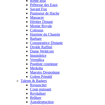
Reine Boa
Prêtresse des Eaux
Savant Fou
Punisseur de Hache
Massacre
Héritier Distant
Momie Royale
Colossus
Harpiste du Chagrin
Barbare
Conspiratrice Distante
Droïde Raffiné
Dame Weldcore
Inquisitrice
Vermilica
Pugiliste cosmique
Merksha
Maestro Despotique
Golem Primitif
Talents & Badges
Ressusciter
Coup puissant
Revitaliser
Brûlure
Autodestruction