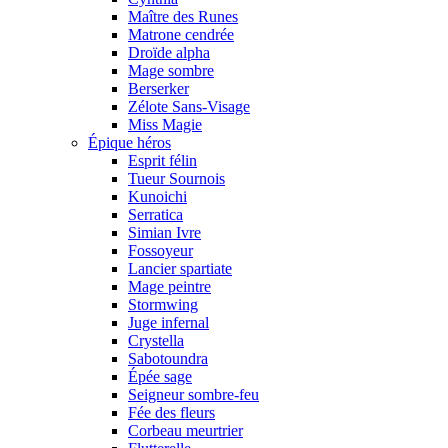
Maître des Runes
Matrone cendrée
Droïde alpha
Mage sombre
Berserker
Zélote Sans-Visage
Miss Magie
Épique héros
Esprit félin
Tueur Sournois
Kunoichi
Serratica
Simian Ivre
Fossoyeur
Lancier spartiate
Mage peintre
Stormwing
Juge infernal
Crystella
Sabotoundra
Épée sage
Seigneur sombre-feu
Fée des fleurs
Corbeau meurtrier