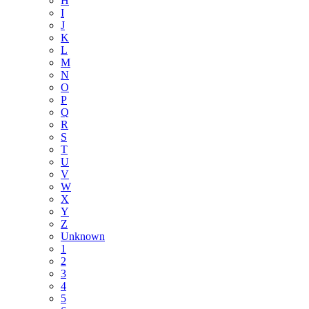
H
I
J
K
L
M
N
O
P
Q
R
S
T
U
V
W
X
Y
Z
Unknown
1
2
3
4
5