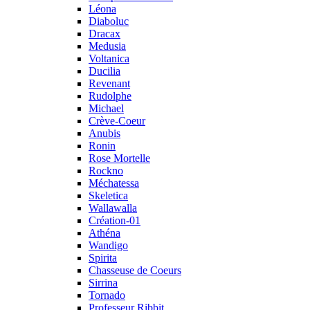
Léona
Diaboluc
Dracax
Medusia
Voltanica
Ducilia
Revenant
Rudolphe
Michael
Crève-Coeur
Anubis
Ronin
Rose Mortelle
Rockno
Méchatessa
Skeletica
Wallawalla
Création-01
Athéna
Wandigo
Spirita
Chasseuse de Coeurs
Sirrina
Tornado
Professeur Ribbit