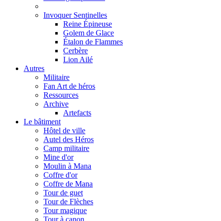
Invoquer Sentinelles
Reine Épineuse
Golem de Glace
Étalon de Flammes
Cerbère
Lion Ailé
Autres
Militaire
Fan Art de héros
Ressources
Archive
Artefacts
Le bâtiment
Hôtel de ville
Autel des Héros
Camp militaire
Mine d'or
Moulin à Mana
Coffre d'or
Coffre de Mana
Tour de guet
Tour de Flèches
Tour magique
Tour à canon