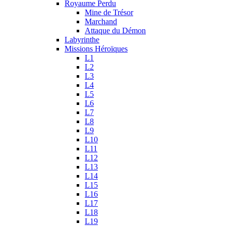
Royaume Perdu
Mine de Trésor
Marchand
Attaque du Démon
Labyrinthe
Missions Héroïques
L1
L2
L3
L4
L5
L6
L7
L8
L9
L10
L11
L12
L13
L14
L15
L16
L17
L18
L19