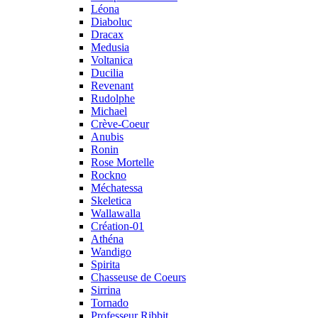
Léona
Diaboluc
Dracax
Medusia
Voltanica
Ducilia
Revenant
Rudolphe
Michael
Crève-Coeur
Anubis
Ronin
Rose Mortelle
Rockno
Méchatessa
Skeletica
Wallawalla
Création-01
Athéna
Wandigo
Spirita
Chasseuse de Coeurs
Sirrina
Tornado
Professeur Ribbit