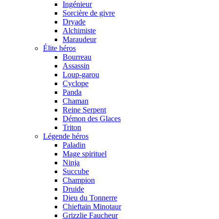
Ingénieur
Sorcière de givre
Dryade
Alchimiste
Maraudeur
Élite héros
Bourreau
Assassin
Loup-garou
Cyclope
Panda
Chaman
Reine Serpent
Démon des Glaces
Triton
Légende héros
Paladin
Mage spirituel
Ninja
Succube
Champion
Druide
Dieu du Tonnerre
Chieftain Minotaur
Grizzlie Faucheur