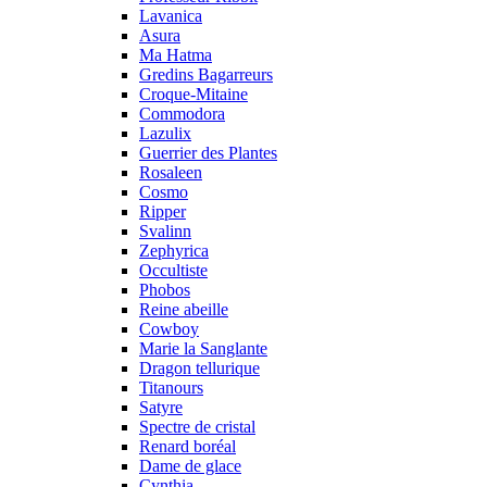
Lavanica
Asura
Ma Hatma
Gredins Bagarreurs
Croque-Mitaine
Commodora
Lazulix
Guerrier des Plantes
Rosaleen
Cosmo
Ripper
Svalinn
Zephyrica
Occultiste
Phobos
Reine abeille
Cowboy
Marie la Sanglante
Dragon tellurique
Titanours
Satyre
Spectre de cristal
Renard boréal
Dame de glace
Cynthia