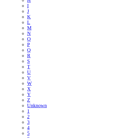
H
I
J
K
L
M
N
O
P
Q
R
S
T
U
V
W
X
Y
Z
Unknown
1
2
3
4
5