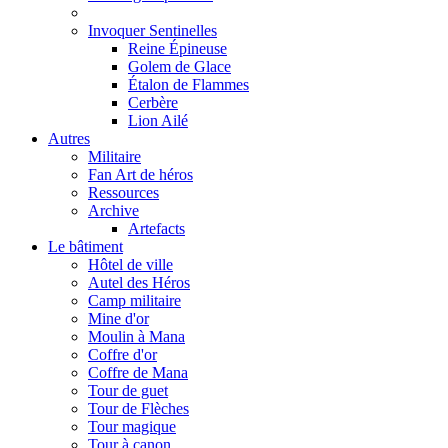
Invoquer Sentinelles
Reine Épineuse
Golem de Glace
Étalon de Flammes
Cerbère
Lion Ailé
Autres
Militaire
Fan Art de héros
Ressources
Archive
Artefacts
Le bâtiment
Hôtel de ville
Autel des Héros
Camp militaire
Mine d'or
Moulin à Mana
Coffre d'or
Coffre de Mana
Tour de guet
Tour de Flèches
Tour magique
Tour à canon