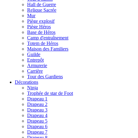
Hall de Guerre
Relique Sacrée
Mur
Piège explosif
Piège Héros
Base de Héros
Camp d'entraînement
Totem de Héros
Maison des Familiers
Guilde
Entrepôt
Armurerie
Carrière
Tour des Gardiens
Décorations
Ninja
Trophée de star de Foot
Drapeau 1
Drapeau 2
Drapeau 3
Drapeau 4
Drapeau 5
Drapeau 6
Drapeau 7
Drapeau 8