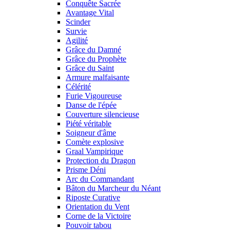
Conquête Sacrée
Avantage Vital
Scinder
Survie
Agilité
Grâce du Damné
Grâce du Prophète
Grâce du Saint
Armure malfaisante
Célérité
Furie Vigoureuse
Danse de l'épée
Couverture silencieuse
Piété véritable
Soigneur d'âme
Comète explosive
Graal Vampirique
Protection du Dragon
Prisme Déni
Arc du Commandant
Bâton du Marcheur du Néant
Riposte Curative
Orientation du Vent
Corne de la Victoire
Pouvoir tabou