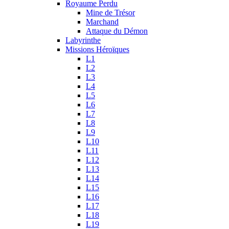
Royaume Perdu
Mine de Trésor
Marchand
Attaque du Démon
Labyrinthe
Missions Héroïques
L1
L2
L3
L4
L5
L6
L7
L8
L9
L10
L11
L12
L13
L14
L15
L16
L17
L18
L19