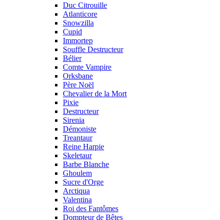
Duc Citrouille
Atlanticore
Snowzilla
Cupid
Immortep
Souffle Destructeur
Bélier
Comte Vampire
Orksbane
Père Noël
Chevalier de la Mort
Pixie
Destructeur
Sirenia
Démoniste
Treantaur
Reine Harpie
Skeletaur
Barbe Blanche
Ghoulem
Sucre d'Orge
Arctiqua
Valentina
Roi des Fantômes
Dompteur de Bêtes