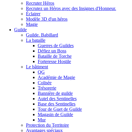
Recruter Héros
Recrutez un Héros avec des Insignes d'Honneur.
Éclairer
Modèle 3D d'un héros
Magie
Guilde
Guilde. Babillard
La bataille
Guerres de Guildes
Défiez un Boss
Bataille de Torche
Forteresse Hostile
Le bâtiment
QG
Académie de Magie
Colisée
Trésorerie
Bannière de guilde
Autel des Sentinelles
Base des Sentinelles
Tour de Guet de Guilde
Magasin de Guilde
Mur
Protection du Territoire
Avantages spéciaux