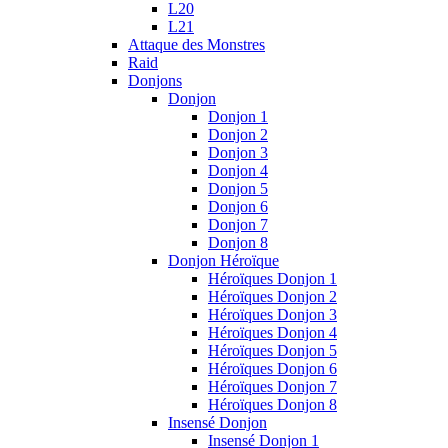
L20
L21
Attaque des Monstres
Raid
Donjons
Donjon
Donjon 1
Donjon 2
Donjon 3
Donjon 4
Donjon 5
Donjon 6
Donjon 7
Donjon 8
Donjon Héroïque
Héroïques Donjon 1
Héroïques Donjon 2
Héroïques Donjon 3
Héroïques Donjon 4
Héroïques Donjon 5
Héroïques Donjon 6
Héroïques Donjon 7
Héroïques Donjon 8
Insensé Donjon
Insensé Donjon 1