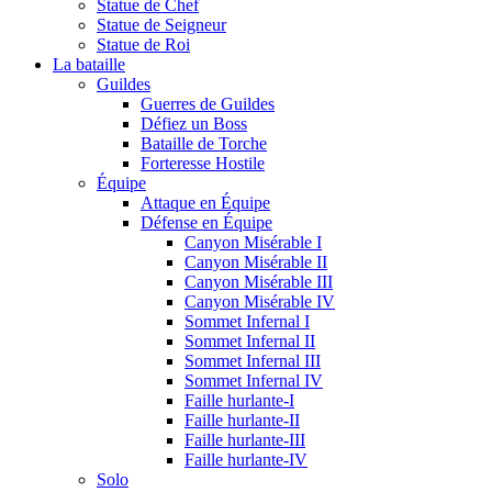
Statue de Chef
Statue de Seigneur
Statue de Roi
La bataille
Guildes
Guerres de Guildes
Défiez un Boss
Bataille de Torche
Forteresse Hostile
Équipe
Attaque en Équipe
Défense en Équipe
Canyon Misérable I
Canyon Misérable II
Canyon Misérable III
Canyon Misérable IV
Sommet Infernal I
Sommet Infernal II
Sommet Infernal III
Sommet Infernal IV
Faille hurlante-I
Faille hurlante-II
Faille hurlante-III
Faille hurlante-IV
Solo