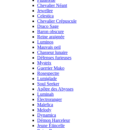
Flutterelle
Chevalier Néant
Jewellee
Celestica
Chevalier Crépuscule
Draco Sage
Baron obscure
Reine araignée
Luminos
Mauvais oeil
Chasseur lunaire
Défenses furieuses
Mystrix
Guerrier Mako
Rosespectre
Lumiglade
Soul Seeker
Apôtre des Abysses
Luminah
Électroranger
Malefica
Melody
Dynamica
Démon Harceleur
Jeune Étincelle