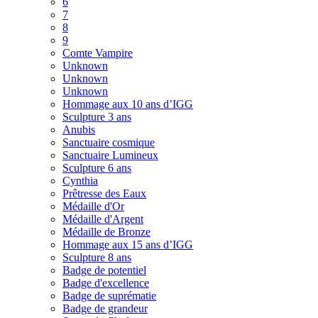
6
7
8
9
Comte Vampire
Unknown
Unknown
Unknown
Hommage aux 10 ans d’IGG
Sculpture 3 ans
Anubis
Sanctuaire cosmique
Sanctuaire Lumineux
Sculpture 6 ans
Cynthia
Prêtresse des Eaux
Médaille d'Or
Médaille d'Argent
Médaille de Bronze
Hommage aux 15 ans d’IGG
Sculpture 8 ans
Badge de potentiel
Badge d'excellence
Badge de suprématie
Badge de grandeur