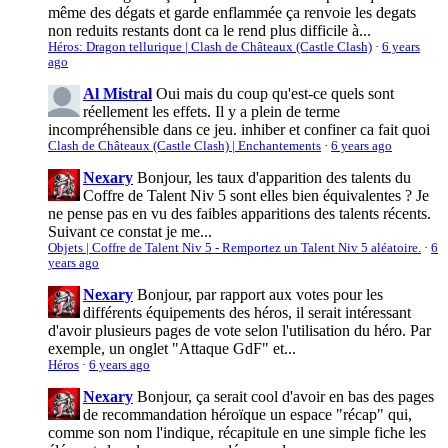
même des dégats et garde enflammée ça renvoie les degats
non reduits restants dont ca le rend plus difficile à...
Héros: Dragon tellurique | Clash de Châteaux (Castle Clash)
·
6 years
ago
Al Mistral
Oui mais du coup qu'est-ce quels sont
réellement les effets. Il y a plein de terme
incompréhensible dans ce jeu. inhiber et confiner ca fait quoi
Clash de Châteaux (Castle Clash) | Enchantements
·
6 years ago
Nexary
Bonjour, les taux d'apparition des talents du
Coffre de Talent Niv 5 sont elles bien équivalentes ? Je
ne pense pas en vu des faibles apparitions des talents récents.
Suivant ce constat je me...
Objets | Coffre de Talent Niv 5 - Remportez un Talent Niv 5 aléatoire.
·
6
years ago
Nexary
Bonjour, par rapport aux votes pour les
différents équipements des héros, il serait intéressant
d'avoir plusieurs pages de vote selon l'utilisation du héro. Par
exemple, un onglet "Attaque GdF" et...
Héros
·
6 years ago
Nexary
Bonjour, ça serait cool d'avoir en bas des pages
de recommandation héroïque un espace "récap" qui,
comme son nom l'indique, récapitule en une simple fiche les