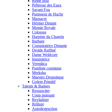
Reine Boa
Prêtresse des Eaux
Savant Fou
Punisseur de Hache
Massacre
Héritier Distant
Momie Royale
Colossus
Harpiste du Chagrin
Barbare
Conspiratrice Distante
Droïde Raffiné
Dame Weldcore
Inquisitrice
Vermilica
Pugiliste cosmique
Merksha
Maestro Despotique
Golem Primitif
Talents & Badges
Ressusciter
Coup puissant
Revitaliser
Brûlure
Autodestruction