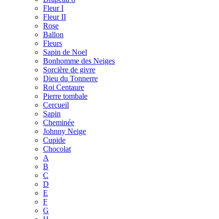
Fleur I
Fleur II
Rose
Ballon
Fleurs
Sapin de Noel
Bonhomme des Neiges
Sorcière de givre
Dieu du Tonnerre
Roi Centaure
Pierre tombale
Cercueil
Sapin
Cheminée
Johnny Neige
Cupide
Chocolat
A
B
C
D
E
F
G