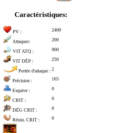
Caractéristiques:
2400
PV :
200
Attaquer:
900
VIT ATQ :
250
VIT DÉP :
2
Portée d'attaque :
165
Précision :
0
Esquive :
0
CRIT :
0
DÉG CRIT :
0
Résist. CRIT :