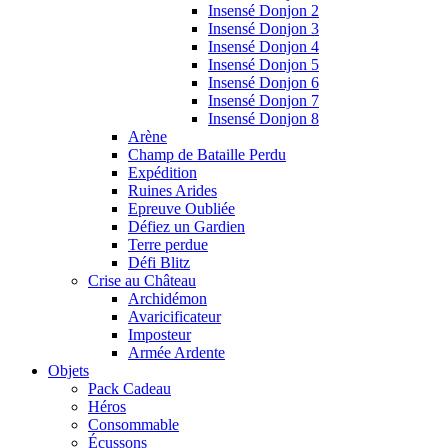
Insensé Donjon 2
Insensé Donjon 3
Insensé Donjon 4
Insensé Donjon 5
Insensé Donjon 6
Insensé Donjon 7
Insensé Donjon 8
Arène
Champ de Bataille Perdu
Expédition
Ruines Arides
Epreuve Oubliée
Défiez un Gardien
Terre perdue
Défi Blitz
Crise au Château
Archidémon
Avaricificateur
Imposteur
Armée Ardente
Objets
Pack Cadeau
Héros
Consommable
Écussons