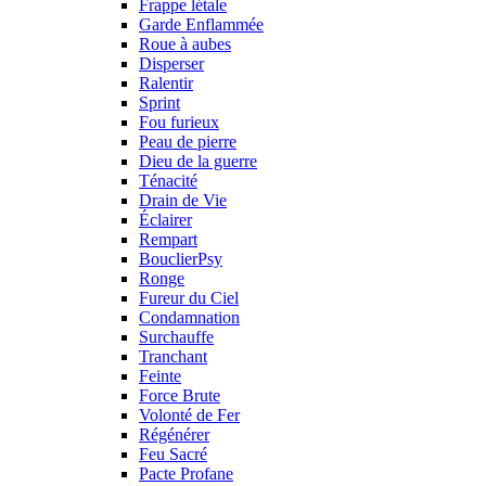
Frappe létale
Garde Enflammée
Roue à aubes
Disperser
Ralentir
Sprint
Fou furieux
Peau de pierre
Dieu de la guerre
Ténacité
Drain de Vie
Éclairer
Rempart
BouclierPsy
Ronge
Fureur du Ciel
Condamnation
Surchauffe
Tranchant
Feinte
Force Brute
Volonté de Fer
Régénérer
Feu Sacré
Pacte Profane