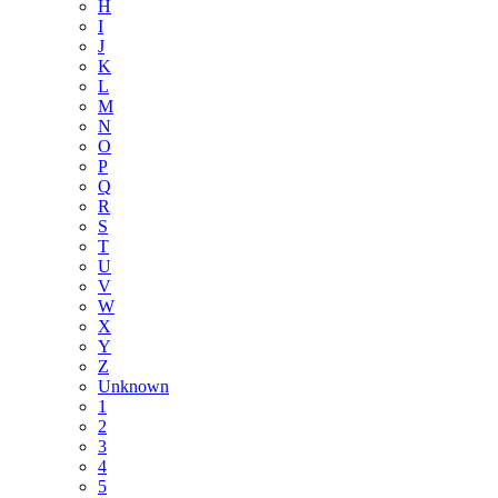
H
I
J
K
L
M
N
O
P
Q
R
S
T
U
V
W
X
Y
Z
Unknown
1
2
3
4
5