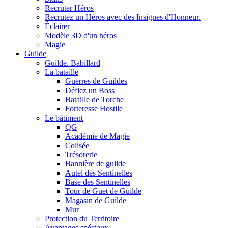
Recruter Héros
Recrutez un Héros avec des Insignes d'Honneur.
Éclairer
Modèle 3D d'un héros
Magie
Guilde
Guilde. Babillard
La bataille
Guerres de Guildes
Défiez un Boss
Bataille de Torche
Forteresse Hostile
Le bâtiment
QG
Académie de Magie
Colisée
Trésorerie
Bannière de guilde
Autel des Sentinelles
Base des Sentinelles
Tour de Guet de Guilde
Magasin de Guilde
Mur
Protection du Territoire
Avantages spéciaux