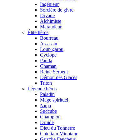
Ingénieur
Sorcière de givre
Dryade
Alchimiste
Maraudeur
Élite héros
Bourreau
Assassin
Loup-garou
Cyclope
Panda
Chaman
Reine Serpent
Démon des Glaces
Triton
Légende héros
Paladin
Mage spirituel
Ninja
Succube
Champion
Druide
Dieu du Tonnerre
Chieftain Minotaur
Grizzlie Faucheur