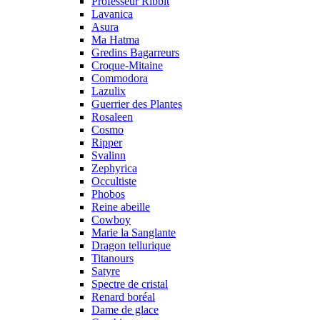
Professeur Ribbit
Lavanica
Asura
Ma Hatma
Gredins Bagarreurs
Croque-Mitaine
Commodora
Lazulix
Guerrier des Plantes
Rosaleen
Cosmo
Ripper
Svalinn
Zephyrica
Occultiste
Phobos
Reine abeille
Cowboy
Marie la Sanglante
Dragon tellurique
Titanours
Satyre
Spectre de cristal
Renard boréal
Dame de glace