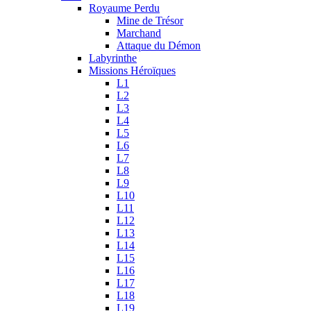
Royaume Perdu
Mine de Trésor
Marchand
Attaque du Démon
Labyrinthe
Missions Héroïques
L1
L2
L3
L4
L5
L6
L7
L8
L9
L10
L11
L12
L13
L14
L15
L16
L17
L18
L19