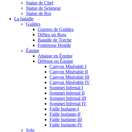
Statue de Chef
Statue de Seigneur
Statue de Roi
La bataille
Guildes
Guerres de Guildes
Défiez un Boss
Bataille de Torche
Forteresse Hostile
Équipe
Attaque en Équipe
Défense en Équipe
Canyon Misérable I
Canyon Misérable II
Canyon Misérable III
Canyon Misérable IV
Sommet Infernal I
Sommet Infernal II
Sommet Infernal III
Sommet Infernal IV
Faille hurlante-I
Faille hurlante-II
Faille hurlante-III
Faille hurlante-IV
Solo