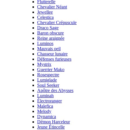
Flutterelle
Chevalier Néant
Jewellee
Celestica
Chevalier Crépuscule
Draco Sage
Baron obscure
Reine araignée
Luminos
Mauvais oeil
Chasseur lunaire
Défenses furieuses
Mystrix
Guerrier Mako
Rosespectre
Lumiglade
Soul Seeker
Apôtre des Abysses
Luminah
Électroranger
Malefica
Melody
Dynamica
Démon Harceleur
Jeune Étincelle