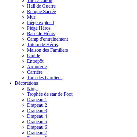
Tour à canon
Hall de Guerre
Relique Sacrée
Mur
Piège explosif
Piège Héros
Base de Héros
Camp d'entraînement
Totem de Héros
Maison des Familiers
Guilde
Entrepôt
Armurerie
Carrière
Tour des Gardiens
Décorations
Ninja
Trophée de star de Foot
Drapeau 1
Drapeau 2
Drapeau 3
Drapeau 4
Drapeau 5
Drapeau 6
Drapeau 7