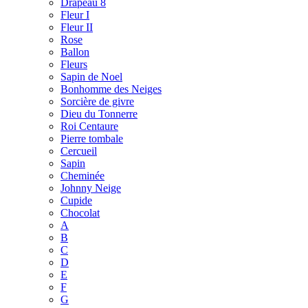
Drapeau 8
Fleur I
Fleur II
Rose
Ballon
Fleurs
Sapin de Noel
Bonhomme des Neiges
Sorcière de givre
Dieu du Tonnerre
Roi Centaure
Pierre tombale
Cercueil
Sapin
Cheminée
Johnny Neige
Cupide
Chocolat
A
B
C
D
E
F
G