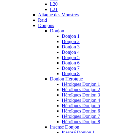
L20
L21
Attaque des Monstres
Raid
Donjons
Donjon
Donjon 1
Donjon 2
Donjon 3
Donjon 4
Donjon 5
Donjon 6
Donjon 7
Donjon 8
Donjon Héroïque
Héroïques Donjon 1
Héroïques Donjon 2
Héroïques Donjon 3
Héroïques Donjon 4
Héroïques Donjon 5
Héroïques Donjon 6
Héroïques Donjon 7
Héroïques Donjon 8
Insensé Donjon
Insensé Donjon 1