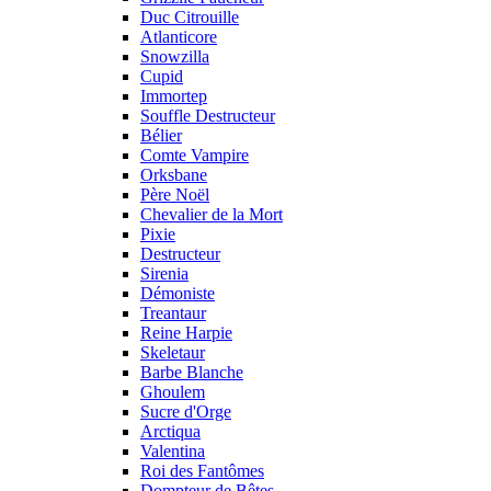
Duc Citrouille
Atlanticore
Snowzilla
Cupid
Immortep
Souffle Destructeur
Bélier
Comte Vampire
Orksbane
Père Noël
Chevalier de la Mort
Pixie
Destructeur
Sirenia
Démoniste
Treantaur
Reine Harpie
Skeletaur
Barbe Blanche
Ghoulem
Sucre d'Orge
Arctiqua
Valentina
Roi des Fantômes
Dompteur de Bêtes