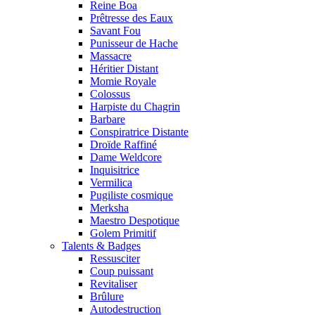
Reine Boa
Prêtresse des Eaux
Savant Fou
Punisseur de Hache
Massacre
Héritier Distant
Momie Royale
Colossus
Harpiste du Chagrin
Barbare
Conspiratrice Distante
Droïde Raffiné
Dame Weldcore
Inquisitrice
Vermilica
Pugiliste cosmique
Merksha
Maestro Despotique
Golem Primitif
Talents & Badges
Ressusciter
Coup puissant
Revitaliser
Brûlure
Autodestruction