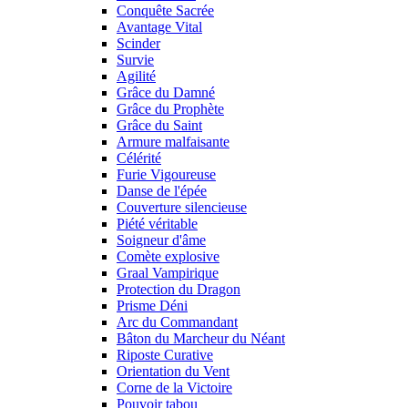
Conquête Sacrée
Avantage Vital
Scinder
Survie
Agilité
Grâce du Damné
Grâce du Prophète
Grâce du Saint
Armure malfaisante
Célérité
Furie Vigoureuse
Danse de l'épée
Couverture silencieuse
Piété véritable
Soigneur d'âme
Comète explosive
Graal Vampirique
Protection du Dragon
Prisme Déni
Arc du Commandant
Bâton du Marcheur du Néant
Riposte Curative
Orientation du Vent
Corne de la Victoire
Pouvoir tabou