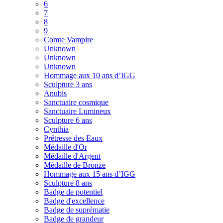
6
7
8
9
Comte Vampire
Unknown
Unknown
Unknown
Hommage aux 10 ans d’IGG
Sculpture 3 ans
Anubis
Sanctuaire cosmique
Sanctuaire Lumineux
Sculpture 6 ans
Cynthia
Prêtresse des Eaux
Médaille d'Or
Médaille d'Argent
Médaille de Bronze
Hommage aux 15 ans d’IGG
Sculpture 8 ans
Badge de potentiel
Badge d'excellence
Badge de suprématie
Badge de grandeur