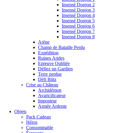
Insensé Donjon 2
Insensé Donjon 3
Insensé Donjon 4
Insensé Donjon 5
Insensé Donjon 6
Insensé Donjon 7
Insensé Donjon 8
Arène
Champ de Bataille Perdu
Expédition
Ruines Arides
Epreuve Oubliée
Défiez un Gardien
Terre perdue
Défi Blitz
Crise au Château
Archidémon
Avaricificateur
Imposteur
Armée Ardente
Objets
Pack Cadeau
Héros
Consommable
Écussons