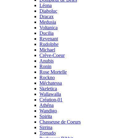
Léona
Diaboluc
Dracax
Medusia
Voltanica
Ducilia
Revenant
Rudolphe
Michael
Crève-Coeur
Anubis
Ronin
Rose Mortelle
Rockno
Méchatessa
Skeletica
Wallawalla
Création-01
Athéna
Wandigo
Spirita
Chasseuse de Coeurs
Sirrina
Tornado