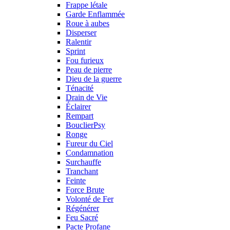
Frappe létale
Garde Enflammée
Roue à aubes
Disperser
Ralentir
Sprint
Fou furieux
Peau de pierre
Dieu de la guerre
Ténacité
Drain de Vie
Éclairer
Rempart
BouclierPsy
Ronge
Fureur du Ciel
Condamnation
Surchauffe
Tranchant
Feinte
Force Brute
Volonté de Fer
Régénérer
Feu Sacré
Pacte Profane