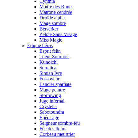
Cynthia
Maître des Runes
Matrone cendrée
Droïde alpha
Mage sombre
Berserker
Zélote Sans-Visage
Miss Magie
Épique héros
Esprit félin
Tueur Sournois
Kunoichi
Serratica
Simian Ivre
Fossoyeur
Lancier spartiate
Mage peintre
Stormwing
Juge infernal
Crystella
Sabotoundra
Épée sage
Seigneur sombre-feu
Fée des fleurs
Corbeau meurtrier