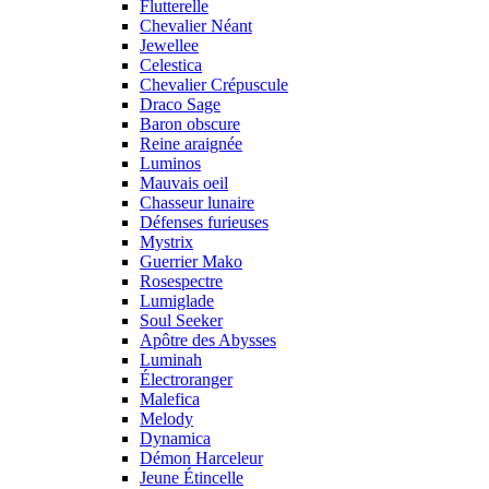
Flutterelle
Chevalier Néant
Jewellee
Celestica
Chevalier Crépuscule
Draco Sage
Baron obscure
Reine araignée
Luminos
Mauvais oeil
Chasseur lunaire
Défenses furieuses
Mystrix
Guerrier Mako
Rosespectre
Lumiglade
Soul Seeker
Apôtre des Abysses
Luminah
Électroranger
Malefica
Melody
Dynamica
Démon Harceleur
Jeune Étincelle