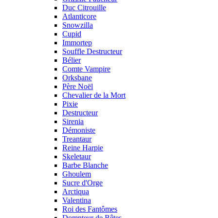
Duc Citrouille
Atlanticore
Snowzilla
Cupid
Immortep
Souffle Destructeur
Bélier
Comte Vampire
Orksbane
Père Noël
Chevalier de la Mort
Pixie
Destructeur
Sirenia
Démoniste
Treantaur
Reine Harpie
Skeletaur
Barbe Blanche
Ghoulem
Sucre d'Orge
Arctiqua
Valentina
Roi des Fantômes
Dompteur de Bêtes