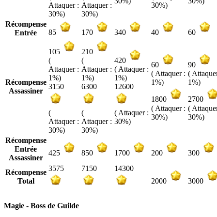
30%)
30%)
Attaquer :
Attaquer :
30%)
30%)
30%)
Récompense
85
170
340
40
60
Entrée
105
210
(
(
420
60
90
Attaquer :
Attaquer :
( Attaquer :
( Attaquer :
( Attaquer
1%)
1%)
1%)
Récompense
1%)
1%)
3150
6300
12600
Assassiner
1800
2700
( Attaquer :
( Attaquer
(
(
( Attaquer :
30%)
30%)
Attaquer :
Attaquer :
30%)
30%)
30%)
Récompense
Entrée
425
850
1700
200
300
Assassiner
3575
7150
14300
Récompense
Total
2000
3000
Magie - Boss de Guilde