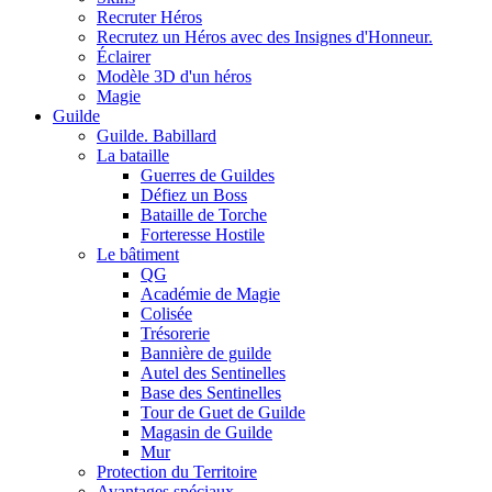
Recruter Héros
Recrutez un Héros avec des Insignes d'Honneur.
Éclairer
Modèle 3D d'un héros
Magie
Guilde
Guilde. Babillard
La bataille
Guerres de Guildes
Défiez un Boss
Bataille de Torche
Forteresse Hostile
Le bâtiment
QG
Académie de Magie
Colisée
Trésorerie
Bannière de guilde
Autel des Sentinelles
Base des Sentinelles
Tour de Guet de Guilde
Magasin de Guilde
Mur
Protection du Territoire
Avantages spéciaux