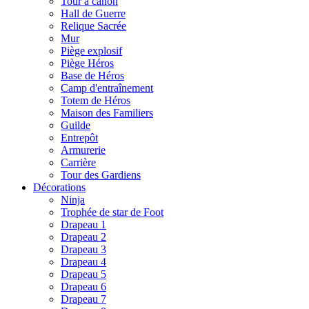
Tour à canon
Hall de Guerre
Relique Sacrée
Mur
Piège explosif
Piège Héros
Base de Héros
Camp d'entraînement
Totem de Héros
Maison des Familiers
Guilde
Entrepôt
Armurerie
Carrière
Tour des Gardiens
Décorations
Ninja
Trophée de star de Foot
Drapeau 1
Drapeau 2
Drapeau 3
Drapeau 4
Drapeau 5
Drapeau 6
Drapeau 7