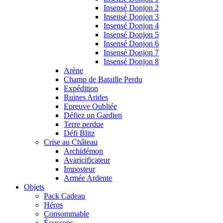
Insensé Donjon 2
Insensé Donjon 3
Insensé Donjon 4
Insensé Donjon 5
Insensé Donjon 6
Insensé Donjon 7
Insensé Donjon 8
Arène
Champ de Bataille Perdu
Expédition
Ruines Arides
Epreuve Oubliée
Défiez un Gardien
Terre perdue
Défi Blitz
Crise au Château
Archidémon
Avaricificateur
Imposteur
Armée Ardente
Objets
Pack Cadeau
Héros
Consommable
Écussons