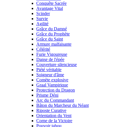
Conquête Sacrée
Avantage Vital
Scinder
Survie
Agilité
Grâce du Damné
Grâce du Prophète
Grâce du Saint
Armure malfaisante
Célérité
Furie Vigoureuse
Danse de l'épée
Couverture silencieuse
Piété véritable
Soigneur d'âme
Comète explosive
Graal Vampirique
Protection du Dragon
Prisme Déni
Arc du Commandant
Bâton du Marcheur du Néant
Riposte Curative
Orientation du Vent
Corne de la Victoire
Pouvoir tabou