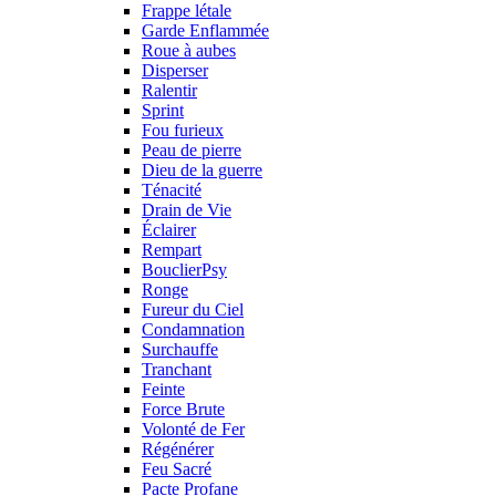
Frappe létale
Garde Enflammée
Roue à aubes
Disperser
Ralentir
Sprint
Fou furieux
Peau de pierre
Dieu de la guerre
Ténacité
Drain de Vie
Éclairer
Rempart
BouclierPsy
Ronge
Fureur du Ciel
Condamnation
Surchauffe
Tranchant
Feinte
Force Brute
Volonté de Fer
Régénérer
Feu Sacré
Pacte Profane