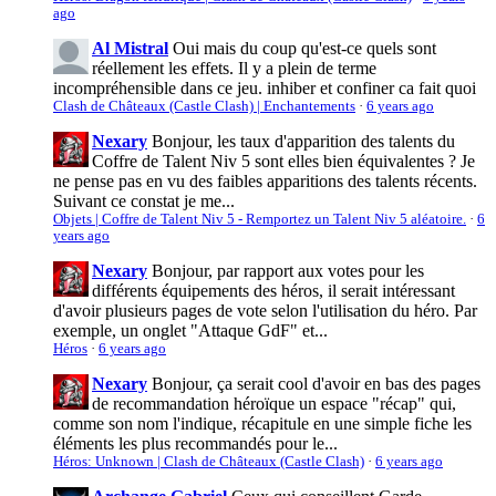
ago
Al Mistral
Oui mais du coup qu'est-ce quels sont
réellement les effets. Il y a plein de terme
incompréhensible dans ce jeu. inhiber et confiner ca fait quoi
Clash de Châteaux (Castle Clash) | Enchantements
·
6 years ago
Nexary
Bonjour, les taux d'apparition des talents du
Coffre de Talent Niv 5 sont elles bien équivalentes ? Je
ne pense pas en vu des faibles apparitions des talents récents.
Suivant ce constat je me...
Objets | Coffre de Talent Niv 5 - Remportez un Talent Niv 5 aléatoire.
·
6
years ago
Nexary
Bonjour, par rapport aux votes pour les
différents équipements des héros, il serait intéressant
d'avoir plusieurs pages de vote selon l'utilisation du héro. Par
exemple, un onglet "Attaque GdF" et...
Héros
·
6 years ago
Nexary
Bonjour, ça serait cool d'avoir en bas des pages
de recommandation héroïque un espace "récap" qui,
comme son nom l'indique, récapitule en une simple fiche les
éléments les plus recommandés pour le...
Héros: Unknown | Clash de Châteaux (Castle Clash)
·
6 years ago