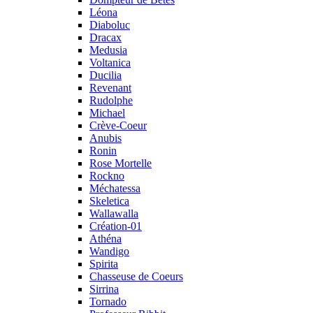
Léona
Diaboluc
Dracax
Medusia
Voltanica
Ducilia
Revenant
Rudolphe
Michael
Crève-Coeur
Anubis
Ronin
Rose Mortelle
Rockno
Méchatessa
Skeletica
Wallawalla
Création-01
Athéna
Wandigo
Spirita
Chasseuse de Coeurs
Sirrina
Tornado