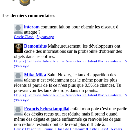
Les derniers commentaires
interom
comment fait on pour obtenir les oiseaux d
attaque ?
Castle Clash
·
5 years ago
Demonisius
Malheureusement, les développeurs ont
caché des informations sur la probabilité d'obtenir des
objets dans les coffres.
Objets | Coffre de Talent Niv 5 - Remportez un Talent Niv 5 aléatoire.
·
5
years ago
Mika Mika
Salut Nexary, le taux d’apparition des
talents n’est évidemment pas le même pour les plus
récents (à partir de fs ce n’est plus que 0.5%de chance). Tu
pouvais voir les taux de drops dans un points...
Objets | Coffre de Talent Niv 5 - Remportez un Talent Niv 5 aléatoire.
·
5
years ago
Francis Sebestiampillai
enfait mon pote c'est une partie
des dégâts reçus qui est réduite mais il prend quand
même des dégats et garde enflammée ça renvoie les degats
non reduits restants dont ca le rend plus difficile à...
Héros: Dragon tellurique | Clash de Châteaux (Castle Clash)
·
6 years