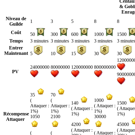
Centau
& Gobl
Enrag
Niveau de
1
3
5
8
8
Guilde
Coût
50
300
600
1000
1500
Temps
3 minutes
3 minutes
3 minutes
3 minutes
3 minute
Entrer
Maintenant
5
10
15
30
30
1200000
24000000
80000000
120000000
800000000
PV
9000000
35
70
(
(
1000
140
1500
Attaquer :
Attaquer :
( Attaquer :
( Attaquer :
( Attaquer
1%)
1%)
1%)
Récompense
1%)
1%)
1050
2100
30000
Attaquer
4200
45000
( Attaquer :
( Attaquer
(
(
( Attaquer :