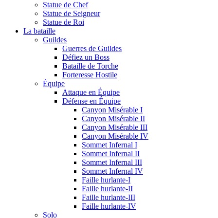
Statue de Chef
Statue de Seigneur
Statue de Roi
La bataille
Guildes
Guerres de Guildes
Défiez un Boss
Bataille de Torche
Forteresse Hostile
Équipe
Attaque en Équipe
Défense en Équipe
Canyon Misérable I
Canyon Misérable II
Canyon Misérable III
Canyon Misérable IV
Sommet Infernal I
Sommet Infernal II
Sommet Infernal III
Sommet Infernal IV
Faille hurlante-I
Faille hurlante-II
Faille hurlante-III
Faille hurlante-IV
Solo