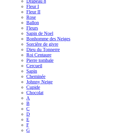
Drapeau 8
Fleur I
Fleur II
Rose
Ballon
Fleurs
Sapin de Noel
Bonhomme des Neiges
Sorcière de givre
Dieu du Tonnerre
Roi Centaure
Pierre tombale
Cercueil
Sapin
Cheminée
Johnny Neige
Cupide
Chocolat
A
B
C
D
E
F
G