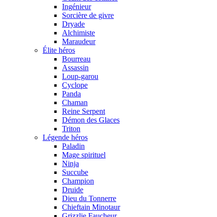
Ingénieur
Sorcière de givre
Dryade
Alchimiste
Maraudeur
Élite héros
Bourreau
Assassin
Loup-garou
Cyclope
Panda
Chaman
Reine Serpent
Démon des Glaces
Triton
Légende héros
Paladin
Mage spirituel
Ninja
Succube
Champion
Druide
Dieu du Tonnerre
Chieftain Minotaur
Grizzlie Faucheur