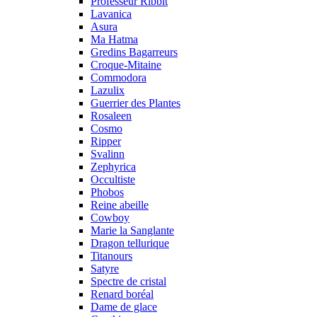
Professeur Ribbit
Lavanica
Asura
Ma Hatma
Gredins Bagarreurs
Croque-Mitaine
Commodora
Lazulix
Guerrier des Plantes
Rosaleen
Cosmo
Ripper
Svalinn
Zephyrica
Occultiste
Phobos
Reine abeille
Cowboy
Marie la Sanglante
Dragon tellurique
Titanours
Satyre
Spectre de cristal
Renard boréal
Dame de glace