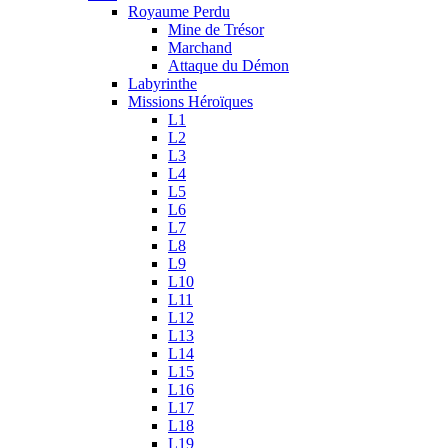
Royaume Perdu
Mine de Trésor
Marchand
Attaque du Démon
Labyrinthe
Missions Héroïques
L1
L2
L3
L4
L5
L6
L7
L8
L9
L10
L11
L12
L13
L14
L15
L16
L17
L18
L19