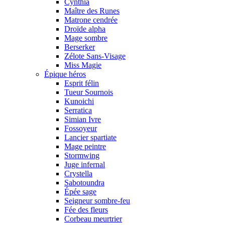
Cynthia
Maître des Runes
Matrone cendrée
Droïde alpha
Mage sombre
Berserker
Zélote Sans-Visage
Miss Magie
Épique héros
Esprit félin
Tueur Sournois
Kunoichi
Serratica
Simian Ivre
Fossoyeur
Lancier spartiate
Mage peintre
Stormwing
Juge infernal
Crystella
Sabotoundra
Épée sage
Seigneur sombre-feu
Fée des fleurs
Corbeau meurtrier