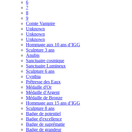
6
7
8
9
Comte Vampire
Unknown
Unknown
Unknown
Hommage aux 10 ans d’IGG
Sculpture 3 ans
Anubis
Sanctuaire cosmique
Sanctuaire Lumineux
Sculpture 6 ans
Cynthia
Prêtresse des Eaux
Médaille d'Or
Médaille d'Argent
Médaille de Bronze
Hommage aux 15 ans d’IGG
Sculpture 8 ans
Badge de potentiel
Badge d'excellence
Badge de suprématie
Badge de grandeur