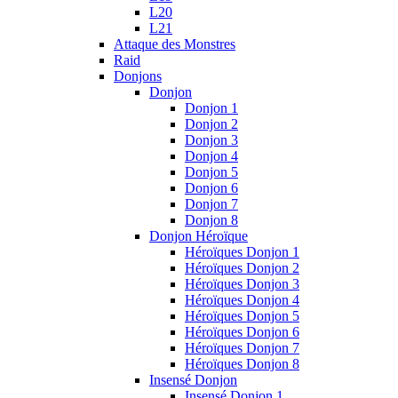
L20
L21
Attaque des Monstres
Raid
Donjons
Donjon
Donjon 1
Donjon 2
Donjon 3
Donjon 4
Donjon 5
Donjon 6
Donjon 7
Donjon 8
Donjon Héroïque
Héroïques Donjon 1
Héroïques Donjon 2
Héroïques Donjon 3
Héroïques Donjon 4
Héroïques Donjon 5
Héroïques Donjon 6
Héroïques Donjon 7
Héroïques Donjon 8
Insensé Donjon
Insensé Donjon 1