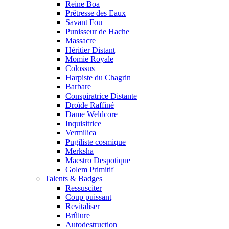
Reine Boa
Prêtresse des Eaux
Savant Fou
Punisseur de Hache
Massacre
Héritier Distant
Momie Royale
Colossus
Harpiste du Chagrin
Barbare
Conspiratrice Distante
Droïde Raffiné
Dame Weldcore
Inquisitrice
Vermilica
Pugiliste cosmique
Merksha
Maestro Despotique
Golem Primitif
Talents & Badges
Ressusciter
Coup puissant
Revitaliser
Brûlure
Autodestruction