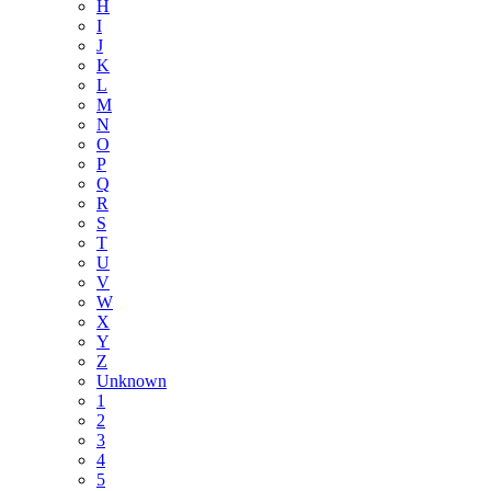
H
I
J
K
L
M
N
O
P
Q
R
S
T
U
V
W
X
Y
Z
Unknown
1
2
3
4
5