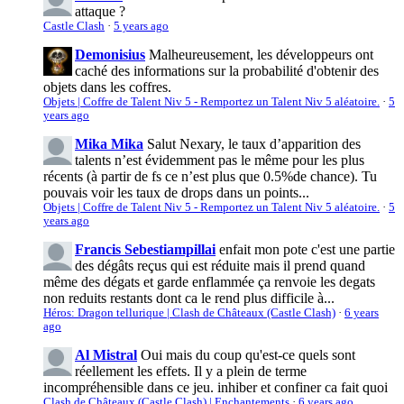
attaque ?
Castle Clash
·
5 years ago
Demonisius
Malheureusement, les développeurs ont
caché des informations sur la probabilité d'obtenir des
objets dans les coffres.
Objets | Coffre de Talent Niv 5 - Remportez un Talent Niv 5 aléatoire.
·
5
years ago
Mika Mika
Salut Nexary, le taux d’apparition des
talents n’est évidemment pas le même pour les plus
récents (à partir de fs ce n’est plus que 0.5%de chance). Tu
pouvais voir les taux de drops dans un points...
Objets | Coffre de Talent Niv 5 - Remportez un Talent Niv 5 aléatoire.
·
5
years ago
Francis Sebestiampillai
enfait mon pote c'est une partie
des dégâts reçus qui est réduite mais il prend quand
même des dégats et garde enflammée ça renvoie les degats
non reduits restants dont ca le rend plus difficile à...
Héros: Dragon tellurique | Clash de Châteaux (Castle Clash)
·
6 years
ago
Al Mistral
Oui mais du coup qu'est-ce quels sont
réellement les effets. Il y a plein de terme
incompréhensible dans ce jeu. inhiber et confiner ca fait quoi
Clash de Châteaux (Castle Clash) | Enchantements
·
6 years ago