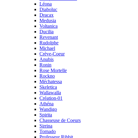
Léona
Diaboluc
Dracax
Medusia
Voltanica
Ducilia
Revenant
Rudolphe
Michael
Crève-Coeur
Anubis
Ronin
Rose Mortelle
Rockno
Méchatessa
Skeletica
Wallawalla
Création-01
Athéna
Wandigo
Spirita
Chasseuse de Coeurs
Sirrina
Tornado
Professeur Ribbit