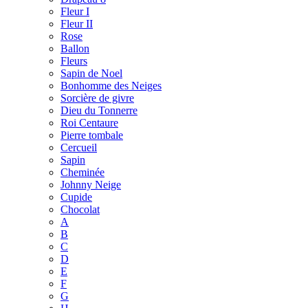
Fleur I
Fleur II
Rose
Ballon
Fleurs
Sapin de Noel
Bonhomme des Neiges
Sorcière de givre
Dieu du Tonnerre
Roi Centaure
Pierre tombale
Cercueil
Sapin
Cheminée
Johnny Neige
Cupide
Chocolat
A
B
C
D
E
F
G