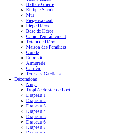
Hall de Guerre
Relique Sacrée
Mur
Piège explosif
Piège Héros
Base de Héros
Camp d'entraînement
Totem de Héros
Maison des Familiers
Guilde
Entrepôt
Armurerie
Carrière
Tour des Gardiens
Décorations
Ninja
Trophée de star de Foot
Drapeau 1
Drapeau 2
Drapeau 3
Drapeau 4
Drapeau 5
Drapeau 6
Drapeau 7
Drapeau 8