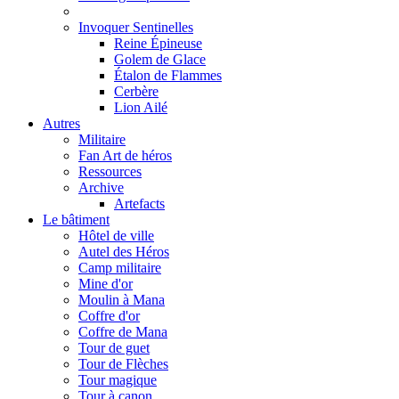
Invoquer Sentinelles
Reine Épineuse
Golem de Glace
Étalon de Flammes
Cerbère
Lion Ailé
Autres
Militaire
Fan Art de héros
Ressources
Archive
Artefacts
Le bâtiment
Hôtel de ville
Autel des Héros
Camp militaire
Mine d'or
Moulin à Mana
Coffre d'or
Coffre de Mana
Tour de guet
Tour de Flèches
Tour magique
Tour à canon