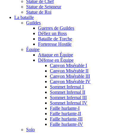
Statue de Chef
Statue de Seigneur
Statue de Roi
La bataille
Guildes
Guerres de Guildes
Défiez un Boss
Bataille de Torche
Forteresse Hostile
Équipe
Attaque en Équipe
Défense en Équipe
Canyon Misérable I
Canyon Misérable II
Canyon Misérable III
Canyon Misérable IV
Sommet Infernal I
Sommet Infernal II
Sommet Infernal III
Sommet Infernal IV
Faille hurlante-I
Faille hurlante-II
Faille hurlante-III
Faille hurlante-IV
Solo