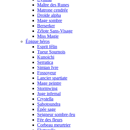
Maître des Runes
Matrone cendrée
Droïde alpha
Mage sombre
Berserker
Zélote Sans-Visage
Miss Magie
Épique héros
Esprit félin
Tueur Sournois
Kunoichi
Serratica
Simian Ivre
Fossoyeur
Lancier spartiate
Mage peintre
Stormwing
Juge infernal
Crystella
Sabotoundra
Épée sage
Seigneur sombre-feu
Fée des fleurs
Corbeau meurtrier