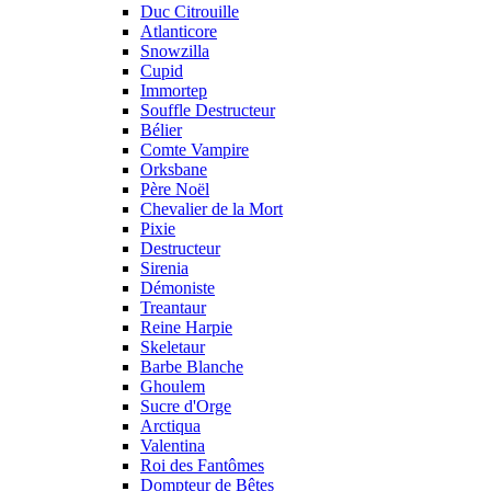
Duc Citrouille
Atlanticore
Snowzilla
Cupid
Immortep
Souffle Destructeur
Bélier
Comte Vampire
Orksbane
Père Noël
Chevalier de la Mort
Pixie
Destructeur
Sirenia
Démoniste
Treantaur
Reine Harpie
Skeletaur
Barbe Blanche
Ghoulem
Sucre d'Orge
Arctiqua
Valentina
Roi des Fantômes
Dompteur de Bêtes