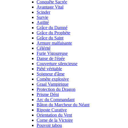
Conquête Sacrée
Avantage Vital
Scinder
Survie
Agilité
Grâce du Damné
Grâce du Prophète
Grâce du Saint
Armure malfaisante
Célérité
Furie Vigoureuse
Danse de l'épée
Couverture silencieuse
Piété véritable
Soigneur d'âme
Comète explosive
Graal Vampirique
Protection du Dragon
Prisme Déni
Arc du Commandant
Bâton du Marcheur du Néant
Riposte Curative
Orientation du Vent
Corne de la Victoire
Pouvoir tabou