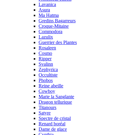
Lavanica
Asura
Ma Hatma
Gredins Bagarreurs
Croque-Mitaine
Commodora
Lazulix
Guerrier des Plantes
Rosaleen
Cosmo
Ripper
Svalinn
Zephyrica
Occultiste
Phobos
Reine abeille
Cowboy
Marie la Sanglante
Dragon tellurique
Titanours
Satyre
Spectre de cristal
Renard boréal
Dame de glace
Cynthia