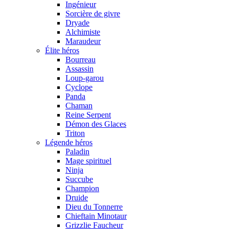
Ingénieur
Sorcière de givre
Dryade
Alchimiste
Maraudeur
Élite héros
Bourreau
Assassin
Loup-garou
Cyclope
Panda
Chaman
Reine Serpent
Démon des Glaces
Triton
Légende héros
Paladin
Mage spirituel
Ninja
Succube
Champion
Druide
Dieu du Tonnerre
Chieftain Minotaur
Grizzlie Faucheur