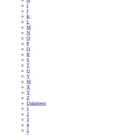
H
I
J
K
L
M
N
O
P
Q
R
S
T
U
V
W
X
Y
Z
Unknown
1
2
3
4
5