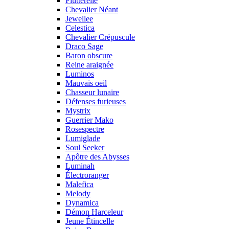
Flutterelle
Chevalier Néant
Jewellee
Celestica
Chevalier Crépuscule
Draco Sage
Baron obscure
Reine araignée
Luminos
Mauvais oeil
Chasseur lunaire
Défenses furieuses
Mystrix
Guerrier Mako
Rosespectre
Lumiglade
Soul Seeker
Apôtre des Abysses
Luminah
Électroranger
Malefica
Melody
Dynamica
Démon Harceleur
Jeune Étincelle