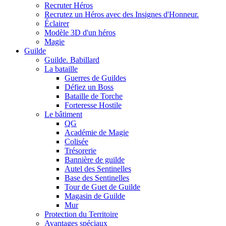
Recruter Héros
Recrutez un Héros avec des Insignes d'Honneur.
Éclairer
Modèle 3D d'un héros
Magie
Guilde
Guilde. Babillard
La bataille
Guerres de Guildes
Défiez un Boss
Bataille de Torche
Forteresse Hostile
Le bâtiment
QG
Académie de Magie
Colisée
Trésorerie
Bannière de guilde
Autel des Sentinelles
Base des Sentinelles
Tour de Guet de Guilde
Magasin de Guilde
Mur
Protection du Territoire
Avantages spéciaux