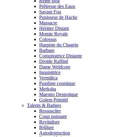
Reine Boa
Prêtresse des Eaux
Savant Fou
Punisseur de Hache
Massacre
Héritier Distant
Momie Royale
Colossus
Harpiste du Chagrin
Barbare
Conspiratrice Distante
Droïde Raffiné
Dame Weldcore
Inquisitrice
Vermilica
Pugiliste cosmique
Merksha
Maestro Despotique
Golem Primitif
Talents & Badges
Ressusciter
Coup puissant
Revitaliser
Brûlure
Autodestruction