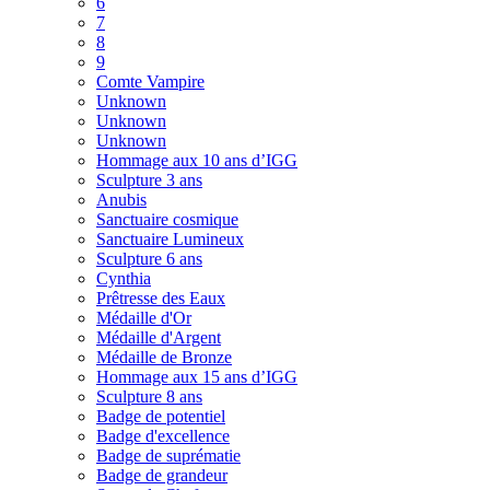
6
7
8
9
Comte Vampire
Unknown
Unknown
Unknown
Hommage aux 10 ans d’IGG
Sculpture 3 ans
Anubis
Sanctuaire cosmique
Sanctuaire Lumineux
Sculpture 6 ans
Cynthia
Prêtresse des Eaux
Médaille d'Or
Médaille d'Argent
Médaille de Bronze
Hommage aux 15 ans d’IGG
Sculpture 8 ans
Badge de potentiel
Badge d'excellence
Badge de suprématie
Badge de grandeur