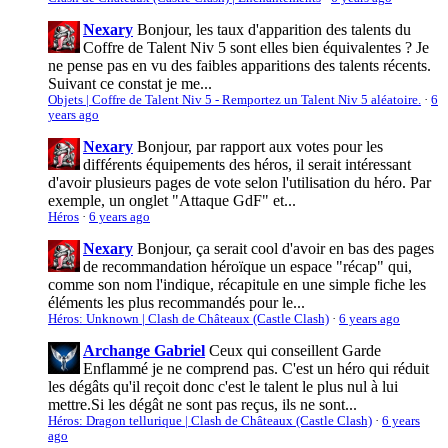
Nexary
Bonjour, les taux d'apparition des talents du
Coffre de Talent Niv 5 sont elles bien équivalentes ? Je
ne pense pas en vu des faibles apparitions des talents récents.
Suivant ce constat je me...
Objets | Coffre de Talent Niv 5 - Remportez un Talent Niv 5 aléatoire.
·
6
years ago
Nexary
Bonjour, par rapport aux votes pour les
différents équipements des héros, il serait intéressant
d'avoir plusieurs pages de vote selon l'utilisation du héro. Par
exemple, un onglet "Attaque GdF" et...
Héros
·
6 years ago
Nexary
Bonjour, ça serait cool d'avoir en bas des pages
de recommandation héroïque un espace "récap" qui,
comme son nom l'indique, récapitule en une simple fiche les
éléments les plus recommandés pour le...
Héros: Unknown | Clash de Châteaux (Castle Clash)
·
6 years ago
Archange Gabriel
Ceux qui conseillent Garde
Enflammé je ne comprend pas. C'est un héro qui réduit
les dégâts qu'il reçoit donc c'est le talent le plus nul à lui
mettre.Si les dégât ne sont pas reçus, ils ne sont...
Héros: Dragon tellurique | Clash de Châteaux (Castle Clash)
·
6 years
ago