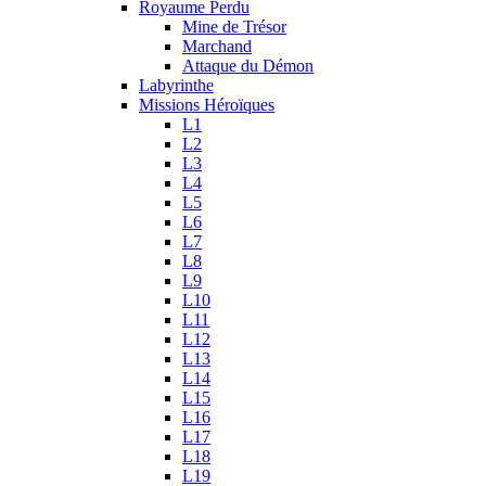
Royaume Perdu
Mine de Trésor
Marchand
Attaque du Démon
Labyrinthe
Missions Héroïques
L1
L2
L3
L4
L5
L6
L7
L8
L9
L10
L11
L12
L13
L14
L15
L16
L17
L18
L19