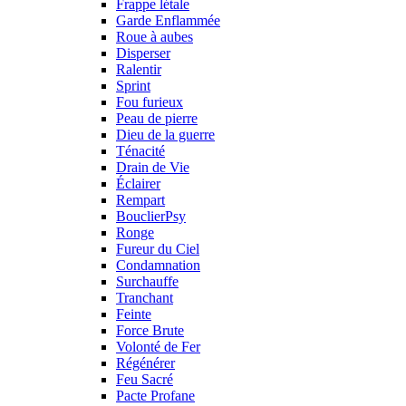
Frappe létale
Garde Enflammée
Roue à aubes
Disperser
Ralentir
Sprint
Fou furieux
Peau de pierre
Dieu de la guerre
Ténacité
Drain de Vie
Éclairer
Rempart
BouclierPsy
Ronge
Fureur du Ciel
Condamnation
Surchauffe
Tranchant
Feinte
Force Brute
Volonté de Fer
Régénérer
Feu Sacré
Pacte Profane