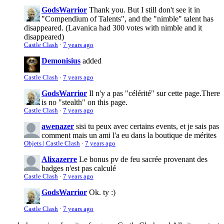
GodsWarrior
Thank you. But I still don't see it in
"Compendium of Talents", and the "nimble" talent has
disappeared. (Lavanica had 300 votes with nimble and it
disappeared)
Castle Clash
·
7 years ago
Demonisius
added
Castle Clash
·
7 years ago
GodsWarrior
Il n'y a pas "célérité" sur cette page.
There
is no "stealth" on this page.
Castle Clash
·
7 years ago
awenazer
sisi tu peux avec certains events, et je sais pas
comment mais un ami l'a eu dans la boutique de mérites
Objets | Castle Clash
·
7 years ago
Alixazerre
Le bonus pv de feu sacrée provenant des
badges n'est pas calculé
Castle Clash
·
7 years ago
GodsWarrior
Ok. ty :)
Castle Clash
·
7 years ago