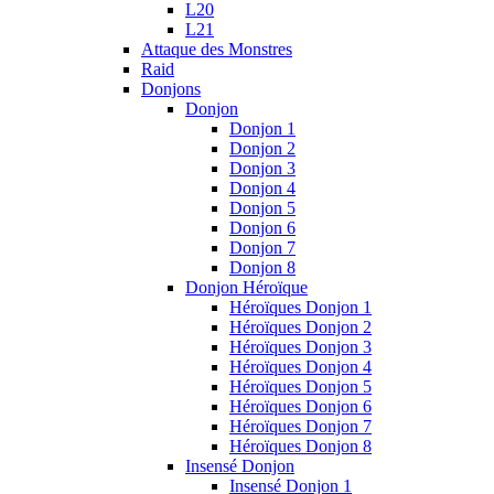
L20
L21
Attaque des Monstres
Raid
Donjons
Donjon
Donjon 1
Donjon 2
Donjon 3
Donjon 4
Donjon 5
Donjon 6
Donjon 7
Donjon 8
Donjon Héroïque
Héroïques Donjon 1
Héroïques Donjon 2
Héroïques Donjon 3
Héroïques Donjon 4
Héroïques Donjon 5
Héroïques Donjon 6
Héroïques Donjon 7
Héroïques Donjon 8
Insensé Donjon
Insensé Donjon 1