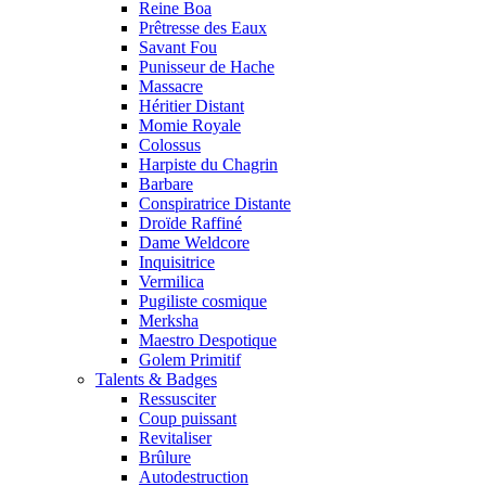
Reine Boa
Prêtresse des Eaux
Savant Fou
Punisseur de Hache
Massacre
Héritier Distant
Momie Royale
Colossus
Harpiste du Chagrin
Barbare
Conspiratrice Distante
Droïde Raffiné
Dame Weldcore
Inquisitrice
Vermilica
Pugiliste cosmique
Merksha
Maestro Despotique
Golem Primitif
Talents & Badges
Ressusciter
Coup puissant
Revitaliser
Brûlure
Autodestruction