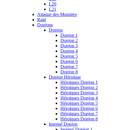
L20
L21
Attaque des Monstres
Raid
Donjons
Donjon
Donjon 1
Donjon 2
Donjon 3
Donjon 4
Donjon 5
Donjon 6
Donjon 7
Donjon 8
Donjon Héroïque
Héroïques Donjon 1
Héroïques Donjon 2
Héroïques Donjon 3
Héroïques Donjon 4
Héroïques Donjon 5
Héroïques Donjon 6
Héroïques Donjon 7
Héroïques Donjon 8
Insensé Donjon
Insensé Donjon 1