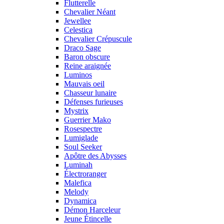
Flutterelle
Chevalier Néant
Jewellee
Celestica
Chevalier Crépuscule
Draco Sage
Baron obscure
Reine araignée
Luminos
Mauvais oeil
Chasseur lunaire
Défenses furieuses
Mystrix
Guerrier Mako
Rosespectre
Lumiglade
Soul Seeker
Apôtre des Abysses
Luminah
Électroranger
Malefica
Melody
Dynamica
Démon Harceleur
Jeune Étincelle