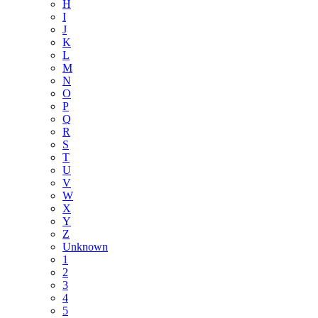
H
I
J
K
L
M
N
O
P
Q
R
S
T
U
V
W
X
Y
Z
Unknown
1
2
3
4
5