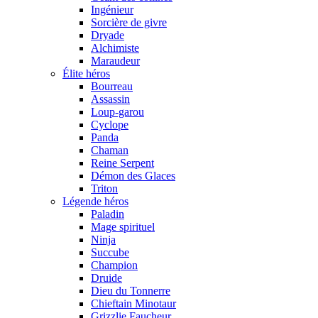
Ingénieur
Sorcière de givre
Dryade
Alchimiste
Maraudeur
Élite héros
Bourreau
Assassin
Loup-garou
Cyclope
Panda
Chaman
Reine Serpent
Démon des Glaces
Triton
Légende héros
Paladin
Mage spirituel
Ninja
Succube
Champion
Druide
Dieu du Tonnerre
Chieftain Minotaur
Grizzlie Faucheur