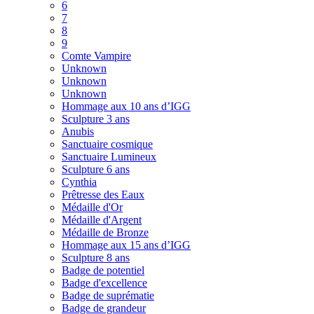
6
7
8
9
Comte Vampire
Unknown
Unknown
Unknown
Hommage aux 10 ans d’IGG
Sculpture 3 ans
Anubis
Sanctuaire cosmique
Sanctuaire Lumineux
Sculpture 6 ans
Cynthia
Prêtresse des Eaux
Médaille d'Or
Médaille d'Argent
Médaille de Bronze
Hommage aux 15 ans d’IGG
Sculpture 8 ans
Badge de potentiel
Badge d'excellence
Badge de suprématie
Badge de grandeur