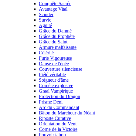
Conquête Sacrée
Avantage Vital
Scinder
Survie
Agilité
Grâce du Damné
Grâce du Prophète
Grâce du Saint
Armure malfaisante
Célérité
Furie Vigoureuse
Danse de l'épée
Couverture silencieuse
Piété véritable
Soigneur d'âme
Comète explosive
Graal Vampirique
Protection du Dragon
Prisme Déni
Arc du Commandant
Bâton du Marcheur du Néant
Riposte Curative
Orientation du Vent
Corne de la Victoire
Pouvoir tabou