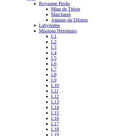
Royaume Perdu
Mine de Trésor
Marchand
Attaque du Démon
Labyrinthe
Missions Héroïques
L1
L2
L3
L4
L5
L6
L7
L8
L9
L10
L11
L12
L13
L14
L15
L16
L17
L18
L19