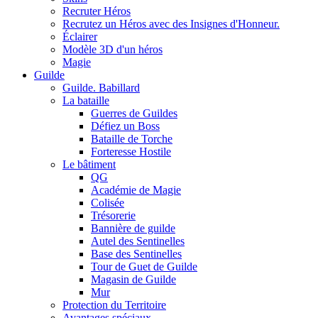
Recruter Héros
Recrutez un Héros avec des Insignes d'Honneur.
Éclairer
Modèle 3D d'un héros
Magie
Guilde
Guilde. Babillard
La bataille
Guerres de Guildes
Défiez un Boss
Bataille de Torche
Forteresse Hostile
Le bâtiment
QG
Académie de Magie
Colisée
Trésorerie
Bannière de guilde
Autel des Sentinelles
Base des Sentinelles
Tour de Guet de Guilde
Magasin de Guilde
Mur
Protection du Territoire
Avantages spéciaux