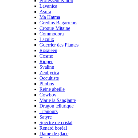
Professeur Ribbit
Lavanica
Asura
Ma Hatma
Gredins Bagarreurs
Croque-Mitaine
Commodora
Lazulix
Guerrier des Plantes
Rosaleen
Cosmo
Ripper
Svalinn
Zephyrica
Occultiste
Phobos
Reine abeille
Cowboy
Marie la Sanglante
Dragon tellurique
Titanours
Satyre
Spectre de cristal
Renard boréal
Dame de glace