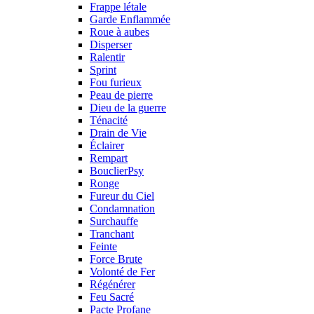
Frappe létale
Garde Enflammée
Roue à aubes
Disperser
Ralentir
Sprint
Fou furieux
Peau de pierre
Dieu de la guerre
Ténacité
Drain de Vie
Éclairer
Rempart
BouclierPsy
Ronge
Fureur du Ciel
Condamnation
Surchauffe
Tranchant
Feinte
Force Brute
Volonté de Fer
Régénérer
Feu Sacré
Pacte Profane