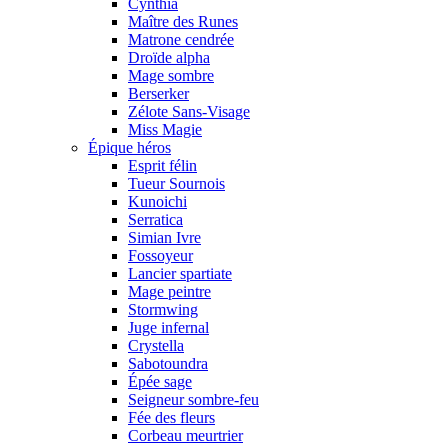
Cynthia
Maître des Runes
Matrone cendrée
Droïde alpha
Mage sombre
Berserker
Zélote Sans-Visage
Miss Magie
Épique héros
Esprit félin
Tueur Sournois
Kunoichi
Serratica
Simian Ivre
Fossoyeur
Lancier spartiate
Mage peintre
Stormwing
Juge infernal
Crystella
Sabotoundra
Épée sage
Seigneur sombre-feu
Fée des fleurs
Corbeau meurtrier