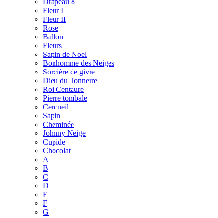
Drapeau 8
Fleur I
Fleur II
Rose
Ballon
Fleurs
Sapin de Noel
Bonhomme des Neiges
Sorcière de givre
Dieu du Tonnerre
Roi Centaure
Pierre tombale
Cercueil
Sapin
Cheminée
Johnny Neige
Cupide
Chocolat
A
B
C
D
E
F
G