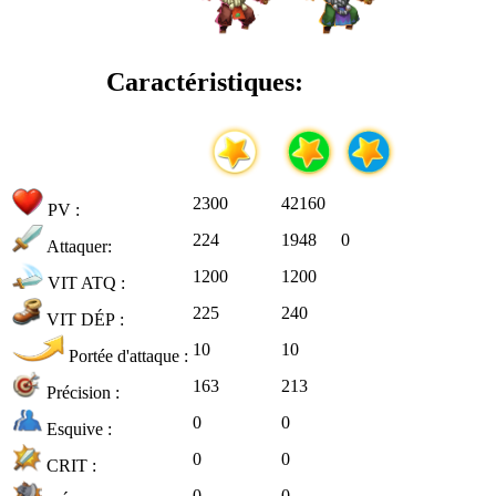
Caractéristiques:
2300
42160
PV :
224
1948
0
Attaquer:
1200
1200
VIT ATQ :
225
240
VIT DÉP :
10
10
Portée d'attaque :
163
213
Précision :
0
0
Esquive :
0
0
CRIT :
0
0