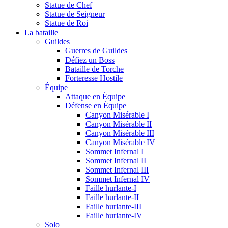
Statue de Chef
Statue de Seigneur
Statue de Roi
La bataille
Guildes
Guerres de Guildes
Défiez un Boss
Bataille de Torche
Forteresse Hostile
Équipe
Attaque en Équipe
Défense en Équipe
Canyon Misérable I
Canyon Misérable II
Canyon Misérable III
Canyon Misérable IV
Sommet Infernal I
Sommet Infernal II
Sommet Infernal III
Sommet Infernal IV
Faille hurlante-I
Faille hurlante-II
Faille hurlante-III
Faille hurlante-IV
Solo