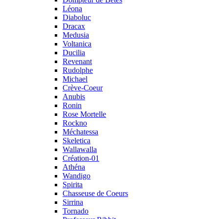
Léona
Diaboluc
Dracax
Medusia
Voltanica
Ducilia
Revenant
Rudolphe
Michael
Crève-Coeur
Anubis
Ronin
Rose Mortelle
Rockno
Méchatessa
Skeletica
Wallawalla
Création-01
Athéna
Wandigo
Spirita
Chasseuse de Coeurs
Sirrina
Tornado