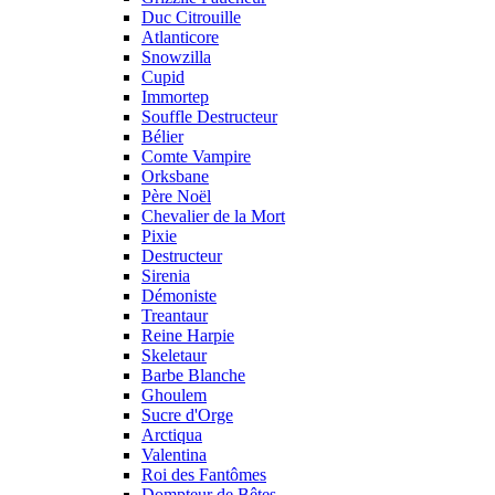
Duc Citrouille
Atlanticore
Snowzilla
Cupid
Immortep
Souffle Destructeur
Bélier
Comte Vampire
Orksbane
Père Noël
Chevalier de la Mort
Pixie
Destructeur
Sirenia
Démoniste
Treantaur
Reine Harpie
Skeletaur
Barbe Blanche
Ghoulem
Sucre d'Orge
Arctiqua
Valentina
Roi des Fantômes
Dompteur de Bêtes