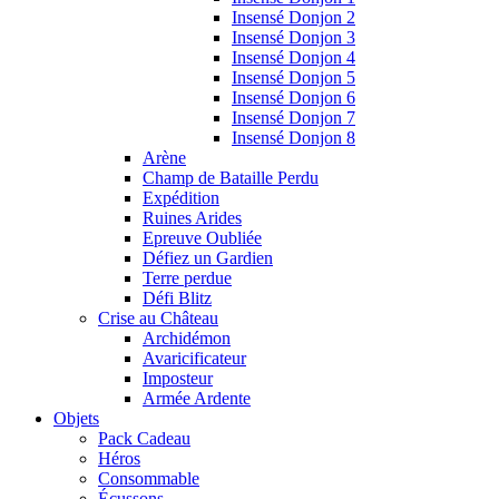
Insensé Donjon 2
Insensé Donjon 3
Insensé Donjon 4
Insensé Donjon 5
Insensé Donjon 6
Insensé Donjon 7
Insensé Donjon 8
Arène
Champ de Bataille Perdu
Expédition
Ruines Arides
Epreuve Oubliée
Défiez un Gardien
Terre perdue
Défi Blitz
Crise au Château
Archidémon
Avaricificateur
Imposteur
Armée Ardente
Objets
Pack Cadeau
Héros
Consommable
Écussons