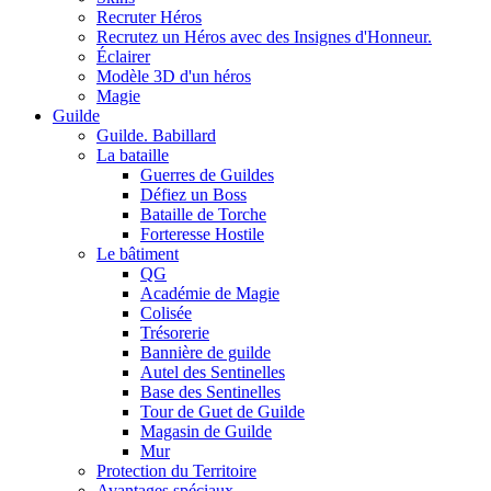
Recruter Héros
Recrutez un Héros avec des Insignes d'Honneur.
Éclairer
Modèle 3D d'un héros
Magie
Guilde
Guilde. Babillard
La bataille
Guerres de Guildes
Défiez un Boss
Bataille de Torche
Forteresse Hostile
Le bâtiment
QG
Académie de Magie
Colisée
Trésorerie
Bannière de guilde
Autel des Sentinelles
Base des Sentinelles
Tour de Guet de Guilde
Magasin de Guilde
Mur
Protection du Territoire
Avantages spéciaux