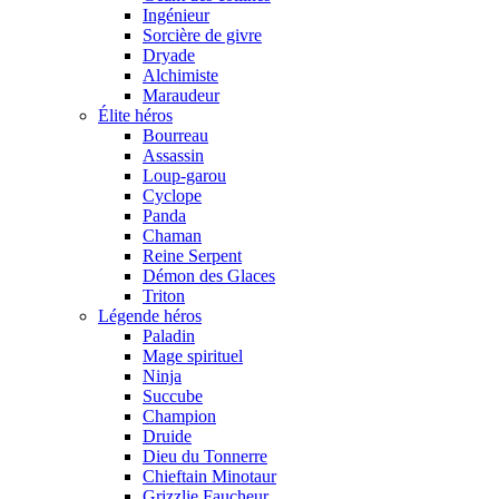
Ingénieur
Sorcière de givre
Dryade
Alchimiste
Maraudeur
Élite héros
Bourreau
Assassin
Loup-garou
Cyclope
Panda
Chaman
Reine Serpent
Démon des Glaces
Triton
Légende héros
Paladin
Mage spirituel
Ninja
Succube
Champion
Druide
Dieu du Tonnerre
Chieftain Minotaur
Grizzlie Faucheur