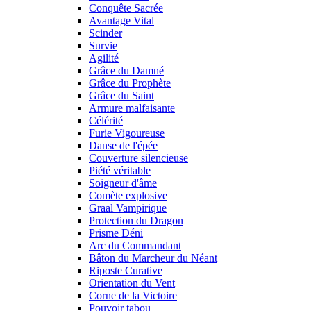
Conquête Sacrée
Avantage Vital
Scinder
Survie
Agilité
Grâce du Damné
Grâce du Prophète
Grâce du Saint
Armure malfaisante
Célérité
Furie Vigoureuse
Danse de l'épée
Couverture silencieuse
Piété véritable
Soigneur d'âme
Comète explosive
Graal Vampirique
Protection du Dragon
Prisme Déni
Arc du Commandant
Bâton du Marcheur du Néant
Riposte Curative
Orientation du Vent
Corne de la Victoire
Pouvoir tabou