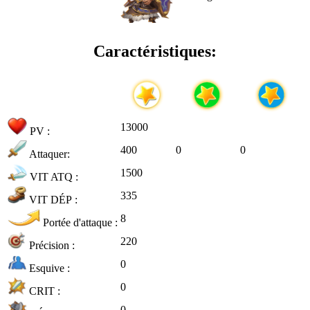
Caractéristiques:
13000
PV :
400
0
0
Attaquer:
1500
VIT ATQ :
335
VIT DÉP :
8
Portée d'attaque :
220
Précision :
0
Esquive :
0
CRIT :
0