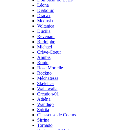
Léona
Diaboluc
Dracax
Medusia
Voltanica
Ducilia
Revenant
Rudolphe
Michael
Crève-Coeur
Anubis
Ronin
Rose Mortelle
Rockno
Méchatessa
Skeletica
Wallawalla
Création-01
Athéna
Wandigo
Spirita
Chasseuse de Coeurs
Sirrina
Tornado