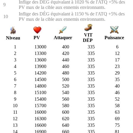
Inflige des DÉG équivalant à 1020 % de l'ATQ +5% des
9
PV max de la cible aux ennemis environnants.
Inflige des DÉG équivalant à 1150 % de l'ATQ +5% des
10
PV max de la cible aux ennemis environnants.
VIT
PV
Attaquer
Puissance
Niveau
DÉP
1
13000
400
335
6
2
13300
420
335
12
3
13600
440
335
17
4
13900
460
335
23
5
14200
480
335
29
6
14500
500
335
35
7
14800
520
335
40
8
15100
540
335
46
9
15400
560
335
52
10
15700
580
335
58
11
16000
600
335
63
12
16300
620
335
69
13
16600
640
335
75
14
16900
660
335
81