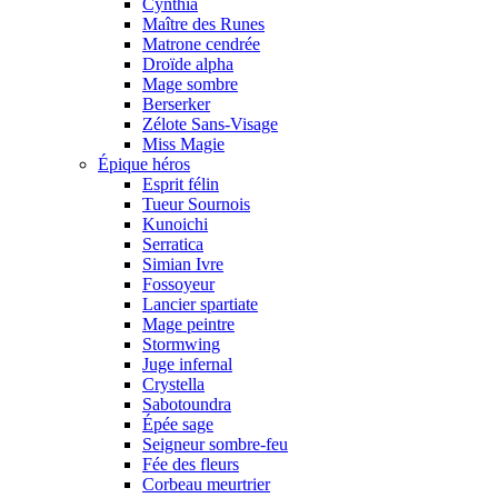
Cynthia
Maître des Runes
Matrone cendrée
Droïde alpha
Mage sombre
Berserker
Zélote Sans-Visage
Miss Magie
Épique héros
Esprit félin
Tueur Sournois
Kunoichi
Serratica
Simian Ivre
Fossoyeur
Lancier spartiate
Mage peintre
Stormwing
Juge infernal
Crystella
Sabotoundra
Épée sage
Seigneur sombre-feu
Fée des fleurs
Corbeau meurtrier