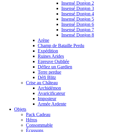
Insensé Donjon 2
Insensé Donjon 3
Insensé Donjon 4
Insensé Donjon 5
Insensé Donjon 6
Insensé Donjon 7
Insensé Donjon 8
Arène
Champ de Bataille Perdu
Expédition
Ruines Arides
Epreuve Oubliée
Défiez un Gardien
Terre perdue
Défi Blitz
Crise au Château
Archidémon
Avaricificateur
Imposteur
Armée Ardente
Objets
Pack Cadeau
Héros
Consommable
Écussons