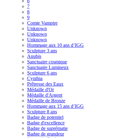
6
7
8
9
Comte Vampire
Unknown
Unknown
Unknown
Hommage aux 10 ans d’IGG
Sculpture 3 ans
Anubis
Sanctuaire cosmique
Sanctuaire Lumineux
Sculpture 6 ans
Cynthia
Prêtresse des Eaux
Médaille d'Or
Médaille d'Argent
Médaille de Bronze
Hommage aux 15 ans d’IGG
Sculpture 8 ans
Badge de potentiel
Badge d'excellence
Badge de suprématie
Badge de grandeur