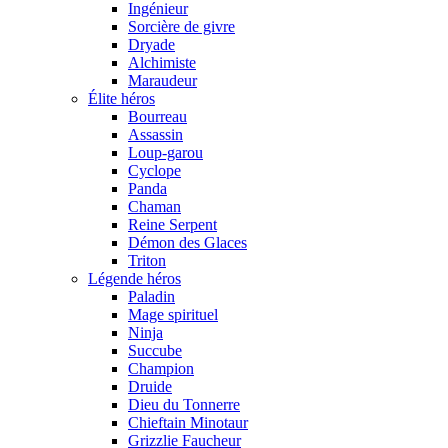
Ingénieur
Sorcière de givre
Dryade
Alchimiste
Maraudeur
Élite héros
Bourreau
Assassin
Loup-garou
Cyclope
Panda
Chaman
Reine Serpent
Démon des Glaces
Triton
Légende héros
Paladin
Mage spirituel
Ninja
Succube
Champion
Druide
Dieu du Tonnerre
Chieftain Minotaur
Grizzlie Faucheur