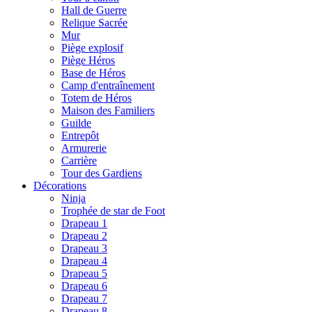
Hall de Guerre
Relique Sacrée
Mur
Piège explosif
Piège Héros
Base de Héros
Camp d'entraînement
Totem de Héros
Maison des Familiers
Guilde
Entrepôt
Armurerie
Carrière
Tour des Gardiens
Décorations
Ninja
Trophée de star de Foot
Drapeau 1
Drapeau 2
Drapeau 3
Drapeau 4
Drapeau 5
Drapeau 6
Drapeau 7
Drapeau 8