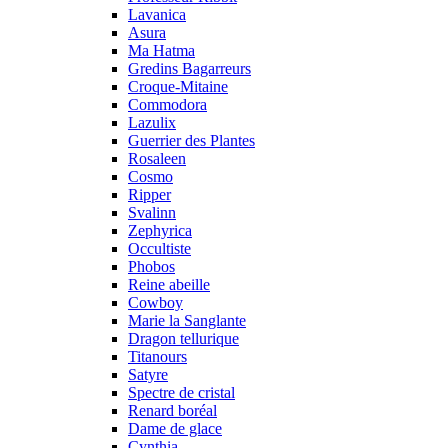
Lavanica
Asura
Ma Hatma
Gredins Bagarreurs
Croque-Mitaine
Commodora
Lazulix
Guerrier des Plantes
Rosaleen
Cosmo
Ripper
Svalinn
Zephyrica
Occultiste
Phobos
Reine abeille
Cowboy
Marie la Sanglante
Dragon tellurique
Titanours
Satyre
Spectre de cristal
Renard boréal
Dame de glace
Cynthia