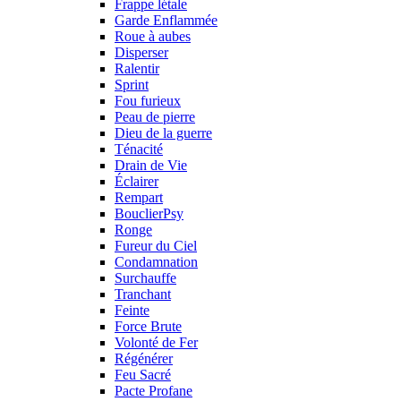
Frappe létale
Garde Enflammée
Roue à aubes
Disperser
Ralentir
Sprint
Fou furieux
Peau de pierre
Dieu de la guerre
Ténacité
Drain de Vie
Éclairer
Rempart
BouclierPsy
Ronge
Fureur du Ciel
Condamnation
Surchauffe
Tranchant
Feinte
Force Brute
Volonté de Fer
Régénérer
Feu Sacré
Pacte Profane