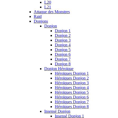
L20
L21
Attaque des Monstres
Raid
Donjons
Donjon
Donjon 1
Donjon 2
Donjon 3
Donjon 4
Donjon 5
Donjon 6
Donjon 7
Donjon 8
Donjon Héroïque
Héroïques Donjon 1
Héroïques Donjon 2
Héroïques Donjon 3
Héroïques Donjon 4
Héroïques Donjon 5
Héroïques Donjon 6
Héroïques Donjon 7
Héroïques Donjon 8
Insensé Donjon
Insensé Donjon 1