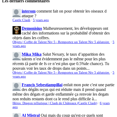
Les derniers commentaires
interom
comment fait on pour obtenir les oiseaux d
attaque ?
Castle Clash
·
5 years ago
Demonisius
Malheureusement, les développeurs ont
caché des informations sur la probabilité d'obtenir des
objets dans les coffres.
Objets | Coffre de Talent Niv 5 - Remportez un Talent Niv 5 aléatoire.
·
5
years ago
Mika Mika
Salut Nexary, le taux d’apparition des
talents n’est évidemment pas le même pour les plus
récents (à partir de fs ce n’est plus que 0.5%de chance). Tu
pouvais voir les taux de drops dans un points...
Objets | Coffre de Talent Niv 5 - Remportez un Talent Niv 5 aléatoire.
·
5
years ago
Francis Sebestiampillai
enfait mon pote c'est une partie
des dégâts reçus qui est réduite mais il prend quand
même des dégats et garde enflammée ça renvoie les degats
non reduits restants dont ca le rend plus difficile à...
Héros: Dragon tellurique | Clash de Châteaux (Castle Clash)
·
6 years
ago
Al Mistral
Oui mais du coup qu'est-ce quels sont