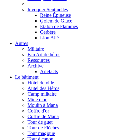
Invoquer Sentinelles
Reine Épineuse
Golem de Glace
Étalon de Flammes
Cerbère
Lion Ailé
Autres
Militaire
Fan Art de héros
Ressources
Archive
Artefacts
Le bâtiment
Hôtel de ville
Autel des Héros
Camp militaire
Mine d'or
Moulin à Mana
Coffre d'or
Coffre de Mana
Tour de guet
Tour de Flèches
Tour magique
Tour à canon