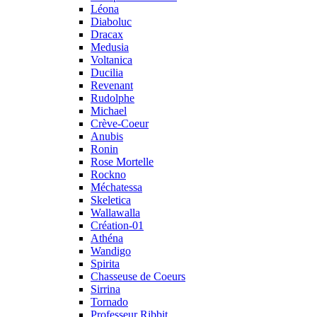
Léona
Diaboluc
Dracax
Medusia
Voltanica
Ducilia
Revenant
Rudolphe
Michael
Crève-Coeur
Anubis
Ronin
Rose Mortelle
Rockno
Méchatessa
Skeletica
Wallawalla
Création-01
Athéna
Wandigo
Spirita
Chasseuse de Coeurs
Sirrina
Tornado
Professeur Ribbit