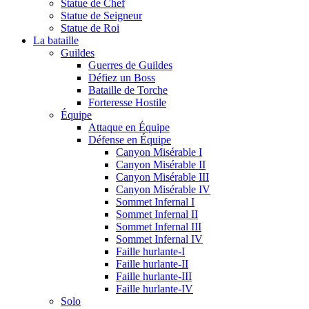
Statue de Chef
Statue de Seigneur
Statue de Roi
La bataille
Guildes
Guerres de Guildes
Défiez un Boss
Bataille de Torche
Forteresse Hostile
Équipe
Attaque en Équipe
Défense en Équipe
Canyon Misérable I
Canyon Misérable II
Canyon Misérable III
Canyon Misérable IV
Sommet Infernal I
Sommet Infernal II
Sommet Infernal III
Sommet Infernal IV
Faille hurlante-I
Faille hurlante-II
Faille hurlante-III
Faille hurlante-IV
Solo