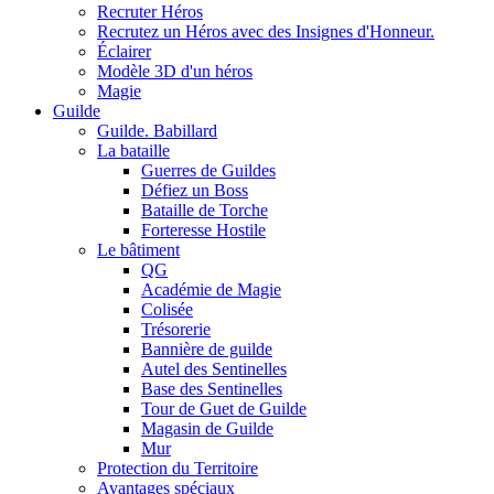
Recruter Héros
Recrutez un Héros avec des Insignes d'Honneur.
Éclairer
Modèle 3D d'un héros
Magie
Guilde
Guilde. Babillard
La bataille
Guerres de Guildes
Défiez un Boss
Bataille de Torche
Forteresse Hostile
Le bâtiment
QG
Académie de Magie
Colisée
Trésorerie
Bannière de guilde
Autel des Sentinelles
Base des Sentinelles
Tour de Guet de Guilde
Magasin de Guilde
Mur
Protection du Territoire
Avantages spéciaux