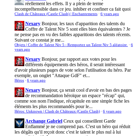
réellement les effets. Il y a plein de terme
incompréhensible dans ce jeu. inhiber et confiner ca fait quoi
Clash de Châteaux (Castle Clash) | Enchantements
·
6 years ago
Nexary
Bonjour, les taux d'apparition des talents du
Coffre de Talent Niv 5 sont elles bien équivalentes ? Je
ne pense pas en vu des faibles apparitions des talents récents.
Suivant ce constat je me...
Objets | Coffre de Talent Niv 5 - Remportez un Talent Niv 5 aléatoire.
·
6
years ago
Nexary
Bonjour, par rapport aux votes pour les
différents équipements des héros, il serait intéressant
d'avoir plusieurs pages de vote selon l'utilisation du héro. Par
exemple, un onglet "Attaque GdF" et...
Héros
·
6 years ago
Nexary
Bonjour, ça serait cool d'avoir en bas des pages
de recommandation héroïque un espace "récap" qui,
comme son nom l'indique, récapitule en une simple fiche les
éléments les plus recommandés pour le...
Héros: Unknown | Clash de Châteaux (Castle Clash)
·
6 years ago
Archange Gabriel
Ceux qui conseillent Garde
Enflammé je ne comprend pas. C'est un héro qui réduit
les dégâts qu'il reçoit donc c'est le talent le plus nul à lui