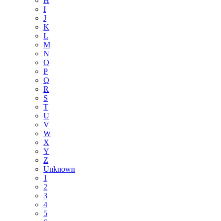
H
I
J
K
L
M
N
O
P
Q
R
S
T
U
V
W
X
Y
Z
Unknown
1
2
3
4
5