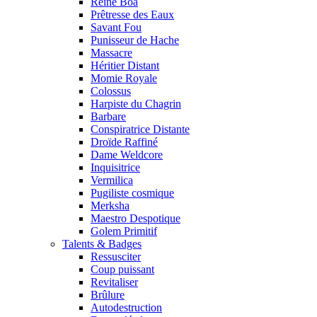
Reine Boa
Prêtresse des Eaux
Savant Fou
Punisseur de Hache
Massacre
Héritier Distant
Momie Royale
Colossus
Harpiste du Chagrin
Barbare
Conspiratrice Distante
Droïde Raffiné
Dame Weldcore
Inquisitrice
Vermilica
Pugiliste cosmique
Merksha
Maestro Despotique
Golem Primitif
Talents & Badges
Ressusciter
Coup puissant
Revitaliser
Brûlure
Autodestruction