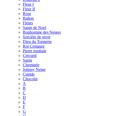
Fleur I
Fleur II
Rose
Ballon
Fleurs
Sapin de Noel
Bonhomme des Neiges
Sorcière de givre
Dieu du Tonnerre
Roi Centaure
Pierre tombale
Cercueil
Sapin
Cheminée
Johnny Neige
Cupide
Chocolat
A
B
C
D
E
F
G