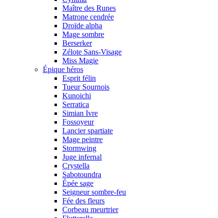
Maître des Runes
Matrone cendrée
Droïde alpha
Mage sombre
Berserker
Zélote Sans-Visage
Miss Magie
Épique héros
Esprit félin
Tueur Sournois
Kunoichi
Serratica
Simian Ivre
Fossoyeur
Lancier spartiate
Mage peintre
Stormwing
Juge infernal
Crystella
Sabotoundra
Épée sage
Seigneur sombre-feu
Fée des fleurs
Corbeau meurtrier