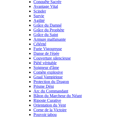
Conquête Sacrée
Avantage Vital
Scinder
Survie
Agilité
Grâce du Damné
Grâce du Prophète
Grâce du Saint
Armure malfaisante
Célérité
Furie Vigoureuse
Danse de l'épée
Couverture silencieuse
Piété véritable
Soigneur d'âme
Comète explosive
Graal Vampirique
Protection du Dragon
Prisme Déni
Arc du Commandant
Bâton du Marcheur du Néant
Riposte Curative
Orientation du Vent
Corne de la Victoire
Pouvoir tabou