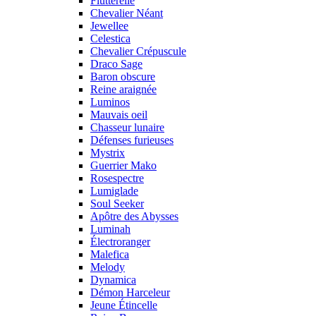
Flutterelle
Chevalier Néant
Jewellee
Celestica
Chevalier Crépuscule
Draco Sage
Baron obscure
Reine araignée
Luminos
Mauvais oeil
Chasseur lunaire
Défenses furieuses
Mystrix
Guerrier Mako
Rosespectre
Lumiglade
Soul Seeker
Apôtre des Abysses
Luminah
Électroranger
Malefica
Melody
Dynamica
Démon Harceleur
Jeune Étincelle