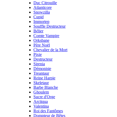
Duc Citrouille
Atlanticore
Snowzilla
Cupid
Immortep
Souffle Destructeur
Bélier
Comte Vampire
Orksbane
Père Noël
Chevalier de la Mort
Pixie
Destructeur
Sirenia
Démoniste
Treantaur
Reine Harpie
Skeletaur
Barbe Blanche
Ghoulem
Sucre d'Orge
Arctiqua
Valentina
Roi des Fantômes
Dompteur de Bêtes