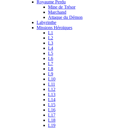
Royaume Perdu
Mine de Trésor
Marchand
Attaque du Démon
Labyrinthe
Missions Héroïques
L1
L2
L3
L4
L5
L6
L7
L8
L9
L10
L11
L12
L13
L14
L15
L16
L17
L18
L19