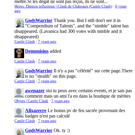
mettre.Si les dégât ne sont pas reçus, ils ne sont...
Héros: Dragon tellurique | Clash de Châteaux (Castle Clash)
·
6 years
ago
GodsWarrior
Thank you. But I still don't see it in
"Compendium of Talents", and the "nimble" talent has
disappeared. (Lavanica had 300 votes with nimble and it
disappeared)
Castle Clash
·
7 years ago
Demonisius
added
Castle Clash
·
7 years ago
GodsWarrior
Il n'y a pas "célérité" sur cette page.
There
is no "stealth" on this page.
Castle Clash
·
7 years ago
awenazer
sisi tu peux avec certains events, et je sais pas
comment mais un ami l'a eu dans la boutique de mérites
Objets | Castle Clash
·
7 years ago
Alixazerre
Le bonus pv de feu sacrée provenant des
badges n'est pas calculé
Castle Clash
·
7 years ago
GodsWarrior
Ok. ty :)