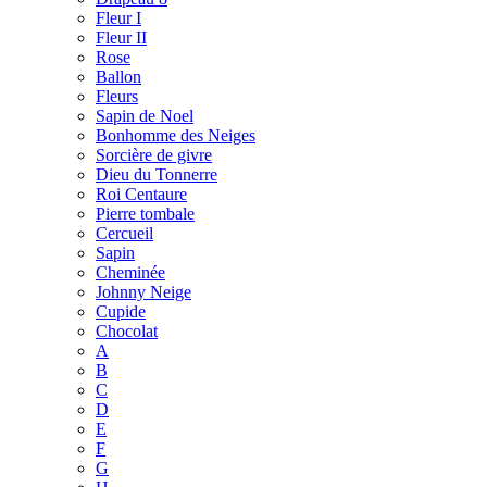
Fleur I
Fleur II
Rose
Ballon
Fleurs
Sapin de Noel
Bonhomme des Neiges
Sorcière de givre
Dieu du Tonnerre
Roi Centaure
Pierre tombale
Cercueil
Sapin
Cheminée
Johnny Neige
Cupide
Chocolat
A
B
C
D
E
F
G