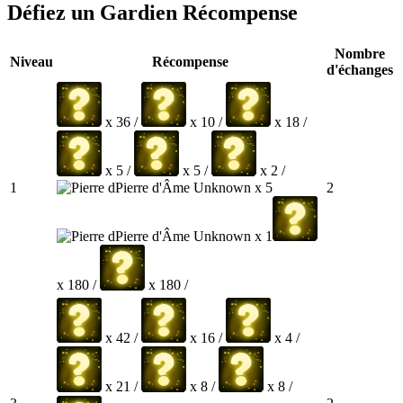
Défiez un Gardien Récompense
Nombre
Niveau
Récompense
d'échanges
x 36 /
x 10 /
x 18 /
x 5 /
x 5 /
x 2 /
Pierre d'Âme Unknown x 5
1
2
Pierre d'Âme Unknown x 1
x 180 /
x 180 /
x 42 /
x 16 /
x 4 /
x 21 /
x 8 /
x 8 /