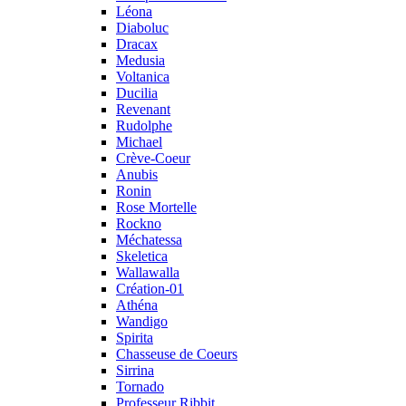
Léona
Diaboluc
Dracax
Medusia
Voltanica
Ducilia
Revenant
Rudolphe
Michael
Crève-Coeur
Anubis
Ronin
Rose Mortelle
Rockno
Méchatessa
Skeletica
Wallawalla
Création-01
Athéna
Wandigo
Spirita
Chasseuse de Coeurs
Sirrina
Tornado
Professeur Ribbit