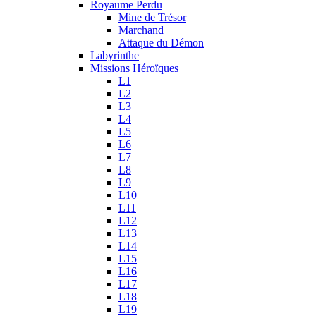
Royaume Perdu
Mine de Trésor
Marchand
Attaque du Démon
Labyrinthe
Missions Héroïques
L1
L2
L3
L4
L5
L6
L7
L8
L9
L10
L11
L12
L13
L14
L15
L16
L17
L18
L19