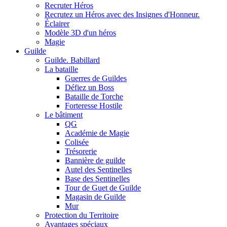
Recruter Héros
Recrutez un Héros avec des Insignes d'Honneur.
Éclairer
Modèle 3D d'un héros
Magie
Guilde
Guilde. Babillard
La bataille
Guerres de Guildes
Défiez un Boss
Bataille de Torche
Forteresse Hostile
Le bâtiment
QG
Académie de Magie
Colisée
Trésorerie
Bannière de guilde
Autel des Sentinelles
Base des Sentinelles
Tour de Guet de Guilde
Magasin de Guilde
Mur
Protection du Territoire
Avantages spéciaux