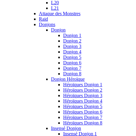
L20
L21
Attaque des Monstres
Raid
Donjons
Donjon
Donjon 1
Donjon 2
Donjon 3
Donjon 4
Donjon 5
Donjon 6
Donjon 7
Donjon 8
Donjon Héroïque
Héroïques Donjon 1
Héroïques Donjon 2
Héroïques Donjon 3
Héroïques Donjon 4
Héroïques Donjon 5
Héroïques Donjon 6
Héroïques Donjon 7
Héroïques Donjon 8
Insensé Donjon
Insensé Donjon 1