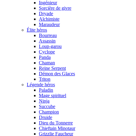
Ingénieur
Sorcière de givre
Dryade
Alchimiste
Maraudeur
Élite héros
Bourreau
Assassin
Loup-garou
Cyclope
Panda
Chaman
Reine Serpent
Démon des Glaces
Triton
Légende héros
Paladin
Mage spirituel
Ninja
Succube
Champion
Druide
Dieu du Tonnerre
Chieftain Minotaur
Grizzlie Faucheur