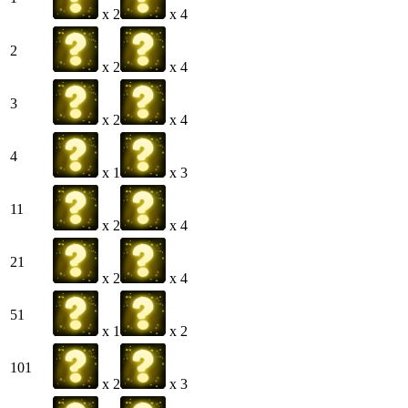
x 2
x 4
2
x 2
x 4
3
x 2
x 4
4
x 1
x 3
11
x 2
x 4
21
x 2
x 4
51
x 1
x 2
101
x 2
x 3