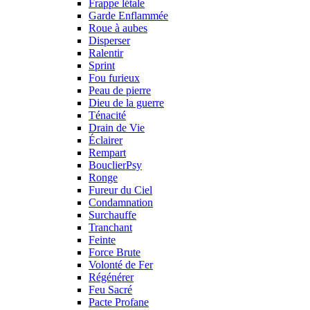
Frappe létale
Garde Enflammée
Roue à aubes
Disperser
Ralentir
Sprint
Fou furieux
Peau de pierre
Dieu de la guerre
Ténacité
Drain de Vie
Éclairer
Rempart
BouclierPsy
Ronge
Fureur du Ciel
Condamnation
Surchauffe
Tranchant
Feinte
Force Brute
Volonté de Fer
Régénérer
Feu Sacré
Pacte Profane