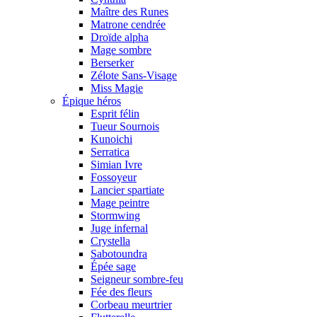
Maître des Runes
Matrone cendrée
Droïde alpha
Mage sombre
Berserker
Zélote Sans-Visage
Miss Magie
Épique héros
Esprit félin
Tueur Sournois
Kunoichi
Serratica
Simian Ivre
Fossoyeur
Lancier spartiate
Mage peintre
Stormwing
Juge infernal
Crystella
Sabotoundra
Épée sage
Seigneur sombre-feu
Fée des fleurs
Corbeau meurtrier