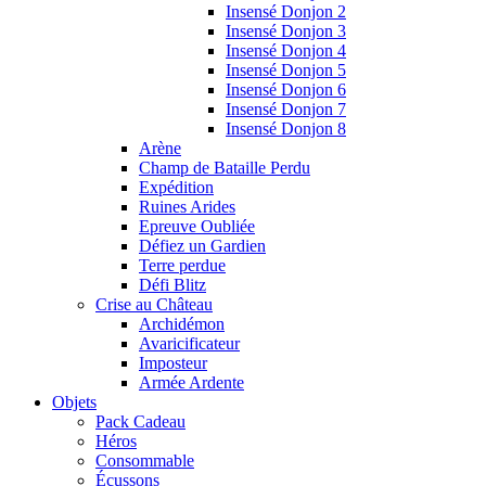
Insensé Donjon 2
Insensé Donjon 3
Insensé Donjon 4
Insensé Donjon 5
Insensé Donjon 6
Insensé Donjon 7
Insensé Donjon 8
Arène
Champ de Bataille Perdu
Expédition
Ruines Arides
Epreuve Oubliée
Défiez un Gardien
Terre perdue
Défi Blitz
Crise au Château
Archidémon
Avaricificateur
Imposteur
Armée Ardente
Objets
Pack Cadeau
Héros
Consommable
Écussons