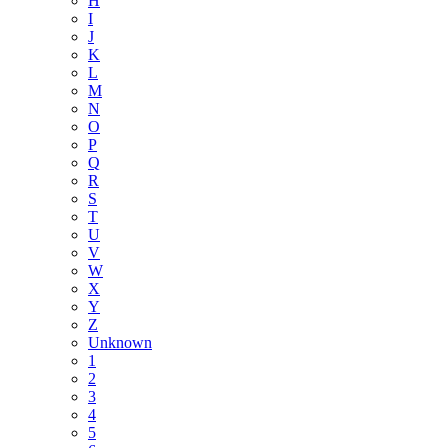
H
I
J
K
L
M
N
O
P
Q
R
S
T
U
V
W
X
Y
Z
Unknown
1
2
3
4
5