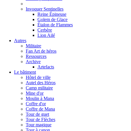
Invoquer Sentinelles
Reine Épineuse
Golem de Glace
Étalon de Flammes
Cerbère
Lion Ailé
Autres
Militaire
Fan Art de héros
Ressources
Archive
Artefacts
Le bâtiment
Hôtel de ville
Autel des Héros
Camp militaire
Mine d'or
Moulin à Mana
Coffre d'or
Coffre de Mana
Tour de guet
Tour de Flèches
Tour magique
Tour à canon