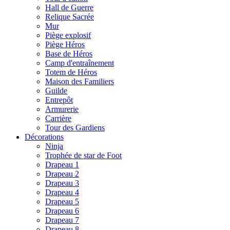
Hall de Guerre
Relique Sacrée
Mur
Piège explosif
Piège Héros
Base de Héros
Camp d'entraînement
Totem de Héros
Maison des Familiers
Guilde
Entrepôt
Armurerie
Carrière
Tour des Gardiens
Décorations
Ninja
Trophée de star de Foot
Drapeau 1
Drapeau 2
Drapeau 3
Drapeau 4
Drapeau 5
Drapeau 6
Drapeau 7
Drapeau 8