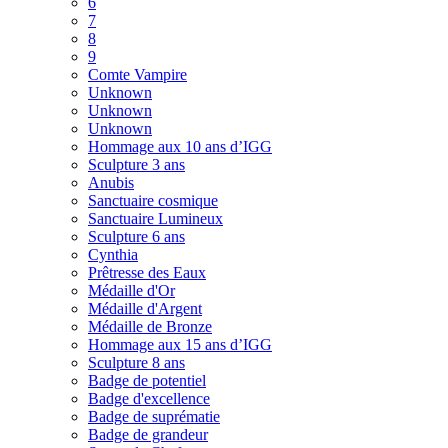
6
7
8
9
Comte Vampire
Unknown
Unknown
Unknown
Hommage aux 10 ans d’IGG
Sculpture 3 ans
Anubis
Sanctuaire cosmique
Sanctuaire Lumineux
Sculpture 6 ans
Cynthia
Prêtresse des Eaux
Médaille d'Or
Médaille d'Argent
Médaille de Bronze
Hommage aux 15 ans d’IGG
Sculpture 8 ans
Badge de potentiel
Badge d'excellence
Badge de suprématie
Badge de grandeur