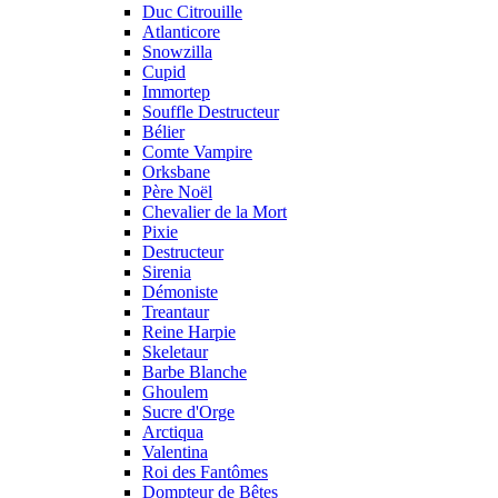
Duc Citrouille
Atlanticore
Snowzilla
Cupid
Immortep
Souffle Destructeur
Bélier
Comte Vampire
Orksbane
Père Noël
Chevalier de la Mort
Pixie
Destructeur
Sirenia
Démoniste
Treantaur
Reine Harpie
Skeletaur
Barbe Blanche
Ghoulem
Sucre d'Orge
Arctiqua
Valentina
Roi des Fantômes
Dompteur de Bêtes