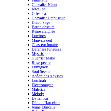
Flutterelle
Chevalier Néant
Jewellee
Celestica
Chevalier Crépuscule
Draco Sage
Baron obscure
Reine araignée
Luminos
Mauvais oeil
Chasseur lunaire
Défenses furieuses
Mystrix
Guerrier Mako
Rosespectre
Lumiglade
Soul Seeker
Apôtre des Abysses
Luminah
Électroranger
Malefica
Melody
Dynamica
Démon Harceleur
Jeune Étincelle