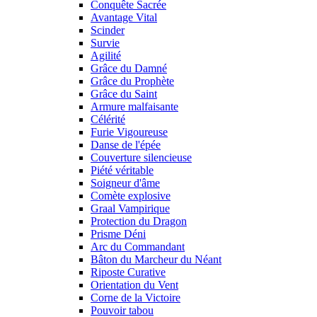
Conquête Sacrée
Avantage Vital
Scinder
Survie
Agilité
Grâce du Damné
Grâce du Prophète
Grâce du Saint
Armure malfaisante
Célérité
Furie Vigoureuse
Danse de l'épée
Couverture silencieuse
Piété véritable
Soigneur d'âme
Comète explosive
Graal Vampirique
Protection du Dragon
Prisme Déni
Arc du Commandant
Bâton du Marcheur du Néant
Riposte Curative
Orientation du Vent
Corne de la Victoire
Pouvoir tabou