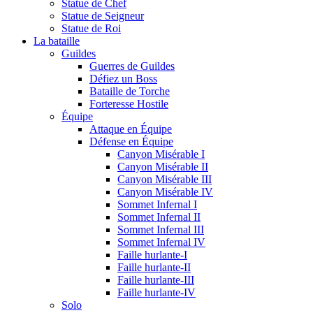
Statue de Chef
Statue de Seigneur
Statue de Roi
La bataille
Guildes
Guerres de Guildes
Défiez un Boss
Bataille de Torche
Forteresse Hostile
Équipe
Attaque en Équipe
Défense en Équipe
Canyon Misérable I
Canyon Misérable II
Canyon Misérable III
Canyon Misérable IV
Sommet Infernal I
Sommet Infernal II
Sommet Infernal III
Sommet Infernal IV
Faille hurlante-I
Faille hurlante-II
Faille hurlante-III
Faille hurlante-IV
Solo