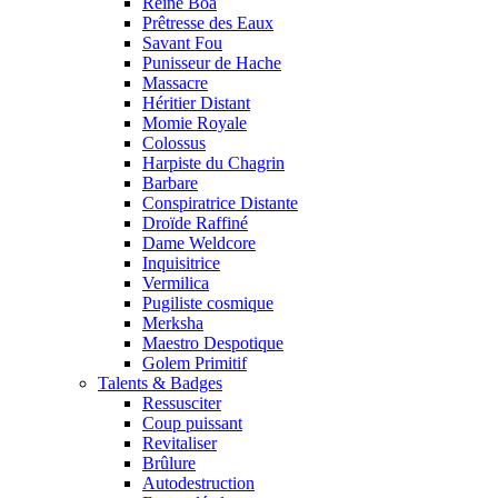
Reine Boa
Prêtresse des Eaux
Savant Fou
Punisseur de Hache
Massacre
Héritier Distant
Momie Royale
Colossus
Harpiste du Chagrin
Barbare
Conspiratrice Distante
Droïde Raffiné
Dame Weldcore
Inquisitrice
Vermilica
Pugiliste cosmique
Merksha
Maestro Despotique
Golem Primitif
Talents & Badges
Ressusciter
Coup puissant
Revitaliser
Brûlure
Autodestruction