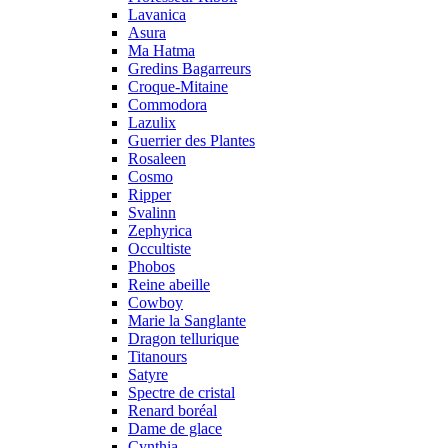
Lavanica
Asura
Ma Hatma
Gredins Bagarreurs
Croque-Mitaine
Commodora
Lazulix
Guerrier des Plantes
Rosaleen
Cosmo
Ripper
Svalinn
Zephyrica
Occultiste
Phobos
Reine abeille
Cowboy
Marie la Sanglante
Dragon tellurique
Titanours
Satyre
Spectre de cristal
Renard boréal
Dame de glace
Cynthia