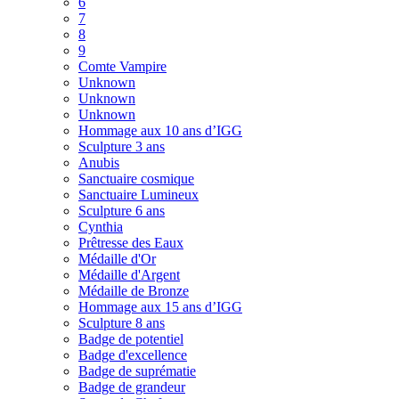
6
7
8
9
Comte Vampire
Unknown
Unknown
Unknown
Hommage aux 10 ans d’IGG
Sculpture 3 ans
Anubis
Sanctuaire cosmique
Sanctuaire Lumineux
Sculpture 6 ans
Cynthia
Prêtresse des Eaux
Médaille d'Or
Médaille d'Argent
Médaille de Bronze
Hommage aux 15 ans d’IGG
Sculpture 8 ans
Badge de potentiel
Badge d'excellence
Badge de suprématie
Badge de grandeur