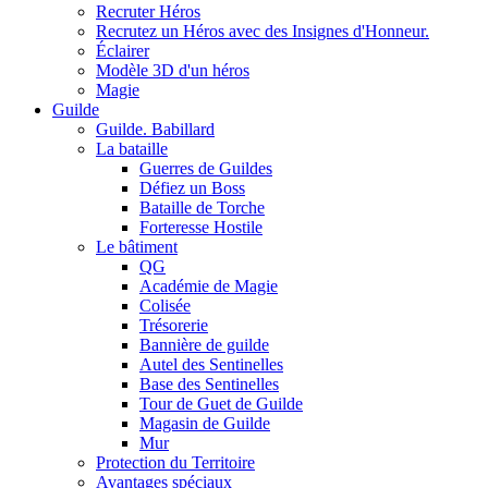
Recruter Héros
Recrutez un Héros avec des Insignes d'Honneur.
Éclairer
Modèle 3D d'un héros
Magie
Guilde
Guilde. Babillard
La bataille
Guerres de Guildes
Défiez un Boss
Bataille de Torche
Forteresse Hostile
Le bâtiment
QG
Académie de Magie
Colisée
Trésorerie
Bannière de guilde
Autel des Sentinelles
Base des Sentinelles
Tour de Guet de Guilde
Magasin de Guilde
Mur
Protection du Territoire
Avantages spéciaux