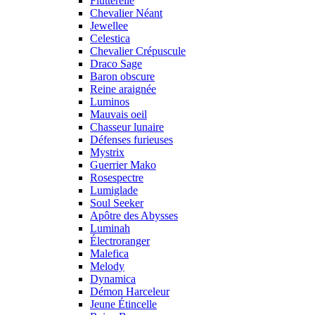
Flutterelle
Chevalier Néant
Jewellee
Celestica
Chevalier Crépuscule
Draco Sage
Baron obscure
Reine araignée
Luminos
Mauvais oeil
Chasseur lunaire
Défenses furieuses
Mystrix
Guerrier Mako
Rosespectre
Lumiglade
Soul Seeker
Apôtre des Abysses
Luminah
Électroranger
Malefica
Melody
Dynamica
Démon Harceleur
Jeune Étincelle