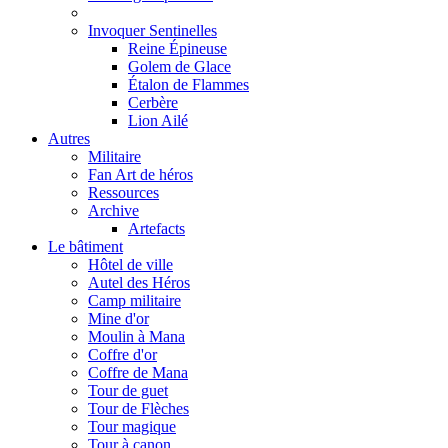
Invoquer Sentinelles
Reine Épineuse
Golem de Glace
Étalon de Flammes
Cerbère
Lion Ailé
Autres
Militaire
Fan Art de héros
Ressources
Archive
Artefacts
Le bâtiment
Hôtel de ville
Autel des Héros
Camp militaire
Mine d'or
Moulin à Mana
Coffre d'or
Coffre de Mana
Tour de guet
Tour de Flèches
Tour magique
Tour à canon