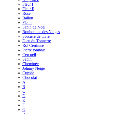
Fleur I
Fleur II
Rose
Ballon
Fleurs
Sapin de Noel
Bonhomme des Neiges
Sorcière de givre
Dieu du Tonnerre
Roi Centaure
Pierre tombale
Cercueil
Sapin
Cheminée
Johnny Neige
Cupide
Chocolat
A
B
C
D
E
F
G