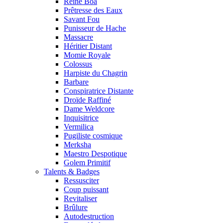
Reine Boa
Prêtresse des Eaux
Savant Fou
Punisseur de Hache
Massacre
Héritier Distant
Momie Royale
Colossus
Harpiste du Chagrin
Barbare
Conspiratrice Distante
Droïde Raffiné
Dame Weldcore
Inquisitrice
Vermilica
Pugiliste cosmique
Merksha
Maestro Despotique
Golem Primitif
Talents & Badges
Ressusciter
Coup puissant
Revitaliser
Brûlure
Autodestruction