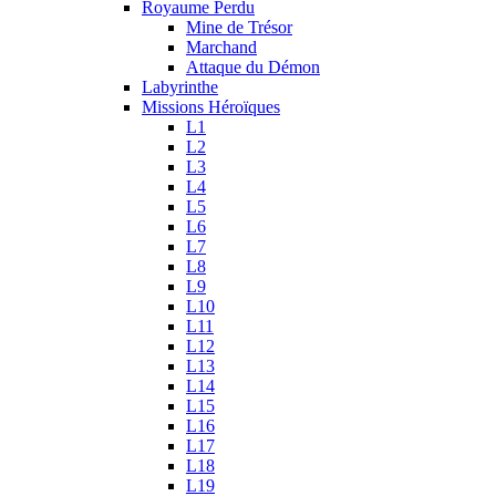
Royaume Perdu
Mine de Trésor
Marchand
Attaque du Démon
Labyrinthe
Missions Héroïques
L1
L2
L3
L4
L5
L6
L7
L8
L9
L10
L11
L12
L13
L14
L15
L16
L17
L18
L19