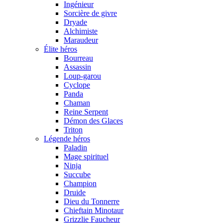
Ingénieur
Sorcière de givre
Dryade
Alchimiste
Maraudeur
Élite héros
Bourreau
Assassin
Loup-garou
Cyclope
Panda
Chaman
Reine Serpent
Démon des Glaces
Triton
Légende héros
Paladin
Mage spirituel
Ninja
Succube
Champion
Druide
Dieu du Tonnerre
Chieftain Minotaur
Grizzlie Faucheur