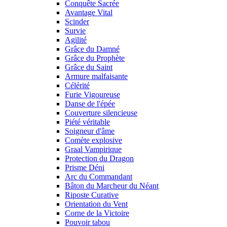
Conquête Sacrée
Avantage Vital
Scinder
Survie
Agilité
Grâce du Damné
Grâce du Prophète
Grâce du Saint
Armure malfaisante
Célérité
Furie Vigoureuse
Danse de l'épée
Couverture silencieuse
Piété véritable
Soigneur d'âme
Comète explosive
Graal Vampirique
Protection du Dragon
Prisme Déni
Arc du Commandant
Bâton du Marcheur du Néant
Riposte Curative
Orientation du Vent
Corne de la Victoire
Pouvoir tabou