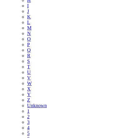
H
I
J
K
L
M
N
O
P
Q
R
S
T
U
V
W
X
Y
Z
Unknown
1
2
3
4
5