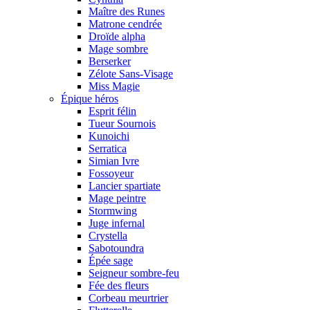
Maître des Runes
Matrone cendrée
Droïde alpha
Mage sombre
Berserker
Zélote Sans-Visage
Miss Magie
Épique héros
Esprit félin
Tueur Sournois
Kunoichi
Serratica
Simian Ivre
Fossoyeur
Lancier spartiate
Mage peintre
Stormwing
Juge infernal
Crystella
Sabotoundra
Épée sage
Seigneur sombre-feu
Fée des fleurs
Corbeau meurtrier