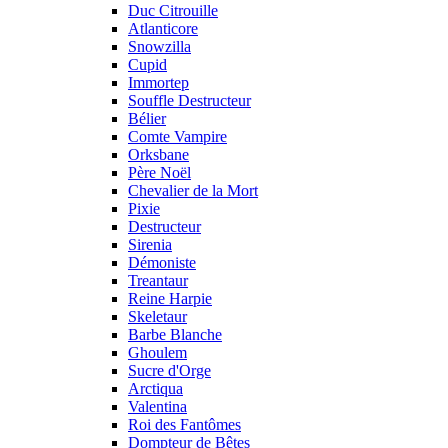
Duc Citrouille
Atlanticore
Snowzilla
Cupid
Immortep
Souffle Destructeur
Bélier
Comte Vampire
Orksbane
Père Noël
Chevalier de la Mort
Pixie
Destructeur
Sirenia
Démoniste
Treantaur
Reine Harpie
Skeletaur
Barbe Blanche
Ghoulem
Sucre d'Orge
Arctiqua
Valentina
Roi des Fantômes
Dompteur de Bêtes