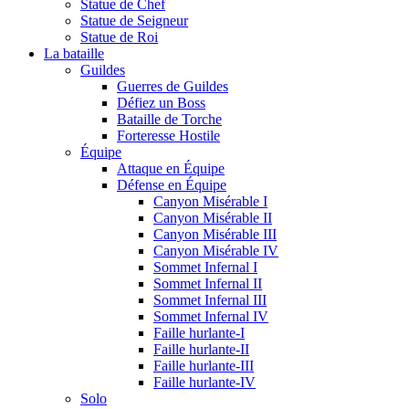
Statue de Chef
Statue de Seigneur
Statue de Roi
La bataille
Guildes
Guerres de Guildes
Défiez un Boss
Bataille de Torche
Forteresse Hostile
Équipe
Attaque en Équipe
Défense en Équipe
Canyon Misérable I
Canyon Misérable II
Canyon Misérable III
Canyon Misérable IV
Sommet Infernal I
Sommet Infernal II
Sommet Infernal III
Sommet Infernal IV
Faille hurlante-I
Faille hurlante-II
Faille hurlante-III
Faille hurlante-IV
Solo