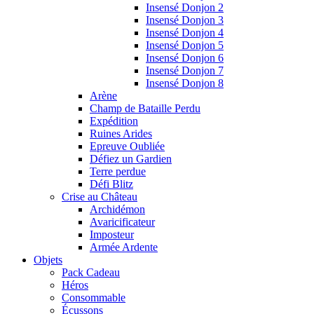
Insensé Donjon 2
Insensé Donjon 3
Insensé Donjon 4
Insensé Donjon 5
Insensé Donjon 6
Insensé Donjon 7
Insensé Donjon 8
Arène
Champ de Bataille Perdu
Expédition
Ruines Arides
Epreuve Oubliée
Défiez un Gardien
Terre perdue
Défi Blitz
Crise au Château
Archidémon
Avaricificateur
Imposteur
Armée Ardente
Objets
Pack Cadeau
Héros
Consommable
Écussons