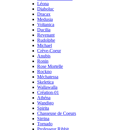
Léona
Diaboluc
Dracax
Medusia
Voltanica
Ducilia
Revenant
Rudolphe
Michael
Crève-Coeur
Anubis
Ronin
Rose Mortelle
Rockno
Méchatessa
Skeletica
Wallawalla
Création-01
Athéna
Wandigo
Spirita
Chasseuse de Coeurs
Sirrina
Tornado
Professeur Ribbit