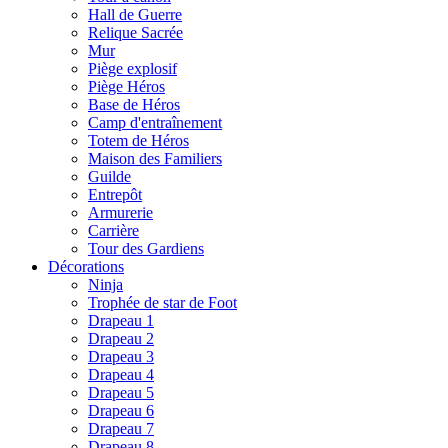
Hall de Guerre
Relique Sacrée
Mur
Piège explosif
Piège Héros
Base de Héros
Camp d'entraînement
Totem de Héros
Maison des Familiers
Guilde
Entrepôt
Armurerie
Carrière
Tour des Gardiens
Décorations
Ninja
Trophée de star de Foot
Drapeau 1
Drapeau 2
Drapeau 3
Drapeau 4
Drapeau 5
Drapeau 6
Drapeau 7
Drapeau 8