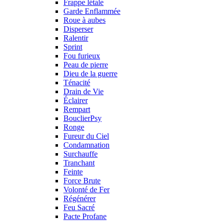
Frappe létale
Garde Enflammée
Roue à aubes
Disperser
Ralentir
Sprint
Fou furieux
Peau de pierre
Dieu de la guerre
Ténacité
Drain de Vie
Éclairer
Rempart
BouclierPsy
Ronge
Fureur du Ciel
Condamnation
Surchauffe
Tranchant
Feinte
Force Brute
Volonté de Fer
Régénérer
Feu Sacré
Pacte Profane