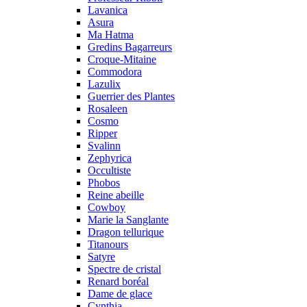
Lavanica
Asura
Ma Hatma
Gredins Bagarreurs
Croque-Mitaine
Commodora
Lazulix
Guerrier des Plantes
Rosaleen
Cosmo
Ripper
Svalinn
Zephyrica
Occultiste
Phobos
Reine abeille
Cowboy
Marie la Sanglante
Dragon tellurique
Titanours
Satyre
Spectre de cristal
Renard boréal
Dame de glace
Cynthia