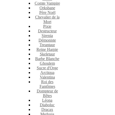
Comte Vampire
Orksbane
Père Noël
Chevalier de la
Mort
Pixie
Destructeur
Sirenia
Démoniste
Treantaur
Reine Harpie
Skeletaur
Barbe Blanche
Ghoulem
Sucre d'Orge
Arctiqua
Valentina
Roi des
Fantômes
Dompteur de
Bêtes
Léona
Diaboluc
Dracax
Medusia