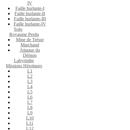
IV
Faille hurlante-I
Faille hurlante-II
Faille hurlante-III
Faille hurlante-IV
Solo
Royaume Perdu
Mine de Trésor
Marchand
Attaque du
Démon
Labyrinthe
Missions Héroïques
L1
L2
L3
L4
L5
L6
L7
L8
L9
L10
L11
L12