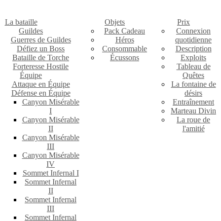
La bataille
Objets
Prix
Guildes
Pack Cadeau
Connexion
Guerres de Guildes
Héros
quotidienne
Défiez un Boss
Consommable
Description
Bataille de Torche
Écussons
Exploits
Forteresse Hostile
Tableau de
Équipe
Quêtes
Attaque en Équipe
La fontaine de
Défense en Équipe
désirs
Canyon Misérable
Entraînement
I
Marteau Divin
Canyon Misérable
La roue de
II
l'amitié
Canyon Misérable
III
Canyon Misérable
IV
Sommet Infernal I
Sommet Infernal
II
Sommet Infernal
III
Sommet Infernal