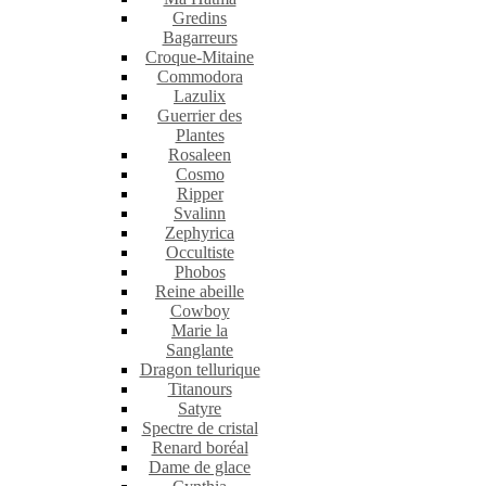
Gredins
Bagarreurs
Croque-Mitaine
Commodora
Lazulix
Guerrier des
Plantes
Rosaleen
Cosmo
Ripper
Svalinn
Zephyrica
Occultiste
Phobos
Reine abeille
Cowboy
Marie la
Sanglante
Dragon tellurique
Titanours
Satyre
Spectre de cristal
Renard boréal
Dame de glace