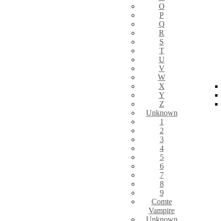
O
P
Q
R
S
T
U
V
W
X
Y
Z
Unknown
1
2
3
4
5
6
7
8
9
Comte
Vampire
Unknown