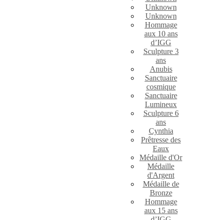
Unknown
Unknown
Hommage
aux 10 ans
d’IGG
Sculpture 3
ans
Anubis
Sanctuaire
cosmique
Sanctuaire
Lumineux
Sculpture 6
ans
Cynthia
Prêtresse des
Eaux
Médaille d'Or
Médaille
d'Argent
Médaille de
Bronze
Hommage
aux 15 ans
d’IGG