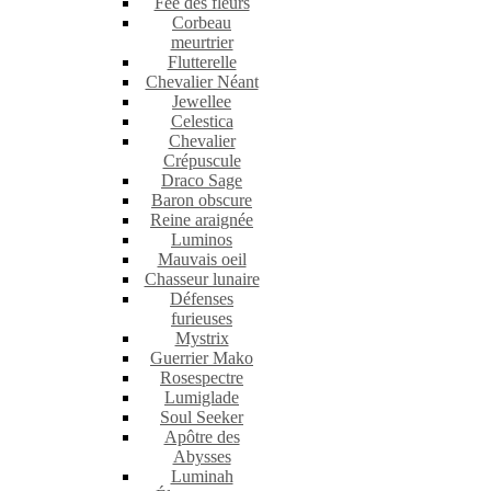
Fée des fleurs
Corbeau
meurtrier
Flutterelle
Chevalier Néant
Jewellee
Celestica
Chevalier
Crépuscule
Draco Sage
Baron obscure
Reine araignée
Luminos
Mauvais oeil
Chasseur lunaire
Défenses
furieuses
Mystrix
Guerrier Mako
Rosespectre
Lumiglade
Soul Seeker
Apôtre des
Abysses
Luminah