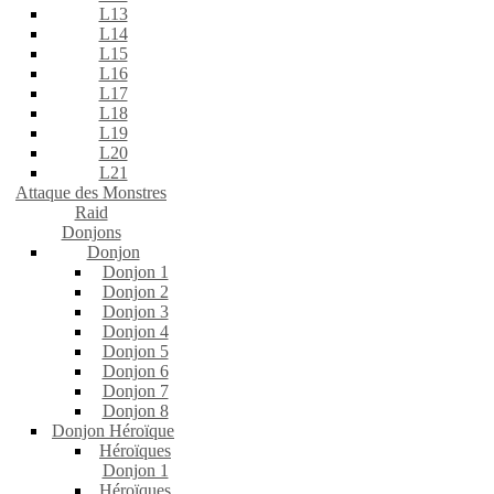
L13
L14
L15
L16
L17
L18
L19
L20
L21
Attaque des Monstres
Raid
Donjons
Donjon
Donjon 1
Donjon 2
Donjon 3
Donjon 4
Donjon 5
Donjon 6
Donjon 7
Donjon 8
Donjon Héroïque
Héroïques
Donjon 1
Héroïques