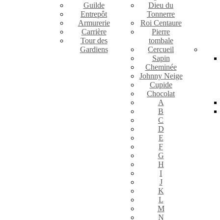
Guilde
Dieu du
Entrepôt
Tonnerre
Armurerie
Roi Centaure
Carrière
Pierre
Tour des
tombale
Gardiens
Cercueil
Sapin
Cheminée
Johnny Neige
Cupide
Chocolat
A
B
C
D
E
F
G
H
I
J
K
L
M
N