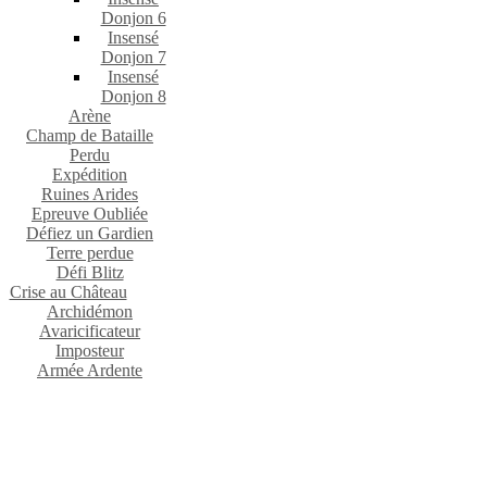
Donjon 6
Insensé
Donjon 7
Insensé
Donjon 8
Arène
Champ de Bataille
Perdu
Expédition
Ruines Arides
Epreuve Oubliée
Défiez un Gardien
Terre perdue
Défi Blitz
Crise au Château
Archidémon
Avaricificateur
Imposteur
Armée Ardente