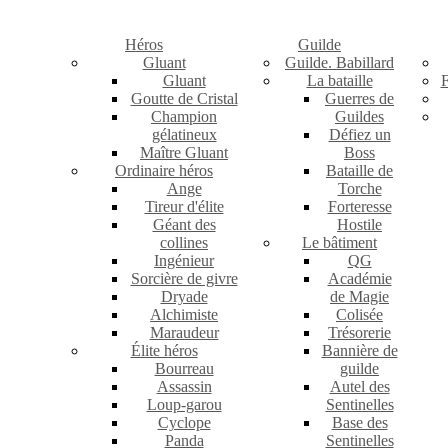
Héros
Guilde
Gluant
Guilde. Babillard
Gluant
La bataille
F
Goutte de Cristal
Guerres de
Champion
Guildes
gélatineux
Défiez un
Maître Gluant
Boss
Ordinaire héros
Bataille de
Ange
Torche
Tireur d'élite
Forteresse
Géant des
Hostile
collines
Le bâtiment
Ingénieur
QG
Sorcière de givre
Académie
Dryade
de Magie
Alchimiste
Colisée
Maraudeur
Trésorerie
Élite héros
Bannière de
Bourreau
guilde
Assassin
Autel des
Loup-garou
Sentinelles
Cyclope
Base des
Panda
Sentinelles