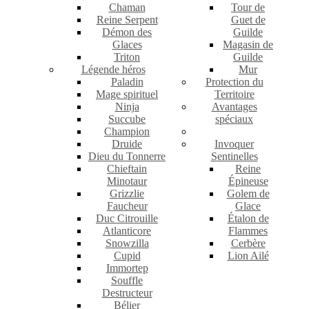
Chaman
Tour de
Reine Serpent
Guet de
Démon des
Guilde
Glaces
Magasin de
Triton
Guilde
Légende héros
Mur
Paladin
Protection du
Mage spirituel
Territoire
Ninja
Avantages
Succube
spéciaux
Champion
Druide
Invoquer
Dieu du Tonnerre
Sentinelles
Chieftain
Reine
Minotaur
Épineuse
Grizzlie
Golem de
Faucheur
Glace
Duc Citrouille
Étalon de
Atlanticore
Flammes
Snowzilla
Cerbère
Cupid
Lion Ailé
Immortep
Souffle
Destructeur
Bélier