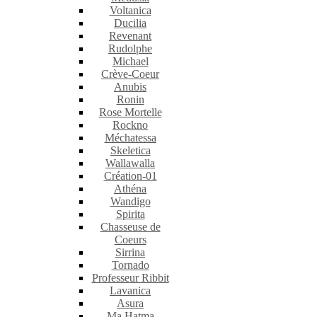
Voltanica
Ducilia
Revenant
Rudolphe
Michael
Crève-Coeur
Anubis
Ronin
Rose Mortelle
Rockno
Méchatessa
Skeletica
Wallawalla
Création-01
Athéna
Wandigo
Spirita
Chasseuse de
Coeurs
Sirrina
Tornado
Professeur Ribbit
Lavanica
Asura
Ma Hatma