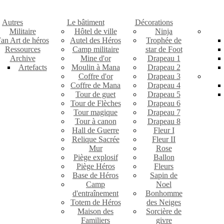
Autres
Le bâtiment
Décorations
Militaire
Hôtel de ville
Ninja
an Art de héros
Autel des Héros
Trophée de
Ressources
Camp militaire
star de Foot
Archive
Mine d'or
Drapeau 1
Artefacts
Moulin à Mana
Drapeau 2
Coffre d'or
Drapeau 3
Coffre de Mana
Drapeau 4
Tour de guet
Drapeau 5
Tour de Flèches
Drapeau 6
Tour magique
Drapeau 7
Tour à canon
Drapeau 8
Hall de Guerre
Fleur I
Relique Sacrée
Fleur II
Mur
Rose
Piège explosif
Ballon
Piège Héros
Fleurs
Base de Héros
Sapin de
Camp
Noel
d'entraînement
Bonhomme
Totem de Héros
des Neiges
Maison des
Sorcière de
Familiers
givre