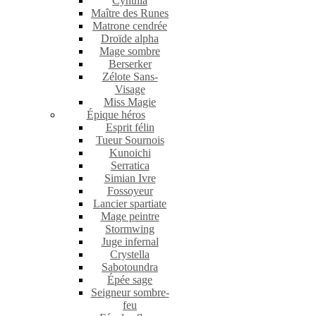
Cynthia
Maître des Runes
Matrone cendrée
Droïde alpha
Mage sombre
Berserker
Zélote Sans-
Visage
Miss Magie
Épique héros
Esprit félin
Tueur Sournois
Kunoichi
Serratica
Simian Ivre
Fossoyeur
Lancier spartiate
Mage peintre
Stormwing
Juge infernal
Crystella
Sabotoundra
Épée sage
Seigneur sombre-
feu