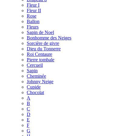
Fleur I
Fleur II
Rose
Ballon
Fleurs
Sapin de Noel
Bonhomme des Neiges
Sorcière de givre
Dieu du Tonnerre
Roi Centaure
Pierre tombale
Cercueil
Sapin
Cheminée
Johnny Neige
Cupide
Chocolat
A
B
C
D
E
F
G