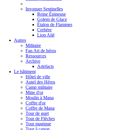
Invoquer Sentinelles
Reine Épineuse
Golem de Glace
Étalon de Flammes
Cerbère
Lion Ailé
Autres
Militaire
Fan Art de héros
Ressources
Archive
Artefacts
Le bâtiment
Hôtel de ville
Autel des Héros
Camp militaire
Mine d'or
Moulin à Mana
Coffre d'or
Coffre de Mana
Tour de guet
Tour de Flèches
Tour magique
Tour à canon