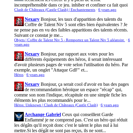
incompréhensible dans ce jeu. inhiber et confiner ca fait quoi
Clash de Châteaux (Castle Clash) | Enchantements
·
6 years ago
Nexary
Bonjour, les taux d'apparition des talents du
Coffre de Talent Niv 5 sont elles bien équivalentes ? Je
ne pense pas en vu des faibles apparitions des talents récents.
Suivant ce constat je me...
Objets | Coffre de Talent Niv 5 - Remportez un Talent Niv 5 aléatoire.
·
6
years ago
Nexary
Bonjour, par rapport aux votes pour les
différents équipements des héros, il serait intéressant
d'avoir plusieurs pages de vote selon l'utilisation du héro. Par
exemple, un onglet "Attaque GdF" et...
Héros
·
6 years ago
Nexary
Bonjour, ça serait cool d'avoir en bas des pages
de recommandation héroïque un espace "récap" qui,
comme son nom l'indique, récapitule en une simple fiche les
éléments les plus recommandés pour le...
Héros: Unknown | Clash de Châteaux (Castle Clash)
·
6 years ago
Archange Gabriel
Ceux qui conseillent Garde
Enflammé je ne comprend pas. C'est un héro qui réduit
les dégâts qu'il reçoit donc c'est le talent le plus nul à lui
mettre.Si les dégât ne sont pas reçus, ils ne sont...