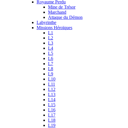
Royaume Perdu
Mine de Trésor
Marchand
Attaque du Démon
Labyrinthe
Missions Héroïques
L1
L2
L3
L4
L5
L6
L7
L8
L9
L10
L11
L12
L13
L14
L15
L16
L17
L18
L19