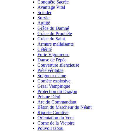
Conquête Sacrée
Avantage Vital
Scinder
Survie
Agilité
Grâce du Damné
Grâce du Prophète
Grâce du Saint
Armure malfaisante
Célérité
Furie Vigoureuse
Danse de l'épée
Couverture silencieuse
Piété véritable
Soigneur d'âme
Comète explosive
Graal Vampirique
Protection du Dragon
Prisme Déni
Arc du Commandant
Bâton du Marcheur du Néant
Riposte Curative
Orientation du Vent
Corne de la Victoire
Pouvoir tabou