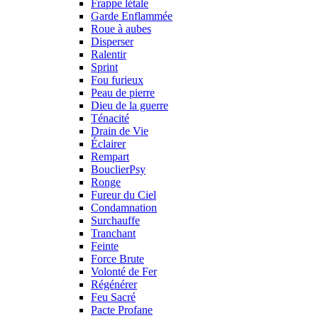
Frappe létale
Garde Enflammée
Roue à aubes
Disperser
Ralentir
Sprint
Fou furieux
Peau de pierre
Dieu de la guerre
Ténacité
Drain de Vie
Éclairer
Rempart
BouclierPsy
Ronge
Fureur du Ciel
Condamnation
Surchauffe
Tranchant
Feinte
Force Brute
Volonté de Fer
Régénérer
Feu Sacré
Pacte Profane