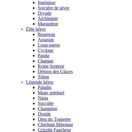
Ingénieur
Sorcière de givre
Dryade
Alchimiste
Maraudeur
Élite héros
Bourreau
Assassin
Loup-garou
Cyclope
Panda
Chaman
Reine Serpent
Démon des Glaces
Triton
Légende héros
Paladin
Mage spirituel
Ninja
Succube
Champion
Druide
Dieu du Tonnerre
Chieftain Minotaur
Grizzlie Faucheur