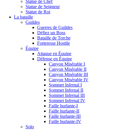
Statue de Chef
Statue de Seigneur
Statue de Roi
La bataille
Guildes
Guerres de Guildes
Défiez un Boss
Bataille de Torche
Forteresse Hostile
Équipe
Attaque en Équipe
Défense en Équipe
Canyon Misérable I
Canyon Misérable II
Canyon Misérable III
Canyon Misérable IV
Sommet Infernal I
Sommet Infernal II
Sommet Infernal III
Sommet Infernal IV
Faille hurlante-I
Faille hurlante-II
Faille hurlante-III
Faille hurlante-IV
Solo