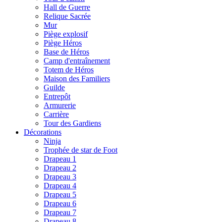
Hall de Guerre
Relique Sacrée
Mur
Piège explosif
Piège Héros
Base de Héros
Camp d'entraînement
Totem de Héros
Maison des Familiers
Guilde
Entrepôt
Armurerie
Carrière
Tour des Gardiens
Décorations
Ninja
Trophée de star de Foot
Drapeau 1
Drapeau 2
Drapeau 3
Drapeau 4
Drapeau 5
Drapeau 6
Drapeau 7
Drapeau 8