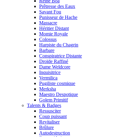
Reine Boa
Prêtresse des Eaux
Savant Fou
Punisseur de Hache
Massacre
Héritier Distant
Momie Royale
Colossus
Harpiste du Chagrin
Barbare
Conspiratrice Distante
Droïde Raffiné
Dame Weldcore
Inquisitrice
Vermilica
Pugiliste cosmique
Merksha
Maestro Despotique
Golem Primitif
Talents & Badges
Ressusciter
Coup puissant
Revitaliser
Brûlure
Autodestruction