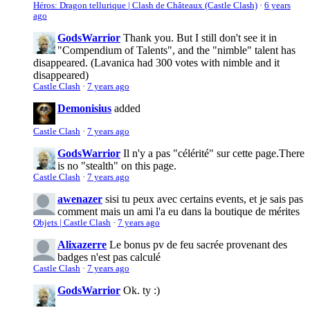
Héros: Dragon tellurique | Clash de Châteaux (Castle Clash)
·
6 years
ago
GodsWarrior
Thank you. But I still don't see it in
"Compendium of Talents", and the "nimble" talent has
disappeared. (Lavanica had 300 votes with nimble and it
disappeared)
Castle Clash
·
7 years ago
Demonisius
added
Castle Clash
·
7 years ago
GodsWarrior
Il n'y a pas "célérité" sur cette page.
There
is no "stealth" on this page.
Castle Clash
·
7 years ago
awenazer
sisi tu peux avec certains events, et je sais pas
comment mais un ami l'a eu dans la boutique de mérites
Objets | Castle Clash
·
7 years ago
Alixazerre
Le bonus pv de feu sacrée provenant des
badges n'est pas calculé
Castle Clash
·
7 years ago
GodsWarrior
Ok. ty :)