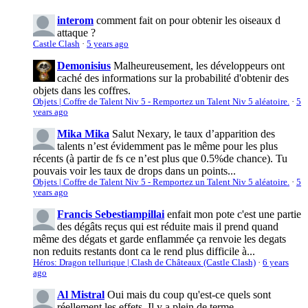
interom
comment fait on pour obtenir les oiseaux d
attaque ?
Castle Clash
·
5 years ago
Demonisius
Malheureusement, les développeurs ont
caché des informations sur la probabilité d'obtenir des
objets dans les coffres.
Objets | Coffre de Talent Niv 5 - Remportez un Talent Niv 5 aléatoire.
·
5
years ago
Mika Mika
Salut Nexary, le taux d’apparition des
talents n’est évidemment pas le même pour les plus
récents (à partir de fs ce n’est plus que 0.5%de chance). Tu
pouvais voir les taux de drops dans un points...
Objets | Coffre de Talent Niv 5 - Remportez un Talent Niv 5 aléatoire.
·
5
years ago
Francis Sebestiampillai
enfait mon pote c'est une partie
des dégâts reçus qui est réduite mais il prend quand
même des dégats et garde enflammée ça renvoie les degats
non reduits restants dont ca le rend plus difficile à...
Héros: Dragon tellurique | Clash de Châteaux (Castle Clash)
·
6 years
ago
Al Mistral
Oui mais du coup qu'est-ce quels sont
réellement les effets. Il y a plein de terme