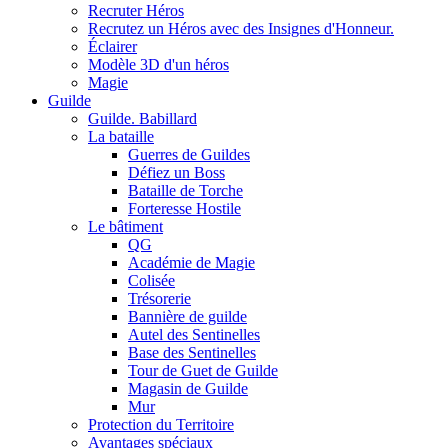
Recruter Héros
Recrutez un Héros avec des Insignes d'Honneur.
Éclairer
Modèle 3D d'un héros
Magie
Guilde
Guilde. Babillard
La bataille
Guerres de Guildes
Défiez un Boss
Bataille de Torche
Forteresse Hostile
Le bâtiment
QG
Académie de Magie
Colisée
Trésorerie
Bannière de guilde
Autel des Sentinelles
Base des Sentinelles
Tour de Guet de Guilde
Magasin de Guilde
Mur
Protection du Territoire
Avantages spéciaux