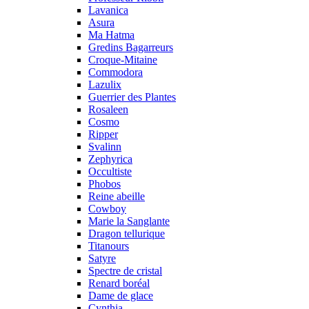
Lavanica
Asura
Ma Hatma
Gredins Bagarreurs
Croque-Mitaine
Commodora
Lazulix
Guerrier des Plantes
Rosaleen
Cosmo
Ripper
Svalinn
Zephyrica
Occultiste
Phobos
Reine abeille
Cowboy
Marie la Sanglante
Dragon tellurique
Titanours
Satyre
Spectre de cristal
Renard boréal
Dame de glace
Cynthia