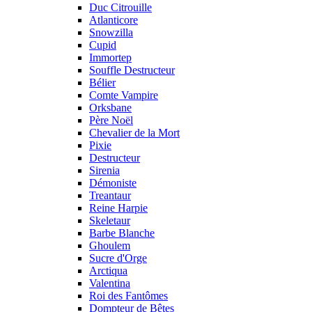
Duc Citrouille
Atlanticore
Snowzilla
Cupid
Immortep
Souffle Destructeur
Bélier
Comte Vampire
Orksbane
Père Noël
Chevalier de la Mort
Pixie
Destructeur
Sirenia
Démoniste
Treantaur
Reine Harpie
Skeletaur
Barbe Blanche
Ghoulem
Sucre d'Orge
Arctiqua
Valentina
Roi des Fantômes
Dompteur de Bêtes