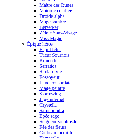
Maître des Runes
Matrone cendrée
Droïde alpha
Mage sombre
Berserker
Zélote Sans-Visage
Miss Magie
Épique héros
Esprit félin
Tueur Sournois
Kunoichi
Serratica
Simian Ivre
Fossoyeur
Lancier spartiate
Mage peintre
Stormwing
Juge infernal
Crystella
Sabotoundra
Épée sage
Seigneur sombre-feu
Fée des fleurs
Corbeau meurtrier