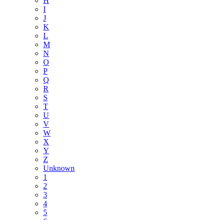
H
I
J
K
L
M
N
O
P
Q
R
S
T
U
V
W
X
Y
Z
Unknown
1
2
3
4
5