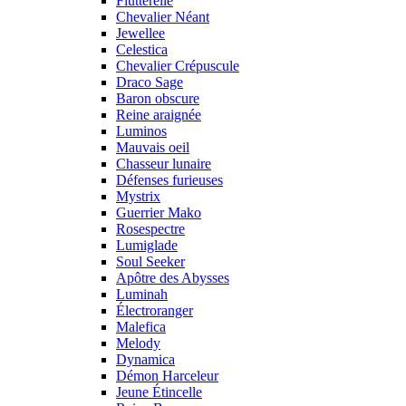
Flutterelle
Chevalier Néant
Jewellee
Celestica
Chevalier Crépuscule
Draco Sage
Baron obscure
Reine araignée
Luminos
Mauvais oeil
Chasseur lunaire
Défenses furieuses
Mystrix
Guerrier Mako
Rosespectre
Lumiglade
Soul Seeker
Apôtre des Abysses
Luminah
Électroranger
Malefica
Melody
Dynamica
Démon Harceleur
Jeune Étincelle