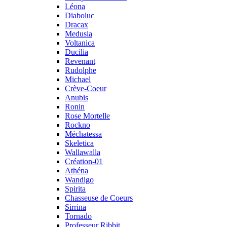
Léona
Diaboluc
Dracax
Medusia
Voltanica
Ducilia
Revenant
Rudolphe
Michael
Crève-Coeur
Anubis
Ronin
Rose Mortelle
Rockno
Méchatessa
Skeletica
Wallawalla
Création-01
Athéna
Wandigo
Spirita
Chasseuse de Coeurs
Sirrina
Tornado
Professeur Ribbit