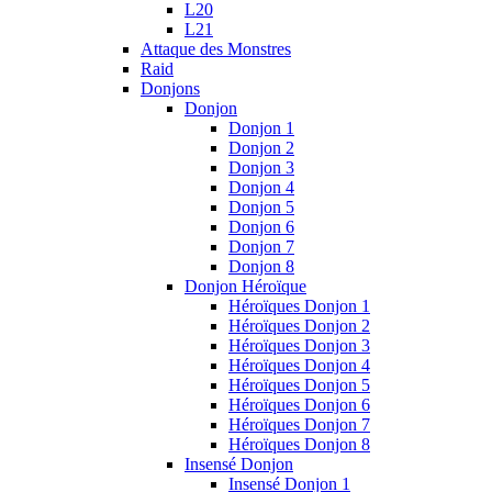
L20
L21
Attaque des Monstres
Raid
Donjons
Donjon
Donjon 1
Donjon 2
Donjon 3
Donjon 4
Donjon 5
Donjon 6
Donjon 7
Donjon 8
Donjon Héroïque
Héroïques Donjon 1
Héroïques Donjon 2
Héroïques Donjon 3
Héroïques Donjon 4
Héroïques Donjon 5
Héroïques Donjon 6
Héroïques Donjon 7
Héroïques Donjon 8
Insensé Donjon
Insensé Donjon 1