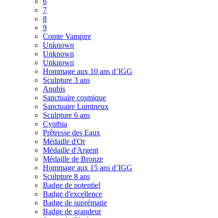
6
7
8
9
Comte Vampire
Unknown
Unknown
Unknown
Hommage aux 10 ans d’IGG
Sculpture 3 ans
Anubis
Sanctuaire cosmique
Sanctuaire Lumineux
Sculpture 6 ans
Cynthia
Prêtresse des Eaux
Médaille d'Or
Médaille d'Argent
Médaille de Bronze
Hommage aux 15 ans d’IGG
Sculpture 8 ans
Badge de potentiel
Badge d'excellence
Badge de suprématie
Badge de grandeur