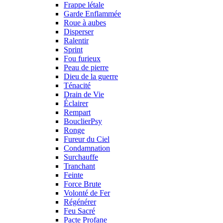
Frappe létale
Garde Enflammée
Roue à aubes
Disperser
Ralentir
Sprint
Fou furieux
Peau de pierre
Dieu de la guerre
Ténacité
Drain de Vie
Éclairer
Rempart
BouclierPsy
Ronge
Fureur du Ciel
Condamnation
Surchauffe
Tranchant
Feinte
Force Brute
Volonté de Fer
Régénérer
Feu Sacré
Pacte Profane