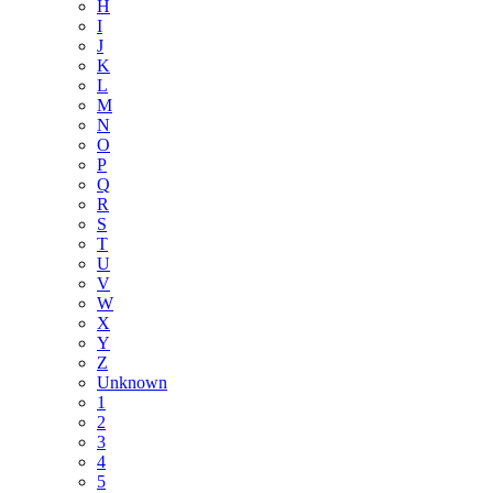
H
I
J
K
L
M
N
O
P
Q
R
S
T
U
V
W
X
Y
Z
Unknown
1
2
3
4
5