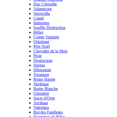
Duc Citrouille
Atlanticore
Snowzilla
Cupid
Immortep
Souffle Destructeur
Bélier
Comte Vampire
Orksbane
Père Noël
Chevalier de la Mort
Pixie
Destructeur
Sirenia
Démoniste
Treantaur
Reine Harpie
Skeletaur
Barbe Blanche
Ghoulem
Sucre d'Orge
Arctiqua
Valentina
Roi des Fantômes
Dompteur de Bêtes