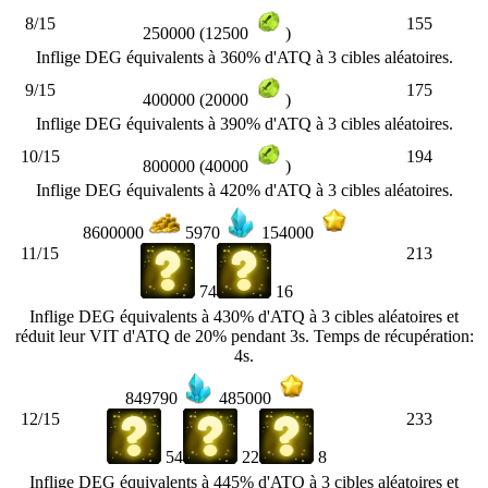
8/15
155
250000 (12500
)
Inflige DEG équivalents à 360% d'ATQ à 3 cibles aléatoires.
9/15
175
400000 (20000
)
Inflige DEG équivalents à 390% d'ATQ à 3 cibles aléatoires.
10/15
194
800000 (40000
)
Inflige DEG équivalents à 420% d'ATQ à 3 cibles aléatoires.
8600000
5970
154000
11/15
213
74
16
Inflige DEG équivalents à 430% d'ATQ à 3 cibles aléatoires et
réduit leur VIT d'ATQ de 20% pendant 3s. Temps de récupération:
4s.
849790
485000
12/15
233
54
22
8
Inflige DEG équivalents à 445% d'ATQ à 3 cibles aléatoires et