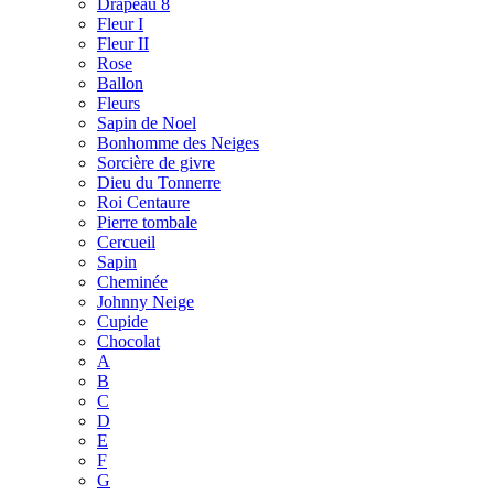
Drapeau 8
Fleur I
Fleur II
Rose
Ballon
Fleurs
Sapin de Noel
Bonhomme des Neiges
Sorcière de givre
Dieu du Tonnerre
Roi Centaure
Pierre tombale
Cercueil
Sapin
Cheminée
Johnny Neige
Cupide
Chocolat
A
B
C
D
E
F
G