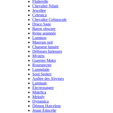
Flutterelle
Chevalier Néant
Jewellee
Celestica
Chevalier Crépuscule
Draco Sage
Baron obscure
Reine araignée
Luminos
Mauvais oeil
Chasseur lunaire
Défenses furieuses
Mystrix
Guerrier Mako
Rosespectre
Lumiglade
Soul Seeker
Apôtre des Abysses
Luminah
Électroranger
Malefica
Melody
Dynamica
Démon Harceleur
Jeune Étincelle