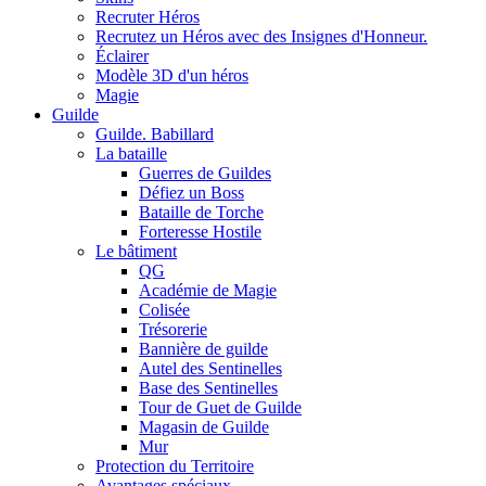
Recruter Héros
Recrutez un Héros avec des Insignes d'Honneur.
Éclairer
Modèle 3D d'un héros
Magie
Guilde
Guilde. Babillard
La bataille
Guerres de Guildes
Défiez un Boss
Bataille de Torche
Forteresse Hostile
Le bâtiment
QG
Académie de Magie
Colisée
Trésorerie
Bannière de guilde
Autel des Sentinelles
Base des Sentinelles
Tour de Guet de Guilde
Magasin de Guilde
Mur
Protection du Territoire
Avantages spéciaux