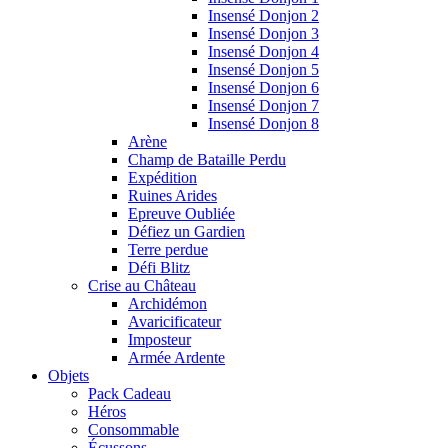
Insensé Donjon 2
Insensé Donjon 3
Insensé Donjon 4
Insensé Donjon 5
Insensé Donjon 6
Insensé Donjon 7
Insensé Donjon 8
Arène
Champ de Bataille Perdu
Expédition
Ruines Arides
Epreuve Oubliée
Défiez un Gardien
Terre perdue
Défi Blitz
Crise au Château
Archidémon
Avaricificateur
Imposteur
Armée Ardente
Objets
Pack Cadeau
Héros
Consommable
Écussons