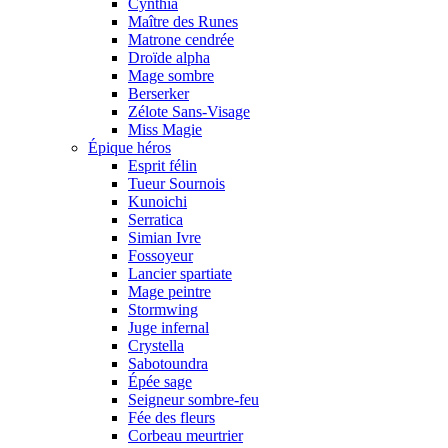
Cynthia
Maître des Runes
Matrone cendrée
Droïde alpha
Mage sombre
Berserker
Zélote Sans-Visage
Miss Magie
Épique héros
Esprit félin
Tueur Sournois
Kunoichi
Serratica
Simian Ivre
Fossoyeur
Lancier spartiate
Mage peintre
Stormwing
Juge infernal
Crystella
Sabotoundra
Épée sage
Seigneur sombre-feu
Fée des fleurs
Corbeau meurtrier