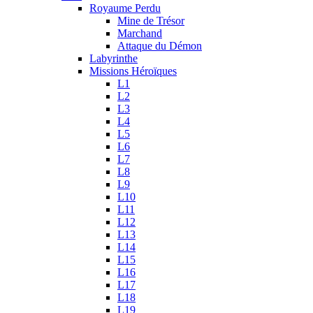
Royaume Perdu
Mine de Trésor
Marchand
Attaque du Démon
Labyrinthe
Missions Héroïques
L1
L2
L3
L4
L5
L6
L7
L8
L9
L10
L11
L12
L13
L14
L15
L16
L17
L18
L19