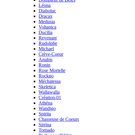
Léona
Diaboluc
Dracax
Medusia
Voltanica
Ducilia
Revenant
Rudolphe
Michael
Crève-Coeur
Anubis
Ronin
Rose Mortelle
Rockno
Méchatessa
Skeletica
Wallawalla
Création-01
Athéna
Wandigo
Spirita
Chasseuse de Coeurs
Sirrina
Tornado