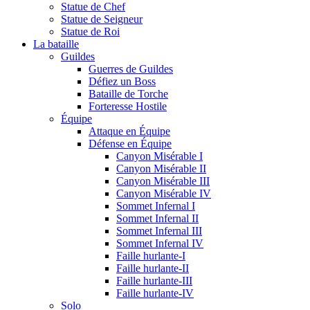
Statue de Chef
Statue de Seigneur
Statue de Roi
La bataille
Guildes
Guerres de Guildes
Défiez un Boss
Bataille de Torche
Forteresse Hostile
Équipe
Attaque en Équipe
Défense en Équipe
Canyon Misérable I
Canyon Misérable II
Canyon Misérable III
Canyon Misérable IV
Sommet Infernal I
Sommet Infernal II
Sommet Infernal III
Sommet Infernal IV
Faille hurlante-I
Faille hurlante-II
Faille hurlante-III
Faille hurlante-IV
Solo