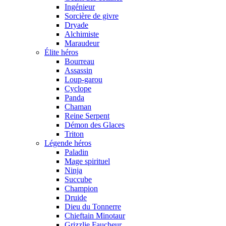
Ingénieur
Sorcière de givre
Dryade
Alchimiste
Maraudeur
Élite héros
Bourreau
Assassin
Loup-garou
Cyclope
Panda
Chaman
Reine Serpent
Démon des Glaces
Triton
Légende héros
Paladin
Mage spirituel
Ninja
Succube
Champion
Druide
Dieu du Tonnerre
Chieftain Minotaur
Grizzlie Faucheur