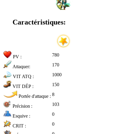
Caractéristiques:
780
PV :
170
Attaquer:
1000
VIT ATQ :
150
VIT DÉP :
8
Portée d'attaque :
103
Précision :
0
Esquive :
0
CRIT :
0