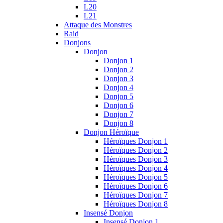
L20
L21
Attaque des Monstres
Raid
Donjons
Donjon
Donjon 1
Donjon 2
Donjon 3
Donjon 4
Donjon 5
Donjon 6
Donjon 7
Donjon 8
Donjon Héroïque
Héroïques Donjon 1
Héroïques Donjon 2
Héroïques Donjon 3
Héroïques Donjon 4
Héroïques Donjon 5
Héroïques Donjon 6
Héroïques Donjon 7
Héroïques Donjon 8
Insensé Donjon
Insensé Donjon 1