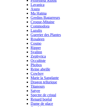
Professeur Ribbit
Lavanica
Asura
Ma Hatma
Gredins Bagarreurs
Croque-Mitaine
Commodora
Lazulix
Guerrier des Plantes
Rosaleen
Cosmo
Ripper
Svalinn
Zephyrica
Occultiste
Phobos
Reine abeille
Cowboy
Marie la Sanglante
Dragon tellurique
Titanours
Satyre
Spectre de cristal
Renard boréal
Dame de glace