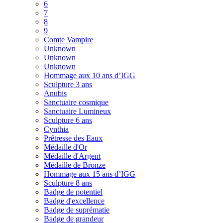
6
7
8
9
Comte Vampire
Unknown
Unknown
Unknown
Hommage aux 10 ans d’IGG
Sculpture 3 ans
Anubis
Sanctuaire cosmique
Sanctuaire Lumineux
Sculpture 6 ans
Cynthia
Prêtresse des Eaux
Médaille d'Or
Médaille d'Argent
Médaille de Bronze
Hommage aux 15 ans d’IGG
Sculpture 8 ans
Badge de potentiel
Badge d'excellence
Badge de suprématie
Badge de grandeur