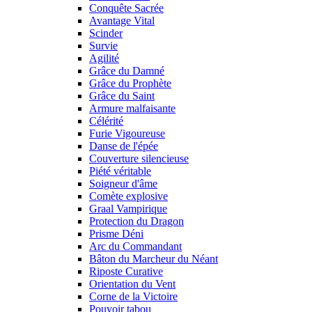
Conquête Sacrée
Avantage Vital
Scinder
Survie
Agilité
Grâce du Damné
Grâce du Prophète
Grâce du Saint
Armure malfaisante
Célérité
Furie Vigoureuse
Danse de l'épée
Couverture silencieuse
Piété véritable
Soigneur d'âme
Comète explosive
Graal Vampirique
Protection du Dragon
Prisme Déni
Arc du Commandant
Bâton du Marcheur du Néant
Riposte Curative
Orientation du Vent
Corne de la Victoire
Pouvoir tabou