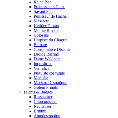
Reine Boa
Prêtresse des Eaux
Savant Fou
Punisseur de Hache
Massacre
Héritier Distant
Momie Royale
Colossus
Harpiste du Chagrin
Barbare
Conspiratrice Distante
Droïde Raffiné
Dame Weldcore
Inquisitrice
Vermilica
Pugiliste cosmique
Merksha
Maestro Despotique
Golem Primitif
Talents & Badges
Ressusciter
Coup puissant
Revitaliser
Brûlure
Autodestruction