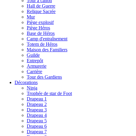
Tour à canon
Hall de Guerre
Relique Sacrée
Mur
Piège explosif
Piège Héros
Base de Héros
Camp d'entraînement
Totem de Héros
Maison des Familiers
Guilde
Entrepôt
Armurerie
Carrière
Tour des Gardiens
Décorations
Ninja
Trophée de star de Foot
Drapeau 1
Drapeau 2
Drapeau 3
Drapeau 4
Drapeau 5
Drapeau 6
Drapeau 7