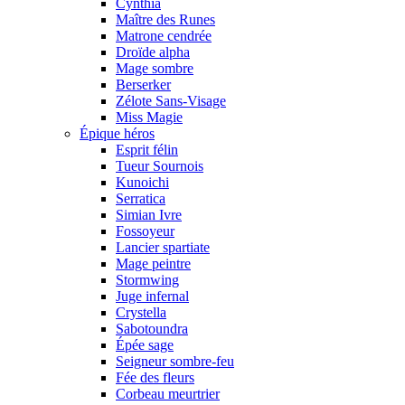
Cynthia
Maître des Runes
Matrone cendrée
Droïde alpha
Mage sombre
Berserker
Zélote Sans-Visage
Miss Magie
Épique héros
Esprit félin
Tueur Sournois
Kunoichi
Serratica
Simian Ivre
Fossoyeur
Lancier spartiate
Mage peintre
Stormwing
Juge infernal
Crystella
Sabotoundra
Épée sage
Seigneur sombre-feu
Fée des fleurs
Corbeau meurtrier