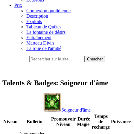
Prix
Connexion quotidienne
Description
Exploits
Tableau de Quêtes
La fontaine de désirs
Entraînement
Marteau Divin
La roue de l'amitié
Talents & Badges: Soigneur d'âme
Soigneur d'âme
Temps
Promouvoir
Durée
Niveau
Bulletin
de
Puissance
Niveau
Magie
recharge
Augmente les