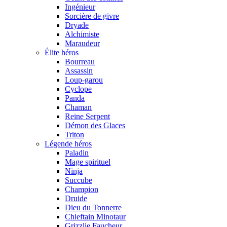
Ingénieur
Sorcière de givre
Dryade
Alchimiste
Maraudeur
Élite héros
Bourreau
Assassin
Loup-garou
Cyclope
Panda
Chaman
Reine Serpent
Démon des Glaces
Triton
Légende héros
Paladin
Mage spirituel
Ninja
Succube
Champion
Druide
Dieu du Tonnerre
Chieftain Minotaur
Grizzlie Faucheur