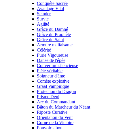
Conquête Sacrée
Avantage Vital
Scinder
Survie
Agilité
Grâce du Damné
Grâce du Prophète
Grâce du Saint
Armure malfaisante
Célérité
Furie Vigoureuse
Danse de l'épée
Couverture silencieuse
Piété véritable
Soigneur d'âme
Comète explosive
Graal Vampirique
Protection du Dragon
Prisme Déni
Arc du Commandant
Bâton du Marcheur du Néant
Riposte Curative
Orientation du Vent
Corne de la Victoire
Pouvoir tabou