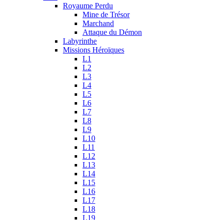
Royaume Perdu
Mine de Trésor
Marchand
Attaque du Démon
Labyrinthe
Missions Héroïques
L1
L2
L3
L4
L5
L6
L7
L8
L9
L10
L11
L12
L13
L14
L15
L16
L17
L18
L19