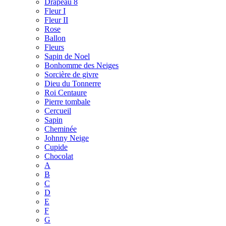
Drapeau 8
Fleur I
Fleur II
Rose
Ballon
Fleurs
Sapin de Noel
Bonhomme des Neiges
Sorcière de givre
Dieu du Tonnerre
Roi Centaure
Pierre tombale
Cercueil
Sapin
Cheminée
Johnny Neige
Cupide
Chocolat
A
B
C
D
E
F
G