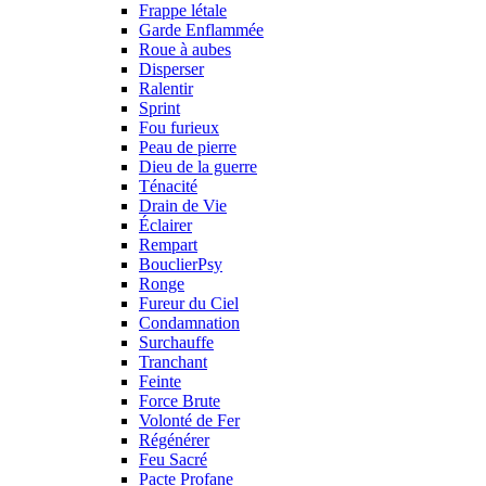
Frappe létale
Garde Enflammée
Roue à aubes
Disperser
Ralentir
Sprint
Fou furieux
Peau de pierre
Dieu de la guerre
Ténacité
Drain de Vie
Éclairer
Rempart
BouclierPsy
Ronge
Fureur du Ciel
Condamnation
Surchauffe
Tranchant
Feinte
Force Brute
Volonté de Fer
Régénérer
Feu Sacré
Pacte Profane