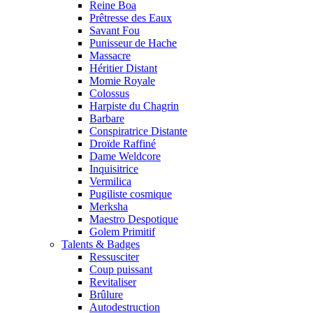
Reine Boa
Prêtresse des Eaux
Savant Fou
Punisseur de Hache
Massacre
Héritier Distant
Momie Royale
Colossus
Harpiste du Chagrin
Barbare
Conspiratrice Distante
Droïde Raffiné
Dame Weldcore
Inquisitrice
Vermilica
Pugiliste cosmique
Merksha
Maestro Despotique
Golem Primitif
Talents & Badges
Ressusciter
Coup puissant
Revitaliser
Brûlure
Autodestruction