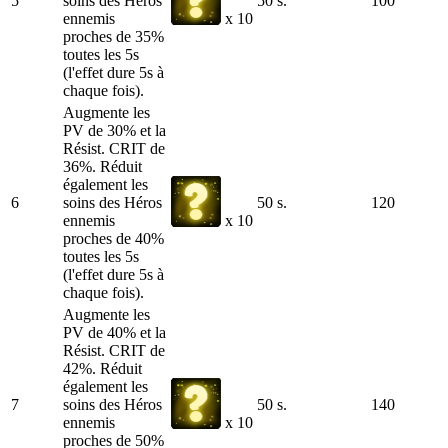
5
soins des Héros
50 s.
100
ennemis
x 10
proches de 35%
toutes les 5s
(l'effet dure 5s à
chaque fois).
Augmente les
PV de 30% et la
Résist. CRIT de
36%. Réduit
également les
6
soins des Héros
50 s.
120
ennemis
x 10
proches de 40%
toutes les 5s
(l'effet dure 5s à
chaque fois).
Augmente les
PV de 40% et la
Résist. CRIT de
42%. Réduit
également les
7
soins des Héros
50 s.
140
ennemis
x 10
proches de 50%