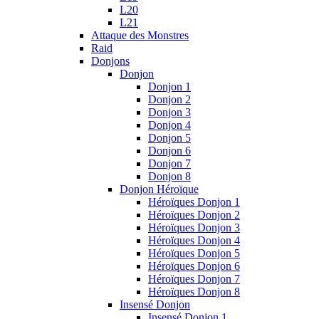
L20
L21
Attaque des Monstres
Raid
Donjons
Donjon
Donjon 1
Donjon 2
Donjon 3
Donjon 4
Donjon 5
Donjon 6
Donjon 7
Donjon 8
Donjon Héroïque
Héroïques Donjon 1
Héroïques Donjon 2
Héroïques Donjon 3
Héroïques Donjon 4
Héroïques Donjon 5
Héroïques Donjon 6
Héroïques Donjon 7
Héroïques Donjon 8
Insensé Donjon
Insensé Donjon 1