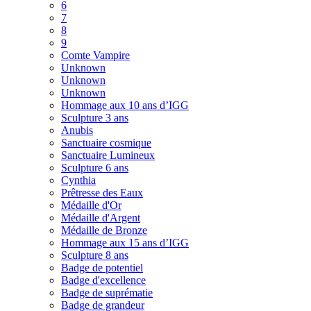
6
7
8
9
Comte Vampire
Unknown
Unknown
Unknown
Hommage aux 10 ans d’IGG
Sculpture 3 ans
Anubis
Sanctuaire cosmique
Sanctuaire Lumineux
Sculpture 6 ans
Cynthia
Prêtresse des Eaux
Médaille d'Or
Médaille d'Argent
Médaille de Bronze
Hommage aux 15 ans d’IGG
Sculpture 8 ans
Badge de potentiel
Badge d'excellence
Badge de suprématie
Badge de grandeur