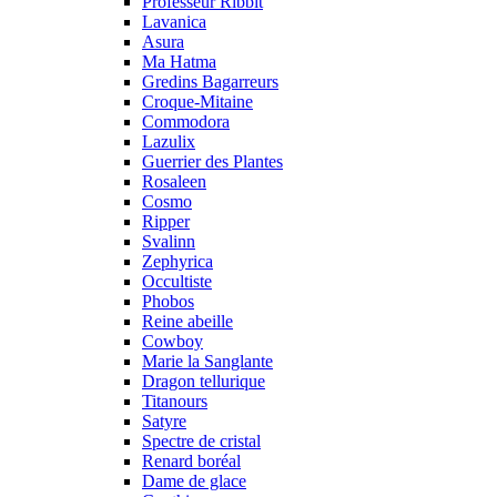
Professeur Ribbit
Lavanica
Asura
Ma Hatma
Gredins Bagarreurs
Croque-Mitaine
Commodora
Lazulix
Guerrier des Plantes
Rosaleen
Cosmo
Ripper
Svalinn
Zephyrica
Occultiste
Phobos
Reine abeille
Cowboy
Marie la Sanglante
Dragon tellurique
Titanours
Satyre
Spectre de cristal
Renard boréal
Dame de glace