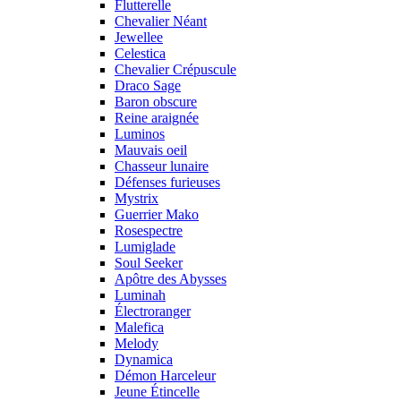
Flutterelle
Chevalier Néant
Jewellee
Celestica
Chevalier Crépuscule
Draco Sage
Baron obscure
Reine araignée
Luminos
Mauvais oeil
Chasseur lunaire
Défenses furieuses
Mystrix
Guerrier Mako
Rosespectre
Lumiglade
Soul Seeker
Apôtre des Abysses
Luminah
Électroranger
Malefica
Melody
Dynamica
Démon Harceleur
Jeune Étincelle