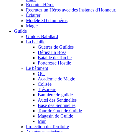
Recruter Héros
Recrutez un Héros avec des Insignes d'Honneur.
Éclairer
Modèle 3D d'un héros
Magie
Guilde
Guilde. Babillard
La bataille
Guerres de Guildes
Défiez un Boss
Bataille de Torche
Forteresse Hostile
Le bâtiment
QG
Académie de Magie
Colisée
Trésorerie
Bannière de guilde
Autel des Sentinelles
Base des Sentinelles
Tour de Guet de Guilde
Magasin de Guilde
Mur
Protection du Territoire
Avantages spéciaux