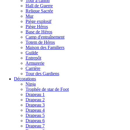
Tour à canon
Hall de Guerre
Relique Sacrée
Mur
Piège explosif
Piège Héros
Base de Héros
Camp d'entraînement
Totem de Héros
Maison des Familiers
Guilde
Entrepôt
Armurerie
Carrière
Tour des Gardiens
Décorations
Ninja
Trophée de star de Foot
Drapeau 1
Drapeau 2
Drapeau 3
Drapeau 4
Drapeau 5
Drapeau 6
Drapeau 7