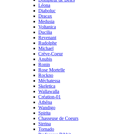
Léona
Diaboluc
Dracax
Medusia
Voltanica
Ducilia
Revenant
Rudolphe
Michael
Crève-Coeur
Anubis
Ronin
Rose Mortelle
Rockno
Méchatessa
Skeletica
Wallawalla
Création-01
Athéna
Wandigo
Spirita
Chasseuse de Coeurs
Sirrina
Tornado