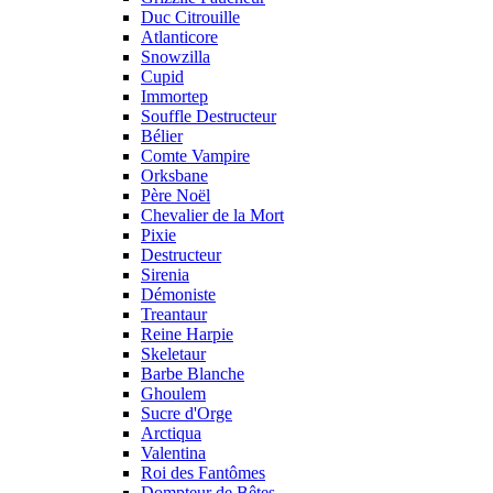
Duc Citrouille
Atlanticore
Snowzilla
Cupid
Immortep
Souffle Destructeur
Bélier
Comte Vampire
Orksbane
Père Noël
Chevalier de la Mort
Pixie
Destructeur
Sirenia
Démoniste
Treantaur
Reine Harpie
Skeletaur
Barbe Blanche
Ghoulem
Sucre d'Orge
Arctiqua
Valentina
Roi des Fantômes
Dompteur de Bêtes