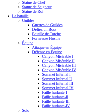
Statue de Chef
Statue de Seigneur
Statue de Roi
La bataille
Guildes
Guerres de Guildes
Défiez un Boss
Bataille de Torche
Forteresse Hostile
Équipe
Attaque en Équipe
Défense en Équipe
Canyon Misérable I
Canyon Misérable II
Canyon Misérable III
Canyon Misérable IV
Sommet Infernal I
Sommet Infernal II
Sommet Infernal III
Sommet Infernal IV
Faille hurlante-I
Faille hurlante-II
Faille hurlante-III
Faille hurlante-IV
Solo