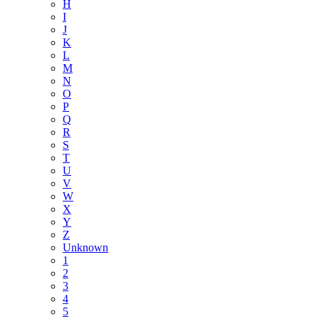
H
I
J
K
L
M
N
O
P
Q
R
S
T
U
V
W
X
Y
Z
Unknown
1
2
3
4
5