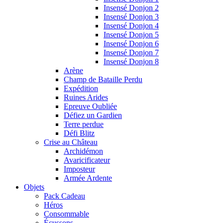
Insensé Donjon 2
Insensé Donjon 3
Insensé Donjon 4
Insensé Donjon 5
Insensé Donjon 6
Insensé Donjon 7
Insensé Donjon 8
Arène
Champ de Bataille Perdu
Expédition
Ruines Arides
Epreuve Oubliée
Défiez un Gardien
Terre perdue
Défi Blitz
Crise au Château
Archidémon
Avaricificateur
Imposteur
Armée Ardente
Objets
Pack Cadeau
Héros
Consommable
Écussons