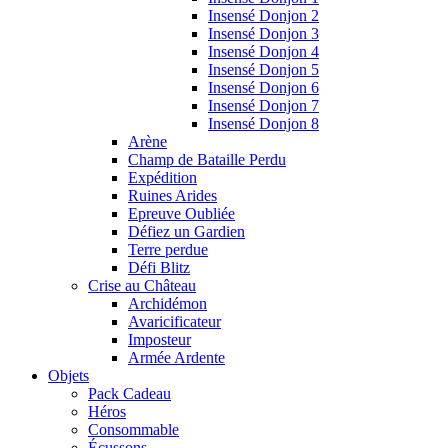
Insensé Donjon 2
Insensé Donjon 3
Insensé Donjon 4
Insensé Donjon 5
Insensé Donjon 6
Insensé Donjon 7
Insensé Donjon 8
Arène
Champ de Bataille Perdu
Expédition
Ruines Arides
Epreuve Oubliée
Défiez un Gardien
Terre perdue
Défi Blitz
Crise au Château
Archidémon
Avaricificateur
Imposteur
Armée Ardente
Objets
Pack Cadeau
Héros
Consommable
Écussons