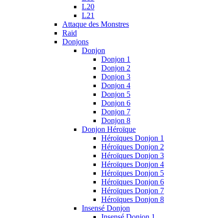
L20
L21
Attaque des Monstres
Raid
Donjons
Donjon
Donjon 1
Donjon 2
Donjon 3
Donjon 4
Donjon 5
Donjon 6
Donjon 7
Donjon 8
Donjon Héroïque
Héroïques Donjon 1
Héroïques Donjon 2
Héroïques Donjon 3
Héroïques Donjon 4
Héroïques Donjon 5
Héroïques Donjon 6
Héroïques Donjon 7
Héroïques Donjon 8
Insensé Donjon
Insensé Donjon 1