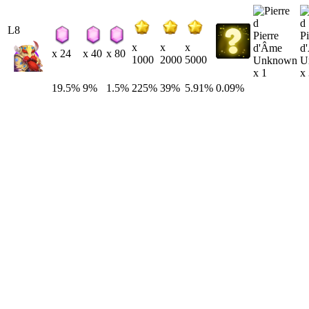
L8
Pierre
Pi
x
x
x
d'Âme
d
x 24
x 40
x 80
1000
2000
5000
Unknown
U
x 1
x
19.5%
9%
1.5%
225%
39%
5.91%
0.09%