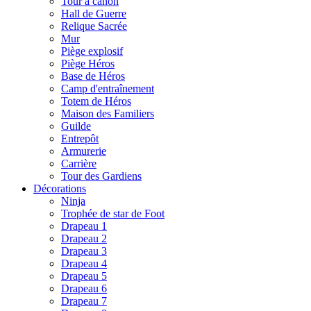
Tour à canon
Hall de Guerre
Relique Sacrée
Mur
Piège explosif
Piège Héros
Base de Héros
Camp d'entraînement
Totem de Héros
Maison des Familiers
Guilde
Entrepôt
Armurerie
Carrière
Tour des Gardiens
Décorations
Ninja
Trophée de star de Foot
Drapeau 1
Drapeau 2
Drapeau 3
Drapeau 4
Drapeau 5
Drapeau 6
Drapeau 7