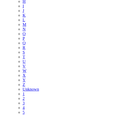
H
I
J
K
L
M
N
O
P
Q
R
S
T
U
V
W
X
Y
Z
Unknown
1
2
3
4
5