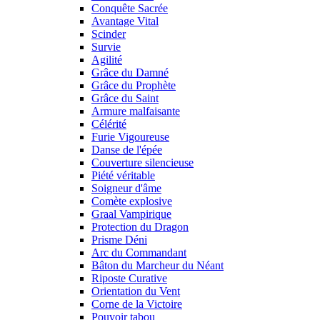
Conquête Sacrée
Avantage Vital
Scinder
Survie
Agilité
Grâce du Damné
Grâce du Prophète
Grâce du Saint
Armure malfaisante
Célérité
Furie Vigoureuse
Danse de l'épée
Couverture silencieuse
Piété véritable
Soigneur d'âme
Comète explosive
Graal Vampirique
Protection du Dragon
Prisme Déni
Arc du Commandant
Bâton du Marcheur du Néant
Riposte Curative
Orientation du Vent
Corne de la Victoire
Pouvoir tabou