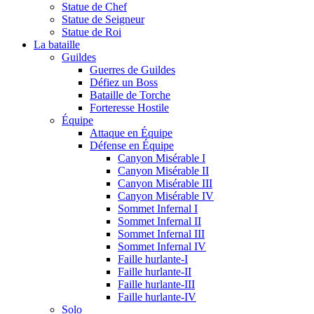
Statue de Chef
Statue de Seigneur
Statue de Roi
La bataille
Guildes
Guerres de Guildes
Défiez un Boss
Bataille de Torche
Forteresse Hostile
Équipe
Attaque en Équipe
Défense en Équipe
Canyon Misérable I
Canyon Misérable II
Canyon Misérable III
Canyon Misérable IV
Sommet Infernal I
Sommet Infernal II
Sommet Infernal III
Sommet Infernal IV
Faille hurlante-I
Faille hurlante-II
Faille hurlante-III
Faille hurlante-IV
Solo