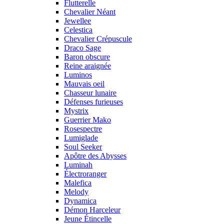
Flutterelle
Chevalier Néant
Jewellee
Celestica
Chevalier Crépuscule
Draco Sage
Baron obscure
Reine araignée
Luminos
Mauvais oeil
Chasseur lunaire
Défenses furieuses
Mystrix
Guerrier Mako
Rosespectre
Lumiglade
Soul Seeker
Apôtre des Abysses
Luminah
Électroranger
Malefica
Melody
Dynamica
Démon Harceleur
Jeune Étincelle