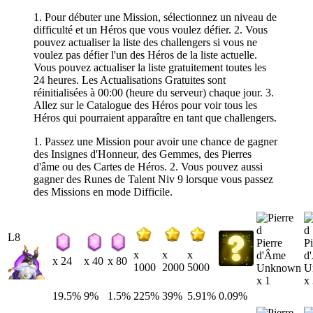
1. Pour débuter une Mission, sélectionnez un niveau de
difficulté et un Héros que vous voulez défier. 2. Vous
pouvez actualiser la liste des challengers si vous ne
voulez pas défier l'un des Héros de la liste actuelle.
Vous pouvez actualiser la liste gratuitement toutes les
24 heures. Les Actualisations Gratuites sont
réinitialisées à 00:00 (heure du serveur) chaque jour. 3.
Allez sur le Catalogue des Héros pour voir tous les
Héros qui pourraient apparaître en tant que challengers.
1. Passez une Mission pour avoir une chance de gagner
des Insignes d'Honneur, des Gemmes, des Pierres
d'âme ou des Cartes de Héros. 2. Vous pouvez aussi
gagner des Runes de Talent Niv 9 lorsque vous passez
des Missions en mode Difficile.
L8
Pierre
Pi
x
x
x
d'Âme
d
x 24
x 40
x 80
1000
2000
5000
Unknown
U
x 1
x
19.5%
9%
1.5%
225%
39%
5.91%
0.09%