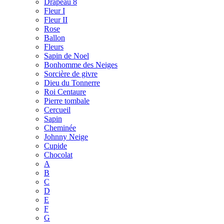
Drapeau 8
Fleur I
Fleur II
Rose
Ballon
Fleurs
Sapin de Noel
Bonhomme des Neiges
Sorcière de givre
Dieu du Tonnerre
Roi Centaure
Pierre tombale
Cercueil
Sapin
Cheminée
Johnny Neige
Cupide
Chocolat
A
B
C
D
E
F
G