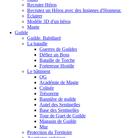
Recruter Héros
Recrutez un Héros avec des Insignes d'Honneur.
Éclairer
Modèle 3D d'un héros
Magie
Guilde
Guilde. Babillard
La bataille
Guerres de Guildes
Défiez un Boss
Bataille de Torche
Forteresse Hostile
Le bâtiment
QG
Académie de Magie
Colisée
Trésorerie
Bannière de guilde
Autel des Sentinelles
Base des Sentinelles
Tour de Guet de Guilde
Magasin de Guilde
Mur
Protection du Territoire
Avantages spéciaux