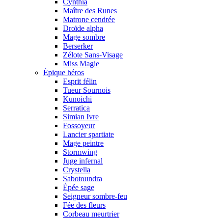
Cynthia
Maître des Runes
Matrone cendrée
Droïde alpha
Mage sombre
Berserker
Zélote Sans-Visage
Miss Magie
Épique héros
Esprit félin
Tueur Sournois
Kunoichi
Serratica
Simian Ivre
Fossoyeur
Lancier spartiate
Mage peintre
Stormwing
Juge infernal
Crystella
Sabotoundra
Épée sage
Seigneur sombre-feu
Fée des fleurs
Corbeau meurtrier