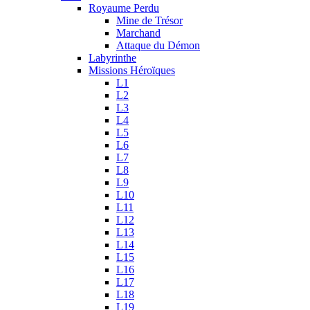
Royaume Perdu
Mine de Trésor
Marchand
Attaque du Démon
Labyrinthe
Missions Héroïques
L1
L2
L3
L4
L5
L6
L7
L8
L9
L10
L11
L12
L13
L14
L15
L16
L17
L18
L19