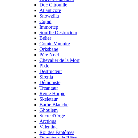
Duc Citrouille
Atlanticore
Snowzilla
Cupid
Immortep
Souffle Destructeur
Bélier
Comte Vampire
Orksbane
Père Noël
Chevalier de la Mort
Pixie
Destructeur
Sirenia
Démoniste
Treantaur
Reine Harpie
Skeletaur
Barbe Blanche
Ghoulem
Sucre d'Orge
Arctiqua
Valentina
Roi des Fantômes
Dompteur de Bêtes