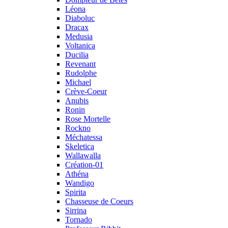
Léona
Diaboluc
Dracax
Medusia
Voltanica
Ducilia
Revenant
Rudolphe
Michael
Crève-Coeur
Anubis
Ronin
Rose Mortelle
Rockno
Méchatessa
Skeletica
Wallawalla
Création-01
Athéna
Wandigo
Spirita
Chasseuse de Coeurs
Sirrina
Tornado