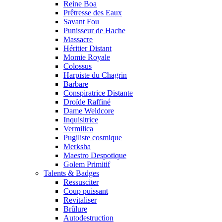
Reine Boa
Prêtresse des Eaux
Savant Fou
Punisseur de Hache
Massacre
Héritier Distant
Momie Royale
Colossus
Harpiste du Chagrin
Barbare
Conspiratrice Distante
Droïde Raffiné
Dame Weldcore
Inquisitrice
Vermilica
Pugiliste cosmique
Merksha
Maestro Despotique
Golem Primitif
Talents & Badges
Ressusciter
Coup puissant
Revitaliser
Brûlure
Autodestruction