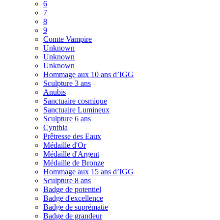
6
7
8
9
Comte Vampire
Unknown
Unknown
Unknown
Hommage aux 10 ans d’IGG
Sculpture 3 ans
Anubis
Sanctuaire cosmique
Sanctuaire Lumineux
Sculpture 6 ans
Cynthia
Prêtresse des Eaux
Médaille d'Or
Médaille d'Argent
Médaille de Bronze
Hommage aux 15 ans d’IGG
Sculpture 8 ans
Badge de potentiel
Badge d'excellence
Badge de suprématie
Badge de grandeur