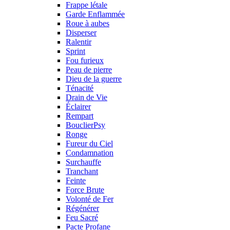
Frappe létale
Garde Enflammée
Roue à aubes
Disperser
Ralentir
Sprint
Fou furieux
Peau de pierre
Dieu de la guerre
Ténacité
Drain de Vie
Éclairer
Rempart
BouclierPsy
Ronge
Fureur du Ciel
Condamnation
Surchauffe
Tranchant
Feinte
Force Brute
Volonté de Fer
Régénérer
Feu Sacré
Pacte Profane