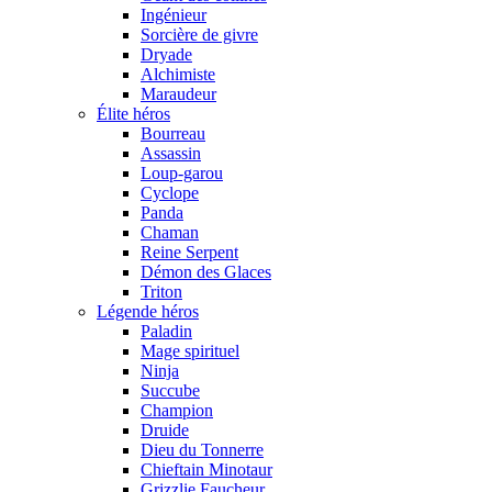
Ingénieur
Sorcière de givre
Dryade
Alchimiste
Maraudeur
Élite héros
Bourreau
Assassin
Loup-garou
Cyclope
Panda
Chaman
Reine Serpent
Démon des Glaces
Triton
Légende héros
Paladin
Mage spirituel
Ninja
Succube
Champion
Druide
Dieu du Tonnerre
Chieftain Minotaur
Grizzlie Faucheur